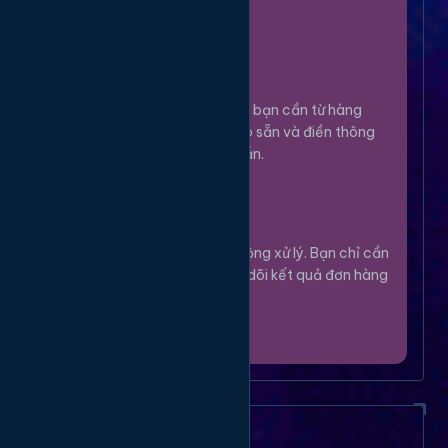
100%.
Chọn Dịch Vụ
3
Lựa chọn dịch vụ bạn cần từ hàng
ngàn tùy chọn có sẵn và điền thông
tin theo hướng dẫn.
Theo Dõi
4
Hệ thống sẽ tự động xử lý. Bạn chỉ cần
thư giãn và theo dõi kết quả đơn hàng
của mình.
Câu Hỏi Thường Gặp