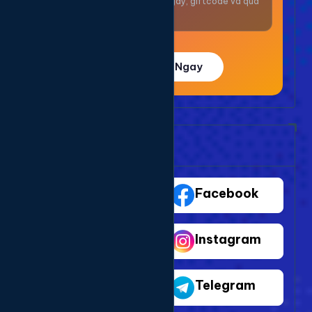
Nhận thưởng mỗi ngày, giftcode và quà
giá trị.
Trải Nghiệm Ngay
Bảng Dịch Vụ Mạng Xã Hội
TikTok
Facebook
Youtube
Instagram
Shopee
Telegram