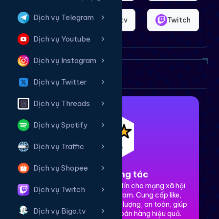
Dịch vụ Telegram
Shopee
Bigo.tv
Twitch
Dịch vụ Youtube
Dịch vụ Instagram
Dịch vụ của chúng tôi
Dịch vụ Twitter
Dịch vụ Threads
Dịch vụ Spotify
Dịch vụ Traffic
Dịch vụ Shopee
1. Tăng tương tác
Dịch vụ tăng tương tác uy tín cho mạng xã hội
Dịch vụ Twitch
Facebook, TikTok, Instagram. Cung cấp like,
share, comment, view chất lượng, an toàn, giúp
Dịch vụ Bigo.tv
xây dựng thương hiệu và bán hàng hiệu quả.