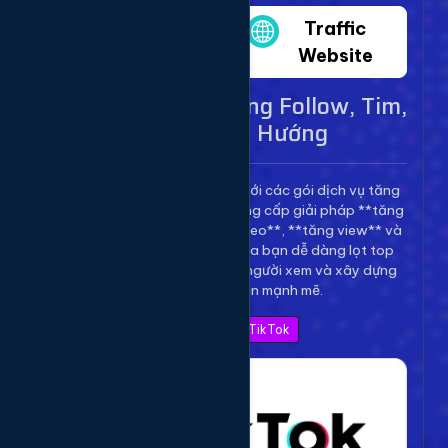
Twitter
Traffic
Website
Dịch Vụ TikTok - Tăng Follow, Tim,
View Lên Xu Hướng
Bùng nổ kênh TikTok của bạn với các gói dịch vụ tăng
trưởng toàn diện. Chúng tôi cung cấp giải pháp **tăng
follow TikTok**, **tăng tim video**, **tăng view** và
**bình luận** để giúp video của bạn dễ dàng lọt top
thịnh hành, thu hút hàng triệu người xem và xây dựng
thương hiệu cá nhân mạnh mẽ.
Xem Bảng Giá TikTok