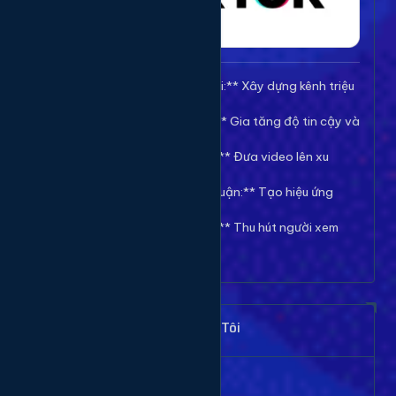
🚀 **Tăng Follow/Theo dõi:** Xây dựng kênh triệu
follow uy tín.
❤️ **Tăng Tim/Like Video:** Gia tăng độ tin cậy và
viral cho video.
👀 **Tăng View/Lượt xem:** Đưa video lên xu
hướng nhanh chóng.
💬 **Tăng Comment/Bình luận:** Tạo hiệu ứng
thảo luận sôi nổi.
👁️ **Tăng Mắt Livestream:** Thu hút người xem
cho phiên live của bạn.
Khách Hàng Nói Gì Về Chúng Tôi