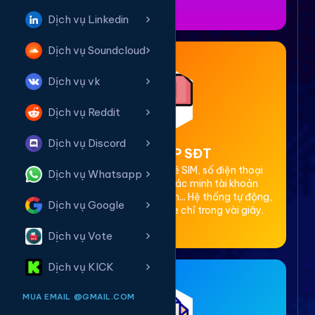
Dịch vụ Linkedin
Dịch vụ Soundcloud
Dịch vụ vk
Dịch vụ Reddit
Dịch vụ Discord
2. Thuê OTP SĐT
Cung cấp dịch vụ cho thuê SIM, số điện thoại
Dịch vụ Whatsapp
(SĐT) để nhận mã OTP xác minh tài khoản
Facebook, Google, Telegram... Hệ thống tự động,
Dịch vụ Google
bảo mật, giá rẻ, nhận code chỉ trong vài giây.
Dịch vụ Vote
Dịch vụ KICK
MUA EMAIL @GMAIL.COM