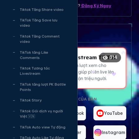
Bạn chưa có tài khoản ? ?
Đăng Ký Ngay
Tiktok Tăng Share video
❤️
TikTok Tăng Save lưu
video
😂
Dịch vụ tăng mắt Livetream
Tiktok Tăng Comment
🔥
🔥
video
❤️
TikTok tăng Like
❤️
Tăng Mắt Livestream TikTok
314
❤️
Comments
Thu hút hàng ngàn lượt xem cho
🔥
Tiktok Tương tác
livestream TikTok, giúp phiên live lên
Livestream
xu hướng và tiếp cận triệu người.
TikTok tăng lượt PK Battle
Points
CHỌN NỀN TẢNG CỦA BẠN
Tiktok Story
Tiktok Gói dịch vụ người
TikTok
Facebook
YouTube
Việt 🇻🇳
TikTok Auto view Tự động
Telegram
Twitter
Instagram
TikTok Auto Like Tự động