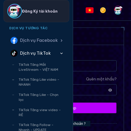
Đăng Ký tài khoản
DỊCH VỤ TƯƠNG TÁC
ĐĂNG NHẬP HỆ THỐNG
Dịch vụ Facebook
Dịch vụ TikTok
Tên tài khoản
TikTok Tăng Mắt
LiveStream - VIỆT NAM
Mật khẩu
Quên mật khẩu?
TikTok Tăng Like video -
NHANH
TikTok Tăng Like - Chọn
lọc
Đăng nhập
TikTok Tăng view video -
RẺ
Bạn chưa có tài khoản ?
TikTok Tăng Follow -
Nhanh - UPDATE