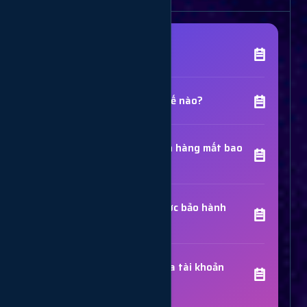
[Tên Dịch Vụ] là gì?
Chất lượng dịch vụ như thế nào?
Thời gian hoàn thành đơn hàng mất bao
lâu?
Các dịch vụ đã mua có được bảo hành
không?
Trợ Lý Hỗ Trợ
Luôn sẵn sàng giải đáp thắc mắc
Sử dụng dịch vụ có bị khóa tài khoản
không?