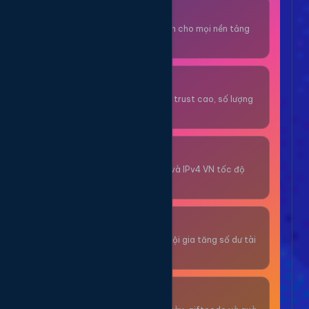
Thuê OTP SĐT
Nhận code xác minh cho mọi nền tảng
tức thì.
OTP/Mua Gmail
Tài khoản gmail cổ, trust cao, số lượng
lớn.
Thuê Proxy
Proxy dân cư xoay và IPv4 VN tốc độ
cao.
Giải Trí
Thư giãn và có cơ hội gia tăng số dư tài
khoản.
Sự Kiện & Quà