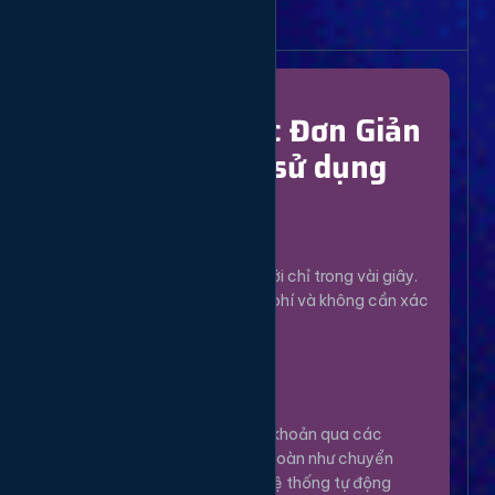
Bắt Đầu Dễ Dàng
Chỉ Với 4 Bước Đơn Giản
để bắt đầu sử dụng
Đăng Ký
1
Tạo tài khoản mới chỉ trong vài giây.
Hoàn toàn miễn phí và không cần xác
minh phức tạp.
Nạp Tiền
2
Nạp tiền vào tài khoản qua các
phương thức an toàn như chuyển
khoản, Momo... Hệ thống tự động