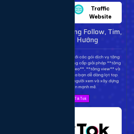
Twitter
Traffic
Website
Dịch Vụ TikTok - Tăng Follow, Tim,
View Lên Xu Hướng
Bùng nổ kênh TikTok của bạn với các gói dịch vụ tăng
trưởng toàn diện. Chúng tôi cung cấp giải pháp **tăng
follow TikTok**, **tăng tim video**, **tăng view** và
**bình luận** để giúp video của bạn dễ dàng lọt top
thịnh hành, thu hút hàng triệu người xem và xây dựng
thương hiệu cá nhân mạnh mẽ.
Xem Bảng Giá TikTok