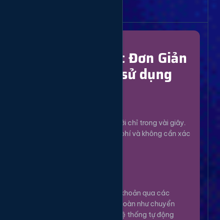
Bắt Đầu Dễ Dàng
Chỉ Với 4 Bước Đơn Giản
để bắt đầu sử dụng
Đăng Ký
1
Tạo tài khoản mới chỉ trong vài giây.
Hoàn toàn miễn phí và không cần xác
minh phức tạp.
Nạp Tiền
2
Nạp tiền vào tài khoản qua các
phương thức an toàn như chuyển
khoản, Momo... Hệ thống tự động