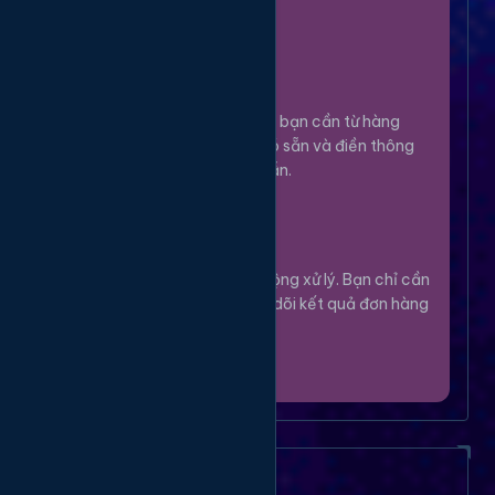
100%.
Chọn Dịch Vụ
3
Lựa chọn dịch vụ bạn cần từ hàng
ngàn tùy chọn có sẵn và điền thông
tin theo hướng dẫn.
Theo Dõi
4
Hệ thống sẽ tự động xử lý. Bạn chỉ cần
thư giãn và theo dõi kết quả đơn hàng
của mình.
Câu Hỏi Thường Gặp