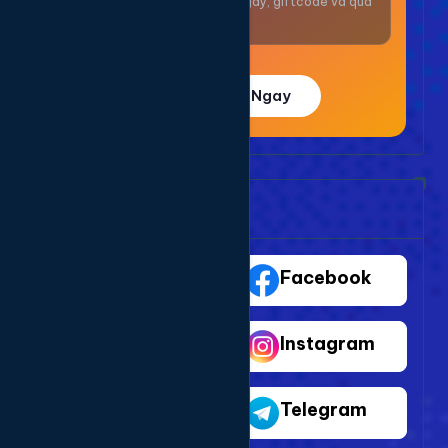
Nhận thưởng mỗi ngày, giftcode và quà
giá trị.
Trải Nghiệm Ngay
Bảng Dịch Vụ Mạng Xã Hội
TikTok
Facebook
Youtube
Instagram
Shopee
Telegram