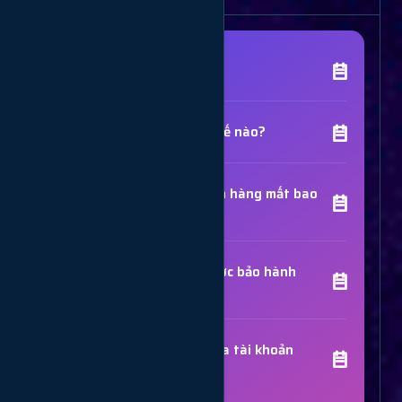
[Tên Dịch Vụ] là gì?
Chất lượng dịch vụ như thế nào?
Thời gian hoàn thành đơn hàng mất bao
lâu?
Các dịch vụ đã mua có được bảo hành
không?
Trợ Lý Hỗ Trợ
Luôn sẵn sàng giải đáp thắc mắc
Sử dụng dịch vụ có bị khóa tài khoản
không?