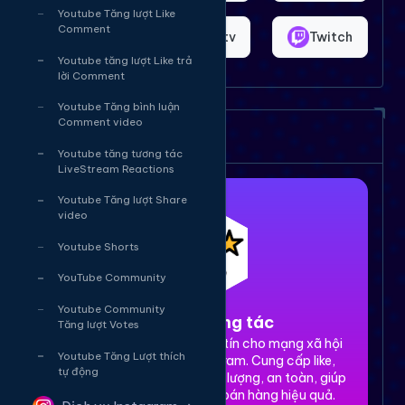
Youtube Tăng lượt Like
Comment
Shopee
Bigo.tv
Twitch
Youtube tăng lượt Like trả
lời Comment
Youtube Tăng bình luận
Comment video
Dịch vụ của chúng tôi
Youtube tăng tương tác
LiveStream Reactions
Youtube Tăng lượt Share
video
Youtube Shorts
YouTube Community
Youtube Community
1. Tăng tương tác
Tăng lượt Votes
Dịch vụ tăng tương tác uy tín cho mạng xã hội
Youtube Tăng Lượt thích
Facebook, TikTok, Instagram. Cung cấp like,
tự động
share, comment, view chất lượng, an toàn, giúp
xây dựng thương hiệu và bán hàng hiệu quả.