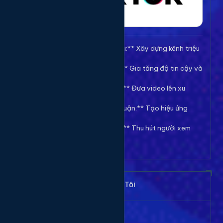
🚀 **Tăng Follow/Theo dõi:** Xây dựng kênh triệu
follow uy tín.
❤️ **Tăng Tim/Like Video:** Gia tăng độ tin cậy và
viral cho video.
👀 **Tăng View/Lượt xem:** Đưa video lên xu
hướng nhanh chóng.
💬 **Tăng Comment/Bình luận:** Tạo hiệu ứng
thảo luận sôi nổi.
👁️ **Tăng Mắt Livestream:** Thu hút người xem
cho phiên live của bạn.
Khách Hàng Nói Gì Về Chúng Tôi