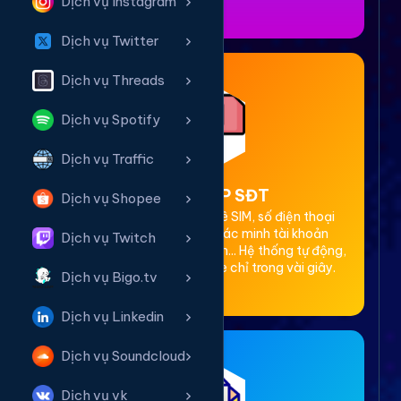
Dịch vụ Instagram
Dịch vụ Twitter
Dịch vụ Threads
Dịch vụ Spotify
Dịch vụ Traffic
2. Thuê OTP SĐT
Dịch vụ Shopee
Cung cấp dịch vụ cho thuê SIM, số điện thoại
(SĐT) để nhận mã OTP xác minh tài khoản
Dịch vụ Twitch
Facebook, Google, Telegram... Hệ thống tự động,
bảo mật, giá rẻ, nhận code chỉ trong vài giây.
Dịch vụ Bigo.tv
Dịch vụ Linkedin
Dịch vụ Soundcloud
Dịch vụ vk