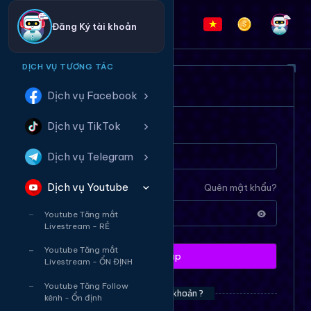
Đăng Ký tài khoản
DỊCH VỤ TƯƠNG TÁC
ĐĂNG NHẬP HỆ THỐNG
Dịch vụ Facebook
Dịch vụ TikTok
Tên tài khoản
Dịch vụ Telegram
Dịch vụ Youtube
Mật khẩu
Quên mật khẩu?
Youtube Tăng mắt
Livestream - RẺ
Youtube Tăng mắt
Đăng nhập
Livestream - ỔN ĐỊNH
Youtube Tăng Follow
Bạn chưa có tài khoản ?
kênh - Ổn định