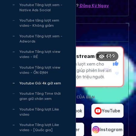
Youtube Tăng lượt xem -
Bạn chưa có tài khoản ? ?
Đăng Ký Ngay
Native Ads Social
😍
YouTube tăng lượt xem
video- Không giảm
👍
Dịch vụ tăng mắt Livetream
Youtube Tăng lượt xem -
👍
Adwords
❤️
Youtube Tăng lượt view
👍
Tăng Mắt Livestream TikTok
689
video - RẺ
Thu hút hàng ngàn lượt xem cho
Youtube Tăng lượt view
livestream TikTok, giúp phiên live lên
video - ỔN ĐỊNH
xu hướng và tiếp cận triệu người.
Youtube Gói 4k giờ xem
Youtube Tăng Time thời
CHỌN NỀN TẢNG CỦA BẠN
gian giữ chân xem
TikTok
Youtube Tăng lượt Like
Facebook
YouTube
video
Youtube Tăng lượt Like
Telegram
Twitter
Instagram
video - [Quốc gia]