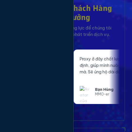
Hơn 10,000+ Khách Hàng
Đã Tin Tưởng
Sự hài lòng của bạn là động lực để chúng tôi
không ngừng cải tiến và phát triển dịch vụ.
ụ giúp website của
Proxy ở đây chất lượng, tốc độ nhanh
ng SEO rõ rệt. Đã sử
định, giúp mình nuôi dàn tài khoản m
 và rất hài lòng.
mà. Sẽ ủng hộ dài dài.
Bạn Hùng
n tức
MMO-er