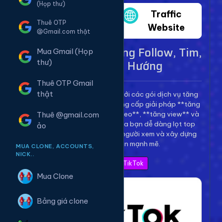
(Họp thư)
Twitter
Traffic
Thuê OTP
Website
@Gmail.com thật
Dịch Vụ TikTok - Tăng Follow, Tim,
Mua Gmail (Họp
View Lên Xu Hướng
thư)
Thuê OTP Gmail
thật
Bùng nổ kênh TikTok của bạn với các gói dịch vụ tăng
trưởng toàn diện. Chúng tôi cung cấp giải pháp **tăng
follow TikTok**, **tăng tim video**, **tăng view** và
Thuê @gmail.com
**bình luận** để giúp video của bạn dễ dàng lọt top
ảo
thịnh hành, thu hút hàng triệu người xem và xây dựng
thương hiệu cá nhân mạnh mẽ.
MUA CLONE, ACCOUNTS,
NICK..
Xem Bảng Giá TikTok
Mua Clone
Bảng giá clone