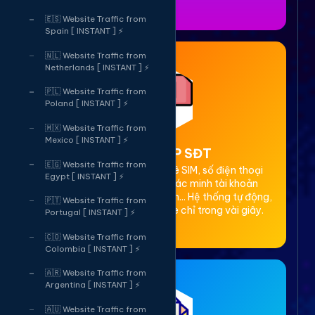
🇪🇸 Website Traffic from
Spain [ INSTANT ] ⚡
🇳🇱 Website Traffic from
Netherlands [ INSTANT ] ⚡
🇵🇱 Website Traffic from
Poland [ INSTANT ] ⚡
🇲🇽 Website Traffic from
Mexico [ INSTANT ] ⚡
2. Thuê OTP SĐT
🇪🇬 Website Traffic from
Cung cấp dịch vụ cho thuê SIM, số điện thoại
Egypt [ INSTANT ] ⚡
(SĐT) để nhận mã OTP xác minh tài khoản
Facebook, Google, Telegram... Hệ thống tự động,
🇵🇹 Website Traffic from
bảo mật, giá rẻ, nhận code chỉ trong vài giây.
Portugal [ INSTANT ] ⚡
🇨🇴 Website Traffic from
Colombia [ INSTANT ] ⚡
🇦🇷 Website Traffic from
Argentina [ INSTANT ] ⚡
🇦🇺 Website Traffic from