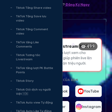
Bạn chưa có tài khoản ? ?
Đăng Ký Ngay
Tiktok Tăng Share video
🔥
❤️
👍
TikTok Tăng Save lưu
video
Dịch vụ tăng mắt Livetream
Tiktok Tăng Comment
👍
🔥
video
TikTok tăng Like
Tăng Mắt Livestream TikTok
699
😍
Comments
😍
Thu hút hàng ngàn lượt xem cho
Tiktok Tương tác
😍
👍
livestream TikTok, giúp phiên live lên
Livestream
xu hướng và tiếp cận triệu người.
TikTok tăng lượt PK Battle
Points
CHỌN NỀN TẢNG CỦA BẠN
Tiktok Story
Tiktok Gói dịch vụ người
TikTok
Facebook
YouTube
Việt 🇻🇳
TikTok Auto view Tự động
Telegram
Twitter
Instagram
TikTok Auto Like Tự động