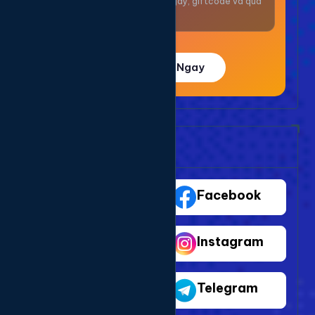
Nhận thưởng mỗi ngày, giftcode và quà
giá trị.
Trải Nghiệm Ngay
Bảng Dịch Vụ Mạng Xã Hội
TikTok
Facebook
Youtube
Instagram
Shopee
Telegram