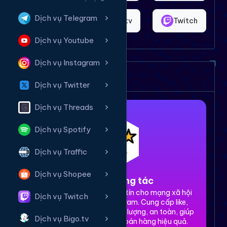
Dịch vụ Telegram
Shopee
Bigo.tv
Twitch
Dịch vụ Youtube
Dịch vụ Instagram
Dịch vụ của chúng tôi
Dịch vụ Twitter
Dịch vụ Threads
Dịch vụ Spotify
Dịch vụ Traffic
Dịch vụ Shopee
1. Tăng tương tác
Dịch vụ tăng tương tác uy tín cho mạng xã hội
Dịch vụ Twitch
Facebook, TikTok, Instagram. Cung cấp like,
share, comment, view chất lượng, an toàn, giúp
Dịch vụ Bigo.tv
xây dựng thương hiệu và bán hàng hiệu quả.