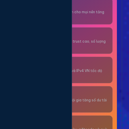
Thuê OTP SĐT
Nhận code xác minh cho mọi nền tảng
tức thì.
OTP/Mua Gmail
Tài khoản gmail cổ, trust cao, số lượng
lớn.
Thuê Proxy
Proxy dân cư xoay và IPv4 VN tốc độ
cao.
Giải Trí
Thư giãn và có cơ hội gia tăng số dư tài
khoản.
Sự Kiện & Quà