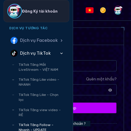
Đăng Ký tài khoản
DỊCH VỤ TƯƠNG TÁC
ĐĂNG NHẬP HỆ THỐNG
Dịch vụ Facebook
Dịch vụ TikTok
Tên tài khoản
TikTok Tăng Mắt
LiveStream - VIỆT NAM
Mật khẩu
Quên mật khẩu?
TikTok Tăng Like video -
NHANH
TikTok Tăng Like - Chọn
lọc
Đăng nhập
TikTok Tăng view video -
RẺ
Bạn chưa có tài khoản ?
TikTok Tăng Follow -
Nhanh - UPDATE