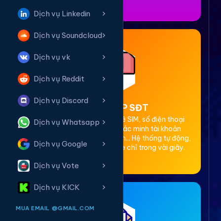
Dịch vụ Linkedin
Dịch vụ Soundcloud
Dịch vụ vk
Dịch vụ Reddit
Dịch vụ Discord
2. Thuê OTP SĐT
Cung cấp dịch vụ cho thuê SIM, số điện thoại
Dịch vụ Whatsapp
(SĐT) để nhận mã OTP xác minh tài khoản
Facebook, Google, Telegram... Hệ thống tự động,
Dịch vụ Google
bảo mật, giá rẻ, nhận code chỉ trong vài giây.
Dịch vụ Vote
Dịch vụ KICK
MUA EMAIL @GMAIL.COM