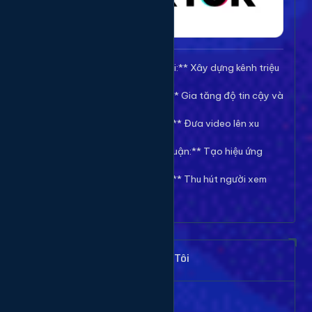
🚀 **Tăng Follow/Theo dõi:** Xây dựng kênh triệu
follow uy tín.
❤️ **Tăng Tim/Like Video:** Gia tăng độ tin cậy và
viral cho video.
👀 **Tăng View/Lượt xem:** Đưa video lên xu
hướng nhanh chóng.
💬 **Tăng Comment/Bình luận:** Tạo hiệu ứng
thảo luận sôi nổi.
👁️ **Tăng Mắt Livestream:** Thu hút người xem
cho phiên live của bạn.
Khách Hàng Nói Gì Về Chúng Tôi