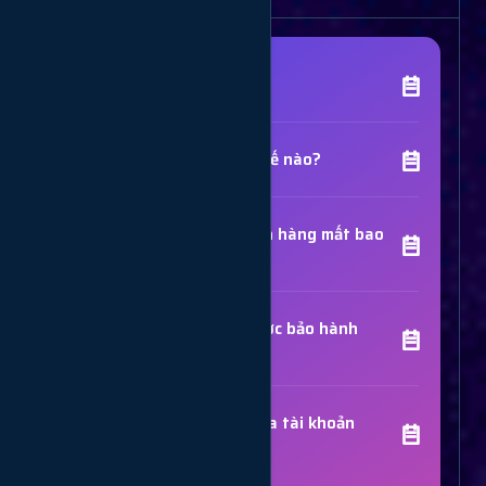
[Tên Dịch Vụ] là gì?
Chất lượng dịch vụ như thế nào?
Thời gian hoàn thành đơn hàng mất bao
lâu?
Các dịch vụ đã mua có được bảo hành
không?
Trợ Lý Hỗ Trợ
Luôn sẵn sàng giải đáp thắc mắc
Sử dụng dịch vụ có bị khóa tài khoản
không?