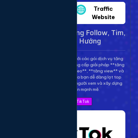
Twitter
Traffic
Website
Dịch Vụ TikTok - Tăng Follow, Tim,
View Lên Xu Hướng
Bùng nổ kênh TikTok của bạn với các gói dịch vụ tăng
trưởng toàn diện. Chúng tôi cung cấp giải pháp **tăng
follow TikTok**, **tăng tim video**, **tăng view** và
**bình luận** để giúp video của bạn dễ dàng lọt top
thịnh hành, thu hút hàng triệu người xem và xây dựng
thương hiệu cá nhân mạnh mẽ.
Xem Bảng Giá TikTok