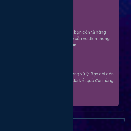
100%.
Chọn Dịch Vụ
3
Lựa chọn dịch vụ bạn cần từ hàng
ngàn tùy chọn có sẵn và điền thông
tin theo hướng dẫn.
Theo Dõi
4
Hệ thống sẽ tự động xử lý. Bạn chỉ cần
thư giãn và theo dõi kết quả đơn hàng
của mình.
Câu Hỏi Thường Gặp