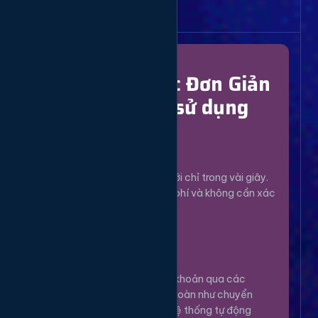
Bắt Đầu Dễ Dàng
Chỉ Với 4 Bước Đơn Giản
để bắt đầu sử dụng
Đăng Ký
1
Tạo tài khoản mới chỉ trong vài giây.
Hoàn toàn miễn phí và không cần xác
minh phức tạp.
Nạp Tiền
2
Nạp tiền vào tài khoản qua các
phương thức an toàn như chuyển
khoản, Momo... Hệ thống tự động