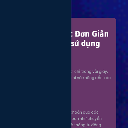
Bắt Đầu Dễ Dàng
Chỉ Với 4 Bước Đơn Giản
để bắt đầu sử dụng
Đăng Ký
1
Tạo tài khoản mới chỉ trong vài giây.
Hoàn toàn miễn phí và không cần xác
minh phức tạp.
Nạp Tiền
2
Nạp tiền vào tài khoản qua các
phương thức an toàn như chuyển
khoản, Momo... Hệ thống tự động