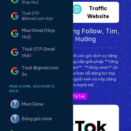
(Họp thư)
Twitter
Traffic
Thuê OTP
Website
@Gmail.com thật
Dịch Vụ TikTok - Tăng Follow, Tim,
Mua Gmail (Họp
View Lên Xu Hướng
thư)
Thuê OTP Gmail
thật
Bùng nổ kênh TikTok của bạn với các gói dịch vụ tăng
trưởng toàn diện. Chúng tôi cung cấp giải pháp **tăng
follow TikTok**, **tăng tim video**, **tăng view** và
Thuê @gmail.com
**bình luận** để giúp video của bạn dễ dàng lọt top
ảo
thịnh hành, thu hút hàng triệu người xem và xây dựng
thương hiệu cá nhân mạnh mẽ.
MUA CLONE, ACCOUNTS,
NICK..
Xem Bảng Giá TikTok
Mua Clone
Bảng giá clone