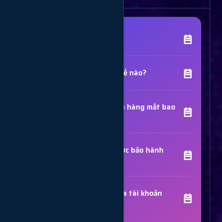
[Tên Dịch Vụ] là gì?
Chất lượng dịch vụ như thế nào?
Thời gian hoàn thành đơn hàng mất bao
lâu?
Các dịch vụ đã mua có được bảo hành
không?
Trợ Lý Hỗ Trợ
Luôn sẵn sàng giải đáp thắc mắc
Sử dụng dịch vụ có bị khóa tài khoản
không?