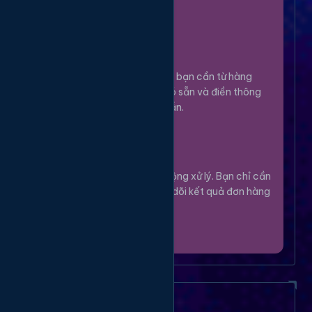
100%.
Chọn Dịch Vụ
3
Lựa chọn dịch vụ bạn cần từ hàng
ngàn tùy chọn có sẵn và điền thông
tin theo hướng dẫn.
Theo Dõi
4
Hệ thống sẽ tự động xử lý. Bạn chỉ cần
thư giãn và theo dõi kết quả đơn hàng
của mình.
Câu Hỏi Thường Gặp