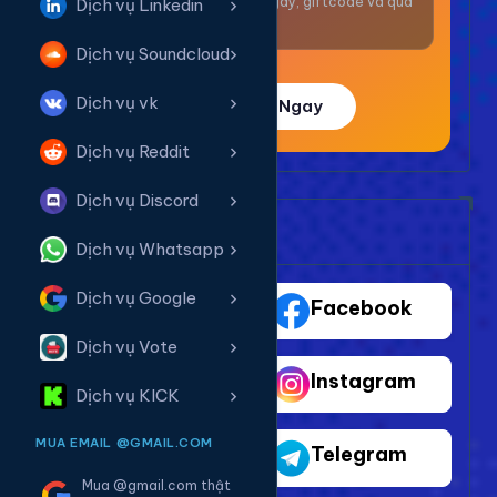
Nhận thưởng mỗi ngày, giftcode và quà
Dịch vụ Linkedin
giá trị.
Dịch vụ Soundcloud
Dịch vụ vk
Trải Nghiệm Ngay
Dịch vụ Reddit
Dịch vụ Discord
Bảng Dịch Vụ Mạng Xã Hội
Dịch vụ Whatsapp
Dịch vụ Google
TikTok
Facebook
Dịch vụ Vote
Youtube
Instagram
Dịch vụ KICK
MUA EMAIL @GMAIL.COM
Shopee
Telegram
Mua @gmail.com thật