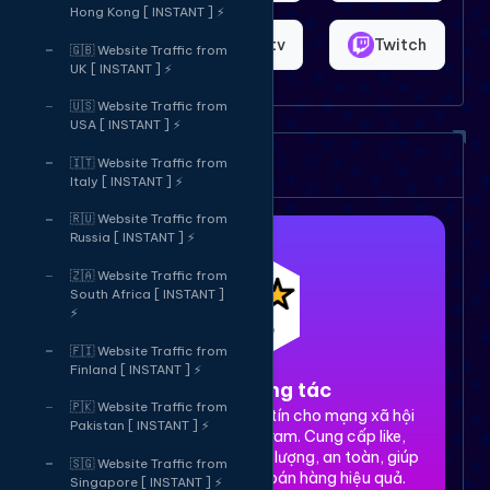
Hong Kong [ INSTANT ] ⚡
Shopee
Bigo.tv
Twitch
🇬🇧 Website Traffic from
UK [ INSTANT ] ⚡
🇺🇸 Website Traffic from
USA [ INSTANT ] ⚡
Dịch vụ của chúng tôi
🇮🇹 Website Traffic from
Italy [ INSTANT ] ⚡
🇷🇺 Website Traffic from
Russia [ INSTANT ] ⚡
🇿🇦 Website Traffic from
South Africa [ INSTANT ]
⚡
🇫🇮 Website Traffic from
Finland [ INSTANT ] ⚡
1. Tăng tương tác
🇵🇰 Website Traffic from
Dịch vụ tăng tương tác uy tín cho mạng xã hội
Pakistan [ INSTANT ] ⚡
Facebook, TikTok, Instagram. Cung cấp like,
share, comment, view chất lượng, an toàn, giúp
🇸🇬 Website Traffic from
xây dựng thương hiệu và bán hàng hiệu quả.
Singapore [ INSTANT ] ⚡