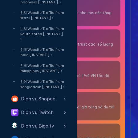
Indonesia [ INSTANT ] ⚡
Thuê OTP SĐT
Nhận code xác minh cho mọi nền tảng
🇧🇷 Website Traffic from
Brazil [ INSTANT ] ⚡
tức thì.
🇰🇷 Website Traffic from
South Korea [ INSTANT ]
OTP/Mua Gmail
⚡
Tài khoản gmail cổ, trust cao, số lượng
lớn.
🇮🇳 Website Traffic from
India [ INSTANT ] ⚡
🇵🇭 Website Traffic from
Thuê Proxy
Philippines [ INSTANT ] ⚡
Proxy dân cư xoay và IPv4 VN tốc độ
cao.
🇧🇩 Website Traffic from
Bangladesh [ INSTANT ] ⚡
Dịch vụ Shopee
Giải Trí
Thư giãn và có cơ hội gia tăng số dư tài
Dịch vụ Twitch
khoản.
Dịch vụ Bigo.tv
Sự Kiện & Quà