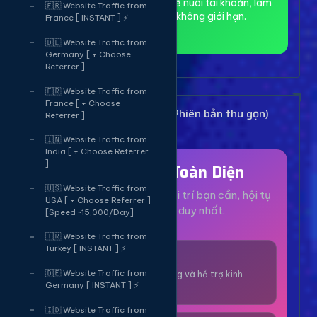
toàn và ẩn danh, phù hợp để nuôi tài khoản, làm
🇫🇷 Website Traffic from
MMO và truy cập web không giới hạn.
France [ INSTANT ] ⚡
🇩🇪 Website Traffic from
Germany [ + Choose
Referrer ]
🇫🇷 Website Traffic from
France [ + Choose
Bảng Dịch Vụ Mạng Xã Hội (Phiên bản thu gọn)
Referrer ]
🇮🇳 Website Traffic from
India [ + Choose Referrer
]
Hệ Sinh Thái Toàn Diện
🇺🇸 Website Traffic from
Mọi dịch vụ, tiện ích và giải trí bạn cần, hội tụ
USA [ + Choose Referrer ]
tại một nền tảng duy nhất.
[Speed ~15,000/Day]
🇹🇷 Website Traffic from
Turkey [ INSTANT ] ⚡
1000+ Dịch Vụ
🇩🇪 Website Traffic from
Công cụ tăng trưởng và hỗ trợ kinh
Germany [ INSTANT ] ⚡
doanh online.
🇮🇩 Website Traffic from