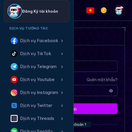
Đăng Ký tài khoản
DỊCH VỤ TƯƠNG TÁC
ĐĂNG NHẬP HỆ THỐNG
Dịch vụ Facebook
Dịch vụ TikTok
Tên tài khoản
Dịch vụ Telegram
Dịch vụ Youtube
Mật khẩu
Quên mật khẩu?
Dịch vụ Instagram
Dịch vụ Twitter
Đăng nhập
Dịch vụ Threads
Bạn chưa có tài khoản ?
Dịch vụ Spotify