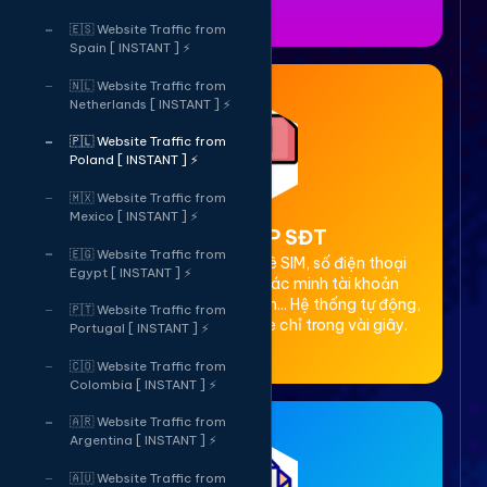
🇪🇸 Website Traffic from
Spain [ INSTANT ] ⚡
🇳🇱 Website Traffic from
Netherlands [ INSTANT ] ⚡
🇵🇱 Website Traffic from
Poland [ INSTANT ] ⚡
🇲🇽 Website Traffic from
Mexico [ INSTANT ] ⚡
2. Thuê OTP SĐT
🇪🇬 Website Traffic from
Cung cấp dịch vụ cho thuê SIM, số điện thoại
Egypt [ INSTANT ] ⚡
(SĐT) để nhận mã OTP xác minh tài khoản
Facebook, Google, Telegram... Hệ thống tự động,
🇵🇹 Website Traffic from
bảo mật, giá rẻ, nhận code chỉ trong vài giây.
Portugal [ INSTANT ] ⚡
🇨🇴 Website Traffic from
Colombia [ INSTANT ] ⚡
🇦🇷 Website Traffic from
Argentina [ INSTANT ] ⚡
🇦🇺 Website Traffic from