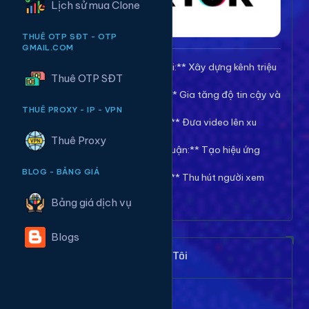
Lịch sử mua Clone
THUÊ OTP SĐT - OTP
GMAIL.COM
🚀 **Tăng Follow/Theo dõi:** Xây dựng kênh triệu
Thuê OTP SĐT
follow uy tín.
❤️ **Tăng Tim/Like Video:** Gia tăng độ tin cậy và
viral cho video.
THUÊ PROXY - IP - VPN
👀 **Tăng View/Lượt xem:** Đưa video lên xu
hướng nhanh chóng.
Thuê Proxy
💬 **Tăng Comment/Bình luận:** Tạo hiệu ứng
thảo luận sôi nổi.
BLOG - BẢNG GIÁ
👁️ **Tăng Mắt Livestream:** Thu hút người xem
cho phiên live của bạn.
Bảng giá dịch vụ
Blogs
Khách Hàng Nói Gì Về Chúng Tôi