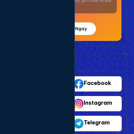
Nhận thưởng mỗi ngày, giftcode và quà
giá trị.
Trải Nghiệm Ngay
Bảng Dịch Vụ Mạng Xã Hội
TikTok
Facebook
Youtube
Instagram
Shopee
Telegram