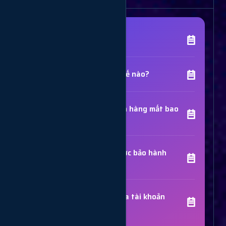
[Tên Dịch Vụ] là gì?
Chất lượng dịch vụ như thế nào?
Thời gian hoàn thành đơn hàng mất bao
lâu?
Các dịch vụ đã mua có được bảo hành
không?
Trợ Lý Hỗ Trợ
Luôn sẵn sàng giải đáp thắc mắc
Sử dụng dịch vụ có bị khóa tài khoản
không?