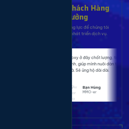
Hơn 10,000+ Khách Hàng
Đã Tin Tưởng
Sự hài lòng của bạn là động lực để chúng tôi
không ngừng cải tiến và phát triển dịch vụ.
p website của
Proxy ở đây chất lượng, tốc độ nhanh, ổn
 rõ rệt. Đã sử
định, giúp mình nuôi dàn tài khoản mượt
ất hài lòng.
mà. Sẽ ủng hộ dài dài.
Bạn Hùng
MMO-er