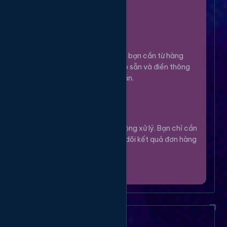
100%.
Chọn Dịch Vụ
3
Lựa chọn dịch vụ bạn cần từ hàng
ngàn tùy chọn có sẵn và điền thông
tin theo hướng dẫn.
Theo Dõi
4
Hệ thống sẽ tự động xử lý. Bạn chỉ cần
thư giãn và theo dõi kết quả đơn hàng
của mình.
Câu Hỏi Thường Gặp