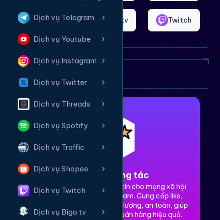
Dịch vụ Telegram
Shopee
Bigo.tv
Twitch
Dịch vụ Youtube
Dịch vụ Instagram
Dịch vụ của chúng tôi
Dịch vụ Twitter
Dịch vụ Threads
Dịch vụ Spotify
Dịch vụ Traffic
Dịch vụ Shopee
1. Tăng tương tác
Dịch vụ tăng tương tác uy tín cho mạng xã hội
Dịch vụ Twitch
Facebook, TikTok, Instagram. Cung cấp like,
share, comment, view chất lượng, an toàn, giúp
Dịch vụ Bigo.tv
xây dựng thương hiệu và bán hàng hiệu quả.