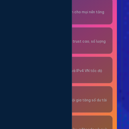
Thuê OTP SĐT
Nhận code xác minh cho mọi nền tảng
tức thì.
OTP/Mua Gmail
Tài khoản gmail cổ, trust cao, số lượng
lớn.
Thuê Proxy
Proxy dân cư xoay và IPv4 VN tốc độ
cao.
Giải Trí
Thư giãn và có cơ hội gia tăng số dư tài
khoản.
Sự Kiện & Quà