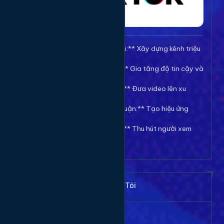
🚀 **Tăng Follow/Theo dõi:** Xây dựng kênh triệu
follow uy tín.
❤️ **Tăng Tim/Like Video:** Gia tăng độ tin cậy và
viral cho video.
👀 **Tăng View/Lượt xem:** Đưa video lên xu
hướng nhanh chóng.
💬 **Tăng Comment/Bình luận:** Tạo hiệu ứng
thảo luận sôi nổi.
👁️ **Tăng Mắt Livestream:** Thu hút người xem
cho phiên live của bạn.
Khách Hàng Nói Gì Về Chúng Tôi