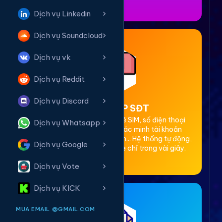
Dịch vụ Linkedin
Dịch vụ Soundcloud
Dịch vụ vk
Dịch vụ Reddit
Dịch vụ Discord
2. Thuê OTP SĐT
Cung cấp dịch vụ cho thuê SIM, số điện thoại
Dịch vụ Whatsapp
(SĐT) để nhận mã OTP xác minh tài khoản
Facebook, Google, Telegram... Hệ thống tự động,
Dịch vụ Google
bảo mật, giá rẻ, nhận code chỉ trong vài giây.
Dịch vụ Vote
Dịch vụ KICK
MUA EMAIL @GMAIL.COM