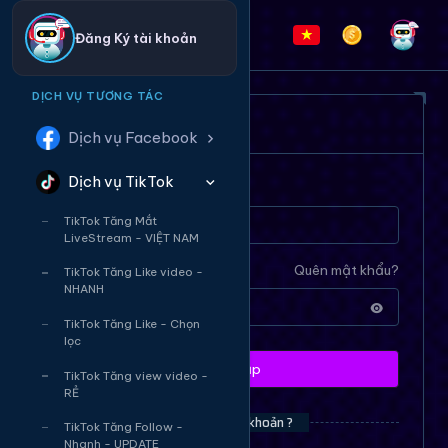
Đăng Ký tài khoản
DỊCH VỤ TƯƠNG TÁC
ĐĂNG NHẬP HỆ THỐNG
Dịch vụ Facebook
Dịch vụ TikTok
Tên tài khoản
TikTok Tăng Mắt
LiveStream - VIỆT NAM
Mật khẩu
Quên mật khẩu?
TikTok Tăng Like video -
NHANH
TikTok Tăng Like - Chọn
lọc
Đăng nhập
TikTok Tăng view video -
RẺ
Bạn chưa có tài khoản ?
TikTok Tăng Follow -
Nhanh - UPDATE