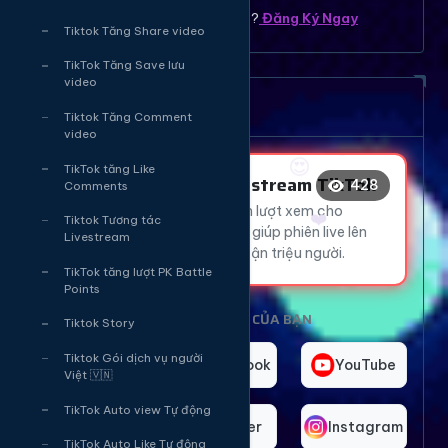
Bạn chưa có tài khoản ? ?
Đăng Ký Ngay
Tiktok Tăng Share video
😂
🔥
TikTok Tăng Save lưu
video
🔥
Dịch vụ tăng mắt Livetream
😂
Tiktok Tăng Comment
😍
video
❤️
TikTok tăng Like
Tăng Mắt Livestream TikTok
428
Comments
Thu hút hàng ngàn lượt xem cho
😍
Tiktok Tương tác
livestream TikTok, giúp phiên live lên
Livestream
xu hướng và tiếp cận triệu người.
TikTok tăng lượt PK Battle
Points
CHỌN NỀN TẢNG CỦA BẠN
Tiktok Story
Tiktok Gói dịch vụ người
TikTok
Facebook
YouTube
Việt 🇻🇳
TikTok Auto view Tự động
Telegram
Twitter
Instagram
TikTok Auto Like Tự động