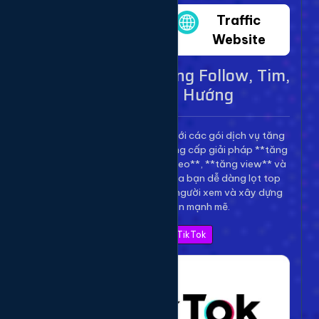
Twitter
Traffic
Website
Dịch Vụ TikTok - Tăng Follow, Tim,
View Lên Xu Hướng
Bùng nổ kênh TikTok của bạn với các gói dịch vụ tăng
trưởng toàn diện. Chúng tôi cung cấp giải pháp **tăng
follow TikTok**, **tăng tim video**, **tăng view** và
**bình luận** để giúp video của bạn dễ dàng lọt top
thịnh hành, thu hút hàng triệu người xem và xây dựng
thương hiệu cá nhân mạnh mẽ.
Xem Bảng Giá TikTok