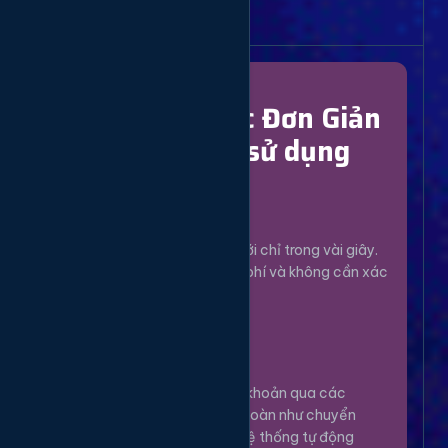
Bắt Đầu Dễ Dàng
Chỉ Với 4 Bước Đơn Giản
để bắt đầu sử dụng
Đăng Ký
1
Tạo tài khoản mới chỉ trong vài giây.
Hoàn toàn miễn phí và không cần xác
minh phức tạp.
Nạp Tiền
2
Nạp tiền vào tài khoản qua các
phương thức an toàn như chuyển
khoản, Momo... Hệ thống tự động