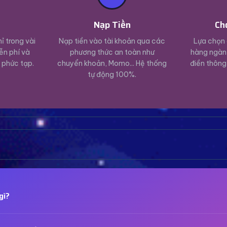
ý
Nạp Tiền
Ch
ỉ trong vài
Nạp tiền vào tài khoản qua các
Lựa chọn 
ễn phí và
phương thức an toàn như
hàng ngàn 
 phức tạp.
chuyển khoản, Momo... Hệ thống
điền thông
tự động 100%.
gì?