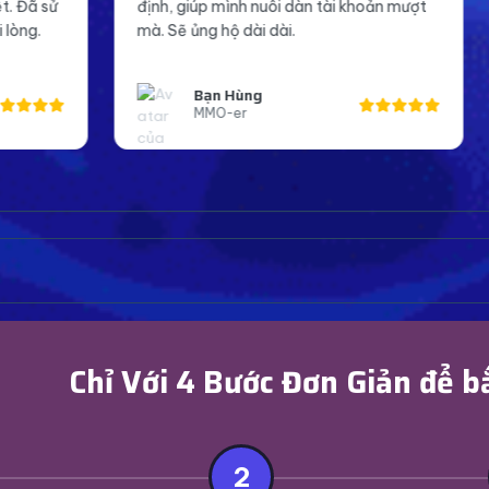
p mình nuôi dàn tài khoản mượt
Page mình giờ trông chuy
 hộ dài dài.
đáng tin cậy hơn trong m
ạn Hùng
Anh Khoa
MO-er
Page Admin Faceb
Chỉ Với 4 Bước Đơn Giản để b
2