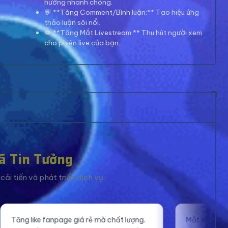
hướng nhanh chóng.
💬 **Tăng Comment/Bình luận:** Tạo hiệu ứng
thảo luận sôi nổi.
👁️ **Tăng Mắt Livestream:** Thu hút người xem
cho phiên live của bạn.
ã Tin Tưởng
ải tiến và phát triển dịch vụ.
mà chất lượng.
Mắt xem livestream ổn định, giúp mình tự