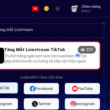
Chào mừng
Khách
🔥
😍
tăng mắt Livetream
😍
Tăng Mắt Livestream TikTok
😍
324
Thu hút hàng ngàn lượt xem cho livestream TikTok,
giúp phiên live lên xu hướng và tiếp cận triệu người.
CHỌN NỀN TẢNG CỦA BẠN
ikTok
Facebook
YouTube
legram
Twitter
Instagram