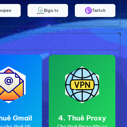
hopee
Bigo.tv
Twitch
huê Gmail
4. Thuê Proxy
ụ cho thuê tài
Cho thuê Proxy dân cư