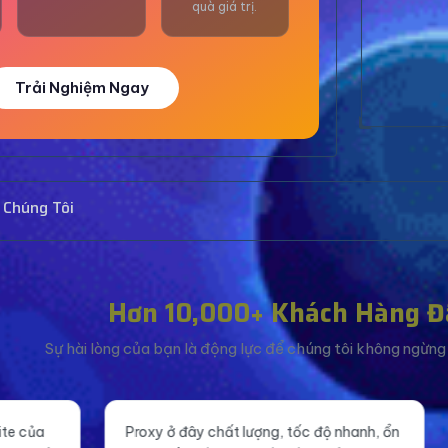
quà giá trị.
Trải Nghiệm Ngay
 Chúng Tôi
Hơn 10,000+ Khách Hàng Đ
Sự hài lòng của bạn là động lực để chúng tôi không ngừng c
ây chất lượng, tốc độ nhanh, ổn
Tăng like fanpage giá rẻ 