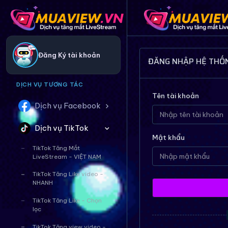
Đăng Ký tài khoản
ĐĂNG NHẬP HỆ THỐ
DỊCH VỤ TƯƠNG TÁC
Tên tài khoản
Dịch vụ Facebook
Dịch vụ TikTok
Mật khẩu
TikTok Tăng Mắt
LiveStream - VIỆT NAM
TikTok Tăng Like video -
NHANH
TikTok Tăng Like - Chọn
lọc
TikTok Tăng view video -