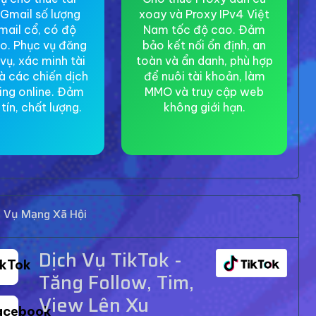
Gmail số lượng
xoay và Proxy IPv4 Việt
mail cổ, có độ
Nam tốc độ cao. Đảm
ao. Phục vụ đăng
bảo kết nối ổn định, an
 vụ, xác minh tài
toàn và ẩn danh, phù hợp
à các chiến dịch
để nuôi tài khoản, làm
ing online. Đảm
MMO và truy cập web
tín, chất lượng.
không giới hạn.
h Vụ Mạng Xã Hội
Dịch Vụ TikTok -
ikTok
Tăng Follow, Tim,
View Lên Xu
acebook