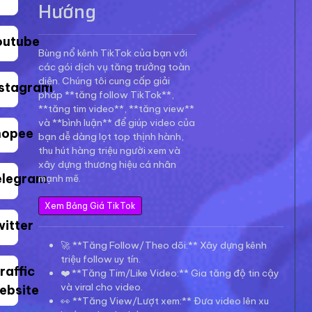
Hướng
outube
Bùng nổ kênh TikTok của bạn với
các gói dịch vụ tăng trưởng toàn
diện. Chúng tôi cung cấp giải
nstagram
pháp **tăng follow TikTok**,
**tăng tim video**, **tăng view**
và **bình luận** để giúp video của
hopee
bạn dễ dàng lọt top thịnh hành,
thu hút hàng triệu người xem và
xây dựng thương hiệu cá nhân
elegram
mạnh mẽ.
Xem Bảng Giá TikTok
witter
🚀 **Tăng Follow/Theo dõi:** Xây dựng kênh
triệu follow uy tín.
raffic
❤️ **Tăng Tim/Like Video:** Gia tăng độ tin cậy
và viral cho video.
ebsite
👀 **Tăng View/Lượt xem:** Đưa video lên xu