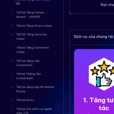
RẺ
Bạn chư
TikTok Tăng Follow -
Nhanh - UPDATE
Tiktok Tăng Share video
TikTok Tăng Save lưu
Dịch vụ của chúng tôi
video
Tiktok Tăng Comment
video
TikTok tăng Like
Comments
Tiktok Tương tác
Livestream
TikTok tăng lượt PK Battle
Points
1. Tăng t
Tiktok Story
tác
Tiktok Gói dịch vụ người
Việt 🇻🇳