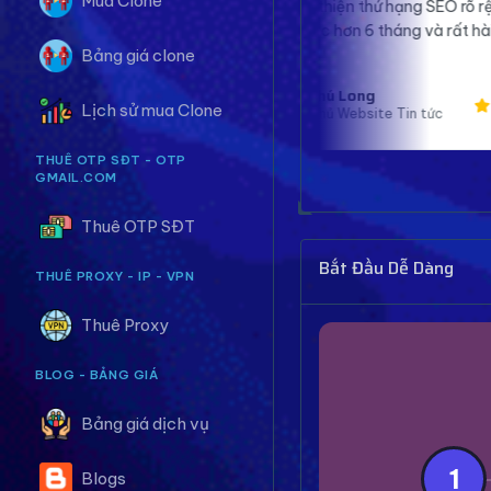
Mua Clone
mình cải thiện thứ hạng SEO rõ rệt. Đã sử
định, giú
dụng được hơn 6 tháng và rất hài lòng.
mà. Sẽ ủng
Bảng giá clone
Chú Long
B
Lịch sử mua Clone
Chủ Website Tin tức
M
THUÊ OTP SĐT - OTP
GMAIL.COM
Thuê OTP SĐT
Bắt Đầu Dễ Dàng
THUÊ PROXY - IP - VPN
Thuê Proxy
BLOG - BẢNG GIÁ
Bảng giá dịch vụ
1
Blogs