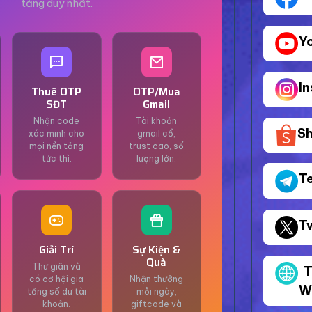
tảng duy nhất.
Y
I
Thuê OTP
OTP/Mua
SĐT
Gmail
Nhận code
Tài khoản
S
xác minh cho
gmail cổ,
mọi nền tảng
trust cao, số
tức thì.
lượng lớn.
T
T
Giải Trí
Sự Kiện &
Quà
Thư giãn và
T
có cơ hội gia
Nhận thưởng
W
tăng số dư tài
mỗi ngày,
khoản.
giftcode và