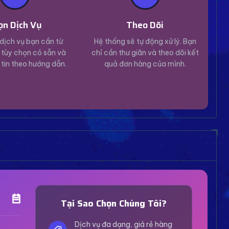
ọn Dịch Vụ
Theo Dõi
dịch vụ bạn cần từ
Hệ thống sẽ tự động xử lý. Bạn
tùy chọn có sẵn và
chỉ cần thư giãn và theo dõi kết
 tin theo hướng dẫn.
quả đơn hàng của mình.
Trợ Lý Hỗ Trợ
Luôn sẵn sàng giải đáp thắc mắc
Tại Sao Chọn Chúng Tôi?
Vui lòng chọn phương thức hỗ trợ phù hợp với nhu
cầu của bạn.
Dịch vụ đa dạng, giá rẻ hàng