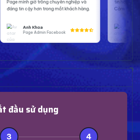
ên nghiệp và
tin hơn khi lên sóng và tương tác với fan.
ắt khách hàng.
Cảm ơn shop nhiều.
Bạn An
ook
Streamer Bigo
ắt đầu sử dụng
3
4