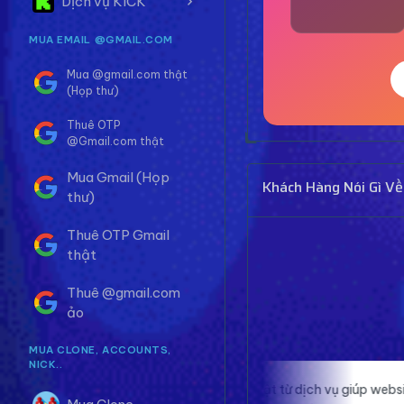
Dịch vụ KICK
MUA EMAIL @GMAIL.COM
Mua @gmail.com thật
(Họp thư)
Thuê OTP
@Gmail.com thật
Mua Gmail (Họp
Khách Hàng Nói Gì Về
thư)
Thuê OTP Gmail
thật
Thuê @gmail.com
ảo
MUA CLONE, ACCOUNTS,
NICK..
Traffic thật từ dịch vụ giúp website của
Proxy ở đ