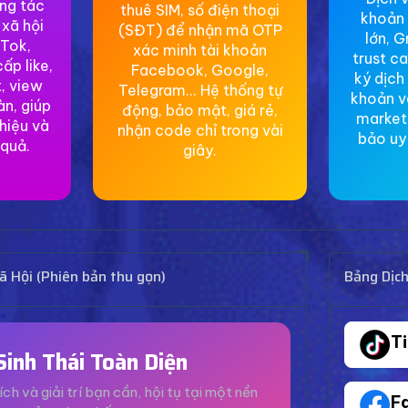
ơng tác
thuê SIM, số điện thoại
khoản 
 xã hội
(SĐT) để nhận mã OTP
lớn, G
Tok,
xác minh tài khoản
trust c
ấp like,
Facebook, Google,
ký dịch
, view
Telegram... Hệ thống tự
khoản v
àn, giúp
động, bảo mật, giá rẻ,
market
hiệu và
nhận code chỉ trong vài
bảo uy 
 quả.
giây.
 Hội (Phiên bản thu gọn)
Bảng Dịc
T
Sinh Thái Toàn Diện
ích và giải trí bạn cần, hội tụ tại một nền
F