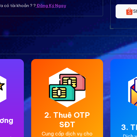
a có tài khoản ? ?
Đăng Ký Ngay
S
2. Thuê OTP
ương
SĐT
3. T
Cung cấp dịch vụ cho
Dịch v