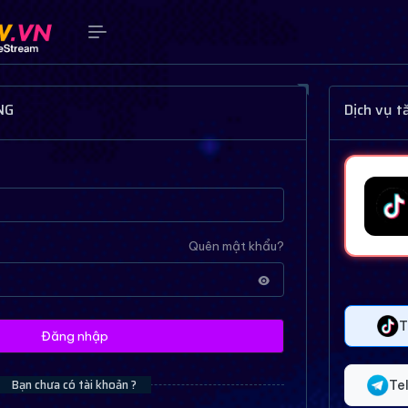
NG
Dịch vụ 
Quên mật khẩu?
T
Đăng nhập
Bạn chưa có tài khoản ?
Te