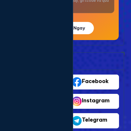
Nhận thưởng mỗi ngày, giftcode và quà
giá trị.
Trải Nghiệm Ngay
Bảng Dịch Vụ Mạng Xã Hội
TikTok
Facebook
Youtube
Instagram
Shopee
Telegram