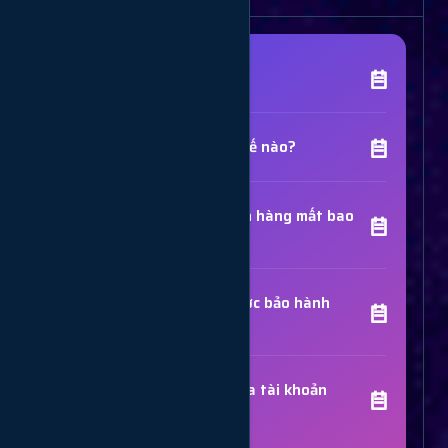
[Tên Dịch Vụ] là gì?
Chất lượng dịch vụ như thế nào?
Thời gian hoàn thành đơn hàng mất bao
lâu?
Các dịch vụ đã mua có được bảo hành
không?
Trợ Lý Hỗ Trợ
Luôn sẵn sàng giải đáp thắc mắc
Sử dụng dịch vụ có bị khóa tài khoản
không?