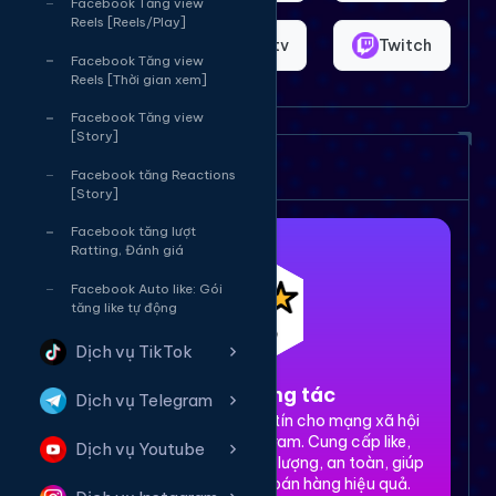
Facebook Tăng view
Reels [Reels/Play]
Shopee
Bigo.tv
Twitch
Facebook Tăng view
Reels [Thời gian xem]
Facebook Tăng view
[Story]
Dịch vụ của chúng tôi
Facebook tăng Reactions
[Story]
Facebook tăng lượt
Ratting, Đánh giá
Facebook Auto like: Gói
tăng like tự động
Dịch vụ TikTok
1. Tăng tương tác
Dịch vụ Telegram
Dịch vụ tăng tương tác uy tín cho mạng xã hội
Facebook, TikTok, Instagram. Cung cấp like,
Dịch vụ Youtube
share, comment, view chất lượng, an toàn, giúp
xây dựng thương hiệu và bán hàng hiệu quả.