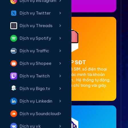
Dịch vụ Instagram
Dịch vụ Twitter
Dịch vụ Threads
Dịch vụ Spotify
Dịch vụ Traffic
2. Thuê OTP SĐT
Dịch vụ Shopee
Cung cấp dịch vụ cho thuê SIM, số điện thoại
(SĐT) để nhận mã OTP xác minh tài khoản
Dịch vụ Twitch
Facebook, Google, Telegram... Hệ thống tự động,
bảo mật, giá rẻ, nhận code chỉ trong vài giây.
Dịch vụ Bigo.tv
Dịch vụ Linkedin
Dịch vụ Soundcloud
Dịch vụ vk