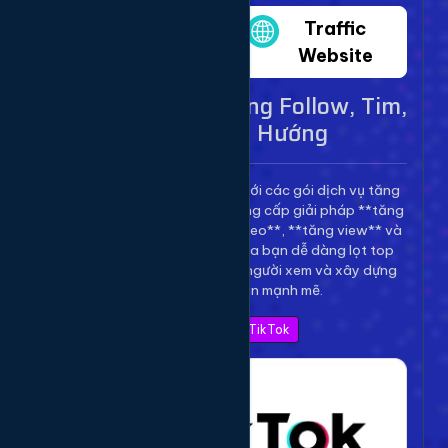
Twitter
Traffic
Website
Dịch Vụ TikTok - Tăng Follow, Tim,
View Lên Xu Hướng
Bùng nổ kênh TikTok của bạn với các gói dịch vụ tăng
trưởng toàn diện. Chúng tôi cung cấp giải pháp **tăng
follow TikTok**, **tăng tim video**, **tăng view** và
**bình luận** để giúp video của bạn dễ dàng lọt top
thịnh hành, thu hút hàng triệu người xem và xây dựng
thương hiệu cá nhân mạnh mẽ.
Xem Bảng Giá TikTok