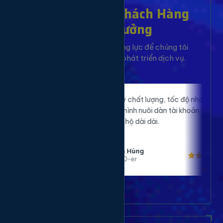
Hơn 10,000+ Khách Hàng
Đã Tin Tưởng
Sự hài lòng của bạn là động lực để chúng tôi
không ngừng cải tiến và phát triển dịch vụ.
 của
Proxy ở đây chất lượng, tốc độ nhanh, ổn
Đã sử
định, giúp mình nuôi dàn tài khoản mượt
ng.
mà. Sẽ ủng hộ dài dài.
Bạn Hùng
MMO-er