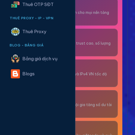
Thuê OTP SĐT
Thuê OTP SĐT
Nhận code xác minh cho mọi nền tảng
tức thì.
THUÊ PROXY - IP - VPN
Thuê Proxy
OTP/Mua Gmail
Tài khoản gmail cổ, trust cao, số lượng
BLOG - BẢNG GIÁ
lớn.
Bảng giá dịch vụ
Thuê Proxy
Blogs
Proxy dân cư xoay và IPv4 VN tốc độ
cao.
Giải Trí
Thư giãn và có cơ hội gia tăng số dư tài
khoản.
Sự Kiện & Quà