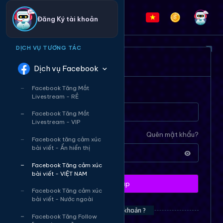
Đăng Ký tài khoản
DỊCH VỤ TƯƠNG TÁC
ĐĂNG NHẬP HỆ THỐNG
Dịch vụ Facebook
Facebook Tăng Mắt
Tên tài khoản
Livestream - RẺ
Facebook Tăng Mắt
Livestream - VIP
Mật khẩu
Quên mật khẩu?
Facebook tăng cảm xúc
bài viết - Ẩn hiển thị
Facebook Tăng cảm xúc
bài viết - VIỆT NAM
Đăng nhập
Facebook Tăng cảm xúc
bài viết - Nước ngoài
Bạn chưa có tài khoản ?
Facebook Tăng Follow