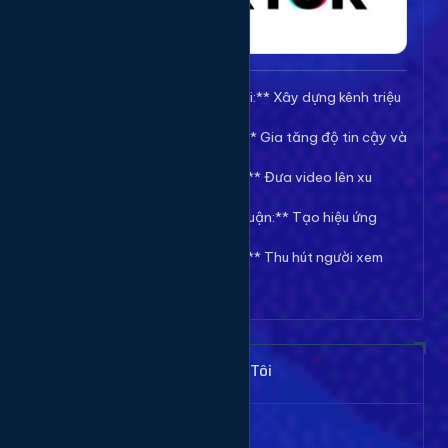
🚀 **Tăng Follow/Theo dõi:** Xây dựng kênh triệu
follow uy tín.
❤️ **Tăng Tim/Like Video:** Gia tăng độ tin cậy và
viral cho video.
👀 **Tăng View/Lượt xem:** Đưa video lên xu
hướng nhanh chóng.
💬 **Tăng Comment/Bình luận:** Tạo hiệu ứng
thảo luận sôi nổi.
👁️ **Tăng Mắt Livestream:** Thu hút người xem
cho phiên live của bạn.
Khách Hàng Nói Gì Về Chúng Tôi