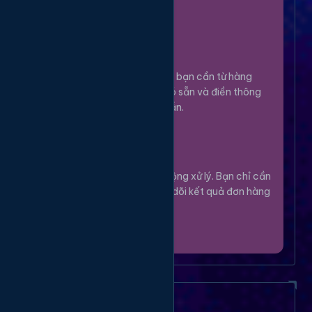
100%.
Chọn Dịch Vụ
3
Lựa chọn dịch vụ bạn cần từ hàng
ngàn tùy chọn có sẵn và điền thông
tin theo hướng dẫn.
Theo Dõi
4
Hệ thống sẽ tự động xử lý. Bạn chỉ cần
thư giãn và theo dõi kết quả đơn hàng
của mình.
Câu Hỏi Thường Gặp