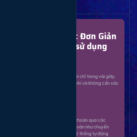
Bắt Đầu Dễ Dàng
Chỉ Với 4 Bước Đơn Giản
để bắt đầu sử dụng
Đăng Ký
1
Tạo tài khoản mới chỉ trong vài giây.
Hoàn toàn miễn phí và không cần xác
minh phức tạp.
Nạp Tiền
2
Nạp tiền vào tài khoản qua các
phương thức an toàn như chuyển
khoản, Momo... Hệ thống tự động