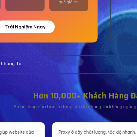
quà giá trị.
Trải Nghiệm Ngay
 Chúng Tôi
Hơn 10,000+ Khách Hàng Đ
Sự hài lòng của bạn là động lực để chúng tôi không ngừng c
Proxy ở đây chất lượng, tốc độ nhanh, ổn
Tăng like fanpa