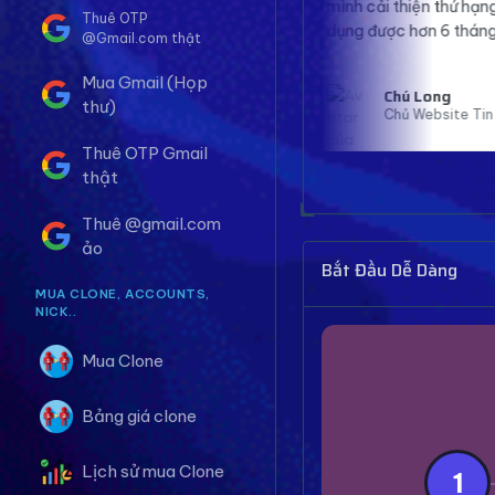
mình cải thiện thứ hạng SEO rõ rệt. Đã sử
Thuê OTP
.
dụng được hơn 6 tháng và rất hài lòng.
@Gmail.com thật
Mua Gmail (Họp
Chú Long
thư)
Chủ Website Tin tức
Thuê OTP Gmail
thật
Thuê @gmail.com
ảo
Bắt Đầu Dễ Dàng
MUA CLONE, ACCOUNTS,
NICK..
Mua Clone
Bảng giá clone
Lịch sử mua Clone
1