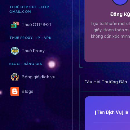
THUÊ OTP SĐT - OTP
GMAIL.COM
Đăng K
Tạo tài khoản mới ch
Thuê OTP SĐT
giây. Hoàn toàn mi
không cần xác minh
THUÊ PROXY - IP - VPN
Thuê Proxy
BLOG - BẢNG GIÁ
Bảng giá dịch vụ
Câu Hỏi Thường Gặp
Blogs
[Tên Dịch Vụ] là 