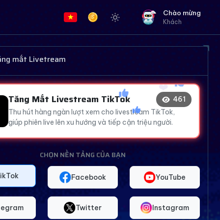
Chào mừng
Khách
❤️
tăng mắt Livetream
😍
😂
Tăng Mắt Livestream TikTok
464
🔥
❤️
❤️
Thu hút hàng ngàn lượt xem cho livestream TikTok,
🔥
giúp phiên live lên xu hướng và tiếp cận triệu người.
CHỌN NỀN TẢNG CỦA BẠN
ikTok
Facebook
YouTube
legram
Twitter
Instagram