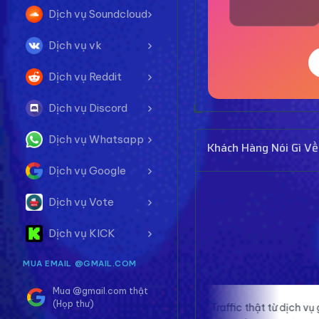
Dịch vụ Soundcloud
Dịch vụ vk
Dịch vụ Reddit
Dịch vụ Discord
Dịch vụ Whatsapp
Khách Hàng Nói Gì Về
Dịch vụ Google
Dịch vụ Vote
Dịch vụ KICK
MUA EMAIL @GMAIL.COM
Mua @gmail.com thật
(Họp thư)
ên,
Traffic thật từ dịch vụ giúp website của