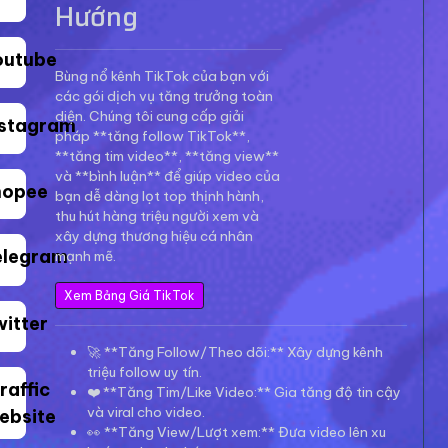
Hướng
outube
Bùng nổ kênh TikTok của bạn với
các gói dịch vụ tăng trưởng toàn
diện. Chúng tôi cung cấp giải
nstagram
pháp **tăng follow TikTok**,
**tăng tim video**, **tăng view**
và **bình luận** để giúp video của
hopee
bạn dễ dàng lọt top thịnh hành,
thu hút hàng triệu người xem và
xây dựng thương hiệu cá nhân
elegram
mạnh mẽ.
Xem Bảng Giá TikTok
witter
🚀 **Tăng Follow/Theo dõi:** Xây dựng kênh
triệu follow uy tín.
raffic
❤️ **Tăng Tim/Like Video:** Gia tăng độ tin cậy
và viral cho video.
ebsite
👀 **Tăng View/Lượt xem:** Đưa video lên xu