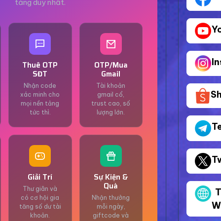
tảng duy nhất.
Y
I
Thuê OTP
OTP/Mua
SĐT
Gmail
Nhận code
Tài khoản
S
xác minh cho
gmail cổ,
mọi nền tảng
trust cao, số
tức thì.
lượng lớn.
T
T
Giải Trí
Sự Kiện &
Quà
Thư giãn và
T
có cơ hội gia
Nhận thưởng
W
tăng số dư tài
mỗi ngày,
khoản.
giftcode và