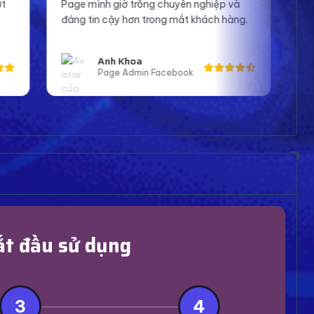
trông chuyên nghiệp và
tin hơn khi lên sóng và tương tá
ơn trong mắt khách hàng.
Cảm ơn shop nhiều.
oa
Bạn An
dmin Facebook
Streamer Bigo
ắt đầu sử dụng
3
4