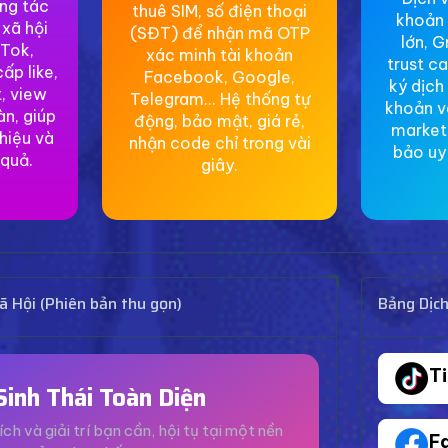
ơng tác
thuê SIM, số điện thoại
khoản 
 xã hội
(SĐT) để nhận mã OTP
lớn, G
Tok,
xác minh tài khoản
trust c
ấp like,
Facebook, Google,
ký dịch
, view
Telegram... Hệ thống tự
khoản v
àn, giúp
động, bảo mật, giá rẻ,
market
hiệu và
nhận code chỉ trong vài
bảo uy 
 quả.
giây.
 Hội (Phiên bản thu gọn)
Bảng Dịc
T
Sinh Thái Toàn Diện
ích và giải trí bạn cần, hội tụ tại một nền
F