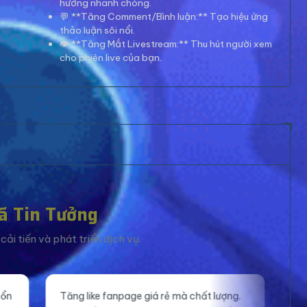
hướng nhanh chóng.
💬 **Tăng Comment/Bình luận:** Tạo hiệu ứng
thảo luận sôi nổi.
👁️ **Tăng Mắt Livestream:** Thu hút người xem
cho phiên live của bạn.
ã Tin Tưởng
ải tiến và phát triển dịch vụ.
ge giá rẻ mà chất lượng.
Mắt xem livestream ổn định, gi