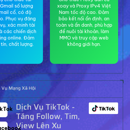
Gmail số lượng
xoay và Proxy IPv4 Việt
mail cổ, có độ
Nam tốc độ cao. Đảm
ao. Phục vụ đăng
bảo kết nối ổn định, an
 vụ, xác minh tài
toàn và ẩn danh, phù hợp
à các chiến dịch
để nuôi tài khoản, làm
ing online. Đảm
MMO và truy cập web
tín, chất lượng.
không giới hạn.
h Vụ Mạng Xã Hội
Dịch Vụ TikTok -
ikTok
Tăng Follow, Tim,
View Lên Xu
acebook