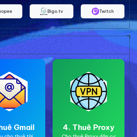
hopee
Bigo.tv
Twitch
huê Gmail
4. Thuê Proxy
ụ cho thuê tài
Cho thuê Proxy dân cư