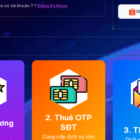
a có tài khoản ? ?
Đăng Ký Ngay
S
2. Thuê OTP
ương
SĐT
3. T
Cung cấp dịch vụ cho
Dịch v