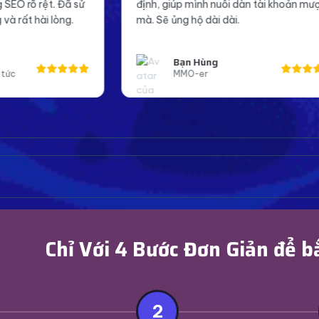
định, giúp mình nuôi dàn tài khoản mượt
Page mình giờ 
mà. Sẽ ủng hộ dài dài.
đáng tin cậy h
Bạn Hùng
Anh Kh
MMO-er
Page A
Chỉ Với 4 Bước Đơn Giản để b
2