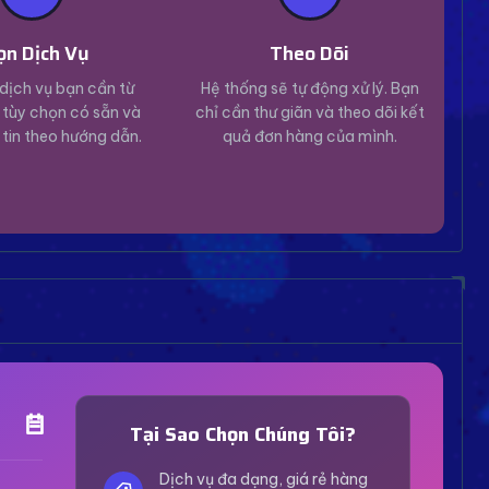
ọn Dịch Vụ
Theo Dõi
dịch vụ bạn cần từ
Hệ thống sẽ tự động xử lý. Bạn
tùy chọn có sẵn và
chỉ cần thư giãn và theo dõi kết
 tin theo hướng dẫn.
quả đơn hàng của mình.
Trợ Lý Hỗ Trợ
Luôn sẵn sàng giải đáp thắc mắc
Tại Sao Chọn Chúng Tôi?
Vui lòng chọn phương thức hỗ trợ phù hợp với nhu
cầu của bạn.
Dịch vụ đa dạng, giá rẻ hàng