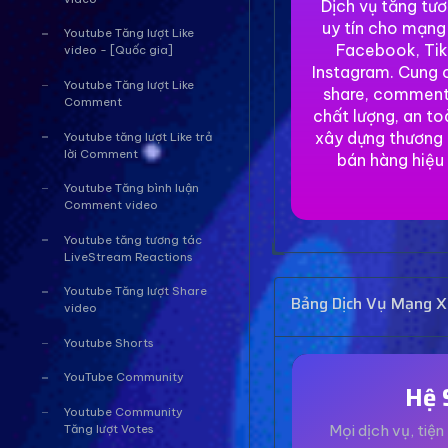
Dịch vụ tăng tư
uy tín cho mạng
Youtube Tăng lượt Like
Facebook, Tik
video - [Quốc gia]
Instagram. Cung c
Youtube Tăng lượt Like
share, comment
Comment
chất lượng, an to
xây dựng thương 
Youtube tăng lượt Like trả
lời Comment
bán hàng hiệu
Youtube Tăng bình luận
Comment video
Youtube tăng tương tác
LiveStream Reactions
Youtube Tăng lượt Share
Bảng Dịch Vụ Mạng Xã
video
Youtube Shorts
YouTube Community
Hệ 
Youtube Community
Mọi dịch vụ, tiện 
Tăng lượt Votes