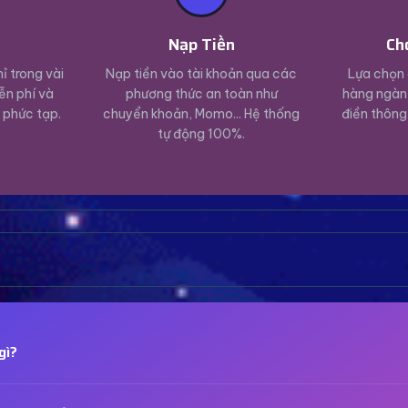
ý
Nạp Tiền
Ch
ỉ trong vài
Nạp tiền vào tài khoản qua các
Lựa chọn 
ễn phí và
phương thức an toàn như
hàng ngàn 
 phức tạp.
chuyển khoản, Momo... Hệ thống
điền thông
tự động 100%.
gì?