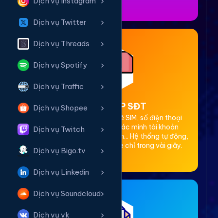
Dịch vụ Instagram
Dịch vụ Twitter
Dịch vụ Threads
Dịch vụ Spotify
Dịch vụ Traffic
2. Thuê OTP SĐT
Dịch vụ Shopee
Cung cấp dịch vụ cho thuê SIM, số điện thoại
(SĐT) để nhận mã OTP xác minh tài khoản
Dịch vụ Twitch
Facebook, Google, Telegram... Hệ thống tự động,
bảo mật, giá rẻ, nhận code chỉ trong vài giây.
Dịch vụ Bigo.tv
Dịch vụ Linkedin
Dịch vụ Soundcloud
Dịch vụ vk