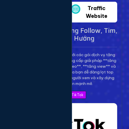
Twitter
Traffic
Website
Dịch Vụ TikTok - Tăng Follow, Tim,
View Lên Xu Hướng
Bùng nổ kênh TikTok của bạn với các gói dịch vụ tăng
trưởng toàn diện. Chúng tôi cung cấp giải pháp **tăng
follow TikTok**, **tăng tim video**, **tăng view** và
**bình luận** để giúp video của bạn dễ dàng lọt top
thịnh hành, thu hút hàng triệu người xem và xây dựng
thương hiệu cá nhân mạnh mẽ.
Xem Bảng Giá TikTok