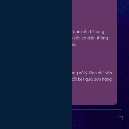
100%.
Chọn Dịch Vụ
3
Lựa chọn dịch vụ bạn cần từ hàng
ngàn tùy chọn có sẵn và điền thông
tin theo hướng dẫn.
Theo Dõi
4
Hệ thống sẽ tự động xử lý. Bạn chỉ cần
thư giãn và theo dõi kết quả đơn hàng
của mình.
Câu Hỏi Thường Gặp