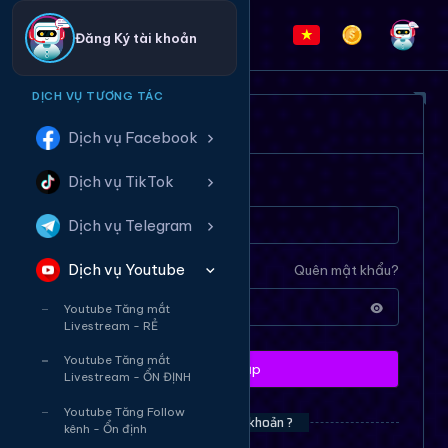
Đăng Ký tài khoản
DỊCH VỤ TƯƠNG TÁC
ĐĂNG NHẬP HỆ THỐNG
Dịch vụ Facebook
Dịch vụ TikTok
Tên tài khoản
Dịch vụ Telegram
Dịch vụ Youtube
Mật khẩu
Quên mật khẩu?
Youtube Tăng mắt
Livestream - RẺ
Youtube Tăng mắt
Đăng nhập
Livestream - ỔN ĐỊNH
Youtube Tăng Follow
Bạn chưa có tài khoản ?
kênh - Ổn định