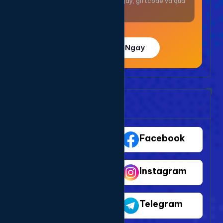
Nhận thưởng mỗi ngày, giftcode và quà
giá trị.
Trải Nghiệm Ngay
Bảng Dịch Vụ Mạng Xã Hội
TikTok
Facebook
Youtube
Instagram
Shopee
Telegram