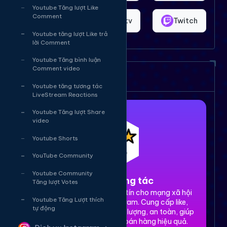
Youtube Tăng lượt Like
Comment
Shopee
Bigo.tv
Twitch
Youtube tăng lượt Like trả
lời Comment
Youtube Tăng bình luận
Comment video
Dịch vụ của chúng tôi
Youtube tăng tương tác
LiveStream Reactions
Youtube Tăng lượt Share
video
Youtube Shorts
YouTube Community
Youtube Community
1. Tăng tương tác
Tăng lượt Votes
Dịch vụ tăng tương tác uy tín cho mạng xã hội
Youtube Tăng Lượt thích
Facebook, TikTok, Instagram. Cung cấp like,
tự động
share, comment, view chất lượng, an toàn, giúp
xây dựng thương hiệu và bán hàng hiệu quả.