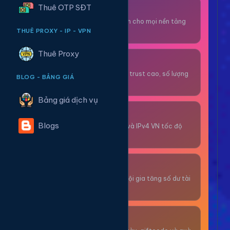
Thuê OTP SĐT
Thuê OTP SĐT
Nhận code xác minh cho mọi nền tảng
tức thì.
THUÊ PROXY - IP - VPN
Thuê Proxy
OTP/Mua Gmail
Tài khoản gmail cổ, trust cao, số lượng
BLOG - BẢNG GIÁ
lớn.
Bảng giá dịch vụ
Thuê Proxy
Blogs
Proxy dân cư xoay và IPv4 VN tốc độ
cao.
Giải Trí
Thư giãn và có cơ hội gia tăng số dư tài
khoản.
Sự Kiện & Quà