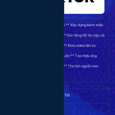
🚀 **Tăng Follow/Theo dõi:** Xây dựng kênh triệu
follow uy tín.
❤️ **Tăng Tim/Like Video:** Gia tăng độ tin cậy và
viral cho video.
👀 **Tăng View/Lượt xem:** Đưa video lên xu
hướng nhanh chóng.
💬 **Tăng Comment/Bình luận:** Tạo hiệu ứng
thảo luận sôi nổi.
👁️ **Tăng Mắt Livestream:** Thu hút người xem
cho phiên live của bạn.
Khách Hàng Nói Gì Về Chúng Tôi