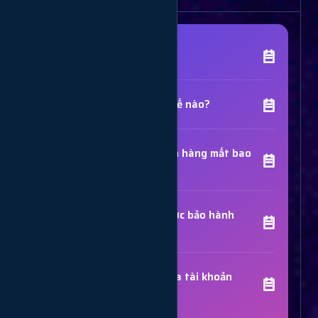
[Tên Dịch Vụ] là gì?
Chất lượng dịch vụ như thế nào?
Thời gian hoàn thành đơn hàng mất bao
lâu?
Các dịch vụ đã mua có được bảo hành
không?
Trợ Lý Hỗ Trợ
Luôn sẵn sàng giải đáp thắc mắc
Sử dụng dịch vụ có bị khóa tài khoản
không?