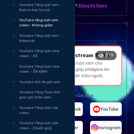
Youtube Tăng lượt xem -
Bạn chưa có tài khoản ? ?
Đăng Ký Ngay
Native Ads Social
❤️
YouTube tăng lượt xem
😂
video- Không giảm
🔥
Dịch vụ tăng mắt Livetream
Youtube Tăng lượt xem -
Adwords
❤️
Youtube Tăng lượt view
Tăng Mắt Livestream TikTok
519
video - RẺ
😍
Thu hút hàng ngàn lượt xem cho
Youtube Tăng lượt view
livestream TikTok, giúp phiên live lên
video - ỔN ĐỊNH
xu hướng và tiếp cận triệu người.
Youtube Gói 4k giờ xem
Youtube Tăng Time thời
CHỌN NỀN TẢNG CỦA BẠN
gian giữ chân xem
TikTok
Youtube Tăng lượt Like
Facebook
YouTube
video
Youtube Tăng lượt Like
Telegram
Twitter
Instagram
video - [Quốc gia]