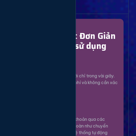
Bắt Đầu Dễ Dàng
Chỉ Với 4 Bước Đơn Giản
để bắt đầu sử dụng
Đăng Ký
1
Tạo tài khoản mới chỉ trong vài giây.
Hoàn toàn miễn phí và không cần xác
minh phức tạp.
Nạp Tiền
2
Nạp tiền vào tài khoản qua các
phương thức an toàn như chuyển
khoản, Momo... Hệ thống tự động