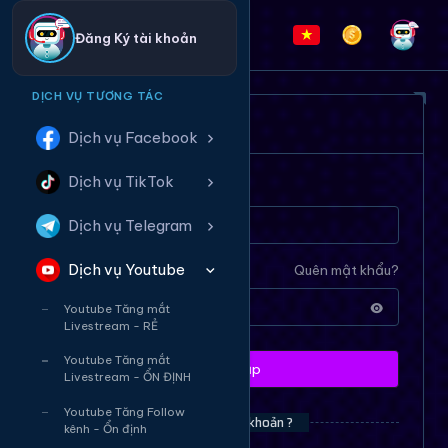
Đăng Ký tài khoản
DỊCH VỤ TƯƠNG TÁC
ĐĂNG NHẬP HỆ THỐNG
Dịch vụ Facebook
Dịch vụ TikTok
Tên tài khoản
Dịch vụ Telegram
Dịch vụ Youtube
Mật khẩu
Quên mật khẩu?
Youtube Tăng mắt
Livestream - RẺ
Youtube Tăng mắt
Đăng nhập
Livestream - ỔN ĐỊNH
Youtube Tăng Follow
Bạn chưa có tài khoản ?
kênh - Ổn định