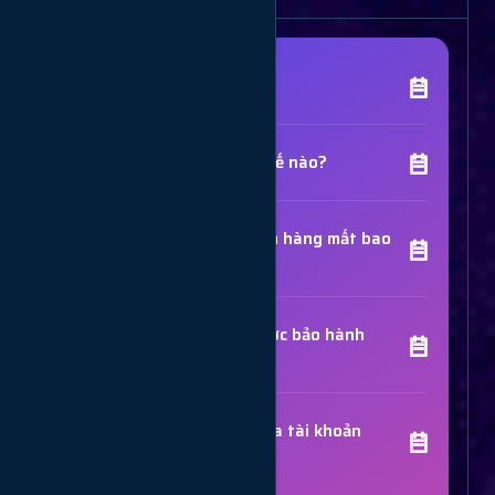
[Tên Dịch Vụ] là gì?
Chất lượng dịch vụ như thế nào?
Thời gian hoàn thành đơn hàng mất bao
lâu?
Các dịch vụ đã mua có được bảo hành
không?
Trợ Lý Hỗ Trợ
Luôn sẵn sàng giải đáp thắc mắc
Sử dụng dịch vụ có bị khóa tài khoản
không?