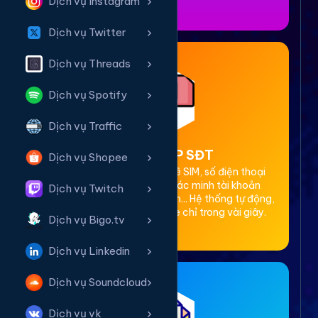
Dịch vụ Instagram
Dịch vụ Twitter
Dịch vụ Threads
Dịch vụ Spotify
Dịch vụ Traffic
2. Thuê OTP SĐT
Dịch vụ Shopee
Cung cấp dịch vụ cho thuê SIM, số điện thoại
(SĐT) để nhận mã OTP xác minh tài khoản
Dịch vụ Twitch
Facebook, Google, Telegram... Hệ thống tự động,
bảo mật, giá rẻ, nhận code chỉ trong vài giây.
Dịch vụ Bigo.tv
Dịch vụ Linkedin
Dịch vụ Soundcloud
Dịch vụ vk