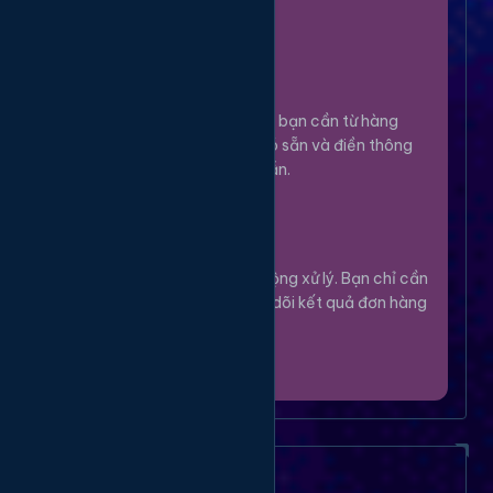
100%.
Chọn Dịch Vụ
3
Lựa chọn dịch vụ bạn cần từ hàng
ngàn tùy chọn có sẵn và điền thông
tin theo hướng dẫn.
Theo Dõi
4
Hệ thống sẽ tự động xử lý. Bạn chỉ cần
thư giãn và theo dõi kết quả đơn hàng
của mình.
Câu Hỏi Thường Gặp