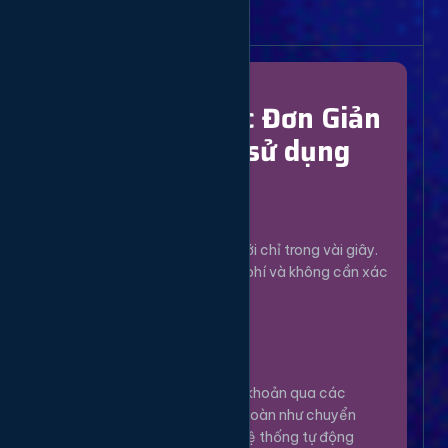
Bắt Đầu Dễ Dàng
Chỉ Với 4 Bước Đơn Giản
để bắt đầu sử dụng
Đăng Ký
1
Tạo tài khoản mới chỉ trong vài giây.
Hoàn toàn miễn phí và không cần xác
minh phức tạp.
Nạp Tiền
2
Nạp tiền vào tài khoản qua các
phương thức an toàn như chuyển
khoản, Momo... Hệ thống tự động