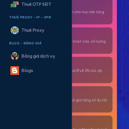
Thuê OTP SĐT
Thuê OTP SĐT
Nhận code xác minh cho mọi nền tảng
tức thì.
THUÊ PROXY - IP - VPN
Thuê Proxy
OTP/Mua Gmail
Tài khoản gmail cổ, trust cao, số lượng
BLOG - BẢNG GIÁ
lớn.
Bảng giá dịch vụ
Thuê Proxy
Blogs
Proxy dân cư xoay và IPv4 VN tốc độ
cao.
Giải Trí
Thư giãn và có cơ hội gia tăng số dư tài
khoản.
Sự Kiện & Quà