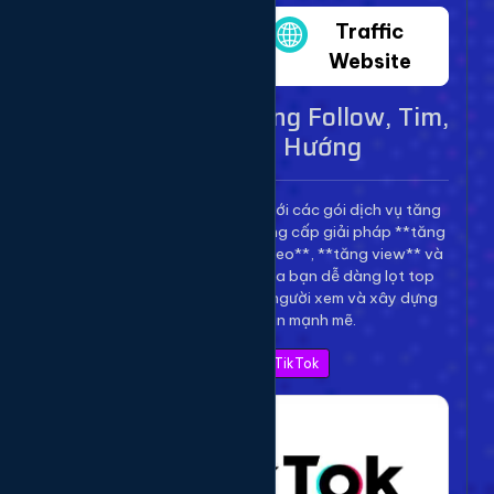
Twitter
Traffic
Website
Dịch Vụ TikTok - Tăng Follow, Tim,
View Lên Xu Hướng
Bùng nổ kênh TikTok của bạn với các gói dịch vụ tăng
trưởng toàn diện. Chúng tôi cung cấp giải pháp **tăng
follow TikTok**, **tăng tim video**, **tăng view** và
**bình luận** để giúp video của bạn dễ dàng lọt top
thịnh hành, thu hút hàng triệu người xem và xây dựng
thương hiệu cá nhân mạnh mẽ.
Xem Bảng Giá TikTok