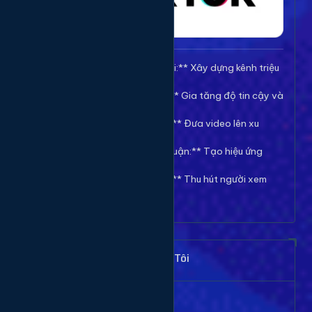
🚀 **Tăng Follow/Theo dõi:** Xây dựng kênh triệu
follow uy tín.
❤️ **Tăng Tim/Like Video:** Gia tăng độ tin cậy và
viral cho video.
👀 **Tăng View/Lượt xem:** Đưa video lên xu
hướng nhanh chóng.
💬 **Tăng Comment/Bình luận:** Tạo hiệu ứng
thảo luận sôi nổi.
👁️ **Tăng Mắt Livestream:** Thu hút người xem
cho phiên live của bạn.
Khách Hàng Nói Gì Về Chúng Tôi