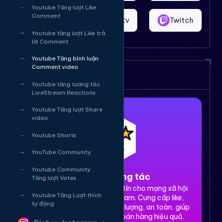
Youtube Tăng lượt Like
Comment
Shopee
Bigo.tv
Twitch
Youtube tăng lượt Like trả
lời Comment
Youtube Tăng bình luận
Comment video
Dịch vụ của chúng tôi
Youtube tăng tương tác
LiveStream Reactions
Youtube Tăng lượt Share
video
Youtube Shorts
YouTube Community
Youtube Community
1. Tăng tương tác
Tăng lượt Votes
Dịch vụ tăng tương tác uy tín cho mạng xã hội
Youtube Tăng Lượt thích
Facebook, TikTok, Instagram. Cung cấp like,
tự động
share, comment, view chất lượng, an toàn, giúp
xây dựng thương hiệu và bán hàng hiệu quả.