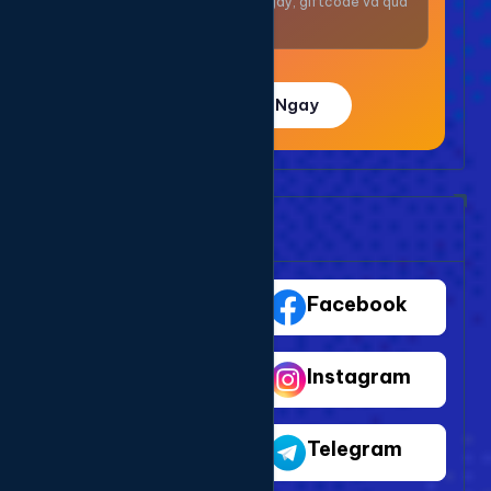
Nhận thưởng mỗi ngày, giftcode và quà
giá trị.
Trải Nghiệm Ngay
Bảng Dịch Vụ Mạng Xã Hội
TikTok
Facebook
Youtube
Instagram
Shopee
Telegram