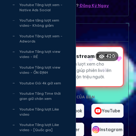
Youtube Tăng lượt xem -
Bạn chưa có tài khoản ? ?
Đăng Ký Ngay
Native Ads Social
🔥
YouTube tăng lượt xem
🔥
video- Không giảm
❤️
😍
Dịch vụ tăng mắt Livetream
Youtube Tăng lượt xem -
Adwords
❤️
Youtube Tăng lượt view
Tăng Mắt Livestream TikTok
😂
420
video - RẺ
Thu hút hàng ngàn lượt xem cho
Youtube Tăng lượt view
livestream TikTok, giúp phiên live lên
video - ỔN ĐỊNH
xu hướng và tiếp cận triệu người.
Youtube Gói 4k giờ xem
Youtube Tăng Time thời
CHỌN NỀN TẢNG CỦA BẠN
gian giữ chân xem
TikTok
Youtube Tăng lượt Like
Facebook
YouTube
video
Youtube Tăng lượt Like
Telegram
Twitter
Instagram
video - [Quốc gia]