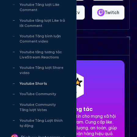
Youtube Tăng lượt Like
Comment
Shopee
Bigo.tv
Twitch
Youtube tăng lượt Like trả
lời Comment
Youtube Tăng bình luận
Comment video
Dịch vụ của chúng tôi
Youtube tăng tương tác
LiveStream Reactions
Youtube Tăng lượt Share
video
Youtube Shorts
YouTube Community
Youtube Community
1. Tăng tương tác
Tăng lượt Votes
Dịch vụ tăng tương tác uy tín cho mạng xã hội
Youtube Tăng Lượt thích
Facebook, TikTok, Instagram. Cung cấp like,
tự động
share, comment, view chất lượng, an toàn, giúp
xây dựng thương hiệu và bán hàng hiệu quả.