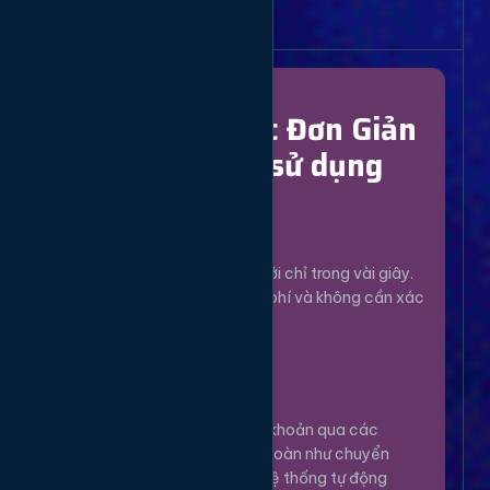
Bắt Đầu Dễ Dàng
Chỉ Với 4 Bước Đơn Giản
để bắt đầu sử dụng
Đăng Ký
1
Tạo tài khoản mới chỉ trong vài giây.
Hoàn toàn miễn phí và không cần xác
minh phức tạp.
Nạp Tiền
2
Nạp tiền vào tài khoản qua các
phương thức an toàn như chuyển
khoản, Momo... Hệ thống tự động