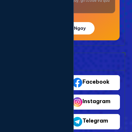
Nhận thưởng mỗi ngày, giftcode và quà
giá trị.
Trải Nghiệm Ngay
Bảng Dịch Vụ Mạng Xã Hội
TikTok
Facebook
Youtube
Instagram
Shopee
Telegram