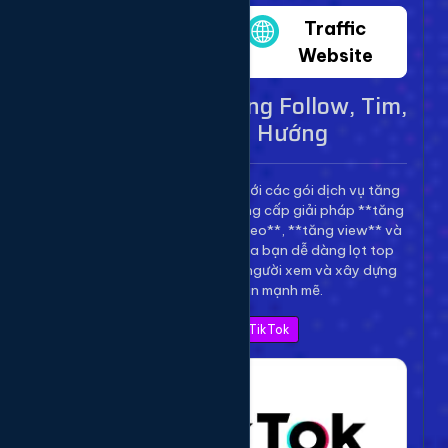
Twitter
Traffic
Website
Dịch Vụ TikTok - Tăng Follow, Tim,
View Lên Xu Hướng
Bùng nổ kênh TikTok của bạn với các gói dịch vụ tăng
trưởng toàn diện. Chúng tôi cung cấp giải pháp **tăng
follow TikTok**, **tăng tim video**, **tăng view** và
**bình luận** để giúp video của bạn dễ dàng lọt top
thịnh hành, thu hút hàng triệu người xem và xây dựng
thương hiệu cá nhân mạnh mẽ.
Xem Bảng Giá TikTok