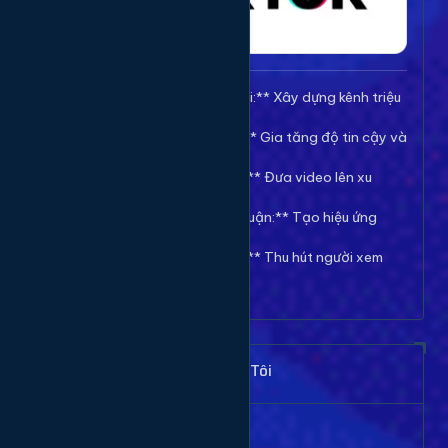
🚀 **Tăng Follow/Theo dõi:** Xây dựng kênh triệu
follow uy tín.
❤️ **Tăng Tim/Like Video:** Gia tăng độ tin cậy và
viral cho video.
👀 **Tăng View/Lượt xem:** Đưa video lên xu
hướng nhanh chóng.
💬 **Tăng Comment/Bình luận:** Tạo hiệu ứng
thảo luận sôi nổi.
👁️ **Tăng Mắt Livestream:** Thu hút người xem
cho phiên live của bạn.
Khách Hàng Nói Gì Về Chúng Tôi