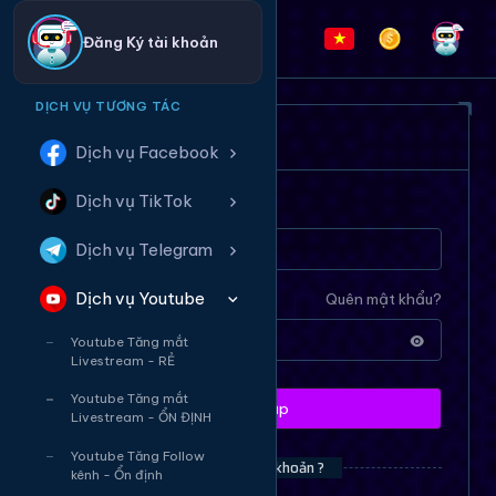
Đăng Ký tài khoản
DỊCH VỤ TƯƠNG TÁC
ĐĂNG NHẬP HỆ THỐNG
Dịch vụ Facebook
Dịch vụ TikTok
Tên tài khoản
Dịch vụ Telegram
Dịch vụ Youtube
Mật khẩu
Quên mật khẩu?
Youtube Tăng mắt
Livestream - RẺ
Youtube Tăng mắt
Đăng nhập
Livestream - ỔN ĐỊNH
Youtube Tăng Follow
Bạn chưa có tài khoản ?
kênh - Ổn định