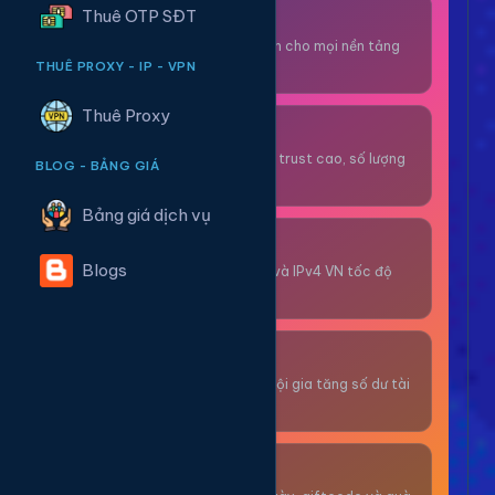
Thuê OTP SĐT
Thuê OTP SĐT
Nhận code xác minh cho mọi nền tảng
tức thì.
THUÊ PROXY - IP - VPN
Thuê Proxy
OTP/Mua Gmail
Tài khoản gmail cổ, trust cao, số lượng
BLOG - BẢNG GIÁ
lớn.
Bảng giá dịch vụ
Thuê Proxy
Blogs
Proxy dân cư xoay và IPv4 VN tốc độ
cao.
Giải Trí
Thư giãn và có cơ hội gia tăng số dư tài
khoản.
Sự Kiện & Quà