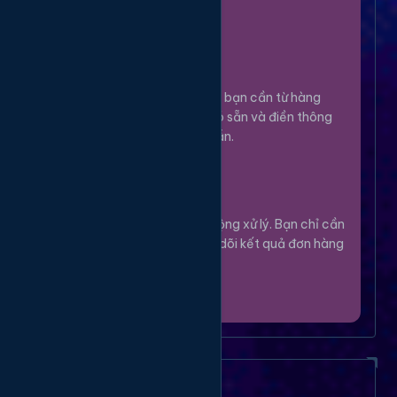
100%.
Chọn Dịch Vụ
3
Lựa chọn dịch vụ bạn cần từ hàng
ngàn tùy chọn có sẵn và điền thông
tin theo hướng dẫn.
Theo Dõi
4
Hệ thống sẽ tự động xử lý. Bạn chỉ cần
thư giãn và theo dõi kết quả đơn hàng
của mình.
Câu Hỏi Thường Gặp