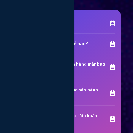
[Tên Dịch Vụ] là gì?
Chất lượng dịch vụ như thế nào?
Thời gian hoàn thành đơn hàng mất bao
lâu?
Các dịch vụ đã mua có được bảo hành
không?
Trợ Lý Hỗ Trợ
Luôn sẵn sàng giải đáp thắc mắc
Sử dụng dịch vụ có bị khóa tài khoản
không?