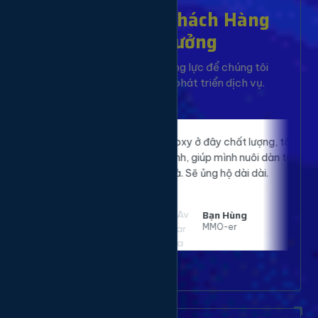
Hơn 10,000+ Khách Hàng
Đã Tin Tưởng
Sự hài lòng của bạn là động lực để chúng tôi
không ngừng cải tiến và phát triển dịch vụ.
p website của
Proxy ở đây chất lượng, tốc độ nhanh, ổn
 rõ rệt. Đã sử
định, giúp mình nuôi dàn tài khoản mượt
t hài lòng.
mà. Sẽ ủng hộ dài dài.
Bạn Hùng
MMO-er