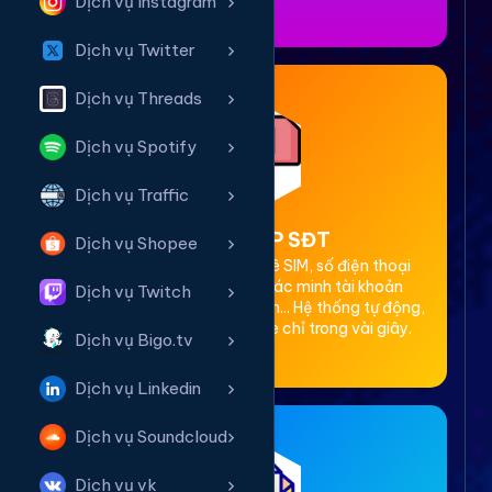
Dịch vụ Instagram
Dịch vụ Twitter
Dịch vụ Threads
Dịch vụ Spotify
Dịch vụ Traffic
2. Thuê OTP SĐT
Dịch vụ Shopee
Cung cấp dịch vụ cho thuê SIM, số điện thoại
(SĐT) để nhận mã OTP xác minh tài khoản
Dịch vụ Twitch
Facebook, Google, Telegram... Hệ thống tự động,
bảo mật, giá rẻ, nhận code chỉ trong vài giây.
Dịch vụ Bigo.tv
Dịch vụ Linkedin
Dịch vụ Soundcloud
Dịch vụ vk