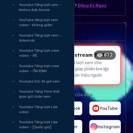
Youtube Tăng lượt xem -
Bạn chưa có tài khoản ? ?
Đăng Ký Ngay
Native Ads Social
🔥
😂
YouTube tăng lượt xem
video- Không giảm
🔥
Dịch vụ tăng mắt Livetream
Youtube Tăng lượt xem -
Adwords
😂
Youtube Tăng lượt view
Tăng Mắt Livestream TikTok
❤️
632
video - RẺ
🔥
Thu hút hàng ngàn lượt xem cho
🔥
👍
Youtube Tăng lượt view
livestream TikTok, giúp phiên live lên
video - ỔN ĐỊNH
xu hướng và tiếp cận triệu người.
Youtube Gói 4k giờ xem
Youtube Tăng Time thời
CHỌN NỀN TẢNG CỦA BẠN
gian giữ chân xem
TikTok
Youtube Tăng lượt Like
Facebook
YouTube
video
Youtube Tăng lượt Like
Telegram
Twitter
Instagram
video - [Quốc gia]