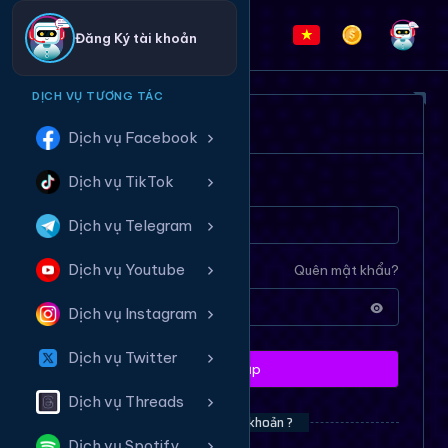
Đăng Ký tài khoản
DỊCH VỤ TƯƠNG TÁC
ĐĂNG NHẬP HỆ THỐNG
Dịch vụ Facebook
Dịch vụ TikTok
Tên tài khoản
Dịch vụ Telegram
Dịch vụ Youtube
Mật khẩu
Quên mật khẩu?
Dịch vụ Instagram
Dịch vụ Twitter
Đăng nhập
Dịch vụ Threads
Bạn chưa có tài khoản ?
Dịch vụ Spotify