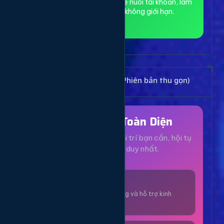
toàn và ẩn danh, phù hợp để nuôi tài khoản, làm
MMO và truy cập web không giới hạn.
Bảng Dịch Vụ Mạng Xã Hội (Phiên bản thu gọn)
Hệ Sinh Thái Toàn Diện
Mọi dịch vụ, tiện ích và giải trí bạn cần, hội tụ
tại một nền tảng duy nhất.
1000+ Dịch Vụ
Công cụ tăng trưởng và hỗ trợ kinh
doanh online.