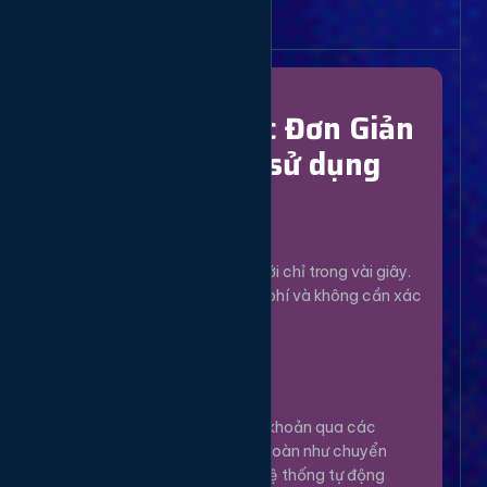
Bắt Đầu Dễ Dàng
Chỉ Với 4 Bước Đơn Giản
để bắt đầu sử dụng
Đăng Ký
1
Tạo tài khoản mới chỉ trong vài giây.
Hoàn toàn miễn phí và không cần xác
minh phức tạp.
Nạp Tiền
2
Nạp tiền vào tài khoản qua các
phương thức an toàn như chuyển
khoản, Momo... Hệ thống tự động