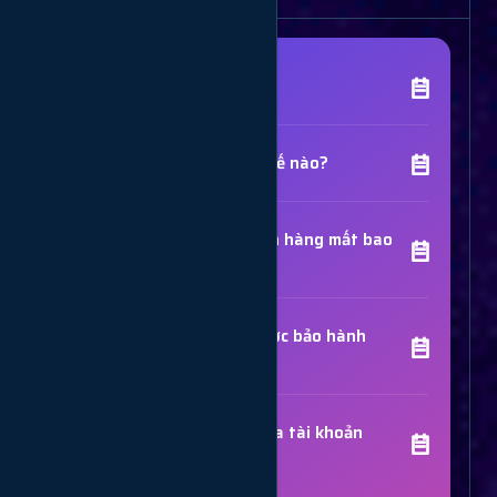
[Tên Dịch Vụ] là gì?
Chất lượng dịch vụ như thế nào?
Thời gian hoàn thành đơn hàng mất bao
lâu?
Các dịch vụ đã mua có được bảo hành
không?
Trợ Lý Hỗ Trợ
Luôn sẵn sàng giải đáp thắc mắc
Sử dụng dịch vụ có bị khóa tài khoản
không?