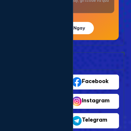
Nhận thưởng mỗi ngày, giftcode và quà
giá trị.
Trải Nghiệm Ngay
Bảng Dịch Vụ Mạng Xã Hội
TikTok
Facebook
Youtube
Instagram
Shopee
Telegram