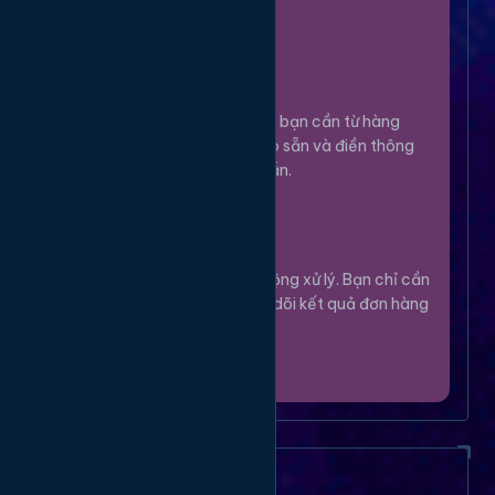
100%.
Chọn Dịch Vụ
3
Lựa chọn dịch vụ bạn cần từ hàng
ngàn tùy chọn có sẵn và điền thông
tin theo hướng dẫn.
Theo Dõi
4
Hệ thống sẽ tự động xử lý. Bạn chỉ cần
thư giãn và theo dõi kết quả đơn hàng
của mình.
Câu Hỏi Thường Gặp