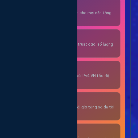
Thuê OTP SĐT
Nhận code xác minh cho mọi nền tảng
tức thì.
OTP/Mua Gmail
Tài khoản gmail cổ, trust cao, số lượng
lớn.
Thuê Proxy
Proxy dân cư xoay và IPv4 VN tốc độ
cao.
Giải Trí
Thư giãn và có cơ hội gia tăng số dư tài
khoản.
Sự Kiện & Quà