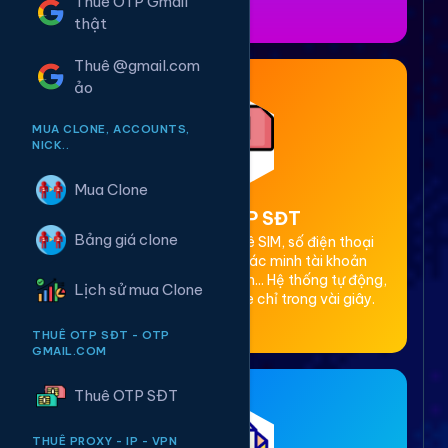
Thuê OTP Gmail
thật
Thuê @gmail.com
ảo
MUA CLONE, ACCOUNTS,
NICK..
Mua Clone
2. Thuê OTP SĐT
Bảng giá clone
Cung cấp dịch vụ cho thuê SIM, số điện thoại
(SĐT) để nhận mã OTP xác minh tài khoản
Facebook, Google, Telegram... Hệ thống tự động,
Lịch sử mua Clone
bảo mật, giá rẻ, nhận code chỉ trong vài giây.
THUÊ OTP SĐT - OTP
GMAIL.COM
Thuê OTP SĐT
THUÊ PROXY - IP - VPN