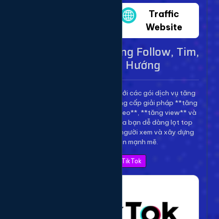
Twitter
Traffic
Website
Dịch Vụ TikTok - Tăng Follow, Tim,
View Lên Xu Hướng
Bùng nổ kênh TikTok của bạn với các gói dịch vụ tăng
trưởng toàn diện. Chúng tôi cung cấp giải pháp **tăng
follow TikTok**, **tăng tim video**, **tăng view** và
**bình luận** để giúp video của bạn dễ dàng lọt top
thịnh hành, thu hút hàng triệu người xem và xây dựng
thương hiệu cá nhân mạnh mẽ.
Xem Bảng Giá TikTok