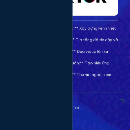
🚀 **Tăng Follow/Theo dõi:** Xây dựng kênh triệu
follow uy tín.
❤️ **Tăng Tim/Like Video:** Gia tăng độ tin cậy và
viral cho video.
👀 **Tăng View/Lượt xem:** Đưa video lên xu
hướng nhanh chóng.
💬 **Tăng Comment/Bình luận:** Tạo hiệu ứng
thảo luận sôi nổi.
👁️ **Tăng Mắt Livestream:** Thu hút người xem
cho phiên live của bạn.
Khách Hàng Nói Gì Về Chúng Tôi