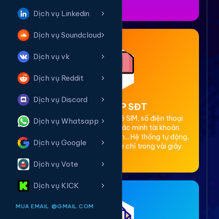
Dịch vụ Linkedin
Dịch vụ Soundcloud
Dịch vụ vk
Dịch vụ Reddit
Dịch vụ Discord
2. Thuê OTP SĐT
Cung cấp dịch vụ cho thuê SIM, số điện thoại
Dịch vụ Whatsapp
(SĐT) để nhận mã OTP xác minh tài khoản
Facebook, Google, Telegram... Hệ thống tự động,
Dịch vụ Google
bảo mật, giá rẻ, nhận code chỉ trong vài giây.
Dịch vụ Vote
Dịch vụ KICK
MUA EMAIL @GMAIL.COM