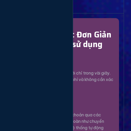
Bắt Đầu Dễ Dàng
Chỉ Với 4 Bước Đơn Giản
để bắt đầu sử dụng
Đăng Ký
1
Tạo tài khoản mới chỉ trong vài giây.
Hoàn toàn miễn phí và không cần xác
minh phức tạp.
Nạp Tiền
2
Nạp tiền vào tài khoản qua các
phương thức an toàn như chuyển
khoản, Momo... Hệ thống tự động