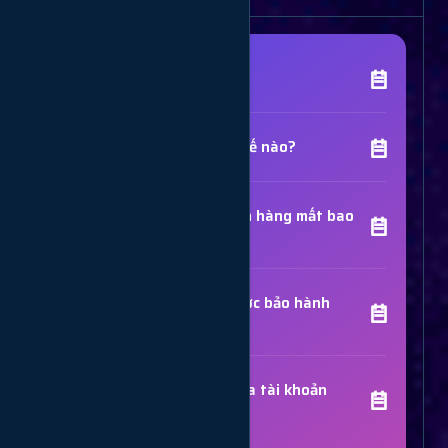
[Tên Dịch Vụ] là gì?
Chất lượng dịch vụ như thế nào?
Thời gian hoàn thành đơn hàng mất bao
lâu?
Các dịch vụ đã mua có được bảo hành
không?
Trợ Lý Hỗ Trợ
Luôn sẵn sàng giải đáp thắc mắc
Sử dụng dịch vụ có bị khóa tài khoản
không?