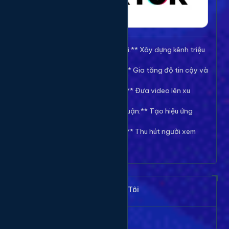
🚀 **Tăng Follow/Theo dõi:** Xây dựng kênh triệu
follow uy tín.
❤️ **Tăng Tim/Like Video:** Gia tăng độ tin cậy và
viral cho video.
👀 **Tăng View/Lượt xem:** Đưa video lên xu
hướng nhanh chóng.
💬 **Tăng Comment/Bình luận:** Tạo hiệu ứng
thảo luận sôi nổi.
👁️ **Tăng Mắt Livestream:** Thu hút người xem
cho phiên live của bạn.
Khách Hàng Nói Gì Về Chúng Tôi