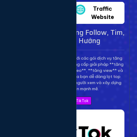
Twitter
Traffic
Website
Dịch Vụ TikTok - Tăng Follow, Tim,
View Lên Xu Hướng
Bùng nổ kênh TikTok của bạn với các gói dịch vụ tăng
trưởng toàn diện. Chúng tôi cung cấp giải pháp **tăng
follow TikTok**, **tăng tim video**, **tăng view** và
**bình luận** để giúp video của bạn dễ dàng lọt top
thịnh hành, thu hút hàng triệu người xem và xây dựng
thương hiệu cá nhân mạnh mẽ.
Xem Bảng Giá TikTok