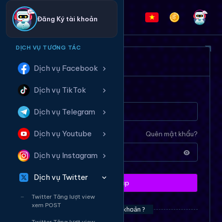
Đăng Ký tài khoản
DỊCH VỤ TƯƠNG TÁC
ĐĂNG NHẬP HỆ THỐNG
Dịch vụ Facebook
Dịch vụ TikTok
Tên tài khoản
Dịch vụ Telegram
Dịch vụ Youtube
Mật khẩu
Quên mật khẩu?
Dịch vụ Instagram
Dịch vụ Twitter
Đăng nhập
Twitter Tăng lượt view
xem POST
Bạn chưa có tài khoản ?