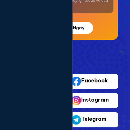
Nhận thưởng mỗi ngày, giftcode và quà
giá trị.
Trải Nghiệm Ngay
Bảng Dịch Vụ Mạng Xã Hội
TikTok
Facebook
Youtube
Instagram
Shopee
Telegram