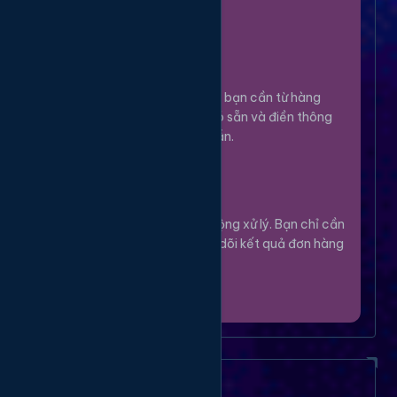
100%.
Chọn Dịch Vụ
3
Lựa chọn dịch vụ bạn cần từ hàng
ngàn tùy chọn có sẵn và điền thông
tin theo hướng dẫn.
Theo Dõi
4
Hệ thống sẽ tự động xử lý. Bạn chỉ cần
thư giãn và theo dõi kết quả đơn hàng
của mình.
Câu Hỏi Thường Gặp