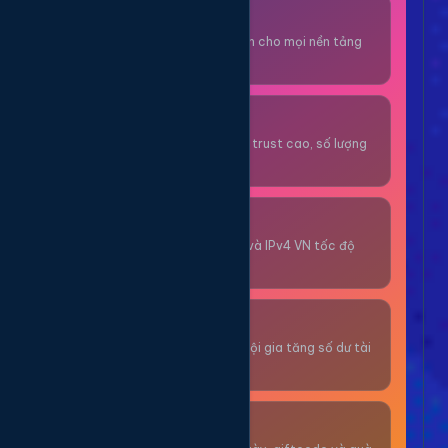
Thuê OTP SĐT
Nhận code xác minh cho mọi nền tảng
tức thì.
OTP/Mua Gmail
Tài khoản gmail cổ, trust cao, số lượng
lớn.
Thuê Proxy
Proxy dân cư xoay và IPv4 VN tốc độ
cao.
Giải Trí
Thư giãn và có cơ hội gia tăng số dư tài
khoản.
Sự Kiện & Quà