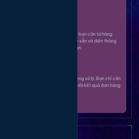
100%.
Chọn Dịch Vụ
3
Lựa chọn dịch vụ bạn cần từ hàng
ngàn tùy chọn có sẵn và điền thông
tin theo hướng dẫn.
Theo Dõi
4
Hệ thống sẽ tự động xử lý. Bạn chỉ cần
thư giãn và theo dõi kết quả đơn hàng
của mình.
Câu Hỏi Thường Gặp