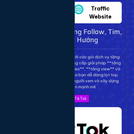
Twitter
Traffic
Website
Dịch Vụ TikTok - Tăng Follow, Tim,
View Lên Xu Hướng
Bùng nổ kênh TikTok của bạn với các gói dịch vụ tăng
trưởng toàn diện. Chúng tôi cung cấp giải pháp **tăng
follow TikTok**, **tăng tim video**, **tăng view** và
**bình luận** để giúp video của bạn dễ dàng lọt top
thịnh hành, thu hút hàng triệu người xem và xây dựng
thương hiệu cá nhân mạnh mẽ.
Xem Bảng Giá TikTok