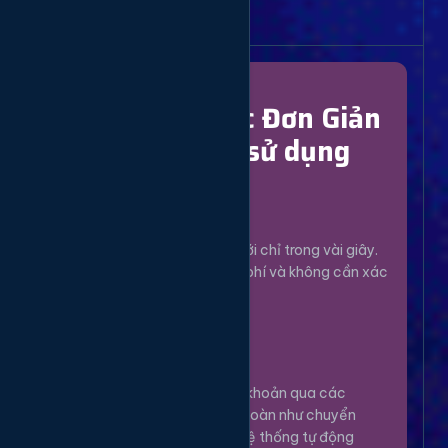
Bắt Đầu Dễ Dàng
Chỉ Với 4 Bước Đơn Giản
để bắt đầu sử dụng
Đăng Ký
1
Tạo tài khoản mới chỉ trong vài giây.
Hoàn toàn miễn phí và không cần xác
minh phức tạp.
Nạp Tiền
2
Nạp tiền vào tài khoản qua các
phương thức an toàn như chuyển
khoản, Momo... Hệ thống tự động