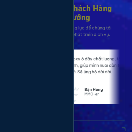
Hơn 10,000+ Khách Hàng
Đã Tin Tưởng
Sự hài lòng của bạn là động lực để chúng tôi
không ngừng cải tiến và phát triển dịch vụ.
p website của
Proxy ở đây chất lượng, tốc độ nhanh, ổn
 rõ rệt. Đã sử
định, giúp mình nuôi dàn tài khoản mượt
ất hài lòng.
mà. Sẽ ủng hộ dài dài.
Bạn Hùng
MMO-er