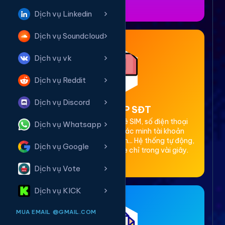
Dịch vụ Linkedin
Dịch vụ Soundcloud
Dịch vụ vk
Dịch vụ Reddit
Dịch vụ Discord
2. Thuê OTP SĐT
Cung cấp dịch vụ cho thuê SIM, số điện thoại
Dịch vụ Whatsapp
(SĐT) để nhận mã OTP xác minh tài khoản
Facebook, Google, Telegram... Hệ thống tự động,
Dịch vụ Google
bảo mật, giá rẻ, nhận code chỉ trong vài giây.
Dịch vụ Vote
Dịch vụ KICK
MUA EMAIL @GMAIL.COM