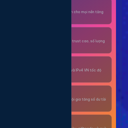
Thuê OTP SĐT
Nhận code xác minh cho mọi nền tảng
tức thì.
OTP/Mua Gmail
Tài khoản gmail cổ, trust cao, số lượng
lớn.
Thuê Proxy
Proxy dân cư xoay và IPv4 VN tốc độ
cao.
Giải Trí
Thư giãn và có cơ hội gia tăng số dư tài
khoản.
Sự Kiện & Quà