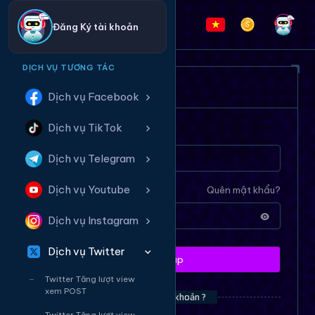
Đăng Ký tài khoản
DỊCH VỤ TƯƠNG TÁC
ĐĂNG NHẬP HỆ THỐNG
Dịch vụ Facebook
Dịch vụ TikTok
Tên tài khoản
Dịch vụ Telegram
Dịch vụ Youtube
Mật khẩu
Quên mật khẩu?
Dịch vụ Instagram
Dịch vụ Twitter
Đăng nhập
Twitter Tăng lượt view
xem POST
Bạn chưa có tài khoản ?