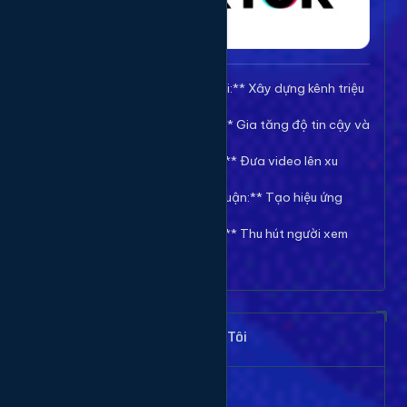
🚀 **Tăng Follow/Theo dõi:** Xây dựng kênh triệu
follow uy tín.
❤️ **Tăng Tim/Like Video:** Gia tăng độ tin cậy và
viral cho video.
👀 **Tăng View/Lượt xem:** Đưa video lên xu
hướng nhanh chóng.
💬 **Tăng Comment/Bình luận:** Tạo hiệu ứng
thảo luận sôi nổi.
👁️ **Tăng Mắt Livestream:** Thu hút người xem
cho phiên live của bạn.
Khách Hàng Nói Gì Về Chúng Tôi