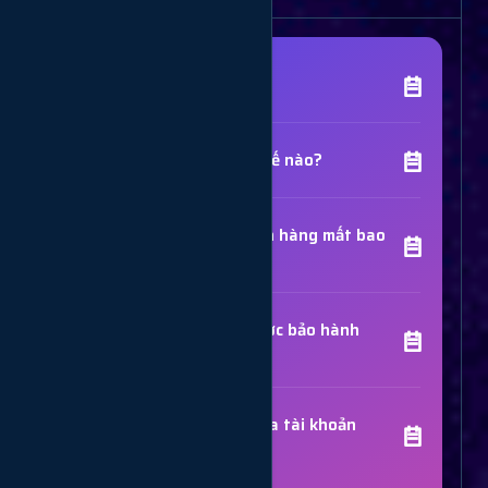
[Tên Dịch Vụ] là gì?
Chất lượng dịch vụ như thế nào?
Thời gian hoàn thành đơn hàng mất bao
lâu?
Các dịch vụ đã mua có được bảo hành
không?
Trợ Lý Hỗ Trợ
Luôn sẵn sàng giải đáp thắc mắc
Sử dụng dịch vụ có bị khóa tài khoản
không?