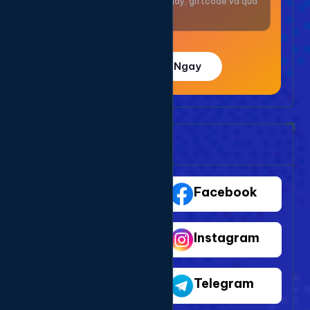
Nhận thưởng mỗi ngày, giftcode và quà
giá trị.
Trải Nghiệm Ngay
Bảng Dịch Vụ Mạng Xã Hội
TikTok
Facebook
Youtube
Instagram
Shopee
Telegram