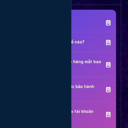
[Tên Dịch Vụ] là gì?
Chất lượng dịch vụ như thế nào?
Thời gian hoàn thành đơn hàng mất bao
lâu?
Các dịch vụ đã mua có được bảo hành
không?
Trợ Lý Hỗ Trợ
Luôn sẵn sàng giải đáp thắc mắc
Sử dụng dịch vụ có bị khóa tài khoản
không?