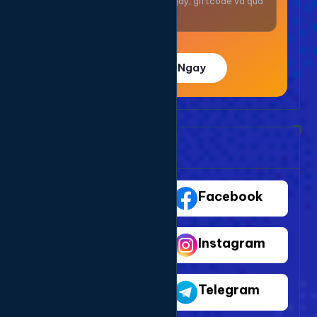
Nhận thưởng mỗi ngày, giftcode và quà
giá trị.
Trải Nghiệm Ngay
Bảng Dịch Vụ Mạng Xã Hội
TikTok
Facebook
Youtube
Instagram
Shopee
Telegram