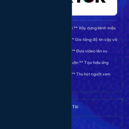
🚀 **Tăng Follow/Theo dõi:** Xây dựng kênh triệu
follow uy tín.
❤️ **Tăng Tim/Like Video:** Gia tăng độ tin cậy và
viral cho video.
👀 **Tăng View/Lượt xem:** Đưa video lên xu
hướng nhanh chóng.
💬 **Tăng Comment/Bình luận:** Tạo hiệu ứng
thảo luận sôi nổi.
👁️ **Tăng Mắt Livestream:** Thu hút người xem
cho phiên live của bạn.
Khách Hàng Nói Gì Về Chúng Tôi