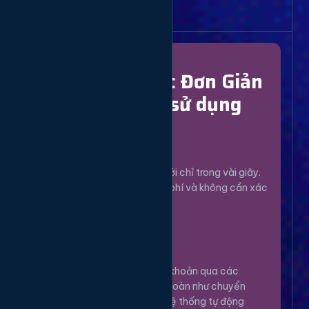
Bắt Đầu Dễ Dàng
Chỉ Với 4 Bước Đơn Giản
để bắt đầu sử dụng
Đăng Ký
1
Tạo tài khoản mới chỉ trong vài giây.
Hoàn toàn miễn phí và không cần xác
minh phức tạp.
Nạp Tiền
2
Nạp tiền vào tài khoản qua các
phương thức an toàn như chuyển
khoản, Momo... Hệ thống tự động