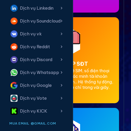
Dịch vụ Linkedin
Dịch vụ Soundcloud
Dịch vụ vk
Dịch vụ Reddit
Dịch vụ Discord
2. Thuê OTP SĐT
Cung cấp dịch vụ cho thuê SIM, số điện thoại
Dịch vụ Whatsapp
(SĐT) để nhận mã OTP xác minh tài khoản
Facebook, Google, Telegram... Hệ thống tự động,
Dịch vụ Google
bảo mật, giá rẻ, nhận code chỉ trong vài giây.
Dịch vụ Vote
Dịch vụ KICK
MUA EMAIL @GMAIL.COM