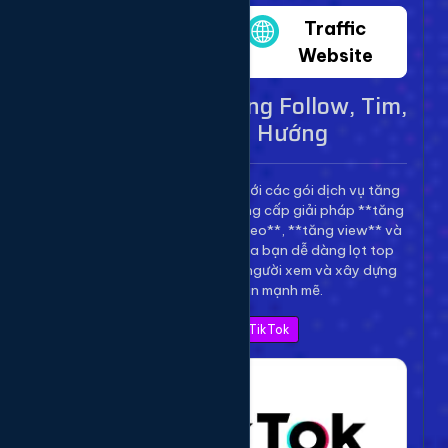
Twitter
Traffic
Website
Dịch Vụ TikTok - Tăng Follow, Tim,
View Lên Xu Hướng
Bùng nổ kênh TikTok của bạn với các gói dịch vụ tăng
trưởng toàn diện. Chúng tôi cung cấp giải pháp **tăng
follow TikTok**, **tăng tim video**, **tăng view** và
**bình luận** để giúp video của bạn dễ dàng lọt top
thịnh hành, thu hút hàng triệu người xem và xây dựng
thương hiệu cá nhân mạnh mẽ.
Xem Bảng Giá TikTok