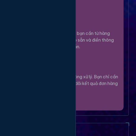
100%.
Chọn Dịch Vụ
3
Lựa chọn dịch vụ bạn cần từ hàng
ngàn tùy chọn có sẵn và điền thông
tin theo hướng dẫn.
Theo Dõi
4
Hệ thống sẽ tự động xử lý. Bạn chỉ cần
thư giãn và theo dõi kết quả đơn hàng
của mình.
Câu Hỏi Thường Gặp