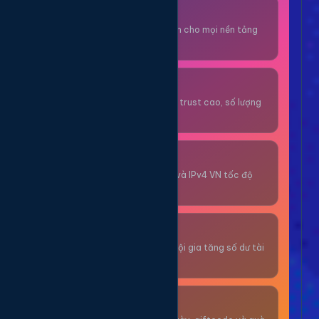
Thuê OTP SĐT
Nhận code xác minh cho mọi nền tảng
tức thì.
OTP/Mua Gmail
Tài khoản gmail cổ, trust cao, số lượng
lớn.
Thuê Proxy
Proxy dân cư xoay và IPv4 VN tốc độ
cao.
Giải Trí
Thư giãn và có cơ hội gia tăng số dư tài
khoản.
Sự Kiện & Quà