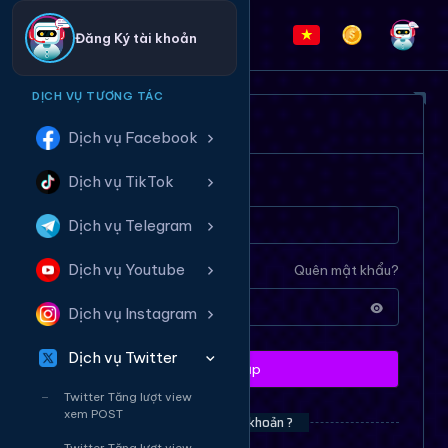
Đăng Ký tài khoản
DỊCH VỤ TƯƠNG TÁC
ĐĂNG NHẬP HỆ THỐNG
Dịch vụ Facebook
Dịch vụ TikTok
Tên tài khoản
Dịch vụ Telegram
Dịch vụ Youtube
Mật khẩu
Quên mật khẩu?
Dịch vụ Instagram
Dịch vụ Twitter
Đăng nhập
Twitter Tăng lượt view
xem POST
Bạn chưa có tài khoản ?