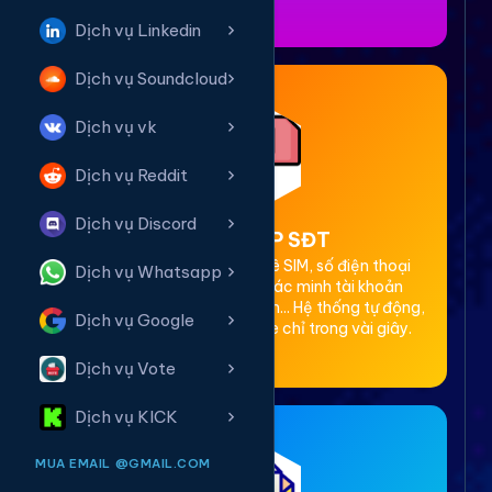
Dịch vụ Linkedin
Dịch vụ Soundcloud
Dịch vụ vk
Dịch vụ Reddit
Dịch vụ Discord
2. Thuê OTP SĐT
Cung cấp dịch vụ cho thuê SIM, số điện thoại
Dịch vụ Whatsapp
(SĐT) để nhận mã OTP xác minh tài khoản
Facebook, Google, Telegram... Hệ thống tự động,
Dịch vụ Google
bảo mật, giá rẻ, nhận code chỉ trong vài giây.
Dịch vụ Vote
Dịch vụ KICK
MUA EMAIL @GMAIL.COM