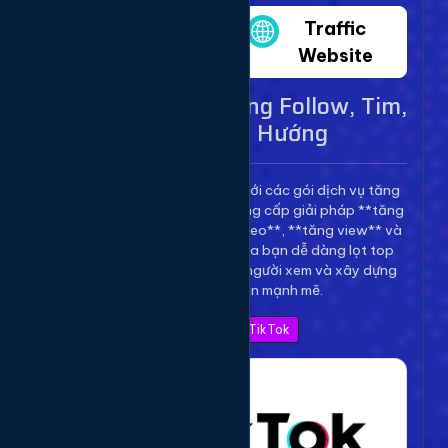
Twitter
Traffic
Website
Dịch Vụ TikTok - Tăng Follow, Tim,
View Lên Xu Hướng
Bùng nổ kênh TikTok của bạn với các gói dịch vụ tăng
trưởng toàn diện. Chúng tôi cung cấp giải pháp **tăng
follow TikTok**, **tăng tim video**, **tăng view** và
**bình luận** để giúp video của bạn dễ dàng lọt top
thịnh hành, thu hút hàng triệu người xem và xây dựng
thương hiệu cá nhân mạnh mẽ.
Xem Bảng Giá TikTok