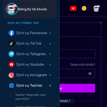
Đăng Ký tài khoản
DỊCH VỤ TƯƠNG TÁC
ĐĂNG NHẬP HỆ THỐNG
Dịch vụ Facebook
Dịch vụ TikTok
Tên tài khoản
Dịch vụ Telegram
Dịch vụ Youtube
Mật khẩu
Quên mật khẩu?
Dịch vụ Instagram
Dịch vụ Twitter
Đăng nhập
Twitter Tăng lượt view
xem POST
Bạn chưa có tài khoản ?