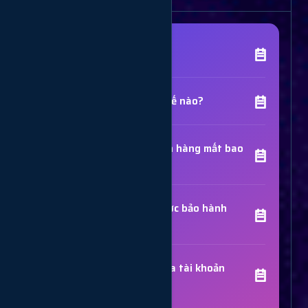
[Tên Dịch Vụ] là gì?
Chất lượng dịch vụ như thế nào?
Thời gian hoàn thành đơn hàng mất bao
lâu?
Các dịch vụ đã mua có được bảo hành
không?
Trợ Lý Hỗ Trợ
Luôn sẵn sàng giải đáp thắc mắc
Sử dụng dịch vụ có bị khóa tài khoản
không?