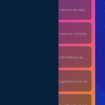
Thuê OTP SĐT
Nhận code xác minh cho mọi nền tảng
tức thì.
OTP/Mua Gmail
Tài khoản gmail cổ, trust cao, số lượng
lớn.
Thuê Proxy
Proxy dân cư xoay và IPv4 VN tốc độ
cao.
Giải Trí
Thư giãn và có cơ hội gia tăng số dư tài
khoản.
Sự Kiện & Quà