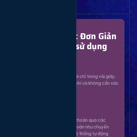
Bắt Đầu Dễ Dàng
Chỉ Với 4 Bước Đơn Giản
để bắt đầu sử dụng
Đăng Ký
1
Tạo tài khoản mới chỉ trong vài giây.
Hoàn toàn miễn phí và không cần xác
minh phức tạp.
Nạp Tiền
2
Nạp tiền vào tài khoản qua các
phương thức an toàn như chuyển
khoản, Momo... Hệ thống tự động