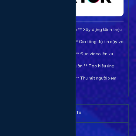
🚀 **Tăng Follow/Theo dõi:** Xây dựng kênh triệu
follow uy tín.
❤️ **Tăng Tim/Like Video:** Gia tăng độ tin cậy và
viral cho video.
👀 **Tăng View/Lượt xem:** Đưa video lên xu
hướng nhanh chóng.
💬 **Tăng Comment/Bình luận:** Tạo hiệu ứng
thảo luận sôi nổi.
👁️ **Tăng Mắt Livestream:** Thu hút người xem
cho phiên live của bạn.
Khách Hàng Nói Gì Về Chúng Tôi