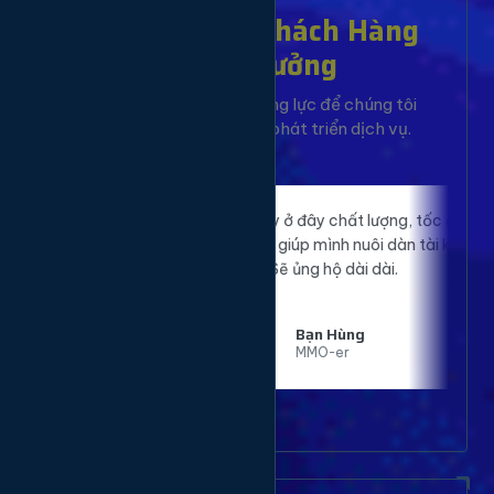
Hơn 10,000+ Khách Hàng
Đã Tin Tưởng
Sự hài lòng của bạn là động lực để chúng tôi
không ngừng cải tiến và phát triển dịch vụ.
ebsite của
Proxy ở đây chất lượng, tốc độ nhanh, ổn
 rệt. Đã sử
định, giúp mình nuôi dàn tài khoản mượt
hài lòng.
mà. Sẽ ủng hộ dài dài.
Bạn Hùng
MMO-er