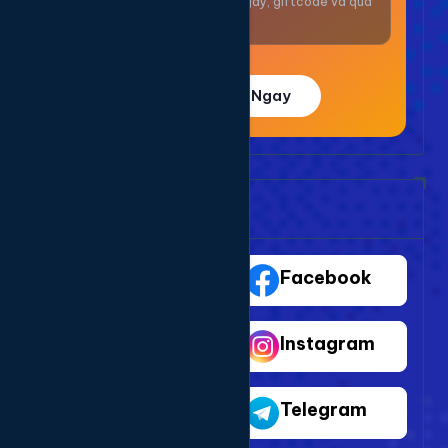
Nhận thưởng mỗi ngày, giftcode và quà
giá trị.
Trải Nghiệm Ngay
Bảng Dịch Vụ Mạng Xã Hội
TikTok
Facebook
Youtube
Instagram
Shopee
Telegram