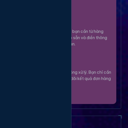
100%.
Chọn Dịch Vụ
3
Lựa chọn dịch vụ bạn cần từ hàng
ngàn tùy chọn có sẵn và điền thông
tin theo hướng dẫn.
Theo Dõi
4
Hệ thống sẽ tự động xử lý. Bạn chỉ cần
thư giãn và theo dõi kết quả đơn hàng
của mình.
Câu Hỏi Thường Gặp