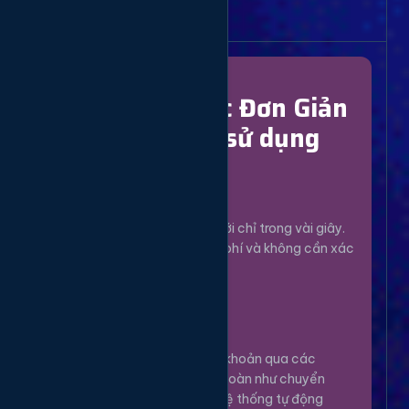
Bắt Đầu Dễ Dàng
Chỉ Với 4 Bước Đơn Giản
để bắt đầu sử dụng
Đăng Ký
1
Tạo tài khoản mới chỉ trong vài giây.
Hoàn toàn miễn phí và không cần xác
minh phức tạp.
Nạp Tiền
2
Nạp tiền vào tài khoản qua các
phương thức an toàn như chuyển
khoản, Momo... Hệ thống tự động