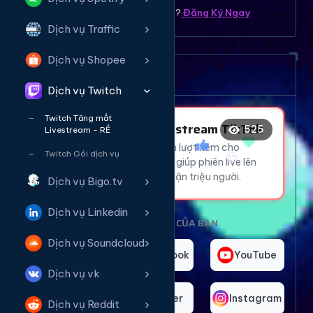
Bạn chưa có tài khoản ? ?
Đăng Ký Ngay
Dịch vụ Traffic
👍
😂
😍
Dịch vụ Shopee
Dịch vụ tăng mắt Livetream
👍
Dịch vụ Twitch
😍
Twitch Tăng mắt
Tăng Mắt Livestream TikTok
525
😍
Livestream - RẺ
Thu hút hàng ngàn lượt xem cho
🔥
Twitch Gói dịch vụ
livestream TikTok, giúp phiên live lên
🔥
xu hướng và tiếp cận triệu người.
Dịch vụ Bigo.tv
Dịch vụ Linkedin
CHỌN NỀN TẢNG CỦA BẠN
Dịch vụ Soundcloud
TikTok
Facebook
YouTube
Dịch vụ vk
Telegram
Twitter
Instagram
Dịch vụ Reddit