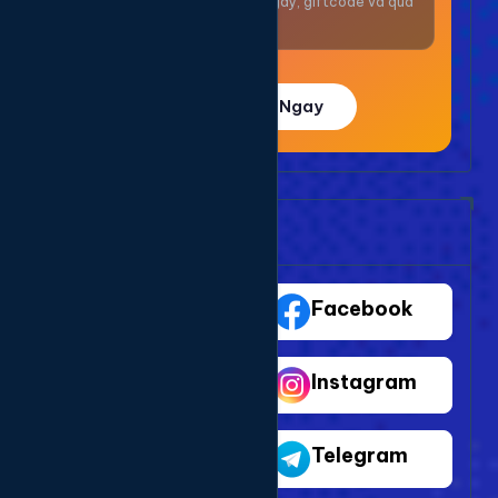
Nhận thưởng mỗi ngày, giftcode và quà
giá trị.
Trải Nghiệm Ngay
Bảng Dịch Vụ Mạng Xã Hội
TikTok
Facebook
Youtube
Instagram
Shopee
Telegram