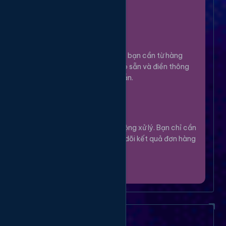
100%.
Chọn Dịch Vụ
3
Lựa chọn dịch vụ bạn cần từ hàng
ngàn tùy chọn có sẵn và điền thông
tin theo hướng dẫn.
Theo Dõi
4
Hệ thống sẽ tự động xử lý. Bạn chỉ cần
thư giãn và theo dõi kết quả đơn hàng
của mình.
Câu Hỏi Thường Gặp