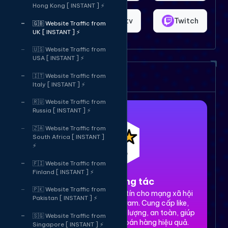
Hong Kong [ INSTANT ] ⚡
Shopee
Bigo.tv
Twitch
🇬🇧 Website Traffic from
UK [ INSTANT ] ⚡
🇺🇸 Website Traffic from
USA [ INSTANT ] ⚡
Dịch vụ của chúng tôi
🇮🇹 Website Traffic from
Italy [ INSTANT ] ⚡
🇷🇺 Website Traffic from
Russia [ INSTANT ] ⚡
🇿🇦 Website Traffic from
South Africa [ INSTANT ]
⚡
🇫🇮 Website Traffic from
Finland [ INSTANT ] ⚡
1. Tăng tương tác
🇵🇰 Website Traffic from
Dịch vụ tăng tương tác uy tín cho mạng xã hội
Pakistan [ INSTANT ] ⚡
Facebook, TikTok, Instagram. Cung cấp like,
share, comment, view chất lượng, an toàn, giúp
🇸🇬 Website Traffic from
xây dựng thương hiệu và bán hàng hiệu quả.
Singapore [ INSTANT ] ⚡