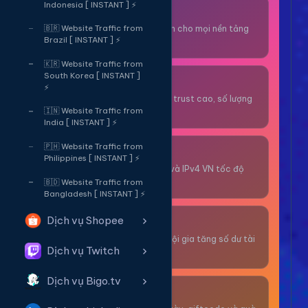
Indonesia [ INSTANT ] ⚡
Thuê OTP SĐT
Nhận code xác minh cho mọi nền tảng
🇧🇷 Website Traffic from
Brazil [ INSTANT ] ⚡
tức thì.
🇰🇷 Website Traffic from
South Korea [ INSTANT ]
OTP/Mua Gmail
⚡
Tài khoản gmail cổ, trust cao, số lượng
lớn.
🇮🇳 Website Traffic from
India [ INSTANT ] ⚡
🇵🇭 Website Traffic from
Thuê Proxy
Philippines [ INSTANT ] ⚡
Proxy dân cư xoay và IPv4 VN tốc độ
cao.
🇧🇩 Website Traffic from
Bangladesh [ INSTANT ] ⚡
Dịch vụ Shopee
Giải Trí
Thư giãn và có cơ hội gia tăng số dư tài
Dịch vụ Twitch
khoản.
Dịch vụ Bigo.tv
Sự Kiện & Quà