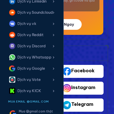
Nhận thưởng mỗi ngày, giftcode và quà
Dịch vụ Linkedin
giá trị.
Dịch vụ Soundcloud
Dịch vụ vk
Trải Nghiệm Ngay
Dịch vụ Reddit
Dịch vụ Discord
Bảng Dịch Vụ Mạng Xã Hội
Dịch vụ Whatsapp
Dịch vụ Google
TikTok
Facebook
Dịch vụ Vote
Youtube
Instagram
Dịch vụ KICK
MUA EMAIL @GMAIL.COM
Shopee
Telegram
Mua @gmail.com thật