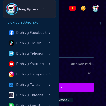
Đăng Ký tài khoản
DỊCH VỤ TƯƠNG TÁC
ĐĂNG NHẬP HỆ THỐNG
Dịch vụ Facebook
Dịch vụ TikTok
Tên tài khoản
Dịch vụ Telegram
Dịch vụ Youtube
Mật khẩu
Quên mật khẩu?
Dịch vụ Instagram
Dịch vụ Twitter
Đăng nhập
Dịch vụ Threads
Bạn chưa có tài khoản ?
Dịch vụ Spotify