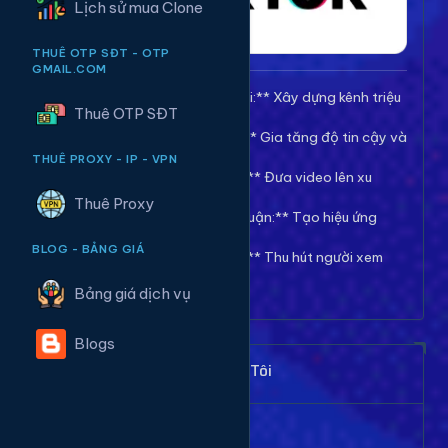
Lịch sử mua Clone
THUÊ OTP SĐT - OTP
GMAIL.COM
🚀 **Tăng Follow/Theo dõi:** Xây dựng kênh triệu
Thuê OTP SĐT
follow uy tín.
❤️ **Tăng Tim/Like Video:** Gia tăng độ tin cậy và
viral cho video.
THUÊ PROXY - IP - VPN
👀 **Tăng View/Lượt xem:** Đưa video lên xu
hướng nhanh chóng.
Thuê Proxy
💬 **Tăng Comment/Bình luận:** Tạo hiệu ứng
thảo luận sôi nổi.
BLOG - BẢNG GIÁ
👁️ **Tăng Mắt Livestream:** Thu hút người xem
cho phiên live của bạn.
Bảng giá dịch vụ
Blogs
Khách Hàng Nói Gì Về Chúng Tôi