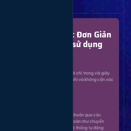
Bắt Đầu Dễ Dàng
Chỉ Với 4 Bước Đơn Giản
để bắt đầu sử dụng
Đăng Ký
1
Tạo tài khoản mới chỉ trong vài giây.
Hoàn toàn miễn phí và không cần xác
minh phức tạp.
Nạp Tiền
2
Nạp tiền vào tài khoản qua các
phương thức an toàn như chuyển
khoản, Momo... Hệ thống tự động