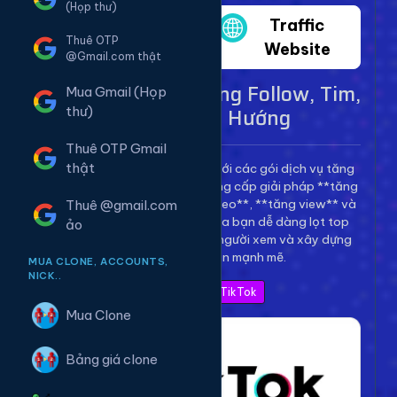
(Họp thư)
Twitter
Traffic
Thuê OTP
Website
@Gmail.com thật
Dịch Vụ TikTok - Tăng Follow, Tim,
Mua Gmail (Họp
View Lên Xu Hướng
thư)
Thuê OTP Gmail
thật
Bùng nổ kênh TikTok của bạn với các gói dịch vụ tăng
trưởng toàn diện. Chúng tôi cung cấp giải pháp **tăng
follow TikTok**, **tăng tim video**, **tăng view** và
Thuê @gmail.com
**bình luận** để giúp video của bạn dễ dàng lọt top
ảo
thịnh hành, thu hút hàng triệu người xem và xây dựng
thương hiệu cá nhân mạnh mẽ.
MUA CLONE, ACCOUNTS,
NICK..
Xem Bảng Giá TikTok
Mua Clone
Bảng giá clone