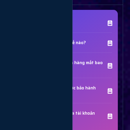
[Tên Dịch Vụ] là gì?
Chất lượng dịch vụ như thế nào?
Thời gian hoàn thành đơn hàng mất bao
lâu?
Các dịch vụ đã mua có được bảo hành
không?
Trợ Lý Hỗ Trợ
Luôn sẵn sàng giải đáp thắc mắc
Sử dụng dịch vụ có bị khóa tài khoản
không?