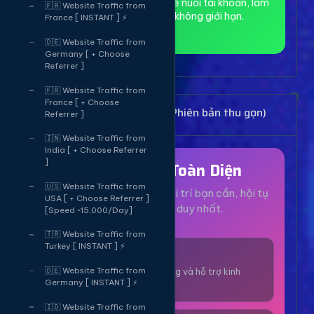
toàn và ẩn danh, phù hợp để nuôi tài khoản, làm
🇫🇷 Website Traffic from
MMO và truy cập web không giới hạn.
France [ INSTANT ] ⚡
🇩🇪 Website Traffic from
Germany [ + Choose
Referrer ]
🇫🇷 Website Traffic from
France [ + Choose
Bảng Dịch Vụ Mạng Xã Hội (Phiên bản thu gọn)
Referrer ]
🇮🇳 Website Traffic from
India [ + Choose Referrer
]
Hệ Sinh Thái Toàn Diện
🇺🇸 Website Traffic from
Mọi dịch vụ, tiện ích và giải trí bạn cần, hội tụ
USA [ + Choose Referrer ]
tại một nền tảng duy nhất.
[Speed ~15,000/Day]
🇹🇷 Website Traffic from
Turkey [ INSTANT ] ⚡
1000+ Dịch Vụ
🇩🇪 Website Traffic from
Công cụ tăng trưởng và hỗ trợ kinh
Germany [ INSTANT ] ⚡
doanh online.
🇮🇩 Website Traffic from