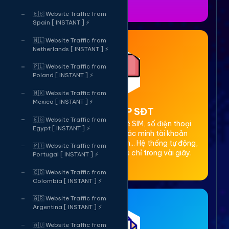
🇪🇸 Website Traffic from
Spain [ INSTANT ] ⚡
🇳🇱 Website Traffic from
Netherlands [ INSTANT ] ⚡
🇵🇱 Website Traffic from
Poland [ INSTANT ] ⚡
🇲🇽 Website Traffic from
Mexico [ INSTANT ] ⚡
2. Thuê OTP SĐT
🇪🇬 Website Traffic from
Cung cấp dịch vụ cho thuê SIM, số điện thoại
Egypt [ INSTANT ] ⚡
(SĐT) để nhận mã OTP xác minh tài khoản
Facebook, Google, Telegram... Hệ thống tự động,
🇵🇹 Website Traffic from
bảo mật, giá rẻ, nhận code chỉ trong vài giây.
Portugal [ INSTANT ] ⚡
🇨🇴 Website Traffic from
Colombia [ INSTANT ] ⚡
🇦🇷 Website Traffic from
Argentina [ INSTANT ] ⚡
🇦🇺 Website Traffic from