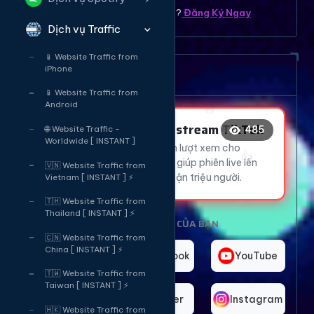
Bạn chưa có tài khoản ? ?
Đăng Ký Ngay
Dịch vụ Traffic
😍
🔥
📱 Website Traffic from
😍
iPhone
Dịch vụ tăng mắt Livetream
🔥
❤️
📱 Website Traffic from
Android
👍
Tăng Mắt Livestream TikTok
485
🌐 Website Traffic -
😍
Worldwide [ INSTANT ]
Thu hút hàng ngàn lượt xem cho
livestream TikTok, giúp phiên live lên
🇻🇳 Website Traffic from
xu hướng và tiếp cận triệu người.
Vietnam [ INSTANT ] ⚡
🇹🇭 Website Traffic from
Thailand [ INSTANT ] ⚡
CHỌN NỀN TẢNG CỦA BẠN
🇨🇳 Website Traffic from
China [ INSTANT ] ⚡
TikTok
Facebook
YouTube
🇹🇼 Website Traffic from
Taiwan [ INSTANT ] ⚡
Telegram
Twitter
Instagram
🇭🇰 Website Traffic from