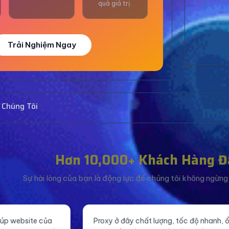
quà giá trị.
Trải Nghiệm Ngay
 Chúng Tôi
Hơn 10,000+ Khách Hàng Đ
Sự hài lòng của bạn là động lực để chúng tôi không ngừng c
xy ở đây chất lượng, tốc độ nhanh, ổn
Tăng like fanpage g