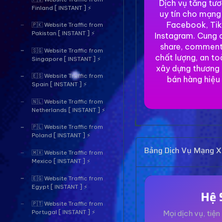
Dịch vụ tăng tư
Finland [ INSTANT ] ⚡
uy tín cho mạng
Facebook, Tik
🇵🇰 Website Traffic from
Pakistan [ INSTANT ] ⚡
Instagram. Cung c
share, comment
🇸🇬 Website Traffic from
chất lượng, an to
Singapore [ INSTANT ] ⚡
xây dựng thương 
🇪🇸 Website Traffic from
bán hàng hiệu
Spain [ INSTANT ] ⚡
🇳🇱 Website Traffic from
Netherlands [ INSTANT ] ⚡
🇵🇱 Website Traffic from
Poland [ INSTANT ] ⚡
Bảng Dịch Vụ Mạng Xã
🇲🇽 Website Traffic from
Mexico [ INSTANT ] ⚡
🇪🇬 Website Traffic from
Egypt [ INSTANT ] ⚡
Hệ 
🇵🇹 Website Traffic from
Mọi dịch vụ, tiện 
Portugal [ INSTANT ] ⚡