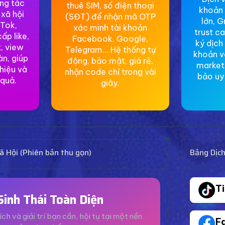
ơng tác
thuê SIM, số điện thoại
khoản 
 xã hội
(SĐT) để nhận mã OTP
lớn, G
Tok,
xác minh tài khoản
trust c
ấp like,
Facebook, Google,
ký dịch
, view
Telegram... Hệ thống tự
khoản v
àn, giúp
động, bảo mật, giá rẻ,
market
hiệu và
nhận code chỉ trong vài
bảo uy 
 quả.
giây.
 Hội (Phiên bản thu gọn)
Bảng Dịc
T
Sinh Thái Toàn Diện
ích và giải trí bạn cần, hội tụ tại một nền
F