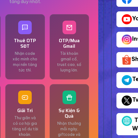
tảng duy nhất.
Y
I
Thuê OTP
OTP/Mua
SĐT
Gmail
Nhận code
Tài khoản
S
xác minh cho
gmail cổ,
mọi nền tảng
trust cao, số
tức thì.
lượng lớn.
T
T
Giải Trí
Sự Kiện &
Quà
Thư giãn và
T
có cơ hội gia
Nhận thưởng
W
tăng số dư tài
mỗi ngày,
khoản.
giftcode và