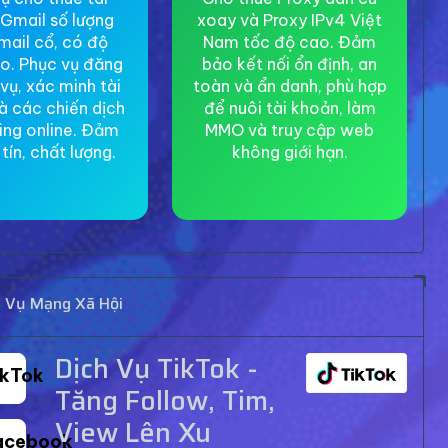
Gmail số lượng
xoay và Proxy IPv4 Việt
mail cổ, có độ
Nam tốc độ cao. Đảm
ao. Phục vụ đăng
bảo kết nối ổn định, an
 vụ, xác minh tài
toàn và ẩn danh, phù hợp
à các chiến dịch
để nuôi tài khoản, làm
ing online. Đảm
MMO và truy cập web
tín, chất lượng.
không giới hạn.
h Vụ Mạng Xã Hội
Dịch Vụ TikTok -
ikTok
Tăng Follow, Tim,
View Lên Xu
acebook