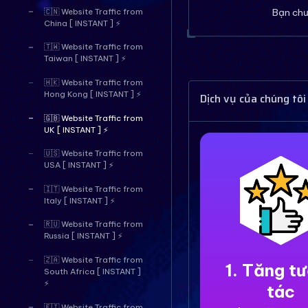
Bạn chư
🇨🇳 Website Traffic from
China [ INSTANT ] ⚡
🇹🇼 Website Traffic from
Taiwan [ INSTANT ] ⚡
🇭🇰 Website Traffic from
Hong Kong [ INSTANT ] ⚡
Dịch vụ của chúng tôi
🇬🇧 Website Traffic from
UK [ INSTANT ] ⚡
🇺🇸 Website Traffic from
USA [ INSTANT ] ⚡
🇮🇹 Website Traffic from
Italy [ INSTANT ] ⚡
🇷🇺 Website Traffic from
Russia [ INSTANT ] ⚡
🇿🇦 Website Traffic from
1. Tăng t
South Africa [ INSTANT ]
⚡
tác
🇫🇮 Website Traffic from