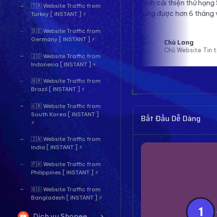
mình cải thiện thứ hạng SEO rõ rệt. Đã sử
địn
🇹🇷 Website Traffic from
dụng được hơn 6 tháng và rất hài lòng.
mà.
Turkey [ INSTANT ] ⚡
🇩🇪 Website Traffic from
Germany [ INSTANT ] ⚡
Chú Long
Chủ Website Tin tức
🇮🇩 Website Traffic from
Indonesia [ INSTANT ] ⚡
🇧🇷 Website Traffic from
Brazil [ INSTANT ] ⚡
🇰🇷 Website Traffic from
South Korea [ INSTANT ]
Bắt Đầu Dễ Dàng
⚡
🇮🇳 Website Traffic from
India [ INSTANT ] ⚡
🇵🇭 Website Traffic from
Philippines [ INSTANT ] ⚡
🇧🇩 Website Traffic from
Bangladesh [ INSTANT ] ⚡
1
Dịch vụ Shopee