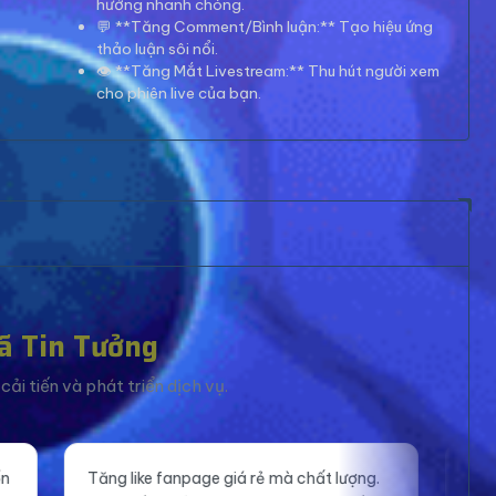
hướng nhanh chóng.
💬 **Tăng Comment/Bình luận:** Tạo hiệu ứng
thảo luận sôi nổi.
👁️ **Tăng Mắt Livestream:** Thu hút người xem
cho phiên live của bạn.
ã Tin Tưởng
ải tiến và phát triển dịch vụ.
iá rẻ mà chất lượng.
Mắt xem livestream ổn định, giúp m