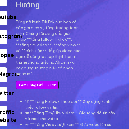
Hướng
outube
Bùng nổ kênh TikTok của bạn với
các gói dịch vụ tăng trưởng toàn
diện. Chúng tôi cung cấp giải
nstagram
pháp **tăng follow TikTok**,
**tăng tim video**, **tăng view**
và **bình luận** để giúp video của
hopee
bạn dễ dàng lọt top thịnh hành,
thu hút hàng triệu người xem và
xây dựng thương hiệu cá nhân
elegram
mạnh mẽ.
Xem Bảng Giá TikTok
witter
🚀 **Tăng Follow/Theo dõi:** Xây dựng kênh
triệu follow uy tín.
raffic
❤️ **Tăng Tim/Like Video:** Gia tăng độ tin cậy
và viral cho video.
ebsite
👀 **Tăng View/Lượt xem:** Đưa video lên xu