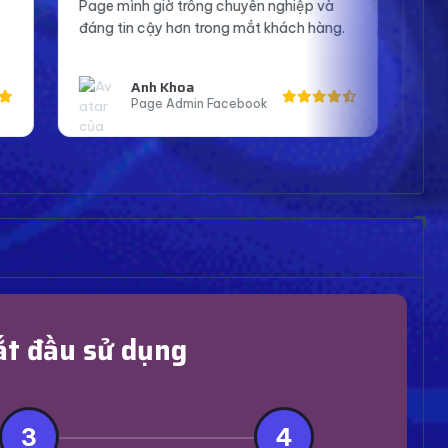
g chuyên nghiệp và
tin hơn khi lên sóng và tương tác vớ
rong mắt khách hàng.
Cảm ơn shop nhiều.
Bạn An
 Facebook
Streamer Bigo
ắt đầu sử dụng
3
4