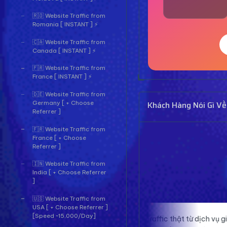
🇷🇴 Website Traffic from
Romania [ INSTANT ] ⚡
🇨🇦 Website Traffic from
Canada [ INSTANT ] ⚡
🇫🇷 Website Traffic from
France [ INSTANT ] ⚡
🇩🇪 Website Traffic from
Khách Hàng Nói Gì Về
Germany [ + Choose
Referrer ]
🇫🇷 Website Traffic from
France [ + Choose
Referrer ]
🇮🇳 Website Traffic from
India [ + Choose Referrer
]
🇺🇸 Website Traffic from
USA [ + Choose Referrer ]
[Speed ~15,000/Day]
Traffic thật từ dịch vụ giúp website của
Pro