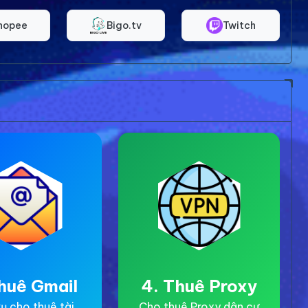
hopee
Bigo.tv
Twitch
huê Gmail
4. Thuê Proxy
ụ cho thuê tài
Cho thuê Proxy dân cư