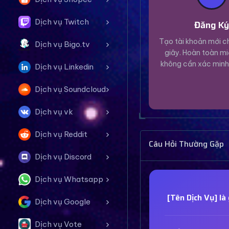
Dịch vụ Twitch
Đăng K
Tạo tài khoản mới ch
Dịch vụ Bigo.tv
giây. Hoàn toàn mi
không cần xác minh
Dịch vụ Linkedin
Dịch vụ Soundcloud
Dịch vụ vk
Dịch vụ Reddit
Câu Hỏi Thường Gặp
Dịch vụ Discord
Dịch vụ Whatsapp
[Tên Dịch Vụ] là 
Dịch vụ Google
Dịch vụ Vote