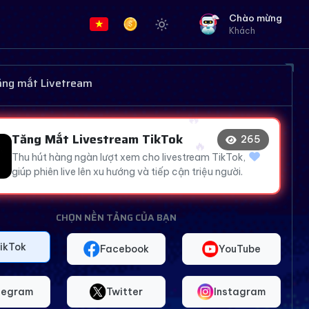
Chào mừng
Khách
👍
🔥
tăng mắt Livetream
😍
😍
Tăng Mắt Livestream TikTok
268
😂
Thu hút hàng ngàn lượt xem cho livestream TikTok,
giúp phiên live lên xu hướng và tiếp cận triệu người.
CHỌN NỀN TẢNG CỦA BẠN
ikTok
Facebook
YouTube
legram
Twitter
Instagram