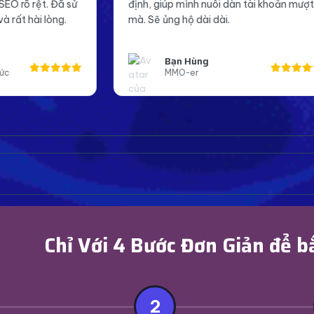
h, giúp mình nuôi dàn tài khoản mượt
Page mình giờ trôn
 Sẽ ủng hộ dài dài.
đáng tin cậy hơn t
Bạn Hùng
Anh Khoa
MMO-er
Page Admin
Chỉ Với 4 Bước Đơn Giản để b
2