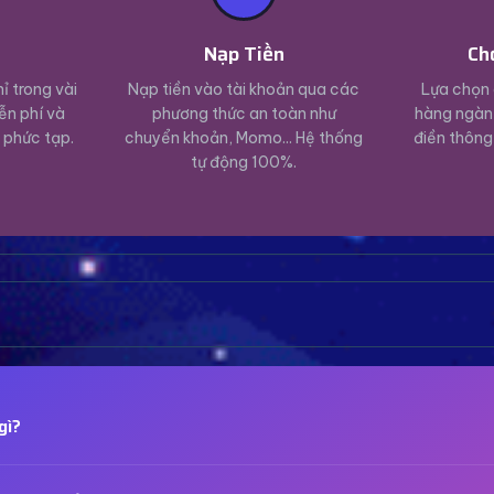
ý
Nạp Tiền
Ch
ỉ trong vài
Nạp tiền vào tài khoản qua các
Lựa chọn 
ễn phí và
phương thức an toàn như
hàng ngàn 
 phức tạp.
chuyển khoản, Momo... Hệ thống
điền thông
tự động 100%.
gì?