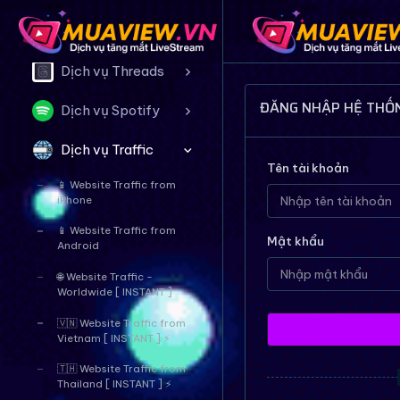
Dịch vụ Twitter
Dịch vụ Threads
ĐĂNG NHẬP HỆ THỐ
Dịch vụ Spotify
Dịch vụ Traffic
Tên tài khoản
📱 Website Traffic from
iPhone
📱 Website Traffic from
Mật khẩu
Android
🌐 Website Traffic -
Worldwide [ INSTANT ]
🇻🇳 Website Traffic from
Vietnam [ INSTANT ] ⚡
🇹🇭 Website Traffic from
Thailand [ INSTANT ] ⚡