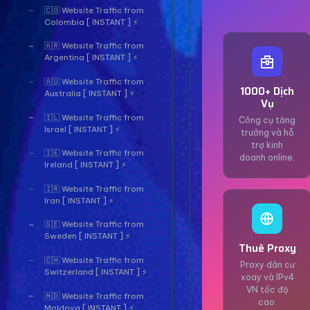
🇨🇴 Website Traffic from
Colombia [ INSTANT ] ⚡
🇦🇷 Website Traffic from
Argentina [ INSTANT ] ⚡
🇦🇺 Website Traffic from
1000+ Dịch
Australia [ INSTANT ] ⚡
Vụ
🇮🇱 Website Traffic from
Công cụ tăng
Israel [ INSTANT ] ⚡
trưởng và hỗ
trợ kinh
🇮🇪 Website Traffic from
doanh online.
Ireland [ INSTANT ] ⚡
🇮🇷 Website Traffic from
Iran [ INSTANT ] ⚡
🇸🇪 Website Traffic from
Sweden [ INSTANT ] ⚡
Thuê Proxy
🇨🇭 Website Traffic from
Proxy dân cư
Switzerland [ INSTANT ] ⚡
xoay và IPv4
VN tốc độ
🇲🇩 Website Traffic from
cao.
Moldova [ INSTANT ] ⚡