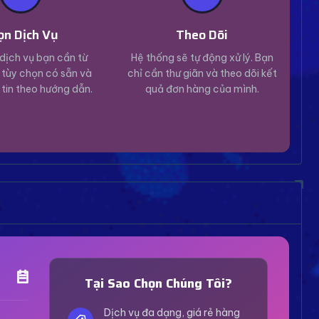
ọn Dịch Vụ
Theo Dõi
dịch vụ bạn cần từ
Hệ thống sẽ tự động xử lý. Bạn
tùy chọn có sẵn và
chỉ cần thư giãn và theo dõi kết
 tin theo hướng dẫn.
quả đơn hàng của mình.
Trợ Lý Hỗ Trợ
Luôn sẵn sàng giải đáp thắc mắc
Tại Sao Chọn Chúng Tôi?
Vui lòng chọn phương thức hỗ trợ phù hợp với nhu
cầu của bạn.
Dịch vụ đa dạng, giá rẻ hàng