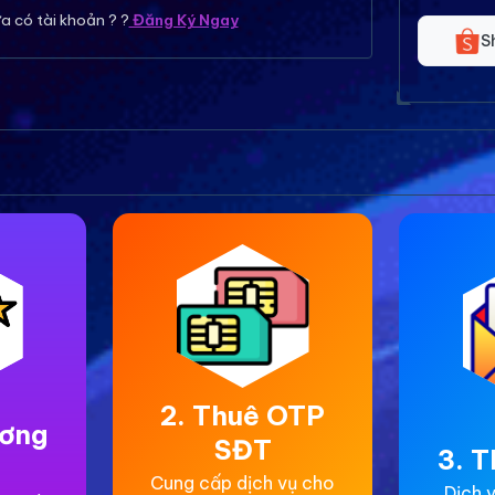
a có tài khoản ? ?
Đăng Ký Ngay
S
2. Thuê OTP
ương
SĐT
3. T
Cung cấp dịch vụ cho
Dịch v