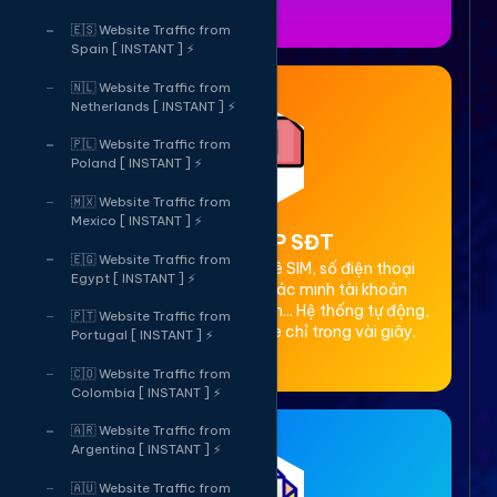
🇪🇸 Website Traffic from
Spain [ INSTANT ] ⚡
🇳🇱 Website Traffic from
Netherlands [ INSTANT ] ⚡
🇵🇱 Website Traffic from
Poland [ INSTANT ] ⚡
🇲🇽 Website Traffic from
Mexico [ INSTANT ] ⚡
2. Thuê OTP SĐT
🇪🇬 Website Traffic from
Cung cấp dịch vụ cho thuê SIM, số điện thoại
Egypt [ INSTANT ] ⚡
(SĐT) để nhận mã OTP xác minh tài khoản
Facebook, Google, Telegram... Hệ thống tự động,
🇵🇹 Website Traffic from
bảo mật, giá rẻ, nhận code chỉ trong vài giây.
Portugal [ INSTANT ] ⚡
🇨🇴 Website Traffic from
Colombia [ INSTANT ] ⚡
🇦🇷 Website Traffic from
Argentina [ INSTANT ] ⚡
🇦🇺 Website Traffic from