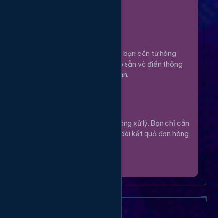
100%.
Chọn Dịch Vụ
3
Lựa chọn dịch vụ bạn cần từ hàng
ngàn tùy chọn có sẵn và điền thông
tin theo hướng dẫn.
Theo Dõi
4
Hệ thống sẽ tự động xử lý. Bạn chỉ cần
thư giãn và theo dõi kết quả đơn hàng
của mình.
Câu Hỏi Thường Gặp