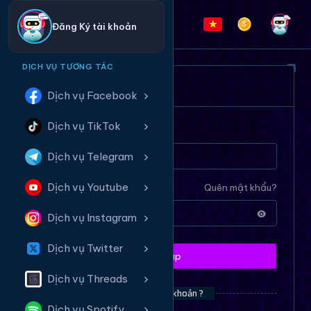
Đăng Ký tài khoản
DỊCH VỤ TƯƠNG TÁC
ĐĂNG NHẬP HỆ THỐNG
Dịch vụ Facebook
Dịch vụ TikTok
Tên tài khoản
Dịch vụ Telegram
Dịch vụ Youtube
Mật khẩu
Quên mật khẩu?
Dịch vụ Instagram
Dịch vụ Twitter
Đăng nhập
Dịch vụ Threads
Bạn chưa có tài khoản ?
Dịch vụ Spotify