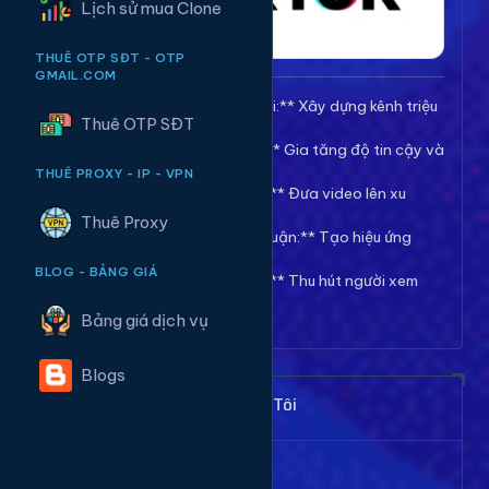
Lịch sử mua Clone
THUÊ OTP SĐT - OTP
GMAIL.COM
🚀 **Tăng Follow/Theo dõi:** Xây dựng kênh triệu
Thuê OTP SĐT
follow uy tín.
❤️ **Tăng Tim/Like Video:** Gia tăng độ tin cậy và
viral cho video.
THUÊ PROXY - IP - VPN
👀 **Tăng View/Lượt xem:** Đưa video lên xu
hướng nhanh chóng.
Thuê Proxy
💬 **Tăng Comment/Bình luận:** Tạo hiệu ứng
thảo luận sôi nổi.
BLOG - BẢNG GIÁ
👁️ **Tăng Mắt Livestream:** Thu hút người xem
cho phiên live của bạn.
Bảng giá dịch vụ
Blogs
Khách Hàng Nói Gì Về Chúng Tôi