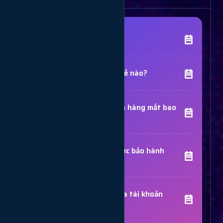
[Tên Dịch Vụ] là gì?
Chất lượng dịch vụ như thế nào?
Thời gian hoàn thành đơn hàng mất bao
lâu?
Các dịch vụ đã mua có được bảo hành
không?
Trợ Lý Hỗ Trợ
Luôn sẵn sàng giải đáp thắc mắc
Sử dụng dịch vụ có bị khóa tài khoản
không?