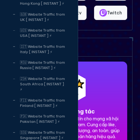
Hong Kong [ INSTANT ] ⚡
Shopee
Bigo.tv
Twitch
🇬🇧 Website Traffic from
UK [ INSTANT ] ⚡
🇺🇸 Website Traffic from
USA [ INSTANT ] ⚡
Dịch vụ của chúng tôi
🇮🇹 Website Traffic from
Italy [ INSTANT ] ⚡
🇷🇺 Website Traffic from
Russia [ INSTANT ] ⚡
🇿🇦 Website Traffic from
South Africa [ INSTANT ]
⚡
🇫🇮 Website Traffic from
Finland [ INSTANT ] ⚡
1. Tăng tương tác
🇵🇰 Website Traffic from
Dịch vụ tăng tương tác uy tín cho mạng xã hội
Pakistan [ INSTANT ] ⚡
Facebook, TikTok, Instagram. Cung cấp like,
share, comment, view chất lượng, an toàn, giúp
🇸🇬 Website Traffic from
xây dựng thương hiệu và bán hàng hiệu quả.
Singapore [ INSTANT ] ⚡