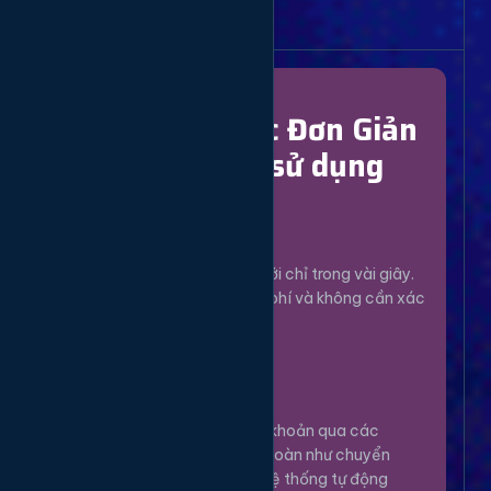
Bắt Đầu Dễ Dàng
Chỉ Với 4 Bước Đơn Giản
để bắt đầu sử dụng
Đăng Ký
1
Tạo tài khoản mới chỉ trong vài giây.
Hoàn toàn miễn phí và không cần xác
minh phức tạp.
Nạp Tiền
2
Nạp tiền vào tài khoản qua các
phương thức an toàn như chuyển
khoản, Momo... Hệ thống tự động