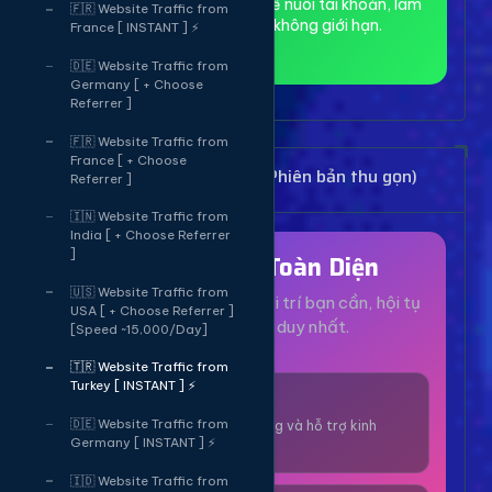
toàn và ẩn danh, phù hợp để nuôi tài khoản, làm
🇫🇷 Website Traffic from
MMO và truy cập web không giới hạn.
France [ INSTANT ] ⚡
🇩🇪 Website Traffic from
Germany [ + Choose
Referrer ]
🇫🇷 Website Traffic from
France [ + Choose
Bảng Dịch Vụ Mạng Xã Hội (Phiên bản thu gọn)
Referrer ]
🇮🇳 Website Traffic from
India [ + Choose Referrer
]
Hệ Sinh Thái Toàn Diện
🇺🇸 Website Traffic from
Mọi dịch vụ, tiện ích và giải trí bạn cần, hội tụ
USA [ + Choose Referrer ]
tại một nền tảng duy nhất.
[Speed ~15,000/Day]
🇹🇷 Website Traffic from
Turkey [ INSTANT ] ⚡
1000+ Dịch Vụ
🇩🇪 Website Traffic from
Công cụ tăng trưởng và hỗ trợ kinh
Germany [ INSTANT ] ⚡
doanh online.
🇮🇩 Website Traffic from