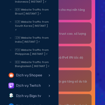
Indonesia [ INSTANT ] ⚡
Thuê OTP SĐT
Nhận code xác minh cho mọi nền tảng
🇧🇷 Website Traffic from
Brazil [ INSTANT ] ⚡
tức thì.
🇰🇷 Website Traffic from
South Korea [ INSTANT ]
OTP/Mua Gmail
⚡
Tài khoản gmail cổ, trust cao, số lượng
lớn.
🇮🇳 Website Traffic from
India [ INSTANT ] ⚡
🇵🇭 Website Traffic from
Thuê Proxy
Philippines [ INSTANT ] ⚡
Proxy dân cư xoay và IPv4 VN tốc độ
cao.
🇧🇩 Website Traffic from
Bangladesh [ INSTANT ] ⚡
Dịch vụ Shopee
Giải Trí
Thư giãn và có cơ hội gia tăng số dư tài
Dịch vụ Twitch
khoản.
Dịch vụ Bigo.tv
Sự Kiện & Quà