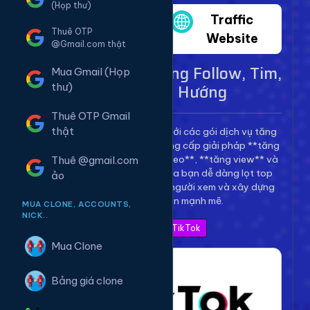
(Họp thư)
Twitter
Traffic
Thuê OTP
Website
@Gmail.com thật
Dịch Vụ TikTok - Tăng Follow, Tim,
Mua Gmail (Họp
View Lên Xu Hướng
thư)
Thuê OTP Gmail
thật
Bùng nổ kênh TikTok của bạn với các gói dịch vụ tăng
trưởng toàn diện. Chúng tôi cung cấp giải pháp **tăng
follow TikTok**, **tăng tim video**, **tăng view** và
Thuê @gmail.com
**bình luận** để giúp video của bạn dễ dàng lọt top
ảo
thịnh hành, thu hút hàng triệu người xem và xây dựng
thương hiệu cá nhân mạnh mẽ.
MUA CLONE, ACCOUNTS,
NICK..
Xem Bảng Giá TikTok
Mua Clone
Bảng giá clone