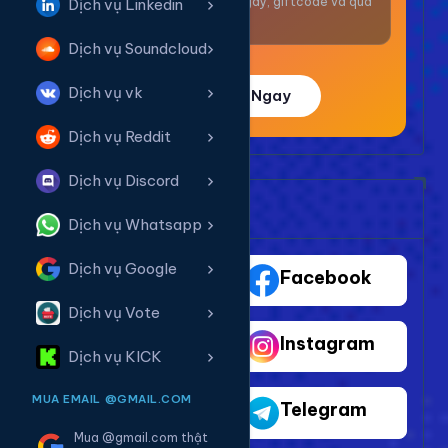
Nhận thưởng mỗi ngày, giftcode và quà
Dịch vụ Linkedin
giá trị.
Dịch vụ Soundcloud
Dịch vụ vk
Trải Nghiệm Ngay
Dịch vụ Reddit
Dịch vụ Discord
Bảng Dịch Vụ Mạng Xã Hội
Dịch vụ Whatsapp
Dịch vụ Google
TikTok
Facebook
Dịch vụ Vote
Youtube
Instagram
Dịch vụ KICK
MUA EMAIL @GMAIL.COM
Shopee
Telegram
Mua @gmail.com thật