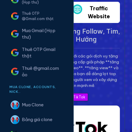
(Họp thư)
Twitter
Traffic
Thuê OTP
Website
@Gmail.com thật
Dịch Vụ TikTok - Tăng Follow, Tim,
Mua Gmail (Họp
View Lên Xu Hướng
thư)
Thuê OTP Gmail
thật
Bùng nổ kênh TikTok của bạn với các gói dịch vụ tăng
trưởng toàn diện. Chúng tôi cung cấp giải pháp **tăng
follow TikTok**, **tăng tim video**, **tăng view** và
Thuê @gmail.com
**bình luận** để giúp video của bạn dễ dàng lọt top
ảo
thịnh hành, thu hút hàng triệu người xem và xây dựng
thương hiệu cá nhân mạnh mẽ.
MUA CLONE, ACCOUNTS,
NICK..
Xem Bảng Giá TikTok
Mua Clone
Bảng giá clone