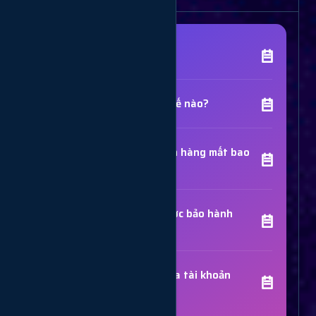
[Tên Dịch Vụ] là gì?
Chất lượng dịch vụ như thế nào?
Thời gian hoàn thành đơn hàng mất bao
lâu?
Các dịch vụ đã mua có được bảo hành
không?
Trợ Lý Hỗ Trợ
Luôn sẵn sàng giải đáp thắc mắc
Sử dụng dịch vụ có bị khóa tài khoản
không?