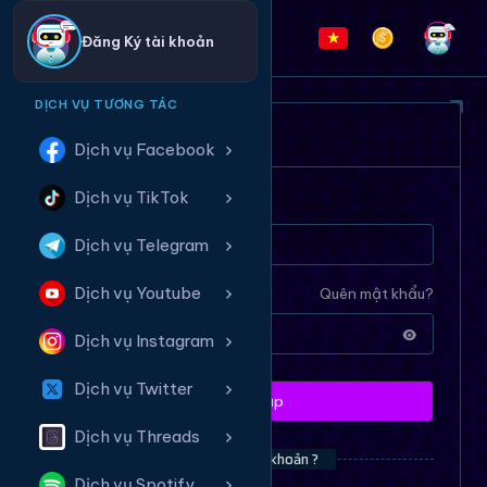
Đăng Ký tài khoản
DỊCH VỤ TƯƠNG TÁC
ĐĂNG NHẬP HỆ THỐNG
Dịch vụ Facebook
Dịch vụ TikTok
Tên tài khoản
Dịch vụ Telegram
Dịch vụ Youtube
Mật khẩu
Quên mật khẩu?
Dịch vụ Instagram
Dịch vụ Twitter
Đăng nhập
Dịch vụ Threads
Bạn chưa có tài khoản ?
Dịch vụ Spotify