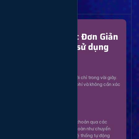
Bắt Đầu Dễ Dàng
Chỉ Với 4 Bước Đơn Giản
để bắt đầu sử dụng
Đăng Ký
1
Tạo tài khoản mới chỉ trong vài giây.
Hoàn toàn miễn phí và không cần xác
minh phức tạp.
Nạp Tiền
2
Nạp tiền vào tài khoản qua các
phương thức an toàn như chuyển
khoản, Momo... Hệ thống tự động