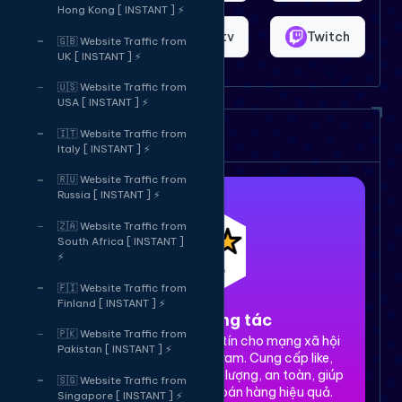
Hong Kong [ INSTANT ] ⚡
Shopee
Bigo.tv
Twitch
🇬🇧 Website Traffic from
UK [ INSTANT ] ⚡
🇺🇸 Website Traffic from
USA [ INSTANT ] ⚡
Dịch vụ của chúng tôi
🇮🇹 Website Traffic from
Italy [ INSTANT ] ⚡
🇷🇺 Website Traffic from
Russia [ INSTANT ] ⚡
🇿🇦 Website Traffic from
South Africa [ INSTANT ]
⚡
🇫🇮 Website Traffic from
Finland [ INSTANT ] ⚡
1. Tăng tương tác
🇵🇰 Website Traffic from
Dịch vụ tăng tương tác uy tín cho mạng xã hội
Pakistan [ INSTANT ] ⚡
Facebook, TikTok, Instagram. Cung cấp like,
share, comment, view chất lượng, an toàn, giúp
🇸🇬 Website Traffic from
xây dựng thương hiệu và bán hàng hiệu quả.
Singapore [ INSTANT ] ⚡