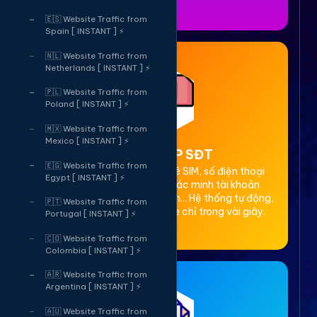
🇪🇸 Website Traffic from
Spain [ INSTANT ] ⚡
🇳🇱 Website Traffic from
Netherlands [ INSTANT ] ⚡
🇵🇱 Website Traffic from
Poland [ INSTANT ] ⚡
🇲🇽 Website Traffic from
Mexico [ INSTANT ] ⚡
2. Thuê OTP SĐT
🇪🇬 Website Traffic from
Cung cấp dịch vụ cho thuê SIM, số điện thoại
Egypt [ INSTANT ] ⚡
(SĐT) để nhận mã OTP xác minh tài khoản
Facebook, Google, Telegram... Hệ thống tự động,
🇵🇹 Website Traffic from
bảo mật, giá rẻ, nhận code chỉ trong vài giây.
Portugal [ INSTANT ] ⚡
🇨🇴 Website Traffic from
Colombia [ INSTANT ] ⚡
🇦🇷 Website Traffic from
Argentina [ INSTANT ] ⚡
🇦🇺 Website Traffic from