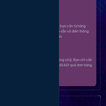
100%.
Chọn Dịch Vụ
3
Lựa chọn dịch vụ bạn cần từ hàng
ngàn tùy chọn có sẵn và điền thông
tin theo hướng dẫn.
Theo Dõi
4
Hệ thống sẽ tự động xử lý. Bạn chỉ cần
thư giãn và theo dõi kết quả đơn hàng
của mình.
Câu Hỏi Thường Gặp