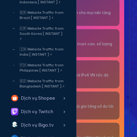
Indonesia [ INSTANT ] ⚡
Thuê OTP SĐT
Nhận code xác minh cho mọi nền tảng
🇧🇷 Website Traffic from
Brazil [ INSTANT ] ⚡
tức thì.
🇰🇷 Website Traffic from
South Korea [ INSTANT ]
OTP/Mua Gmail
⚡
Tài khoản gmail cổ, trust cao, số lượng
lớn.
🇮🇳 Website Traffic from
India [ INSTANT ] ⚡
🇵🇭 Website Traffic from
Thuê Proxy
Philippines [ INSTANT ] ⚡
Proxy dân cư xoay và IPv4 VN tốc độ
cao.
🇧🇩 Website Traffic from
Bangladesh [ INSTANT ] ⚡
Dịch vụ Shopee
Giải Trí
Thư giãn và có cơ hội gia tăng số dư tài
Dịch vụ Twitch
khoản.
Dịch vụ Bigo.tv
Sự Kiện & Quà