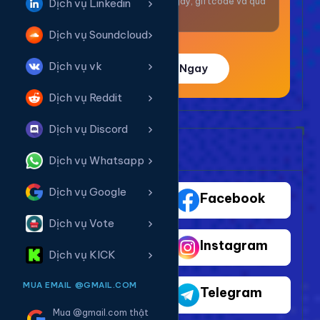
Nhận thưởng mỗi ngày, giftcode và quà
Dịch vụ Linkedin
giá trị.
Dịch vụ Soundcloud
Dịch vụ vk
Trải Nghiệm Ngay
Dịch vụ Reddit
Dịch vụ Discord
Bảng Dịch Vụ Mạng Xã Hội
Dịch vụ Whatsapp
Dịch vụ Google
TikTok
Facebook
Dịch vụ Vote
Youtube
Instagram
Dịch vụ KICK
MUA EMAIL @GMAIL.COM
Shopee
Telegram
Mua @gmail.com thật