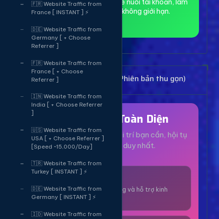
toàn và ẩn danh, phù hợp để nuôi tài khoản, làm
🇫🇷 Website Traffic from
MMO và truy cập web không giới hạn.
France [ INSTANT ] ⚡
🇩🇪 Website Traffic from
Germany [ + Choose
Referrer ]
🇫🇷 Website Traffic from
France [ + Choose
Bảng Dịch Vụ Mạng Xã Hội (Phiên bản thu gọn)
Referrer ]
🇮🇳 Website Traffic from
India [ + Choose Referrer
]
Hệ Sinh Thái Toàn Diện
🇺🇸 Website Traffic from
Mọi dịch vụ, tiện ích và giải trí bạn cần, hội tụ
USA [ + Choose Referrer ]
tại một nền tảng duy nhất.
[Speed ~15,000/Day]
🇹🇷 Website Traffic from
Turkey [ INSTANT ] ⚡
1000+ Dịch Vụ
🇩🇪 Website Traffic from
Công cụ tăng trưởng và hỗ trợ kinh
Germany [ INSTANT ] ⚡
doanh online.
🇮🇩 Website Traffic from