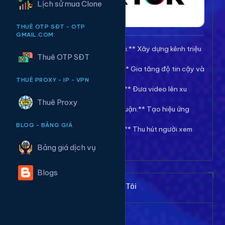
Lịch sử mua Clone
THUÊ OTP SĐT - OTP
GMAIL.COM
🚀 **Tăng Follow/Theo dõi:** Xây dựng kênh triệu
Thuê OTP SĐT
follow uy tín.
❤️ **Tăng Tim/Like Video:** Gia tăng độ tin cậy và
viral cho video.
THUÊ PROXY - IP - VPN
👀 **Tăng View/Lượt xem:** Đưa video lên xu
hướng nhanh chóng.
Thuê Proxy
💬 **Tăng Comment/Bình luận:** Tạo hiệu ứng
thảo luận sôi nổi.
BLOG - BẢNG GIÁ
👁️ **Tăng Mắt Livestream:** Thu hút người xem
cho phiên live của bạn.
Bảng giá dịch vụ
Blogs
Khách Hàng Nói Gì Về Chúng Tôi