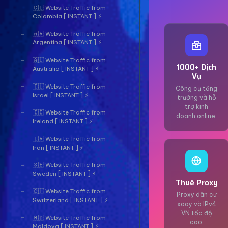
🇨🇴 Website Traffic from
Colombia [ INSTANT ] ⚡
🇦🇷 Website Traffic from
Argentina [ INSTANT ] ⚡
🇦🇺 Website Traffic from
1000+ Dịch
Australia [ INSTANT ] ⚡
Vụ
🇮🇱 Website Traffic from
Công cụ tăng
Israel [ INSTANT ] ⚡
trưởng và hỗ
trợ kinh
🇮🇪 Website Traffic from
doanh online.
Ireland [ INSTANT ] ⚡
🇮🇷 Website Traffic from
Iran [ INSTANT ] ⚡
🇸🇪 Website Traffic from
Sweden [ INSTANT ] ⚡
Thuê Proxy
🇨🇭 Website Traffic from
Proxy dân cư
Switzerland [ INSTANT ] ⚡
xoay và IPv4
VN tốc độ
🇲🇩 Website Traffic from
cao.
Moldova [ INSTANT ] ⚡