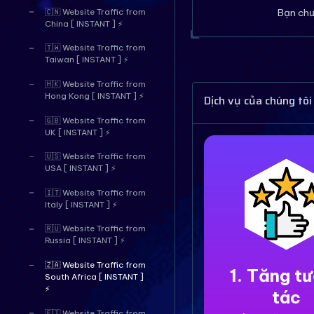
Bạn chư
🇨🇳 Website Traffic from
China [ INSTANT ] ⚡
🇹🇼 Website Traffic from
Taiwan [ INSTANT ] ⚡
🇭🇰 Website Traffic from
Hong Kong [ INSTANT ] ⚡
Dịch vụ của chúng tôi
🇬🇧 Website Traffic from
UK [ INSTANT ] ⚡
🇺🇸 Website Traffic from
USA [ INSTANT ] ⚡
🇮🇹 Website Traffic from
Italy [ INSTANT ] ⚡
🇷🇺 Website Traffic from
Russia [ INSTANT ] ⚡
🇿🇦 Website Traffic from
1. Tăng t
South Africa [ INSTANT ]
⚡
tác
🇫🇮 Website Traffic from