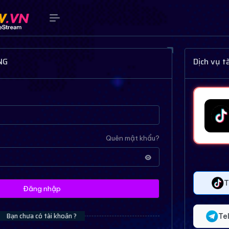
NG
Dịch vụ 
Quên mật khẩu?
T
Đăng nhập
Bạn chưa có tài khoản ?
Te