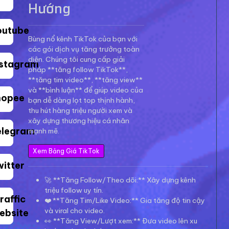
Hướng
outube
Bùng nổ kênh TikTok của bạn với
các gói dịch vụ tăng trưởng toàn
diện. Chúng tôi cung cấp giải
nstagram
pháp **tăng follow TikTok**,
**tăng tim video**, **tăng view**
và **bình luận** để giúp video của
hopee
bạn dễ dàng lọt top thịnh hành,
thu hút hàng triệu người xem và
xây dựng thương hiệu cá nhân
elegram
mạnh mẽ.
Xem Bảng Giá TikTok
witter
🚀 **Tăng Follow/Theo dõi:** Xây dựng kênh
triệu follow uy tín.
raffic
❤️ **Tăng Tim/Like Video:** Gia tăng độ tin cậy
và viral cho video.
ebsite
👀 **Tăng View/Lượt xem:** Đưa video lên xu