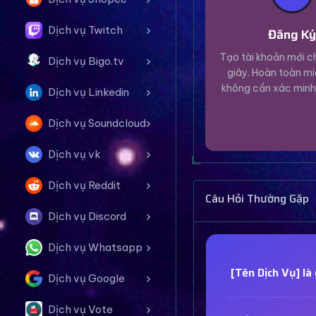
Dịch vụ Twitch
Đăng K
Tạo tài khoản mới ch
Dịch vụ Bigo.tv
giây. Hoàn toàn mi
không cần xác minh
Dịch vụ Linkedin
Dịch vụ Soundcloud
Dịch vụ vk
Dịch vụ Reddit
Câu Hỏi Thường Gặp
Dịch vụ Discord
Dịch vụ Whatsapp
[Tên Dịch Vụ] là 
Dịch vụ Google
Dịch vụ Vote