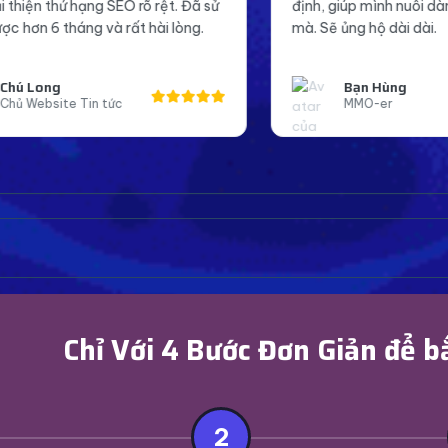
 sử
định, giúp mình nuôi dàn tài khoản mượt
Pa
.
mà. Sẽ ủng hộ dài dài.
đá
Bạn Hùng
MMO-er
Chỉ Với 4 Bước Đơn Giản để b
2