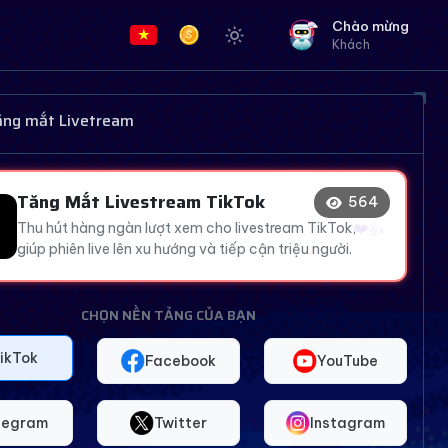
Chào mừng
Khách
❤️
👍
😂
tăng mắt Livetream
🔥
Tăng Mắt Livestream TikTok
😂
569
😍
Thu hút hàng ngàn lượt xem cho livestream TikTok,
giúp phiên live lên xu hướng và tiếp cận triệu người.
CHỌN NỀN TẢNG CỦA BẠN
ikTok
Facebook
YouTube
legram
Twitter
Instagram