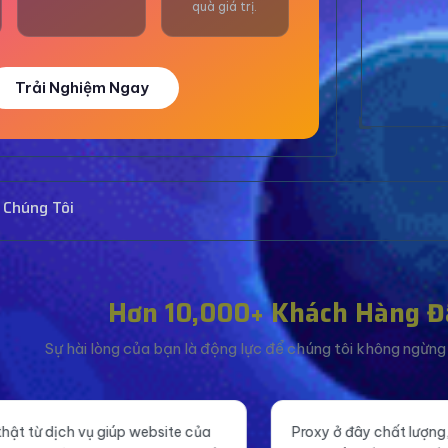
quà giá trị.
Trải Nghiệm Ngay
 Chúng Tôi
Hơn 10,000+ Khách Hàng Đ
Sự hài lòng của bạn là động lực để chúng tôi không ngừng c
ủa
Proxy ở đây chất lượng, tốc độ nhanh, ổn
Tă