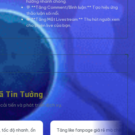
hướng nhanh chóng.
💬 **Tăng Comment/Bình luận:** Tạo hiệu ứng
thảo luận sôi nổi.
👁️ **Tăng Mắt Livestream:** Thu hút người xem
cho phiên live của bạn.
ã Tin Tưởng
ải tiến và phát triển dịch vụ.
ng like fanpage giá rẻ mà chất lượng.
Mắt xem livestrea