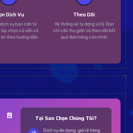
ọn Dịch Vụ
Theo Dõi
dịch vụ bạn cần từ
Hệ thống sẽ tự động xử lý. Bạn
tùy chọn có sẵn và
chỉ cần thư giãn và theo dõi kết
 tin theo hướng dẫn.
quả đơn hàng của mình.
Trợ Lý Hỗ Trợ
Luôn sẵn sàng giải đáp thắc mắc
Tại Sao Chọn Chúng Tôi?
Vui lòng chọn phương thức hỗ trợ phù hợp với nhu
cầu của bạn.
Dịch vụ đa dạng, giá rẻ hàng