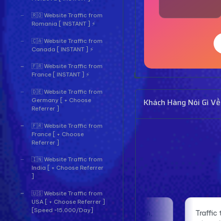
🇷🇴 Website Traffic from
Romania [ INSTANT ] ⚡
🇨🇦 Website Traffic from
Canada [ INSTANT ] ⚡
🇫🇷 Website Traffic from
France [ INSTANT ] ⚡
🇩🇪 Website Traffic from
Khách Hàng Nói Gì Về
Germany [ + Choose
Referrer ]
🇫🇷 Website Traffic from
France [ + Choose
Referrer ]
🇮🇳 Website Traffic from
India [ + Choose Referrer
]
🇺🇸 Website Traffic from
USA [ + Choose Referrer ]
[Speed ~15,000/Day]
 đều và tự nhiên,
Traffic thật từ dịch vụ giúp website c