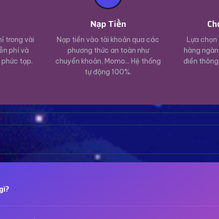
ý
Nạp Tiền
Ch
ỉ trong vài
Nạp tiền vào tài khoản qua các
Lựa chọn 
ễn phí và
phương thức an toàn như
hàng ngàn 
 phức tạp.
chuyển khoản, Momo... Hệ thống
điền thông
tự động 100%.
gì?