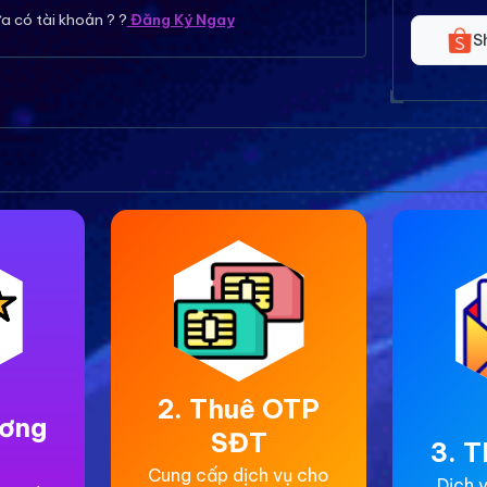
a có tài khoản ? ?
Đăng Ký Ngay
S
2. Thuê OTP
ương
SĐT
3. T
Cung cấp dịch vụ cho
Dịch v