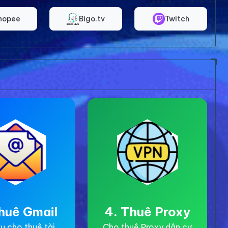
hopee
Bigo.tv
Twitch
huê Gmail
4. Thuê Proxy
ụ cho thuê tài
Cho thuê Proxy dân cư