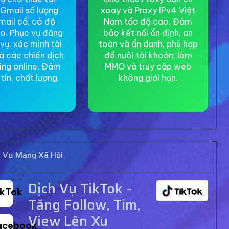
Gmail số lượng
xoay và Proxy IPv4 Việt
mail cổ, có độ
Nam tốc độ cao. Đảm
ao. Phục vụ đăng
bảo kết nối ổn định, an
 vụ, xác minh tài
toàn và ẩn danh, phù hợp
à các chiến dịch
để nuôi tài khoản, làm
ing online. Đảm
MMO và truy cập web
tín, chất lượng.
không giới hạn.
h Vụ Mạng Xã Hội
Dịch Vụ TikTok -
ikTok
Tăng Follow, Tim,
View Lên Xu
acebook