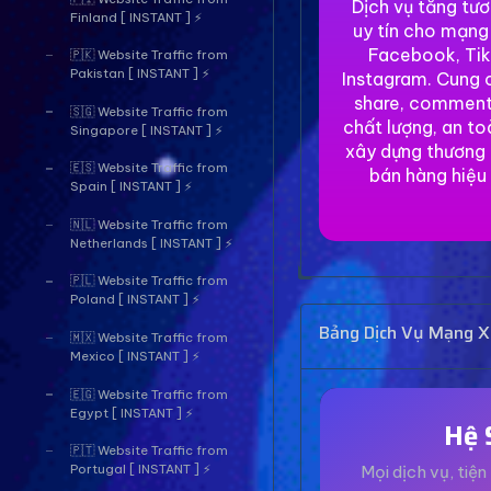
Dịch vụ tăng tư
Finland [ INSTANT ] ⚡
uy tín cho mạng
Facebook, Tik
🇵🇰 Website Traffic from
Pakistan [ INSTANT ] ⚡
Instagram. Cung c
share, comment
🇸🇬 Website Traffic from
chất lượng, an to
Singapore [ INSTANT ] ⚡
xây dựng thương 
🇪🇸 Website Traffic from
bán hàng hiệu
Spain [ INSTANT ] ⚡
🇳🇱 Website Traffic from
Netherlands [ INSTANT ] ⚡
🇵🇱 Website Traffic from
Poland [ INSTANT ] ⚡
Bảng Dịch Vụ Mạng Xã
🇲🇽 Website Traffic from
Mexico [ INSTANT ] ⚡
🇪🇬 Website Traffic from
Egypt [ INSTANT ] ⚡
Hệ 
🇵🇹 Website Traffic from
Mọi dịch vụ, tiện 
Portugal [ INSTANT ] ⚡