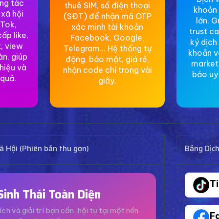
ơng tác
thuê SIM, số điện thoại
khoản 
 xã hội
(SĐT) để nhận mã OTP
lớn, G
Tok,
xác minh tài khoản
trust c
ấp like,
Facebook, Google,
ký dịch
, view
Telegram... Hệ thống tự
khoản v
àn, giúp
động, bảo mật, giá rẻ,
market
hiệu và
nhận code chỉ trong vài
bảo uy 
 quả.
giây.
 Hội (Phiên bản thu gọn)
Bảng Dịc
T
Sinh Thái Toàn Diện
ích và giải trí bạn cần, hội tụ tại một nền
F