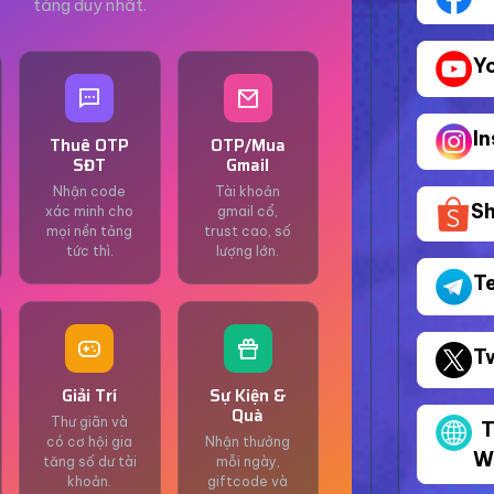
tảng duy nhất.
Y
I
Thuê OTP
OTP/Mua
SĐT
Gmail
Nhận code
Tài khoản
S
xác minh cho
gmail cổ,
mọi nền tảng
trust cao, số
tức thì.
lượng lớn.
T
T
Giải Trí
Sự Kiện &
Quà
Thư giãn và
T
có cơ hội gia
Nhận thưởng
W
tăng số dư tài
mỗi ngày,
khoản.
giftcode và