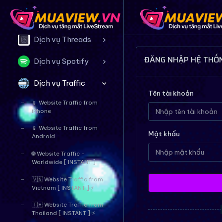
Dịch vụ Twitter
Dịch vụ Threads
ĐĂNG NHẬP HỆ THỐ
Dịch vụ Spotify
Dịch vụ Traffic
Tên tài khoản
📱 Website Traffic from
iPhone
📱 Website Traffic from
Mật khẩu
Android
🌐 Website Traffic -
Worldwide [ INSTANT ]
🇻🇳 Website Traffic from
Vietnam [ INSTANT ] ⚡
🇹🇭 Website Traffic from
Thailand [ INSTANT ] ⚡