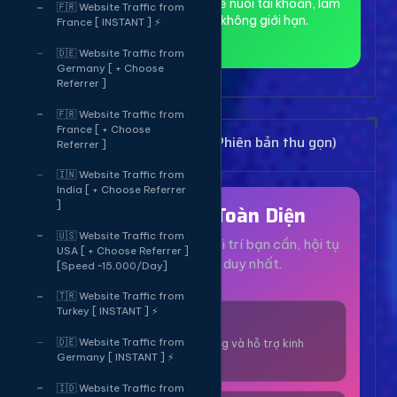
toàn và ẩn danh, phù hợp để nuôi tài khoản, làm
🇫🇷 Website Traffic from
MMO và truy cập web không giới hạn.
France [ INSTANT ] ⚡
🇩🇪 Website Traffic from
Germany [ + Choose
Referrer ]
🇫🇷 Website Traffic from
France [ + Choose
Bảng Dịch Vụ Mạng Xã Hội (Phiên bản thu gọn)
Referrer ]
🇮🇳 Website Traffic from
India [ + Choose Referrer
]
Hệ Sinh Thái Toàn Diện
🇺🇸 Website Traffic from
Mọi dịch vụ, tiện ích và giải trí bạn cần, hội tụ
USA [ + Choose Referrer ]
tại một nền tảng duy nhất.
[Speed ~15,000/Day]
🇹🇷 Website Traffic from
Turkey [ INSTANT ] ⚡
1000+ Dịch Vụ
🇩🇪 Website Traffic from
Công cụ tăng trưởng và hỗ trợ kinh
Germany [ INSTANT ] ⚡
doanh online.
🇮🇩 Website Traffic from