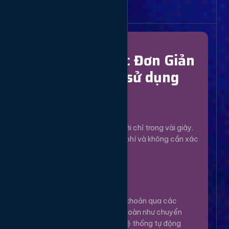
Bắt Đầu Dễ Dàng
Chỉ Với 4 Bước Đơn Giản
để bắt đầu sử dụng
Đăng Ký
1
Tạo tài khoản mới chỉ trong vài giây.
Hoàn toàn miễn phí và không cần xác
minh phức tạp.
Nạp Tiền
2
Nạp tiền vào tài khoản qua các
phương thức an toàn như chuyển
khoản, Momo... Hệ thống tự động