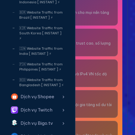
Indonesia [ INSTANT ] ⚡
Thuê OTP SĐT
Nhận code xác minh cho mọi nền tảng
🇧🇷 Website Traffic from
Brazil [ INSTANT ] ⚡
tức thì.
🇰🇷 Website Traffic from
South Korea [ INSTANT ]
OTP/Mua Gmail
⚡
Tài khoản gmail cổ, trust cao, số lượng
lớn.
🇮🇳 Website Traffic from
India [ INSTANT ] ⚡
🇵🇭 Website Traffic from
Thuê Proxy
Philippines [ INSTANT ] ⚡
Proxy dân cư xoay và IPv4 VN tốc độ
cao.
🇧🇩 Website Traffic from
Bangladesh [ INSTANT ] ⚡
Dịch vụ Shopee
Giải Trí
Thư giãn và có cơ hội gia tăng số dư tài
Dịch vụ Twitch
khoản.
Dịch vụ Bigo.tv
Sự Kiện & Quà