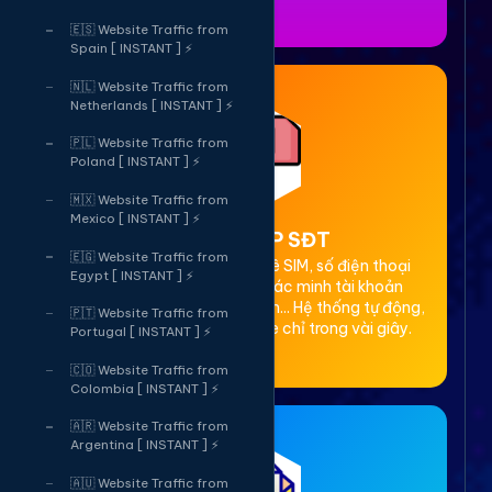
🇪🇸 Website Traffic from
Spain [ INSTANT ] ⚡
🇳🇱 Website Traffic from
Netherlands [ INSTANT ] ⚡
🇵🇱 Website Traffic from
Poland [ INSTANT ] ⚡
🇲🇽 Website Traffic from
Mexico [ INSTANT ] ⚡
2. Thuê OTP SĐT
🇪🇬 Website Traffic from
Cung cấp dịch vụ cho thuê SIM, số điện thoại
Egypt [ INSTANT ] ⚡
(SĐT) để nhận mã OTP xác minh tài khoản
Facebook, Google, Telegram... Hệ thống tự động,
🇵🇹 Website Traffic from
bảo mật, giá rẻ, nhận code chỉ trong vài giây.
Portugal [ INSTANT ] ⚡
🇨🇴 Website Traffic from
Colombia [ INSTANT ] ⚡
🇦🇷 Website Traffic from
Argentina [ INSTANT ] ⚡
🇦🇺 Website Traffic from