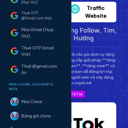
(Họp thư)
Twitter
Traffic
Thuê OTP
Website
@Gmail.com thật
Dịch Vụ TikTok - Tăng Follow, Tim,
Mua Gmail (Họp
View Lên Xu Hướng
thư)
Thuê OTP Gmail
thật
Bùng nổ kênh TikTok của bạn với các gói dịch vụ tăng
trưởng toàn diện. Chúng tôi cung cấp giải pháp **tăng
follow TikTok**, **tăng tim video**, **tăng view** và
Thuê @gmail.com
**bình luận** để giúp video của bạn dễ dàng lọt top
ảo
thịnh hành, thu hút hàng triệu người xem và xây dựng
thương hiệu cá nhân mạnh mẽ.
MUA CLONE, ACCOUNTS,
NICK..
Xem Bảng Giá TikTok
Mua Clone
Bảng giá clone