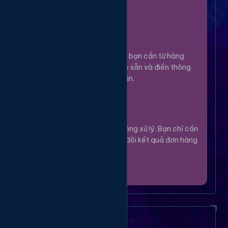
100%.
Chọn Dịch Vụ
3
Lựa chọn dịch vụ bạn cần từ hàng
ngàn tùy chọn có sẵn và điền thông
tin theo hướng dẫn.
Theo Dõi
4
Hệ thống sẽ tự động xử lý. Bạn chỉ cần
thư giãn và theo dõi kết quả đơn hàng
của mình.
Câu Hỏi Thường Gặp