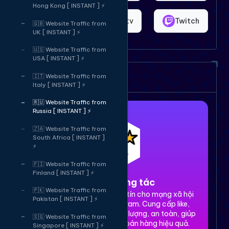
Hong Kong [ INSTANT ] ⚡
Shopee
Bigo.tv
Twitch
🇬🇧 Website Traffic from
UK [ INSTANT ] ⚡
🇺🇸 Website Traffic from
USA [ INSTANT ] ⚡
Dịch vụ của chúng tôi
🇮🇹 Website Traffic from
Italy [ INSTANT ] ⚡
🇷🇺 Website Traffic from
Russia [ INSTANT ] ⚡
🇿🇦 Website Traffic from
South Africa [ INSTANT ]
⚡
🇫🇮 Website Traffic from
Finland [ INSTANT ] ⚡
1. Tăng tương tác
🇵🇰 Website Traffic from
Dịch vụ tăng tương tác uy tín cho mạng xã hội
Pakistan [ INSTANT ] ⚡
Facebook, TikTok, Instagram. Cung cấp like,
share, comment, view chất lượng, an toàn, giúp
🇸🇬 Website Traffic from
xây dựng thương hiệu và bán hàng hiệu quả.
Singapore [ INSTANT ] ⚡