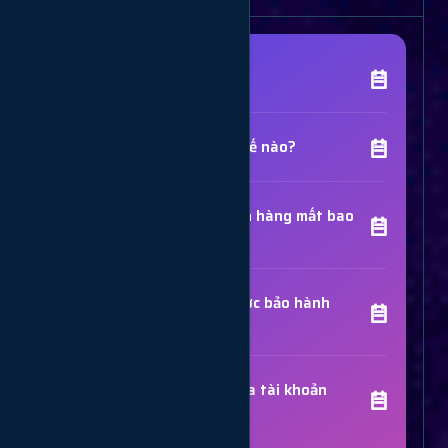
[Tên Dịch Vụ] là gì?
Chất lượng dịch vụ như thế nào?
Thời gian hoàn thành đơn hàng mất bao
lâu?
Các dịch vụ đã mua có được bảo hành
không?
Trợ Lý Hỗ Trợ
Luôn sẵn sàng giải đáp thắc mắc
Sử dụng dịch vụ có bị khóa tài khoản
không?