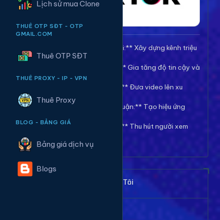
Lịch sử mua Clone
THUÊ OTP SĐT - OTP
GMAIL.COM
🚀 **Tăng Follow/Theo dõi:** Xây dựng kênh triệu
Thuê OTP SĐT
follow uy tín.
❤️ **Tăng Tim/Like Video:** Gia tăng độ tin cậy và
viral cho video.
THUÊ PROXY - IP - VPN
👀 **Tăng View/Lượt xem:** Đưa video lên xu
hướng nhanh chóng.
Thuê Proxy
💬 **Tăng Comment/Bình luận:** Tạo hiệu ứng
thảo luận sôi nổi.
BLOG - BẢNG GIÁ
👁️ **Tăng Mắt Livestream:** Thu hút người xem
cho phiên live của bạn.
Bảng giá dịch vụ
Blogs
Khách Hàng Nói Gì Về Chúng Tôi