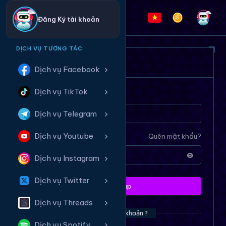
Đăng Ký tài khoản
DỊCH VỤ TƯƠNG TÁC
ĐĂNG NHẬP HỆ THỐNG
Dịch vụ Facebook
Dịch vụ TikTok
Tên tài khoản
Dịch vụ Telegram
Dịch vụ Youtube
Mật khẩu
Quên mật khẩu?
Dịch vụ Instagram
Dịch vụ Twitter
Đăng nhập
Dịch vụ Threads
Bạn chưa có tài khoản ?
Dịch vụ Spotify