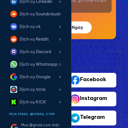
Nhận thưởng mỗi ngày, giftcode và quà
Dịch vụ Linkedin
giá trị.
Dịch vụ Soundcloud
Dịch vụ vk
Trải Nghiệm Ngay
Dịch vụ Reddit
Dịch vụ Discord
Bảng Dịch Vụ Mạng Xã Hội
Dịch vụ Whatsapp
Dịch vụ Google
TikTok
Facebook
Dịch vụ Vote
Youtube
Instagram
Dịch vụ KICK
MUA EMAIL @GMAIL.COM
Shopee
Telegram
Mua @gmail.com thật