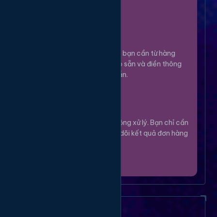
100%.
Chọn Dịch Vụ
3
Lựa chọn dịch vụ bạn cần từ hàng
ngàn tùy chọn có sẵn và điền thông
tin theo hướng dẫn.
Theo Dõi
4
Hệ thống sẽ tự động xử lý. Bạn chỉ cần
thư giãn và theo dõi kết quả đơn hàng
của mình.
Câu Hỏi Thường Gặp