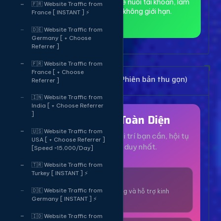
toàn và ẩn danh, phù hợp để nuôi tài khoản, làm
🇫🇷 Website Traffic from
MMO và truy cập web không giới hạn.
France [ INSTANT ] ⚡
🇩🇪 Website Traffic from
Germany [ + Choose
Referrer ]
🇫🇷 Website Traffic from
France [ + Choose
Bảng Dịch Vụ Mạng Xã Hội (Phiên bản thu gọn)
Referrer ]
🇮🇳 Website Traffic from
India [ + Choose Referrer
]
Hệ Sinh Thái Toàn Diện
🇺🇸 Website Traffic from
Mọi dịch vụ, tiện ích và giải trí bạn cần, hội tụ
USA [ + Choose Referrer ]
tại một nền tảng duy nhất.
[Speed ~15,000/Day]
🇹🇷 Website Traffic from
Turkey [ INSTANT ] ⚡
1000+ Dịch Vụ
🇩🇪 Website Traffic from
Công cụ tăng trưởng và hỗ trợ kinh
Germany [ INSTANT ] ⚡
doanh online.
🇮🇩 Website Traffic from