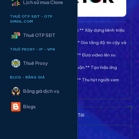
Lịch sử mua Clone
THUÊ OTP SĐT - OTP
GMAIL.COM
🚀 **Tăng Follow/Theo dõi:** Xây dựng kênh triệu
Thuê OTP SĐT
follow uy tín.
❤️ **Tăng Tim/Like Video:** Gia tăng độ tin cậy và
viral cho video.
THUÊ PROXY - IP - VPN
👀 **Tăng View/Lượt xem:** Đưa video lên xu
hướng nhanh chóng.
Thuê Proxy
💬 **Tăng Comment/Bình luận:** Tạo hiệu ứng
thảo luận sôi nổi.
BLOG - BẢNG GIÁ
👁️ **Tăng Mắt Livestream:** Thu hút người xem
cho phiên live của bạn.
Bảng giá dịch vụ
Blogs
Khách Hàng Nói Gì Về Chúng Tôi