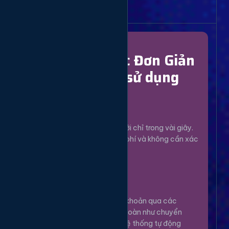
Bắt Đầu Dễ Dàng
Chỉ Với 4 Bước Đơn Giản
để bắt đầu sử dụng
Đăng Ký
1
Tạo tài khoản mới chỉ trong vài giây.
Hoàn toàn miễn phí và không cần xác
minh phức tạp.
Nạp Tiền
2
Nạp tiền vào tài khoản qua các
phương thức an toàn như chuyển
khoản, Momo... Hệ thống tự động