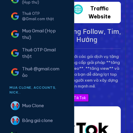
(Họp thư)
Twitter
Traffic
Thuê OTP
Website
@Gmail.com thật
Dịch Vụ TikTok - Tăng Follow, Tim,
Mua Gmail (Họp
View Lên Xu Hướng
thư)
Thuê OTP Gmail
thật
Bùng nổ kênh TikTok của bạn với các gói dịch vụ tăng
trưởng toàn diện. Chúng tôi cung cấp giải pháp **tăng
follow TikTok**, **tăng tim video**, **tăng view** và
Thuê @gmail.com
**bình luận** để giúp video của bạn dễ dàng lọt top
ảo
thịnh hành, thu hút hàng triệu người xem và xây dựng
thương hiệu cá nhân mạnh mẽ.
MUA CLONE, ACCOUNTS,
NICK..
Xem Bảng Giá TikTok
Mua Clone
Bảng giá clone