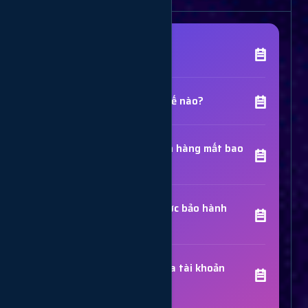
[Tên Dịch Vụ] là gì?
Chất lượng dịch vụ như thế nào?
Thời gian hoàn thành đơn hàng mất bao
lâu?
Các dịch vụ đã mua có được bảo hành
không?
Trợ Lý Hỗ Trợ
Luôn sẵn sàng giải đáp thắc mắc
Sử dụng dịch vụ có bị khóa tài khoản
không?