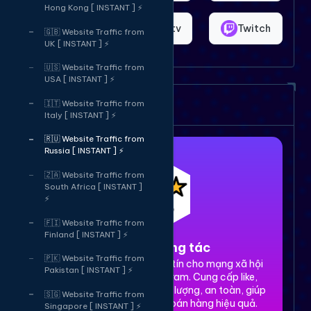
Hong Kong [ INSTANT ] ⚡
Shopee
Bigo.tv
Twitch
🇬🇧 Website Traffic from
UK [ INSTANT ] ⚡
🇺🇸 Website Traffic from
USA [ INSTANT ] ⚡
Dịch vụ của chúng tôi
🇮🇹 Website Traffic from
Italy [ INSTANT ] ⚡
🇷🇺 Website Traffic from
Russia [ INSTANT ] ⚡
🇿🇦 Website Traffic from
South Africa [ INSTANT ]
⚡
🇫🇮 Website Traffic from
Finland [ INSTANT ] ⚡
1. Tăng tương tác
🇵🇰 Website Traffic from
Dịch vụ tăng tương tác uy tín cho mạng xã hội
Pakistan [ INSTANT ] ⚡
Facebook, TikTok, Instagram. Cung cấp like,
share, comment, view chất lượng, an toàn, giúp
🇸🇬 Website Traffic from
xây dựng thương hiệu và bán hàng hiệu quả.
Singapore [ INSTANT ] ⚡