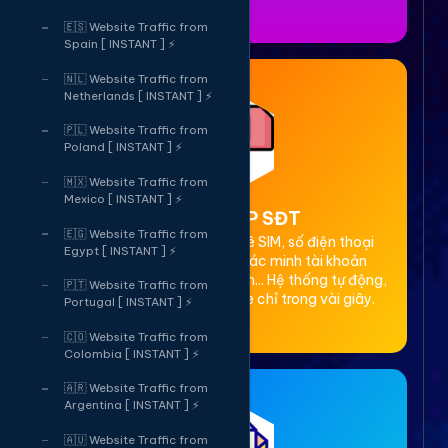
🇪🇸 Website Traffic from
Spain [ INSTANT ] ⚡
🇳🇱 Website Traffic from
Netherlands [ INSTANT ] ⚡
🇵🇱 Website Traffic from
Poland [ INSTANT ] ⚡
🇲🇽 Website Traffic from
Mexico [ INSTANT ] ⚡
2. Thuê OTP SĐT
🇪🇬 Website Traffic from
Cung cấp dịch vụ cho thuê SIM, số điện thoại
Egypt [ INSTANT ] ⚡
(SĐT) để nhận mã OTP xác minh tài khoản
Facebook, Google, Telegram... Hệ thống tự động,
🇵🇹 Website Traffic from
bảo mật, giá rẻ, nhận code chỉ trong vài giây.
Portugal [ INSTANT ] ⚡
🇨🇴 Website Traffic from
Colombia [ INSTANT ] ⚡
🇦🇷 Website Traffic from
Argentina [ INSTANT ] ⚡
🇦🇺 Website Traffic from