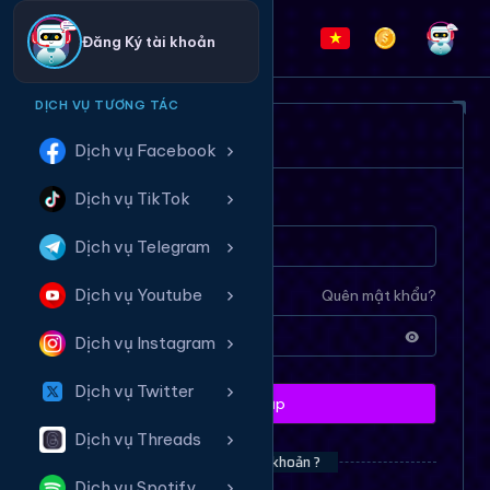
Đăng Ký tài khoản
DỊCH VỤ TƯƠNG TÁC
ĐĂNG NHẬP HỆ THỐNG
Dịch vụ Facebook
Dịch vụ TikTok
Tên tài khoản
Dịch vụ Telegram
Dịch vụ Youtube
Mật khẩu
Quên mật khẩu?
Dịch vụ Instagram
Dịch vụ Twitter
Đăng nhập
Dịch vụ Threads
Bạn chưa có tài khoản ?
Dịch vụ Spotify