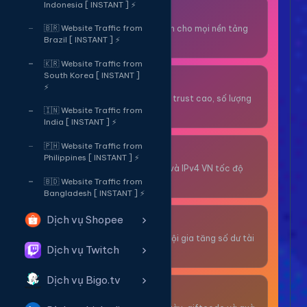
Indonesia [ INSTANT ] ⚡
Thuê OTP SĐT
Nhận code xác minh cho mọi nền tảng
🇧🇷 Website Traffic from
Brazil [ INSTANT ] ⚡
tức thì.
🇰🇷 Website Traffic from
South Korea [ INSTANT ]
OTP/Mua Gmail
⚡
Tài khoản gmail cổ, trust cao, số lượng
lớn.
🇮🇳 Website Traffic from
India [ INSTANT ] ⚡
🇵🇭 Website Traffic from
Thuê Proxy
Philippines [ INSTANT ] ⚡
Proxy dân cư xoay và IPv4 VN tốc độ
cao.
🇧🇩 Website Traffic from
Bangladesh [ INSTANT ] ⚡
Dịch vụ Shopee
Giải Trí
Thư giãn và có cơ hội gia tăng số dư tài
Dịch vụ Twitch
khoản.
Dịch vụ Bigo.tv
Sự Kiện & Quà