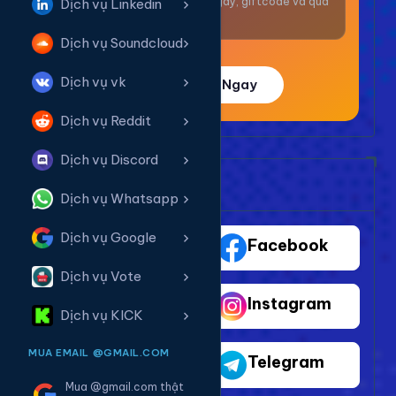
Nhận thưởng mỗi ngày, giftcode và quà
Dịch vụ Linkedin
giá trị.
Dịch vụ Soundcloud
Dịch vụ vk
Trải Nghiệm Ngay
Dịch vụ Reddit
Dịch vụ Discord
Bảng Dịch Vụ Mạng Xã Hội
Dịch vụ Whatsapp
Dịch vụ Google
TikTok
Facebook
Dịch vụ Vote
Youtube
Instagram
Dịch vụ KICK
MUA EMAIL @GMAIL.COM
Shopee
Telegram
Mua @gmail.com thật