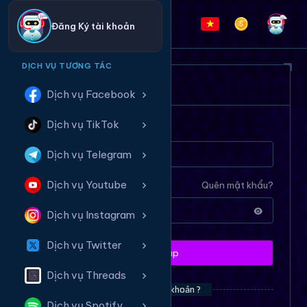
Đăng Ký tài khoản
DỊCH VỤ TƯƠNG TÁC
ĐĂNG NHẬP HỆ THỐNG
Dịch vụ Facebook
Dịch vụ TikTok
Tên tài khoản
Dịch vụ Telegram
Dịch vụ Youtube
Mật khẩu
Quên mật khẩu?
Dịch vụ Instagram
Dịch vụ Twitter
Đăng nhập
Dịch vụ Threads
Bạn chưa có tài khoản ?
Dịch vụ Spotify