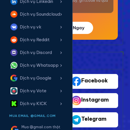
Nhận thưởng mỗi ngày, giftcode và quà
Dịch vụ Linkedin
giá trị.
Dịch vụ Soundcloud
Dịch vụ vk
Trải Nghiệm Ngay
Dịch vụ Reddit
Dịch vụ Discord
Bảng Dịch Vụ Mạng Xã Hội
Dịch vụ Whatsapp
Dịch vụ Google
TikTok
Facebook
Dịch vụ Vote
Youtube
Instagram
Dịch vụ KICK
MUA EMAIL @GMAIL.COM
Shopee
Telegram
Mua @gmail.com thật