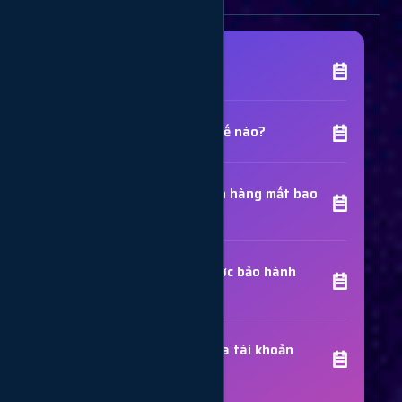
[Tên Dịch Vụ] là gì?
Chất lượng dịch vụ như thế nào?
Thời gian hoàn thành đơn hàng mất bao
lâu?
Các dịch vụ đã mua có được bảo hành
không?
Trợ Lý Hỗ Trợ
Luôn sẵn sàng giải đáp thắc mắc
Sử dụng dịch vụ có bị khóa tài khoản
không?