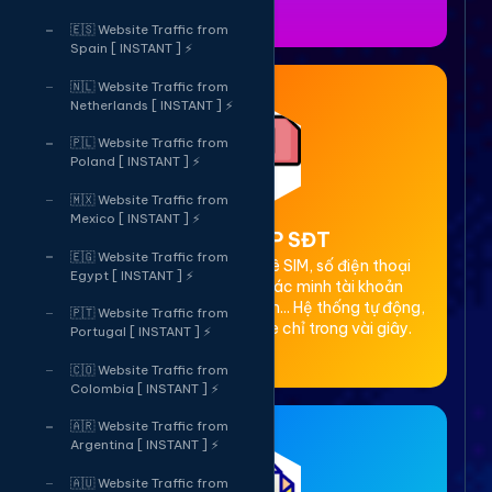
🇪🇸 Website Traffic from
Spain [ INSTANT ] ⚡
🇳🇱 Website Traffic from
Netherlands [ INSTANT ] ⚡
🇵🇱 Website Traffic from
Poland [ INSTANT ] ⚡
🇲🇽 Website Traffic from
Mexico [ INSTANT ] ⚡
2. Thuê OTP SĐT
🇪🇬 Website Traffic from
Cung cấp dịch vụ cho thuê SIM, số điện thoại
Egypt [ INSTANT ] ⚡
(SĐT) để nhận mã OTP xác minh tài khoản
Facebook, Google, Telegram... Hệ thống tự động,
🇵🇹 Website Traffic from
bảo mật, giá rẻ, nhận code chỉ trong vài giây.
Portugal [ INSTANT ] ⚡
🇨🇴 Website Traffic from
Colombia [ INSTANT ] ⚡
🇦🇷 Website Traffic from
Argentina [ INSTANT ] ⚡
🇦🇺 Website Traffic from