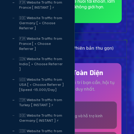
toàn và ẩn danh, phù hợp để nuôi tài khoản, làm
🇫🇷 Website Traffic from
MMO và truy cập web không giới hạn.
France [ INSTANT ] ⚡
🇩🇪 Website Traffic from
Germany [ + Choose
Referrer ]
🇫🇷 Website Traffic from
France [ + Choose
Bảng Dịch Vụ Mạng Xã Hội (Phiên bản thu gọn)
Referrer ]
🇮🇳 Website Traffic from
India [ + Choose Referrer
]
Hệ Sinh Thái Toàn Diện
🇺🇸 Website Traffic from
Mọi dịch vụ, tiện ích và giải trí bạn cần, hội tụ
USA [ + Choose Referrer ]
tại một nền tảng duy nhất.
[Speed ~15,000/Day]
🇹🇷 Website Traffic from
Turkey [ INSTANT ] ⚡
1000+ Dịch Vụ
🇩🇪 Website Traffic from
Công cụ tăng trưởng và hỗ trợ kinh
Germany [ INSTANT ] ⚡
doanh online.
🇮🇩 Website Traffic from