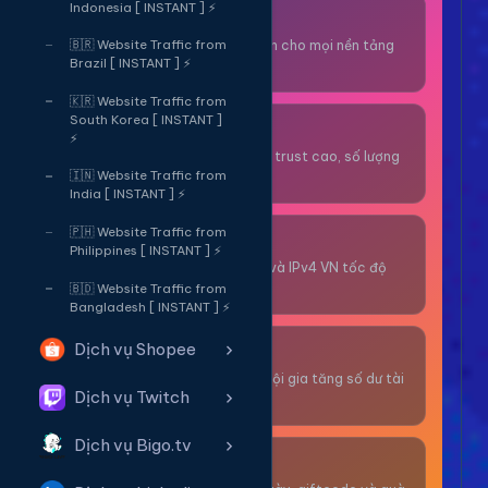
Indonesia [ INSTANT ] ⚡
Thuê OTP SĐT
Nhận code xác minh cho mọi nền tảng
🇧🇷 Website Traffic from
Brazil [ INSTANT ] ⚡
tức thì.
🇰🇷 Website Traffic from
South Korea [ INSTANT ]
OTP/Mua Gmail
⚡
Tài khoản gmail cổ, trust cao, số lượng
lớn.
🇮🇳 Website Traffic from
India [ INSTANT ] ⚡
🇵🇭 Website Traffic from
Thuê Proxy
Philippines [ INSTANT ] ⚡
Proxy dân cư xoay và IPv4 VN tốc độ
cao.
🇧🇩 Website Traffic from
Bangladesh [ INSTANT ] ⚡
Dịch vụ Shopee
Giải Trí
Thư giãn và có cơ hội gia tăng số dư tài
Dịch vụ Twitch
khoản.
Dịch vụ Bigo.tv
Sự Kiện & Quà