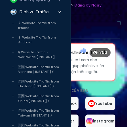
Bạn chưa có tài khoản ? ?
Đăng Ký Ngay
Dịch vụ Traffic
👍
🔥
📱 Website Traffic from
iPhone
Dịch vụ tăng mắt Livetream
📱 Website Traffic from
😍
😍
Android
Tăng Mắt Livestream TikTok
353
🌐 Website Traffic -
Worldwide [ INSTANT ]
Thu hút hàng ngàn lượt xem cho
livestream TikTok, giúp phiên live lên
😍
🔥
🇻🇳 Website Traffic from
xu hướng và tiếp cận triệu người.
Vietnam [ INSTANT ] ⚡
🇹🇭 Website Traffic from
Thailand [ INSTANT ] ⚡
CHỌN NỀN TẢNG CỦA BẠN
🇨🇳 Website Traffic from
China [ INSTANT ] ⚡
TikTok
Facebook
YouTube
🇹🇼 Website Traffic from
Taiwan [ INSTANT ] ⚡
Telegram
Twitter
Instagram
🇭🇰 Website Traffic from