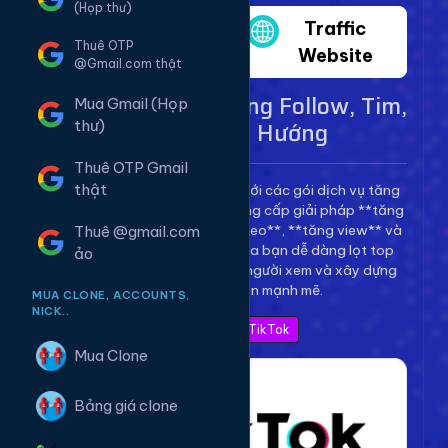
(Họp thư)
Twitter
Traffic
Thuê OTP
Website
@Gmail.com thật
Dịch Vụ TikTok - Tăng Follow, Tim,
Mua Gmail (Họp
View Lên Xu Hướng
thư)
Thuê OTP Gmail
thật
Bùng nổ kênh TikTok của bạn với các gói dịch vụ tăng
trưởng toàn diện. Chúng tôi cung cấp giải pháp **tăng
follow TikTok**, **tăng tim video**, **tăng view** và
Thuê @gmail.com
**bình luận** để giúp video của bạn dễ dàng lọt top
ảo
thịnh hành, thu hút hàng triệu người xem và xây dựng
thương hiệu cá nhân mạnh mẽ.
MUA CLONE, ACCOUNTS,
NICK..
Xem Bảng Giá TikTok
Mua Clone
Bảng giá clone