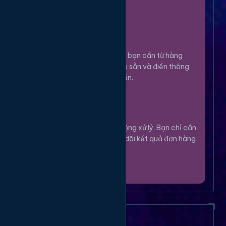
100%.
Chọn Dịch Vụ
3
Lựa chọn dịch vụ bạn cần từ hàng
ngàn tùy chọn có sẵn và điền thông
tin theo hướng dẫn.
Theo Dõi
4
Hệ thống sẽ tự động xử lý. Bạn chỉ cần
thư giãn và theo dõi kết quả đơn hàng
của mình.
Câu Hỏi Thường Gặp