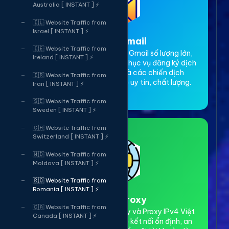
Australia [ INSTANT ] ⚡
🇮🇱 Website Traffic from
Israel [ INSTANT ] ⚡
3. Thuê Gmail
🇮🇪 Website Traffic from
Dịch vụ cho thuê tài khoản Gmail số lượng lớn,
Ireland [ INSTANT ] ⚡
Gmail cổ, có độ trust cao. Phục vụ đăng ký dịch
vụ, xác minh tài khoản và các chiến dịch
🇮🇷 Website Traffic from
marketing online. Đảm bảo uy tín, chất lượng.
Iran [ INSTANT ] ⚡
🇸🇪 Website Traffic from
Sweden [ INSTANT ] ⚡
🇨🇭 Website Traffic from
Switzerland [ INSTANT ] ⚡
🇲🇩 Website Traffic from
Moldova [ INSTANT ] ⚡
🇷🇴 Website Traffic from
Romania [ INSTANT ] ⚡
4. Thuê Proxy
🇨🇦 Website Traffic from
Cho thuê Proxy dân cư xoay và Proxy IPv4 Việt
Canada [ INSTANT ] ⚡
Nam tốc độ cao. Đảm bảo kết nối ổn định, an