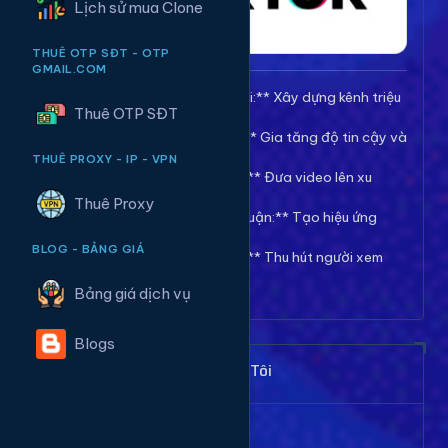
Lịch sử mua Clone
THUÊ OTP SĐT - OTP
GMAIL.COM
🚀 **Tăng Follow/Theo dõi:** Xây dựng kênh triệu
Thuê OTP SĐT
follow uy tín.
❤️ **Tăng Tim/Like Video:** Gia tăng độ tin cậy và
viral cho video.
THUÊ PROXY - IP - VPN
👀 **Tăng View/Lượt xem:** Đưa video lên xu
hướng nhanh chóng.
Thuê Proxy
💬 **Tăng Comment/Bình luận:** Tạo hiệu ứng
thảo luận sôi nổi.
BLOG - BẢNG GIÁ
👁️ **Tăng Mắt Livestream:** Thu hút người xem
cho phiên live của bạn.
Bảng giá dịch vụ
Blogs
Khách Hàng Nói Gì Về Chúng Tôi