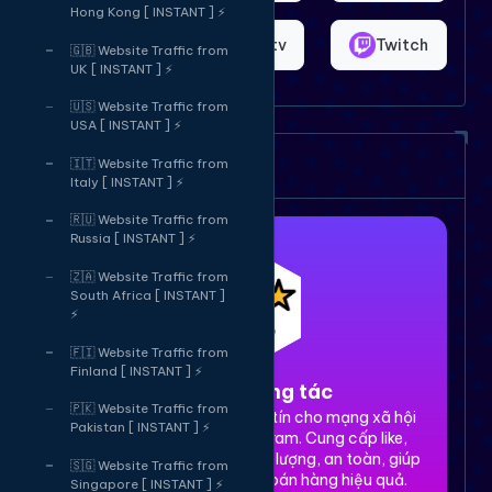
Hong Kong [ INSTANT ] ⚡
Shopee
Bigo.tv
Twitch
🇬🇧 Website Traffic from
UK [ INSTANT ] ⚡
🇺🇸 Website Traffic from
USA [ INSTANT ] ⚡
Dịch vụ của chúng tôi
🇮🇹 Website Traffic from
Italy [ INSTANT ] ⚡
🇷🇺 Website Traffic from
Russia [ INSTANT ] ⚡
🇿🇦 Website Traffic from
South Africa [ INSTANT ]
⚡
🇫🇮 Website Traffic from
Finland [ INSTANT ] ⚡
1. Tăng tương tác
🇵🇰 Website Traffic from
Dịch vụ tăng tương tác uy tín cho mạng xã hội
Pakistan [ INSTANT ] ⚡
Facebook, TikTok, Instagram. Cung cấp like,
share, comment, view chất lượng, an toàn, giúp
🇸🇬 Website Traffic from
xây dựng thương hiệu và bán hàng hiệu quả.
Singapore [ INSTANT ] ⚡