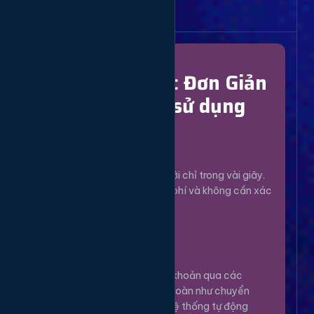
Bắt Đầu Dễ Dàng
Chỉ Với 4 Bước Đơn Giản
để bắt đầu sử dụng
Đăng Ký
1
Tạo tài khoản mới chỉ trong vài giây.
Hoàn toàn miễn phí và không cần xác
minh phức tạp.
Nạp Tiền
2
Nạp tiền vào tài khoản qua các
phương thức an toàn như chuyển
khoản, Momo... Hệ thống tự động