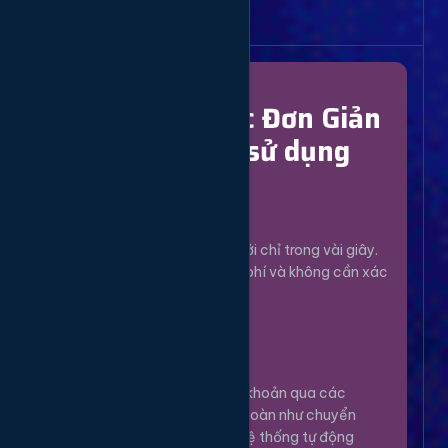
Bắt Đầu Dễ Dàng
Chỉ Với 4 Bước Đơn Giản
để bắt đầu sử dụng
Đăng Ký
1
Tạo tài khoản mới chỉ trong vài giây.
Hoàn toàn miễn phí và không cần xác
minh phức tạp.
Nạp Tiền
2
Nạp tiền vào tài khoản qua các
phương thức an toàn như chuyển
khoản, Momo... Hệ thống tự động