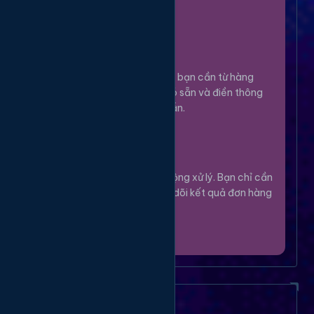
100%.
Chọn Dịch Vụ
3
Lựa chọn dịch vụ bạn cần từ hàng
ngàn tùy chọn có sẵn và điền thông
tin theo hướng dẫn.
Theo Dõi
4
Hệ thống sẽ tự động xử lý. Bạn chỉ cần
thư giãn và theo dõi kết quả đơn hàng
của mình.
Câu Hỏi Thường Gặp