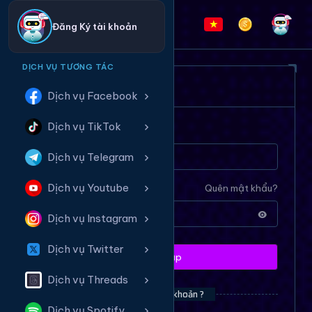
Đăng Ký tài khoản
DỊCH VỤ TƯƠNG TÁC
ĐĂNG NHẬP HỆ THỐNG
Dịch vụ Facebook
Dịch vụ TikTok
Tên tài khoản
Dịch vụ Telegram
Dịch vụ Youtube
Mật khẩu
Quên mật khẩu?
Dịch vụ Instagram
Dịch vụ Twitter
Đăng nhập
Dịch vụ Threads
Bạn chưa có tài khoản ?
Dịch vụ Spotify