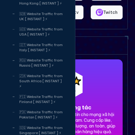
Hong Kong [ INSTANT ] ⚡
Shopee
Bigo.tv
Twitch
🇬🇧 Website Traffic from
UK [ INSTANT ] ⚡
🇺🇸 Website Traffic from
USA [ INSTANT ] ⚡
Dịch vụ của chúng tôi
🇮🇹 Website Traffic from
Italy [ INSTANT ] ⚡
🇷🇺 Website Traffic from
Russia [ INSTANT ] ⚡
🇿🇦 Website Traffic from
South Africa [ INSTANT ]
⚡
🇫🇮 Website Traffic from
Finland [ INSTANT ] ⚡
1. Tăng tương tác
🇵🇰 Website Traffic from
Dịch vụ tăng tương tác uy tín cho mạng xã hội
Pakistan [ INSTANT ] ⚡
Facebook, TikTok, Instagram. Cung cấp like,
share, comment, view chất lượng, an toàn, giúp
🇸🇬 Website Traffic from
xây dựng thương hiệu và bán hàng hiệu quả.
Singapore [ INSTANT ] ⚡