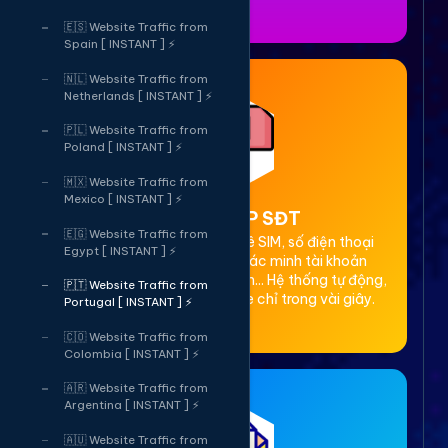
🇪🇸 Website Traffic from
Spain [ INSTANT ] ⚡
🇳🇱 Website Traffic from
Netherlands [ INSTANT ] ⚡
🇵🇱 Website Traffic from
Poland [ INSTANT ] ⚡
🇲🇽 Website Traffic from
Mexico [ INSTANT ] ⚡
2. Thuê OTP SĐT
🇪🇬 Website Traffic from
Cung cấp dịch vụ cho thuê SIM, số điện thoại
Egypt [ INSTANT ] ⚡
(SĐT) để nhận mã OTP xác minh tài khoản
Facebook, Google, Telegram... Hệ thống tự động,
🇵🇹 Website Traffic from
bảo mật, giá rẻ, nhận code chỉ trong vài giây.
Portugal [ INSTANT ] ⚡
🇨🇴 Website Traffic from
Colombia [ INSTANT ] ⚡
🇦🇷 Website Traffic from
Argentina [ INSTANT ] ⚡
🇦🇺 Website Traffic from