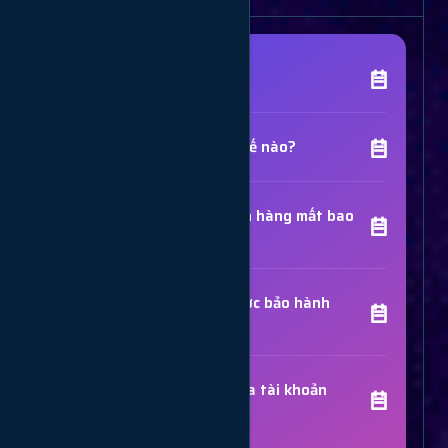
[Tên Dịch Vụ] là gì?
Chất lượng dịch vụ như thế nào?
Thời gian hoàn thành đơn hàng mất bao
lâu?
Các dịch vụ đã mua có được bảo hành
không?
Trợ Lý Hỗ Trợ
Luôn sẵn sàng giải đáp thắc mắc
Sử dụng dịch vụ có bị khóa tài khoản
không?