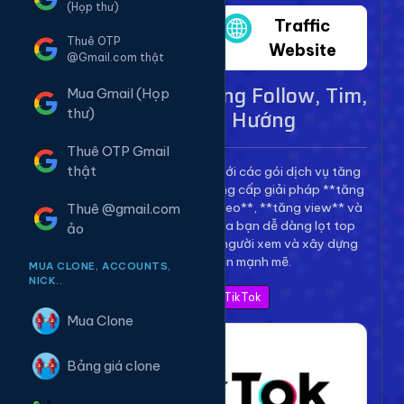
(Họp thư)
Twitter
Traffic
Thuê OTP
Website
@Gmail.com thật
Dịch Vụ TikTok - Tăng Follow, Tim,
Mua Gmail (Họp
View Lên Xu Hướng
thư)
Thuê OTP Gmail
thật
Bùng nổ kênh TikTok của bạn với các gói dịch vụ tăng
trưởng toàn diện. Chúng tôi cung cấp giải pháp **tăng
follow TikTok**, **tăng tim video**, **tăng view** và
Thuê @gmail.com
**bình luận** để giúp video của bạn dễ dàng lọt top
ảo
thịnh hành, thu hút hàng triệu người xem và xây dựng
thương hiệu cá nhân mạnh mẽ.
MUA CLONE, ACCOUNTS,
NICK..
Xem Bảng Giá TikTok
Mua Clone
Bảng giá clone