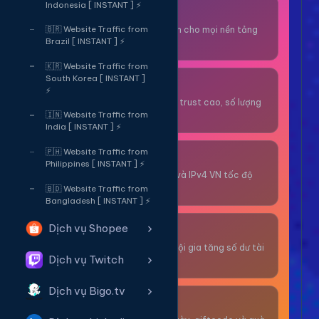
Indonesia [ INSTANT ] ⚡
Thuê OTP SĐT
Nhận code xác minh cho mọi nền tảng
🇧🇷 Website Traffic from
Brazil [ INSTANT ] ⚡
tức thì.
🇰🇷 Website Traffic from
South Korea [ INSTANT ]
OTP/Mua Gmail
⚡
Tài khoản gmail cổ, trust cao, số lượng
lớn.
🇮🇳 Website Traffic from
India [ INSTANT ] ⚡
🇵🇭 Website Traffic from
Thuê Proxy
Philippines [ INSTANT ] ⚡
Proxy dân cư xoay và IPv4 VN tốc độ
cao.
🇧🇩 Website Traffic from
Bangladesh [ INSTANT ] ⚡
Dịch vụ Shopee
Giải Trí
Thư giãn và có cơ hội gia tăng số dư tài
Dịch vụ Twitch
khoản.
Dịch vụ Bigo.tv
Sự Kiện & Quà