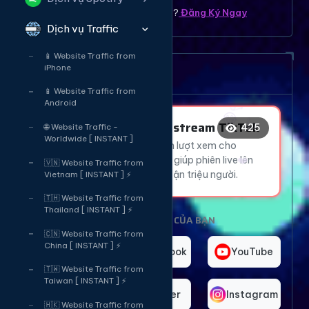
Bạn chưa có tài khoản ? ?
Đăng Ký Ngay
Dịch vụ Traffic
😍
😂
🔥
📱 Website Traffic from
👍
iPhone
Dịch vụ tăng mắt Livetream
😂
👍
📱 Website Traffic from
Android
❤️
Tăng Mắt Livestream TikTok
425
🌐 Website Traffic -
Worldwide [ INSTANT ]
🔥
Thu hút hàng ngàn lượt xem cho
livestream TikTok, giúp phiên live lên
🇻🇳 Website Traffic from
😍
👍
xu hướng và tiếp cận triệu người.
Vietnam [ INSTANT ] ⚡
🇹🇭 Website Traffic from
Thailand [ INSTANT ] ⚡
CHỌN NỀN TẢNG CỦA BẠN
🇨🇳 Website Traffic from
China [ INSTANT ] ⚡
TikTok
Facebook
YouTube
🇹🇼 Website Traffic from
Taiwan [ INSTANT ] ⚡
Telegram
Twitter
Instagram
🇭🇰 Website Traffic from