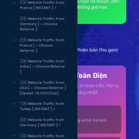
toàn và ẩn danh, phù hợp để nuôi tài khoản, làm
🇫🇷 Website Traffic from
MMO và truy cập web không giới hạn.
France [ INSTANT ] ⚡
🇩🇪 Website Traffic from
Germany [ + Choose
Referrer ]
🇫🇷 Website Traffic from
France [ + Choose
Bảng Dịch Vụ Mạng Xã Hội (Phiên bản thu gọn)
Referrer ]
🇮🇳 Website Traffic from
India [ + Choose Referrer
]
Hệ Sinh Thái Toàn Diện
🇺🇸 Website Traffic from
Mọi dịch vụ, tiện ích và giải trí bạn cần, hội tụ
USA [ + Choose Referrer ]
tại một nền tảng duy nhất.
[Speed ~15,000/Day]
🇹🇷 Website Traffic from
Turkey [ INSTANT ] ⚡
1000+ Dịch Vụ
🇩🇪 Website Traffic from
Công cụ tăng trưởng và hỗ trợ kinh
Germany [ INSTANT ] ⚡
doanh online.
🇮🇩 Website Traffic from