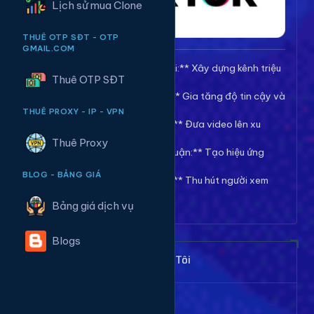
Lịch sử mua Clone
THUÊ OTP SĐT - OTP
GMAIL.COM
🚀 **Tăng Follow/Theo dõi:** Xây dựng kênh triệu
Thuê OTP SĐT
follow uy tín.
❤️ **Tăng Tim/Like Video:** Gia tăng độ tin cậy và
viral cho video.
THUÊ PROXY - IP - VPN
👀 **Tăng View/Lượt xem:** Đưa video lên xu
hướng nhanh chóng.
Thuê Proxy
💬 **Tăng Comment/Bình luận:** Tạo hiệu ứng
thảo luận sôi nổi.
BLOG - BẢNG GIÁ
👁️ **Tăng Mắt Livestream:** Thu hút người xem
cho phiên live của bạn.
Bảng giá dịch vụ
Blogs
Khách Hàng Nói Gì Về Chúng Tôi