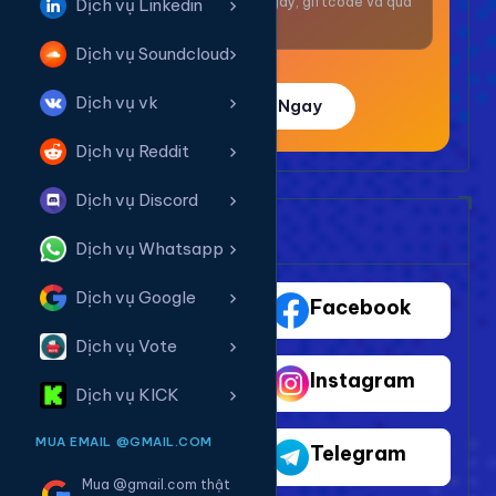
Nhận thưởng mỗi ngày, giftcode và quà
Dịch vụ Linkedin
giá trị.
Dịch vụ Soundcloud
Dịch vụ vk
Trải Nghiệm Ngay
Dịch vụ Reddit
Dịch vụ Discord
Bảng Dịch Vụ Mạng Xã Hội
Dịch vụ Whatsapp
Dịch vụ Google
TikTok
Facebook
Dịch vụ Vote
Youtube
Instagram
Dịch vụ KICK
MUA EMAIL @GMAIL.COM
Shopee
Telegram
Mua @gmail.com thật