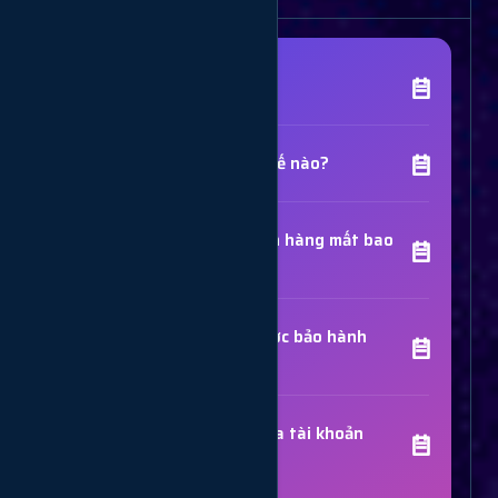
[Tên Dịch Vụ] là gì?
Chất lượng dịch vụ như thế nào?
Thời gian hoàn thành đơn hàng mất bao
lâu?
Các dịch vụ đã mua có được bảo hành
không?
Trợ Lý Hỗ Trợ
Luôn sẵn sàng giải đáp thắc mắc
Sử dụng dịch vụ có bị khóa tài khoản
không?