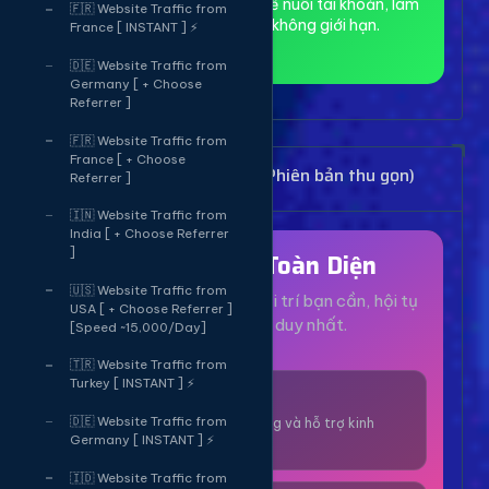
toàn và ẩn danh, phù hợp để nuôi tài khoản, làm
🇫🇷 Website Traffic from
MMO và truy cập web không giới hạn.
France [ INSTANT ] ⚡
🇩🇪 Website Traffic from
Germany [ + Choose
Referrer ]
🇫🇷 Website Traffic from
France [ + Choose
Bảng Dịch Vụ Mạng Xã Hội (Phiên bản thu gọn)
Referrer ]
🇮🇳 Website Traffic from
India [ + Choose Referrer
]
Hệ Sinh Thái Toàn Diện
🇺🇸 Website Traffic from
Mọi dịch vụ, tiện ích và giải trí bạn cần, hội tụ
USA [ + Choose Referrer ]
tại một nền tảng duy nhất.
[Speed ~15,000/Day]
🇹🇷 Website Traffic from
Turkey [ INSTANT ] ⚡
1000+ Dịch Vụ
🇩🇪 Website Traffic from
Công cụ tăng trưởng và hỗ trợ kinh
Germany [ INSTANT ] ⚡
doanh online.
🇮🇩 Website Traffic from