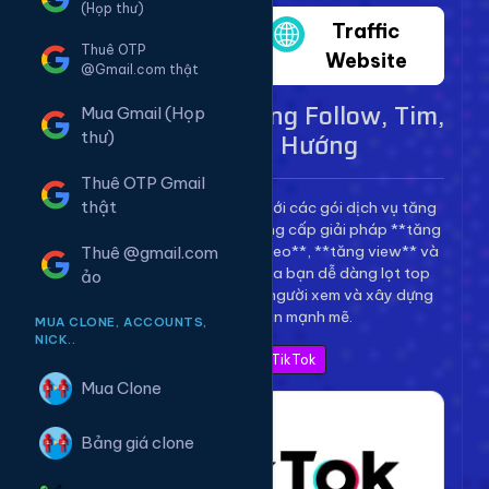
(Họp thư)
Twitter
Traffic
Thuê OTP
Website
@Gmail.com thật
Dịch Vụ TikTok - Tăng Follow, Tim,
Mua Gmail (Họp
View Lên Xu Hướng
thư)
Thuê OTP Gmail
thật
Bùng nổ kênh TikTok của bạn với các gói dịch vụ tăng
trưởng toàn diện. Chúng tôi cung cấp giải pháp **tăng
follow TikTok**, **tăng tim video**, **tăng view** và
Thuê @gmail.com
**bình luận** để giúp video của bạn dễ dàng lọt top
ảo
thịnh hành, thu hút hàng triệu người xem và xây dựng
thương hiệu cá nhân mạnh mẽ.
MUA CLONE, ACCOUNTS,
NICK..
Xem Bảng Giá TikTok
Mua Clone
Bảng giá clone