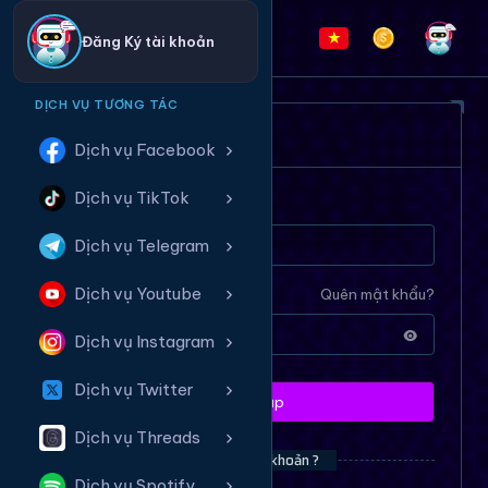
Đăng Ký tài khoản
DỊCH VỤ TƯƠNG TÁC
ĐĂNG NHẬP HỆ THỐNG
Dịch vụ Facebook
Dịch vụ TikTok
Tên tài khoản
Dịch vụ Telegram
Dịch vụ Youtube
Mật khẩu
Quên mật khẩu?
Dịch vụ Instagram
Dịch vụ Twitter
Đăng nhập
Dịch vụ Threads
Bạn chưa có tài khoản ?
Dịch vụ Spotify