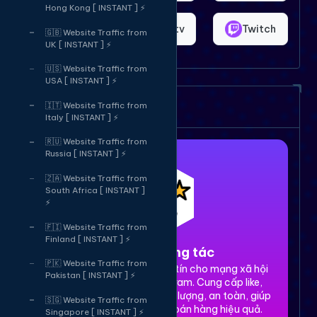
Hong Kong [ INSTANT ] ⚡
Shopee
Bigo.tv
Twitch
🇬🇧 Website Traffic from
UK [ INSTANT ] ⚡
🇺🇸 Website Traffic from
USA [ INSTANT ] ⚡
Dịch vụ của chúng tôi
🇮🇹 Website Traffic from
Italy [ INSTANT ] ⚡
🇷🇺 Website Traffic from
Russia [ INSTANT ] ⚡
🇿🇦 Website Traffic from
South Africa [ INSTANT ]
⚡
🇫🇮 Website Traffic from
Finland [ INSTANT ] ⚡
1. Tăng tương tác
🇵🇰 Website Traffic from
Dịch vụ tăng tương tác uy tín cho mạng xã hội
Pakistan [ INSTANT ] ⚡
Facebook, TikTok, Instagram. Cung cấp like,
share, comment, view chất lượng, an toàn, giúp
🇸🇬 Website Traffic from
xây dựng thương hiệu và bán hàng hiệu quả.
Singapore [ INSTANT ] ⚡