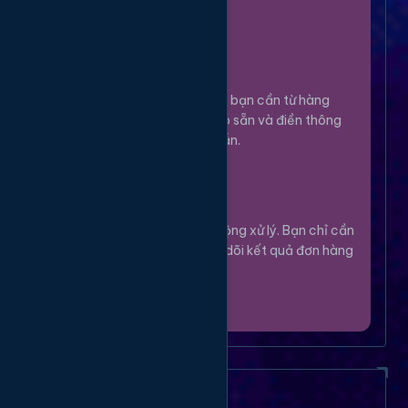
100%.
Chọn Dịch Vụ
3
Lựa chọn dịch vụ bạn cần từ hàng
ngàn tùy chọn có sẵn và điền thông
tin theo hướng dẫn.
Theo Dõi
4
Hệ thống sẽ tự động xử lý. Bạn chỉ cần
thư giãn và theo dõi kết quả đơn hàng
của mình.
Câu Hỏi Thường Gặp