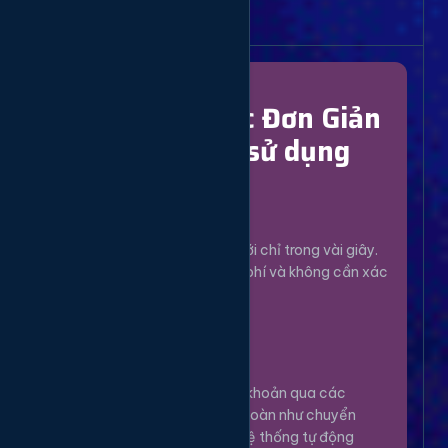
Bắt Đầu Dễ Dàng
Chỉ Với 4 Bước Đơn Giản
để bắt đầu sử dụng
Đăng Ký
1
Tạo tài khoản mới chỉ trong vài giây.
Hoàn toàn miễn phí và không cần xác
minh phức tạp.
Nạp Tiền
2
Nạp tiền vào tài khoản qua các
phương thức an toàn như chuyển
khoản, Momo... Hệ thống tự động