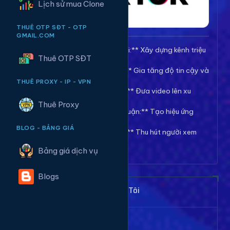
Lịch sử mua Clone
THUÊ OTP SĐT - OTP
GMAIL.COM
🚀 **Tăng Follow/Theo dõi:** Xây dựng kênh triệu
Thuê OTP SĐT
follow uy tín.
❤️ **Tăng Tim/Like Video:** Gia tăng độ tin cậy và
viral cho video.
THUÊ PROXY - IP - VPN
👀 **Tăng View/Lượt xem:** Đưa video lên xu
hướng nhanh chóng.
Thuê Proxy
💬 **Tăng Comment/Bình luận:** Tạo hiệu ứng
thảo luận sôi nổi.
BLOG - BẢNG GIÁ
👁️ **Tăng Mắt Livestream:** Thu hút người xem
cho phiên live của bạn.
Bảng giá dịch vụ
Blogs
Khách Hàng Nói Gì Về Chúng Tôi