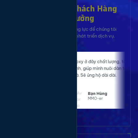
Hơn 10,000+ Khách Hàng
Đã Tin Tưởng
Sự hài lòng của bạn là động lực để chúng tôi
không ngừng cải tiến và phát triển dịch vụ.
p website của
Proxy ở đây chất lượng, tốc độ nhanh, ổn
 rõ rệt. Đã sử
định, giúp mình nuôi dàn tài khoản mượt
t hài lòng.
mà. Sẽ ủng hộ dài dài.
Bạn Hùng
MMO-er