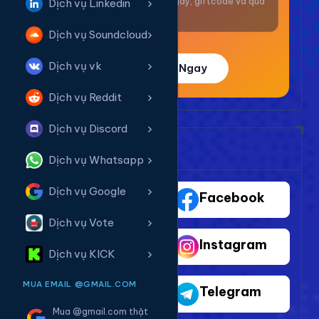
Nhận thưởng mỗi ngày, giftcode và quà
Dịch vụ Linkedin
giá trị.
Dịch vụ Soundcloud
Dịch vụ vk
Trải Nghiệm Ngay
Dịch vụ Reddit
Dịch vụ Discord
Bảng Dịch Vụ Mạng Xã Hội
Dịch vụ Whatsapp
Dịch vụ Google
TikTok
Facebook
Dịch vụ Vote
Youtube
Instagram
Dịch vụ KICK
MUA EMAIL @GMAIL.COM
Shopee
Telegram
Mua @gmail.com thật