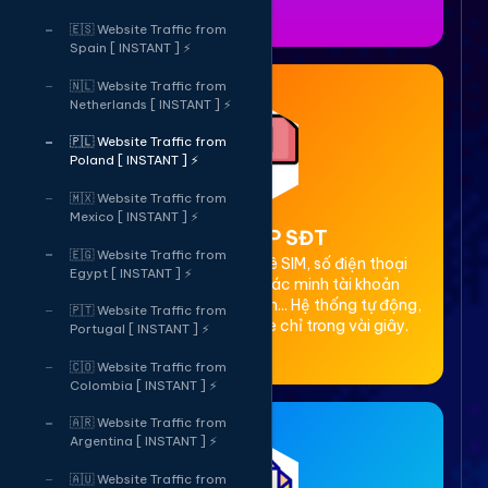
🇪🇸 Website Traffic from
Spain [ INSTANT ] ⚡
🇳🇱 Website Traffic from
Netherlands [ INSTANT ] ⚡
🇵🇱 Website Traffic from
Poland [ INSTANT ] ⚡
🇲🇽 Website Traffic from
Mexico [ INSTANT ] ⚡
2. Thuê OTP SĐT
🇪🇬 Website Traffic from
Cung cấp dịch vụ cho thuê SIM, số điện thoại
Egypt [ INSTANT ] ⚡
(SĐT) để nhận mã OTP xác minh tài khoản
Facebook, Google, Telegram... Hệ thống tự động,
🇵🇹 Website Traffic from
bảo mật, giá rẻ, nhận code chỉ trong vài giây.
Portugal [ INSTANT ] ⚡
🇨🇴 Website Traffic from
Colombia [ INSTANT ] ⚡
🇦🇷 Website Traffic from
Argentina [ INSTANT ] ⚡
🇦🇺 Website Traffic from