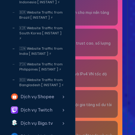
Indonesia [ INSTANT ] ⚡
Thuê OTP SĐT
Nhận code xác minh cho mọi nền tảng
🇧🇷 Website Traffic from
Brazil [ INSTANT ] ⚡
tức thì.
🇰🇷 Website Traffic from
South Korea [ INSTANT ]
OTP/Mua Gmail
⚡
Tài khoản gmail cổ, trust cao, số lượng
lớn.
🇮🇳 Website Traffic from
India [ INSTANT ] ⚡
🇵🇭 Website Traffic from
Thuê Proxy
Philippines [ INSTANT ] ⚡
Proxy dân cư xoay và IPv4 VN tốc độ
cao.
🇧🇩 Website Traffic from
Bangladesh [ INSTANT ] ⚡
Dịch vụ Shopee
Giải Trí
Thư giãn và có cơ hội gia tăng số dư tài
Dịch vụ Twitch
khoản.
Dịch vụ Bigo.tv
Sự Kiện & Quà