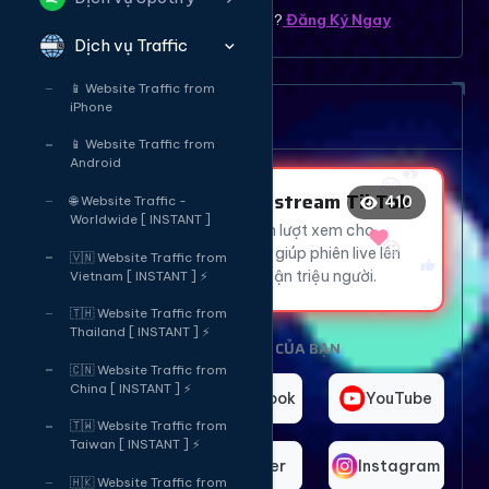
Bạn chưa có tài khoản ? ?
Đăng Ký Ngay
Dịch vụ Traffic
📱 Website Traffic from
😍
❤️
iPhone
Dịch vụ tăng mắt Livetream
🔥
😂
📱 Website Traffic from
Android
😍
Tăng Mắt Livestream TikTok
410
🌐 Website Traffic -
Worldwide [ INSTANT ]
Thu hút hàng ngàn lượt xem cho
livestream TikTok, giúp phiên live lên
🇻🇳 Website Traffic from
xu hướng và tiếp cận triệu người.
Vietnam [ INSTANT ] ⚡
🇹🇭 Website Traffic from
Thailand [ INSTANT ] ⚡
CHỌN NỀN TẢNG CỦA BẠN
🇨🇳 Website Traffic from
China [ INSTANT ] ⚡
TikTok
Facebook
YouTube
🇹🇼 Website Traffic from
Taiwan [ INSTANT ] ⚡
Telegram
Twitter
Instagram
🇭🇰 Website Traffic from