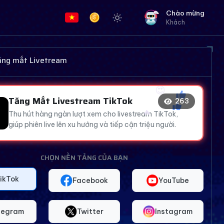
Chào mừng
Khách
❤️
😍
🔥
tăng mắt Livetream
👍
😍
Tăng Mắt Livestream TikTok
265
Thu hút hàng ngàn lượt xem cho livestream TikTok,
👍
giúp phiên live lên xu hướng và tiếp cận triệu người.
CHỌN NỀN TẢNG CỦA BẠN
ikTok
Facebook
YouTube
legram
Twitter
Instagram