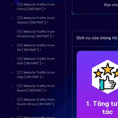
Bạn chư
🇨🇳 Website Traffic from
China [ INSTANT ] ⚡
🇹🇼 Website Traffic from
Taiwan [ INSTANT ] ⚡
🇭🇰 Website Traffic from
Hong Kong [ INSTANT ] ⚡
Dịch vụ của chúng tôi
🇬🇧 Website Traffic from
UK [ INSTANT ] ⚡
🇺🇸 Website Traffic from
USA [ INSTANT ] ⚡
🇮🇹 Website Traffic from
Italy [ INSTANT ] ⚡
🇷🇺 Website Traffic from
Russia [ INSTANT ] ⚡
🇿🇦 Website Traffic from
1. Tăng t
South Africa [ INSTANT ]
⚡
tác
🇫🇮 Website Traffic from