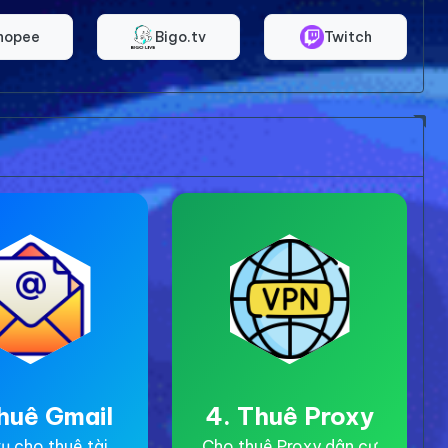
hopee
Bigo.tv
Twitch
huê Gmail
4. Thuê Proxy
ụ cho thuê tài
Cho thuê Proxy dân cư