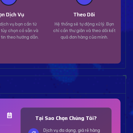
ọn Dịch Vụ
Theo Dõi
dịch vụ bạn cần từ
Hệ thống sẽ tự động xử lý. Bạn
tùy chọn có sẵn và
chỉ cần thư giãn và theo dõi kết
 tin theo hướng dẫn.
quả đơn hàng của mình.
Trợ Lý Hỗ Trợ
Luôn sẵn sàng giải đáp thắc mắc
Tại Sao Chọn Chúng Tôi?
Vui lòng chọn phương thức hỗ trợ phù hợp với nhu
cầu của bạn.
Dịch vụ đa dạng, giá rẻ hàng