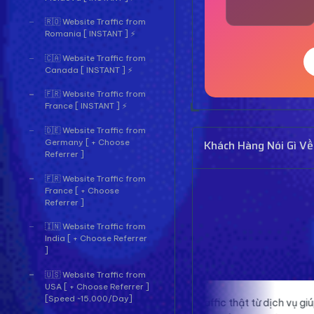
🇷🇴 Website Traffic from
Romania [ INSTANT ] ⚡
🇨🇦 Website Traffic from
Canada [ INSTANT ] ⚡
🇫🇷 Website Traffic from
France [ INSTANT ] ⚡
🇩🇪 Website Traffic from
Khách Hàng Nói Gì Về
Germany [ + Choose
Referrer ]
🇫🇷 Website Traffic from
France [ + Choose
Referrer ]
🇮🇳 Website Traffic from
India [ + Choose Referrer
]
🇺🇸 Website Traffic from
USA [ + Choose Referrer ]
[Speed ~15,000/Day]
Traffic thật từ dịch vụ giúp website của
Pro