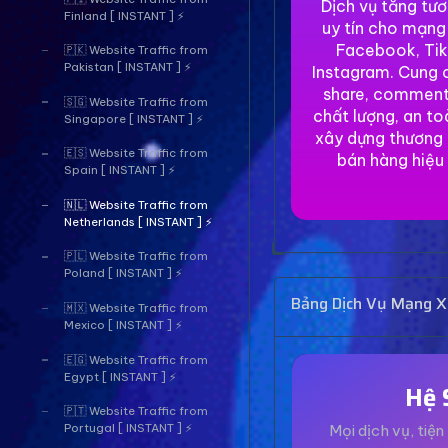
Dịch vụ tăng tư
Finland [ INSTANT ] ⚡
uy tín cho mạng
Facebook, Tik
🇵🇰 Website Traffic from
Pakistan [ INSTANT ] ⚡
Instagram. Cung c
share, comment
🇸🇬 Website Traffic from
chất lượng, an to
Singapore [ INSTANT ] ⚡
xây dựng thương 
🇪🇸 Website Traffic from
bán hàng hiệu
Spain [ INSTANT ] ⚡
🇳🇱 Website Traffic from
Netherlands [ INSTANT ] ⚡
🇵🇱 Website Traffic from
Poland [ INSTANT ] ⚡
Bảng Dịch Vụ Mạng Xã
🇲🇽 Website Traffic from
Mexico [ INSTANT ] ⚡
🇪🇬 Website Traffic from
Egypt [ INSTANT ] ⚡
Hệ 
🇵🇹 Website Traffic from
Mọi dịch vụ, tiện 
Portugal [ INSTANT ] ⚡