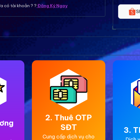
a có tài khoản ? ?
Đăng Ký Ngay
S
2. Thuê OTP
ương
SĐT
3. T
Cung cấp dịch vụ cho
Dịch v