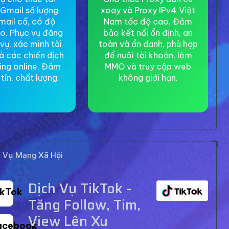
Gmail số lượng
xoay và Proxy IPv4 Việt
mail cổ, có độ
Nam tốc độ cao. Đảm
ao. Phục vụ đăng
bảo kết nối ổn định, an
 vụ, xác minh tài
toàn và ẩn danh, phù hợp
à các chiến dịch
để nuôi tài khoản, làm
ing online. Đảm
MMO và truy cập web
tín, chất lượng.
không giới hạn.
h Vụ Mạng Xã Hội
Dịch Vụ TikTok -
ikTok
Tăng Follow, Tim,
View Lên Xu
acebook