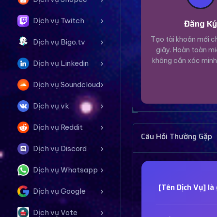
Dịch vụ Twitch
Đăng K
Tạo tài khoản mới ch
Dịch vụ Bigo.tv
giây. Hoàn toàn mi
không cần xác minh
Dịch vụ Linkedin
Dịch vụ Soundcloud
Dịch vụ vk
Dịch vụ Reddit
Câu Hỏi Thường Gặp
Dịch vụ Discord
Dịch vụ Whatsapp
[Tên Dịch Vụ] là 
Dịch vụ Google
Dịch vụ Vote