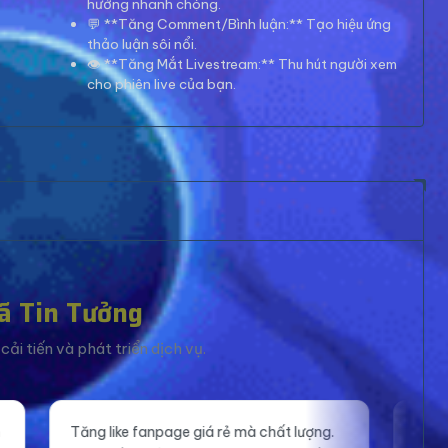
hướng nhanh chóng.
💬 **Tăng Comment/Bình luận:** Tạo hiệu ứng
thảo luận sôi nổi.
👁️ **Tăng Mắt Livestream:** Thu hút người xem
cho phiên live của bạn.
ã Tin Tưởng
ải tiến và phát triển dịch vụ.
iá rẻ mà chất lượng.
Mắt xem livestream ổn định, giúp m