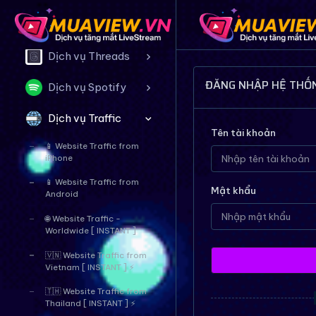
Dịch vụ Twitter
Dịch vụ Threads
ĐĂNG NHẬP HỆ THỐ
Dịch vụ Spotify
Dịch vụ Traffic
Tên tài khoản
📱 Website Traffic from
iPhone
📱 Website Traffic from
Mật khẩu
Android
🌐 Website Traffic -
Worldwide [ INSTANT ]
🇻🇳 Website Traffic from
Vietnam [ INSTANT ] ⚡
🇹🇭 Website Traffic from
Thailand [ INSTANT ] ⚡