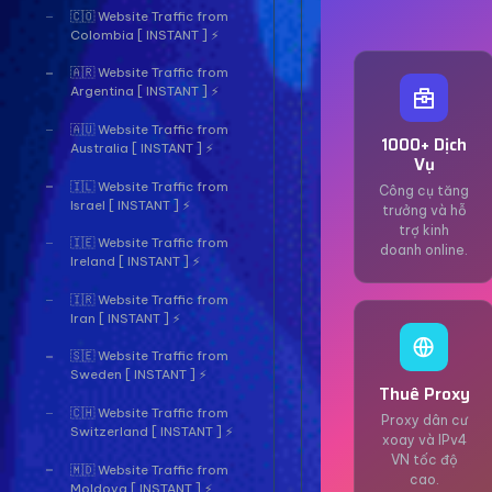
🇨🇴 Website Traffic from
Colombia [ INSTANT ] ⚡
🇦🇷 Website Traffic from
Argentina [ INSTANT ] ⚡
🇦🇺 Website Traffic from
1000+ Dịch
Australia [ INSTANT ] ⚡
Vụ
🇮🇱 Website Traffic from
Công cụ tăng
Israel [ INSTANT ] ⚡
trưởng và hỗ
trợ kinh
🇮🇪 Website Traffic from
doanh online.
Ireland [ INSTANT ] ⚡
🇮🇷 Website Traffic from
Iran [ INSTANT ] ⚡
🇸🇪 Website Traffic from
Sweden [ INSTANT ] ⚡
Thuê Proxy
🇨🇭 Website Traffic from
Proxy dân cư
Switzerland [ INSTANT ] ⚡
xoay và IPv4
VN tốc độ
🇲🇩 Website Traffic from
cao.
Moldova [ INSTANT ] ⚡