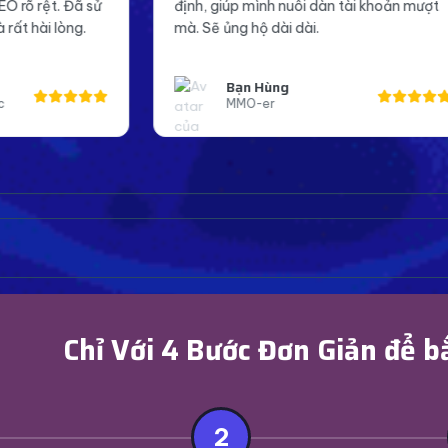
h, giúp mình nuôi dàn tài khoản mượt
Page mình giờ trôn
 Sẽ ủng hộ dài dài.
đáng tin cậy hơn t
Bạn Hùng
Anh Khoa
MMO-er
Page Admin
Chỉ Với 4 Bước Đơn Giản để b
2