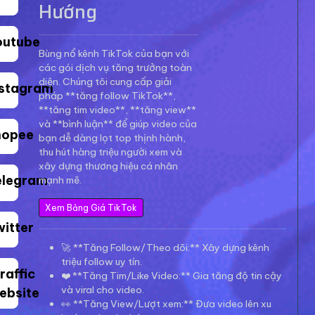
Hướng
outube
Bùng nổ kênh TikTok của bạn với
các gói dịch vụ tăng trưởng toàn
diện. Chúng tôi cung cấp giải
nstagram
pháp **tăng follow TikTok**,
**tăng tim video**, **tăng view**
và **bình luận** để giúp video của
hopee
bạn dễ dàng lọt top thịnh hành,
thu hút hàng triệu người xem và
xây dựng thương hiệu cá nhân
elegram
mạnh mẽ.
Xem Bảng Giá TikTok
witter
🚀 **Tăng Follow/Theo dõi:** Xây dựng kênh
triệu follow uy tín.
raffic
❤️ **Tăng Tim/Like Video:** Gia tăng độ tin cậy
và viral cho video.
ebsite
👀 **Tăng View/Lượt xem:** Đưa video lên xu