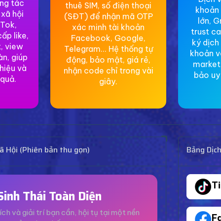
ơng tác
thuê SIM, số điện thoại
khoản 
 xã hội
(SĐT) để nhận mã OTP
lớn, G
Tok,
xác minh tài khoản
trust c
ấp like,
Facebook, Google,
ký dịch
, view
Telegram... Hệ thống tự
khoản v
àn, giúp
động, bảo mật, giá rẻ,
market
hiệu và
nhận code chỉ trong vài
bảo uy 
 quả.
giây.
 Hội (Phiên bản thu gọn)
Bảng Dịc
T
Sinh Thái Toàn Diện
ích và giải trí bạn cần, hội tụ tại một nền
F