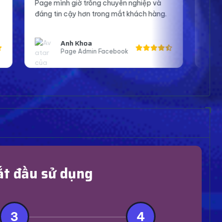
g chuyên nghiệp và
tin hơn khi lên sóng và tương tác vớ
rong mắt khách hàng.
Cảm ơn shop nhiều.
Bạn An
 Facebook
Streamer Bigo
ắt đầu sử dụng
3
4