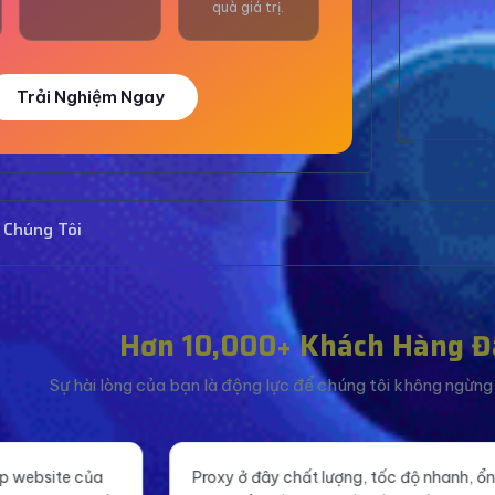
quà giá trị.
Trải Nghiệm Ngay
 Chúng Tôi
Hơn 10,000+ Khách Hàng Đ
Sự hài lòng của bạn là động lực để chúng tôi không ngừng c
xy ở đây chất lượng, tốc độ nhanh, ổn
Tăng like fanpage g