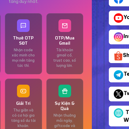
tảng duy nhất.
Y
I
Thuê OTP
OTP/Mua
SĐT
Gmail
Nhận code
Tài khoản
S
xác minh cho
gmail cổ,
mọi nền tảng
trust cao, số
tức thì.
lượng lớn.
T
T
Giải Trí
Sự Kiện &
Quà
Thư giãn và
T
có cơ hội gia
Nhận thưởng
W
tăng số dư tài
mỗi ngày,
khoản.
giftcode và