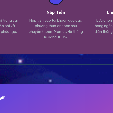
ý
Nạp Tiền
Ch
ỉ trong vài
Nạp tiền vào tài khoản qua các
Lựa chọn 
ễn phí và
phương thức an toàn như
hàng ngàn 
 phức tạp.
chuyển khoản, Momo... Hệ thống
điền thông
tự động 100%.
gì?