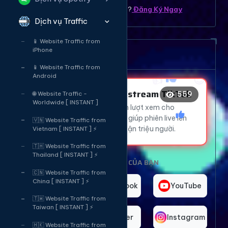
Bạn chưa có tài khoản ? ?
Đăng Ký Ngay
Dịch vụ Traffic
❤️
😍
😍
📱 Website Traffic from
👍
😍
iPhone
Dịch vụ tăng mắt Livetream
👍
📱 Website Traffic from
Android
❤️
Tăng Mắt Livestream TikTok
559
🌐 Website Traffic -
Worldwide [ INSTANT ]
Thu hút hàng ngàn lượt xem cho
livestream TikTok, giúp phiên live lên
🇻🇳 Website Traffic from
xu hướng và tiếp cận triệu người.
Vietnam [ INSTANT ] ⚡
🇹🇭 Website Traffic from
Thailand [ INSTANT ] ⚡
CHỌN NỀN TẢNG CỦA BẠN
🇨🇳 Website Traffic from
China [ INSTANT ] ⚡
TikTok
Facebook
YouTube
🇹🇼 Website Traffic from
Taiwan [ INSTANT ] ⚡
Telegram
Twitter
Instagram
🇭🇰 Website Traffic from