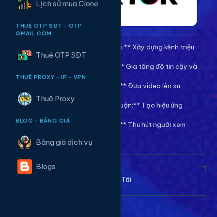
Lịch sử mua Clone
THUÊ OTP SĐT - OTP
GMAIL.COM
🚀 **Tăng Follow/Theo dõi:** Xây dựng kênh triệu
Thuê OTP SĐT
follow uy tín.
❤️ **Tăng Tim/Like Video:** Gia tăng độ tin cậy và
viral cho video.
THUÊ PROXY - IP - VPN
👀 **Tăng View/Lượt xem:** Đưa video lên xu
hướng nhanh chóng.
Thuê Proxy
💬 **Tăng Comment/Bình luận:** Tạo hiệu ứng
thảo luận sôi nổi.
BLOG - BẢNG GIÁ
👁️ **Tăng Mắt Livestream:** Thu hút người xem
cho phiên live của bạn.
Bảng giá dịch vụ
Blogs
Khách Hàng Nói Gì Về Chúng Tôi