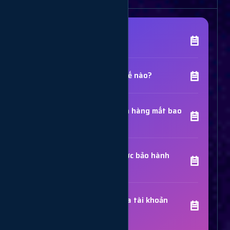
[Tên Dịch Vụ] là gì?
Chất lượng dịch vụ như thế nào?
Thời gian hoàn thành đơn hàng mất bao
lâu?
Các dịch vụ đã mua có được bảo hành
không?
Trợ Lý Hỗ Trợ
Luôn sẵn sàng giải đáp thắc mắc
Sử dụng dịch vụ có bị khóa tài khoản
không?