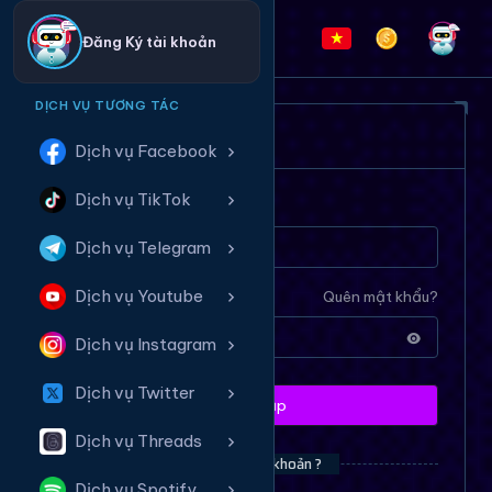
Đăng Ký tài khoản
DỊCH VỤ TƯƠNG TÁC
ĐĂNG NHẬP HỆ THỐNG
Dịch vụ Facebook
Dịch vụ TikTok
Tên tài khoản
Dịch vụ Telegram
Dịch vụ Youtube
Mật khẩu
Quên mật khẩu?
Dịch vụ Instagram
Dịch vụ Twitter
Đăng nhập
Dịch vụ Threads
Bạn chưa có tài khoản ?
Dịch vụ Spotify