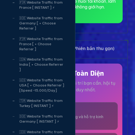
toàn và ẩn danh, phù hợp để nuôi tài khoản, làm
🇫🇷 Website Traffic from
MMO và truy cập web không giới hạn.
France [ INSTANT ] ⚡
🇩🇪 Website Traffic from
Germany [ + Choose
Referrer ]
🇫🇷 Website Traffic from
France [ + Choose
Bảng Dịch Vụ Mạng Xã Hội (Phiên bản thu gọn)
Referrer ]
🇮🇳 Website Traffic from
India [ + Choose Referrer
]
Hệ Sinh Thái Toàn Diện
🇺🇸 Website Traffic from
Mọi dịch vụ, tiện ích và giải trí bạn cần, hội tụ
USA [ + Choose Referrer ]
tại một nền tảng duy nhất.
[Speed ~15,000/Day]
🇹🇷 Website Traffic from
Turkey [ INSTANT ] ⚡
1000+ Dịch Vụ
🇩🇪 Website Traffic from
Công cụ tăng trưởng và hỗ trợ kinh
Germany [ INSTANT ] ⚡
doanh online.
🇮🇩 Website Traffic from