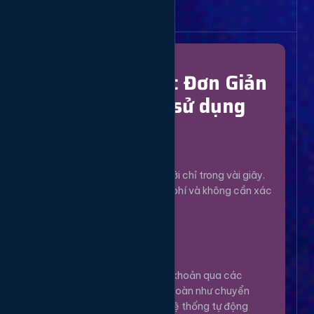
Bắt Đầu Dễ Dàng
Chỉ Với 4 Bước Đơn Giản
để bắt đầu sử dụng
Đăng Ký
1
Tạo tài khoản mới chỉ trong vài giây.
Hoàn toàn miễn phí và không cần xác
minh phức tạp.
Nạp Tiền
2
Nạp tiền vào tài khoản qua các
phương thức an toàn như chuyển
khoản, Momo... Hệ thống tự động