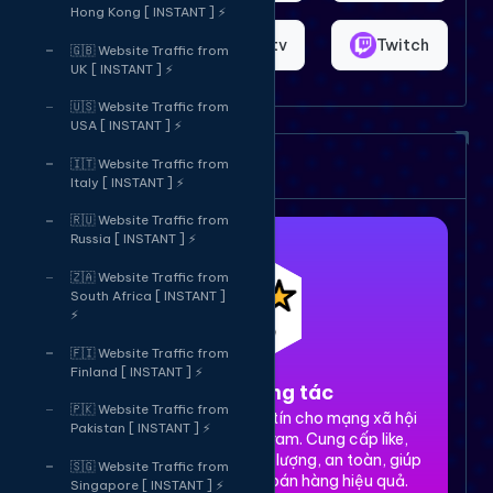
Hong Kong [ INSTANT ] ⚡
Shopee
Bigo.tv
Twitch
🇬🇧 Website Traffic from
UK [ INSTANT ] ⚡
🇺🇸 Website Traffic from
USA [ INSTANT ] ⚡
Dịch vụ của chúng tôi
🇮🇹 Website Traffic from
Italy [ INSTANT ] ⚡
🇷🇺 Website Traffic from
Russia [ INSTANT ] ⚡
🇿🇦 Website Traffic from
South Africa [ INSTANT ]
⚡
🇫🇮 Website Traffic from
Finland [ INSTANT ] ⚡
1. Tăng tương tác
🇵🇰 Website Traffic from
Dịch vụ tăng tương tác uy tín cho mạng xã hội
Pakistan [ INSTANT ] ⚡
Facebook, TikTok, Instagram. Cung cấp like,
share, comment, view chất lượng, an toàn, giúp
🇸🇬 Website Traffic from
xây dựng thương hiệu và bán hàng hiệu quả.
Singapore [ INSTANT ] ⚡