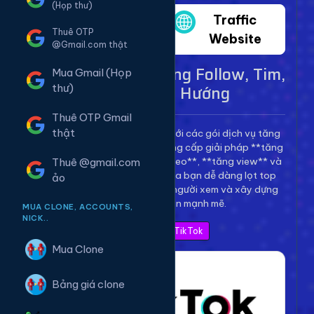
(Họp thư)
Twitter
Traffic
Thuê OTP
Website
@Gmail.com thật
Dịch Vụ TikTok - Tăng Follow, Tim,
Mua Gmail (Họp
View Lên Xu Hướng
thư)
Thuê OTP Gmail
thật
Bùng nổ kênh TikTok của bạn với các gói dịch vụ tăng
trưởng toàn diện. Chúng tôi cung cấp giải pháp **tăng
follow TikTok**, **tăng tim video**, **tăng view** và
Thuê @gmail.com
**bình luận** để giúp video của bạn dễ dàng lọt top
ảo
thịnh hành, thu hút hàng triệu người xem và xây dựng
thương hiệu cá nhân mạnh mẽ.
MUA CLONE, ACCOUNTS,
NICK..
Xem Bảng Giá TikTok
Mua Clone
Bảng giá clone