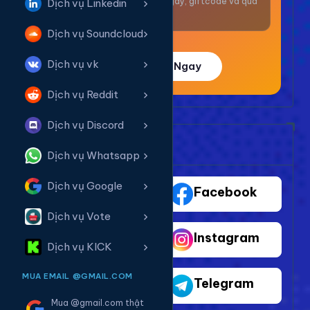
Nhận thưởng mỗi ngày, giftcode và quà
Dịch vụ Linkedin
giá trị.
Dịch vụ Soundcloud
Dịch vụ vk
Trải Nghiệm Ngay
Dịch vụ Reddit
Dịch vụ Discord
Bảng Dịch Vụ Mạng Xã Hội
Dịch vụ Whatsapp
Dịch vụ Google
TikTok
Facebook
Dịch vụ Vote
Youtube
Instagram
Dịch vụ KICK
MUA EMAIL @GMAIL.COM
Shopee
Telegram
Mua @gmail.com thật