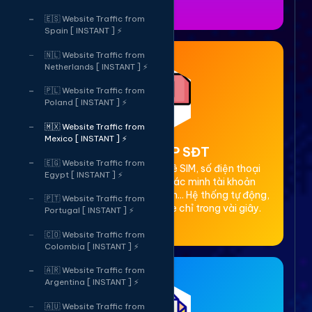
🇪🇸 Website Traffic from
Spain [ INSTANT ] ⚡
🇳🇱 Website Traffic from
Netherlands [ INSTANT ] ⚡
🇵🇱 Website Traffic from
Poland [ INSTANT ] ⚡
🇲🇽 Website Traffic from
Mexico [ INSTANT ] ⚡
2. Thuê OTP SĐT
🇪🇬 Website Traffic from
Cung cấp dịch vụ cho thuê SIM, số điện thoại
Egypt [ INSTANT ] ⚡
(SĐT) để nhận mã OTP xác minh tài khoản
Facebook, Google, Telegram... Hệ thống tự động,
🇵🇹 Website Traffic from
bảo mật, giá rẻ, nhận code chỉ trong vài giây.
Portugal [ INSTANT ] ⚡
🇨🇴 Website Traffic from
Colombia [ INSTANT ] ⚡
🇦🇷 Website Traffic from
Argentina [ INSTANT ] ⚡
🇦🇺 Website Traffic from