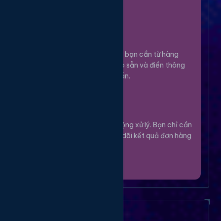
100%.
Chọn Dịch Vụ
3
Lựa chọn dịch vụ bạn cần từ hàng
ngàn tùy chọn có sẵn và điền thông
tin theo hướng dẫn.
Theo Dõi
4
Hệ thống sẽ tự động xử lý. Bạn chỉ cần
thư giãn và theo dõi kết quả đơn hàng
của mình.
Câu Hỏi Thường Gặp