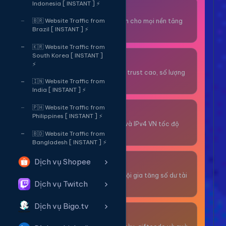
Indonesia [ INSTANT ] ⚡
Thuê OTP SĐT
Nhận code xác minh cho mọi nền tảng
🇧🇷 Website Traffic from
Brazil [ INSTANT ] ⚡
tức thì.
🇰🇷 Website Traffic from
South Korea [ INSTANT ]
OTP/Mua Gmail
⚡
Tài khoản gmail cổ, trust cao, số lượng
lớn.
🇮🇳 Website Traffic from
India [ INSTANT ] ⚡
🇵🇭 Website Traffic from
Thuê Proxy
Philippines [ INSTANT ] ⚡
Proxy dân cư xoay và IPv4 VN tốc độ
cao.
🇧🇩 Website Traffic from
Bangladesh [ INSTANT ] ⚡
Dịch vụ Shopee
Giải Trí
Thư giãn và có cơ hội gia tăng số dư tài
Dịch vụ Twitch
khoản.
Dịch vụ Bigo.tv
Sự Kiện & Quà