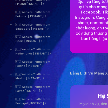
Dịch vụ tăng tư
Finland [ INSTANT ] ⚡
uy tín cho mạng
Facebook, Tik
🇵🇰 Website Traffic from
Pakistan [ INSTANT ] ⚡
Instagram. Cung c
share, comment
🇸🇬 Website Traffic from
chất lượng, an to
Singapore [ INSTANT ] ⚡
xây dựng thương 
🇪🇸 Website Traffic from
bán hàng hiệu
Spain [ INSTANT ] ⚡
🇳🇱 Website Traffic from
Netherlands [ INSTANT ] ⚡
🇵🇱 Website Traffic from
Poland [ INSTANT ] ⚡
Bảng Dịch Vụ Mạng Xã
🇲🇽 Website Traffic from
Mexico [ INSTANT ] ⚡
🇪🇬 Website Traffic from
Egypt [ INSTANT ] ⚡
Hệ 
🇵🇹 Website Traffic from
Mọi dịch vụ, tiện 
Portugal [ INSTANT ] ⚡