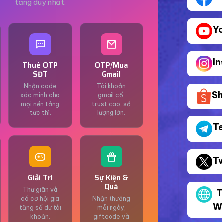
tảng duy nhất.
Y
I
Thuê OTP
OTP/Mua
SĐT
Gmail
Nhận code
Tài khoản
S
xác minh cho
gmail cổ,
mọi nền tảng
trust cao, số
tức thì.
lượng lớn.
T
T
Giải Trí
Sự Kiện &
Quà
Thư giãn và
T
có cơ hội gia
Nhận thưởng
W
tăng số dư tài
mỗi ngày,
khoản.
giftcode và