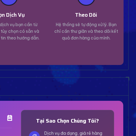
ọn Dịch Vụ
Theo Dõi
dịch vụ bạn cần từ
Hệ thống sẽ tự động xử lý. Bạn
tùy chọn có sẵn và
chỉ cần thư giãn và theo dõi kết
 tin theo hướng dẫn.
quả đơn hàng của mình.
Trợ Lý Hỗ Trợ
Luôn sẵn sàng giải đáp thắc mắc
Tại Sao Chọn Chúng Tôi?
Vui lòng chọn phương thức hỗ trợ phù hợp với nhu
cầu của bạn.
Dịch vụ đa dạng, giá rẻ hàng