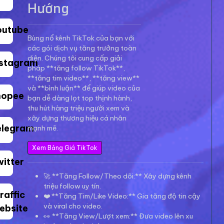
Hướng
outube
Bùng nổ kênh TikTok của bạn với
các gói dịch vụ tăng trưởng toàn
diện. Chúng tôi cung cấp giải
nstagram
pháp **tăng follow TikTok**,
**tăng tim video**, **tăng view**
và **bình luận** để giúp video của
hopee
bạn dễ dàng lọt top thịnh hành,
thu hút hàng triệu người xem và
xây dựng thương hiệu cá nhân
elegram
mạnh mẽ.
Xem Bảng Giá TikTok
witter
🚀 **Tăng Follow/Theo dõi:** Xây dựng kênh
triệu follow uy tín.
raffic
❤️ **Tăng Tim/Like Video:** Gia tăng độ tin cậy
và viral cho video.
ebsite
👀 **Tăng View/Lượt xem:** Đưa video lên xu