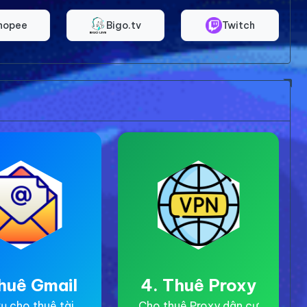
hopee
Bigo.tv
Twitch
huê Gmail
4. Thuê Proxy
ụ cho thuê tài
Cho thuê Proxy dân cư