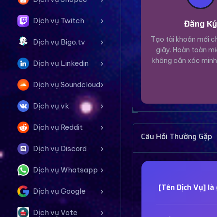
Dịch vụ Twitch
Đăng K
Tạo tài khoản mới ch
Dịch vụ Bigo.tv
giây. Hoàn toàn mi
không cần xác minh
Dịch vụ Linkedin
Dịch vụ Soundcloud
Dịch vụ vk
Dịch vụ Reddit
Câu Hỏi Thường Gặp
Dịch vụ Discord
Dịch vụ Whatsapp
[Tên Dịch Vụ] là 
Dịch vụ Google
Dịch vụ Vote