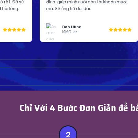
 giúp mình nuôi dàn tài khoản mượt
Page mình giờ trông 
 ủng hộ dài dài.
đáng tin cậy hơn tro
Bạn Hùng
Anh Khoa
MMO-er
Page Admin F
Chỉ Với 4 Bước Đơn Giản để b
2