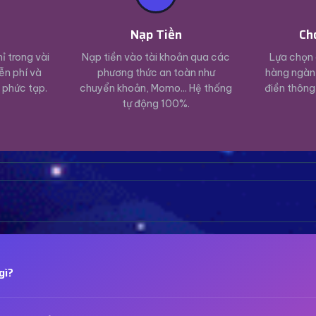
ý
Nạp Tiền
Ch
ỉ trong vài
Nạp tiền vào tài khoản qua các
Lựa chọn 
ễn phí và
phương thức an toàn như
hàng ngàn 
 phức tạp.
chuyển khoản, Momo... Hệ thống
điền thông
tự động 100%.
gì?