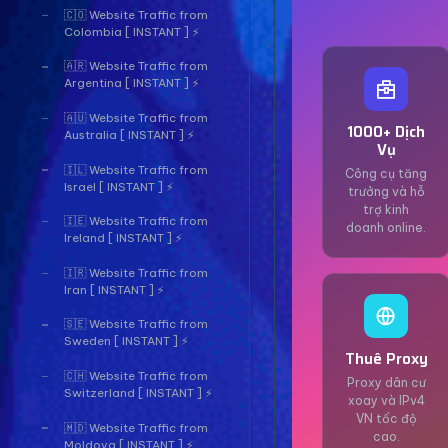
🇨🇴 Website Traffic from
Colombia [ INSTANT ] ⚡
🇦🇷 Website Traffic from
Argentina [ INSTANT ] ⚡
🇦🇺 Website Traffic from
1000+ Dịch
Australia [ INSTANT ] ⚡
Vụ
🇮🇱 Website Traffic from
Công cụ tăng
Israel [ INSTANT ] ⚡
trưởng và hỗ
trợ kinh
🇮🇪 Website Traffic from
doanh online.
Ireland [ INSTANT ] ⚡
🇮🇷 Website Traffic from
Iran [ INSTANT ] ⚡
🇸🇪 Website Traffic from
Sweden [ INSTANT ] ⚡
Thuê Proxy
🇨🇭 Website Traffic from
Proxy dân cư
Switzerland [ INSTANT ] ⚡
xoay và IPv4
VN tốc độ
🇲🇩 Website Traffic from
cao.
Moldova [ INSTANT ] ⚡