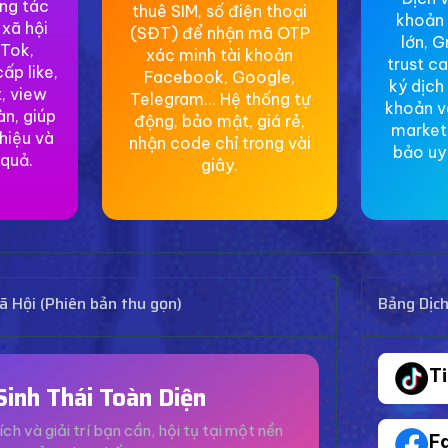
ơng tác
thuê SIM, số điện thoại
khoản 
 xã hội
(SĐT) để nhận mã OTP
lớn, G
Tok,
xác minh tài khoản
trust c
ấp like,
Facebook, Google,
ký dịch
, view
Telegram... Hệ thống tự
khoản v
àn, giúp
động, bảo mật, giá rẻ,
market
hiệu và
nhận code chỉ trong vài
bảo uy 
 quả.
giây.
 Hội (Phiên bản thu gọn)
Bảng Dịc
T
Sinh Thái Toàn Diện
ích và giải trí bạn cần, hội tụ tại một nền
F