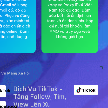
Gmail số lượng
xoay và Proxy IPv4 Việt
mail cổ, có độ
Nam tốc độ cao. Đảm
ao. Phục vụ đăng
bảo kết nối ổn định, an
 vụ, xác minh tài
toàn và ẩn danh, phù hợp
à các chiến dịch
để nuôi tài khoản, làm
ing online. Đảm
MMO và truy cập web
tín, chất lượng.
không giới hạn.
h Vụ Mạng Xã Hội
Dịch Vụ TikTok -
ikTok
Tăng Follow, Tim,
View Lên Xu
acebook