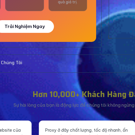
quà giá trị.
Trải Nghiệm Ngay
 Chúng Tôi
Hơn 10,000+ Khách Hàng Đ
Sự hài lòng của bạn là động lực để chúng tôi không ngừng c
 ở đây chất lượng, tốc độ nhanh, ổn
Tăng like fanpage giá