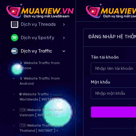
Dịch vụ Twitter
Dịch vụ Threads
ĐĂNG NHẬP HỆ THỐ
Dịch vụ Spotify
Dịch vụ Traffic
Tên tài khoản
📱 Website Traffic from
iPhone
📱 Website Traffic from
Mật khẩu
Android
🌐 Website Traffic -
Worldwide [ INSTANT ]
🇻🇳 Website Traffic from
Vietnam [ INSTANT ] ⚡
🇹🇭 Website Traffic from
Thailand [ INSTANT ] ⚡