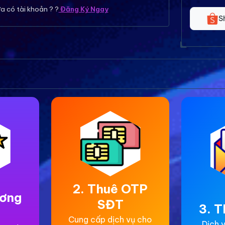
a có tài khoản ? ?
Đăng Ký Ngay
S
2. Thuê OTP
ương
SĐT
3. T
Cung cấp dịch vụ cho
Dịch v