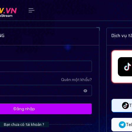
NG
Dịch vụ 
Quên mật khẩu?
T
Đăng nhập
Bạn chưa có tài khoản ?
Te