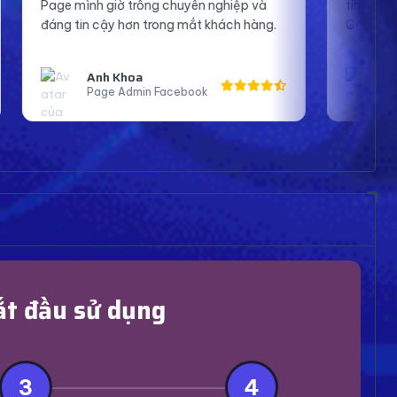
chuyên nghiệp và
tin hơn khi lên sóng và tương tác với f
ng mắt khách hàng.
Cảm ơn shop nhiều.
Bạn An
acebook
Streamer Bigo
ắt đầu sử dụng
3
4