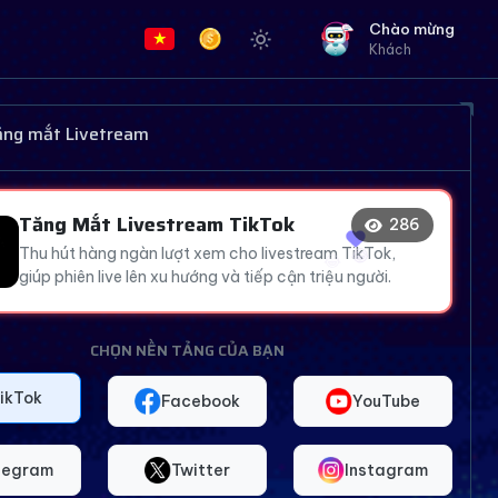
Chào mừng
Khách
😂
😂
😂
tăng mắt Livetream
❤️
😂
Tăng Mắt Livestream TikTok
290
😂
Thu hút hàng ngàn lượt xem cho livestream TikTok,
👍
giúp phiên live lên xu hướng và tiếp cận triệu người.
CHỌN NỀN TẢNG CỦA BẠN
ikTok
Facebook
YouTube
legram
Twitter
Instagram