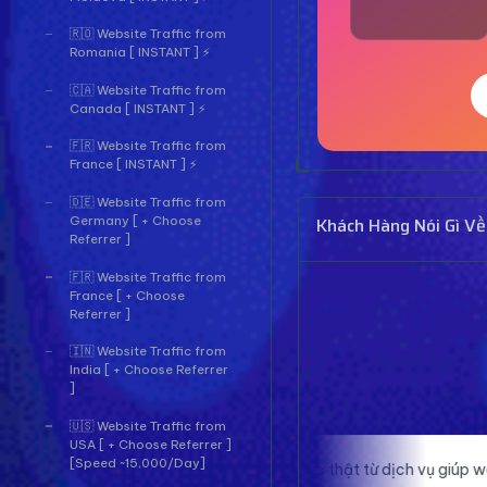
🇷🇴 Website Traffic from
Romania [ INSTANT ] ⚡
🇨🇦 Website Traffic from
Canada [ INSTANT ] ⚡
🇫🇷 Website Traffic from
France [ INSTANT ] ⚡
🇩🇪 Website Traffic from
Khách Hàng Nói Gì Về
Germany [ + Choose
Referrer ]
🇫🇷 Website Traffic from
France [ + Choose
Referrer ]
🇮🇳 Website Traffic from
India [ + Choose Referrer
]
🇺🇸 Website Traffic from
USA [ + Choose Referrer ]
[Speed ~15,000/Day]
Traffic thật từ dịch vụ giúp website của
Proxy