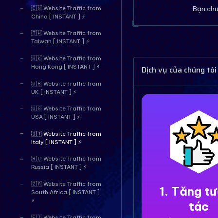
Bạn chư
🇨🇳 Website Traffic from
China [ INSTANT ] ⚡
🇹🇼 Website Traffic from
Taiwan [ INSTANT ] ⚡
🇭🇰 Website Traffic from
Hong Kong [ INSTANT ] ⚡
Dịch vụ của chúng tôi
🇬🇧 Website Traffic from
UK [ INSTANT ] ⚡
🇺🇸 Website Traffic from
USA [ INSTANT ] ⚡
🇮🇹 Website Traffic from
Italy [ INSTANT ] ⚡
🇷🇺 Website Traffic from
Russia [ INSTANT ] ⚡
🇿🇦 Website Traffic from
1. Tăng t
South Africa [ INSTANT ]
⚡
tác
🇫🇮 Website Traffic from