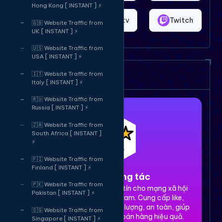
Hong Kong [ INSTANT ] ⚡
Shopee
Bigo.tv
Twitch
🇬🇧 Website Traffic from
UK [ INSTANT ] ⚡
🇺🇸 Website Traffic from
USA [ INSTANT ] ⚡
Dịch vụ của chúng tôi
🇮🇹 Website Traffic from
Italy [ INSTANT ] ⚡
🇷🇺 Website Traffic from
Russia [ INSTANT ] ⚡
🇿🇦 Website Traffic from
South Africa [ INSTANT ]
⚡
🇫🇮 Website Traffic from
Finland [ INSTANT ] ⚡
1. Tăng tương tác
🇵🇰 Website Traffic from
Dịch vụ tăng tương tác uy tín cho mạng xã hội
Pakistan [ INSTANT ] ⚡
Facebook, TikTok, Instagram. Cung cấp like,
share, comment, view chất lượng, an toàn, giúp
🇸🇬 Website Traffic from
xây dựng thương hiệu và bán hàng hiệu quả.
Singapore [ INSTANT ] ⚡