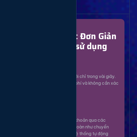
Bắt Đầu Dễ Dàng
Chỉ Với 4 Bước Đơn Giản
để bắt đầu sử dụng
Đăng Ký
1
Tạo tài khoản mới chỉ trong vài giây.
Hoàn toàn miễn phí và không cần xác
minh phức tạp.
Nạp Tiền
2
Nạp tiền vào tài khoản qua các
phương thức an toàn như chuyển
khoản, Momo... Hệ thống tự động