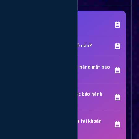
[Tên Dịch Vụ] là gì?
Chất lượng dịch vụ như thế nào?
Thời gian hoàn thành đơn hàng mất bao
lâu?
Các dịch vụ đã mua có được bảo hành
không?
Trợ Lý Hỗ Trợ
Luôn sẵn sàng giải đáp thắc mắc
Sử dụng dịch vụ có bị khóa tài khoản
không?