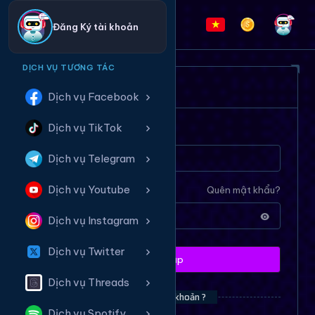
Đăng Ký tài khoản
DỊCH VỤ TƯƠNG TÁC
ĐĂNG NHẬP HỆ THỐNG
Dịch vụ Facebook
Dịch vụ TikTok
Tên tài khoản
Dịch vụ Telegram
Dịch vụ Youtube
Mật khẩu
Quên mật khẩu?
Dịch vụ Instagram
Dịch vụ Twitter
Đăng nhập
Dịch vụ Threads
Bạn chưa có tài khoản ?
Dịch vụ Spotify