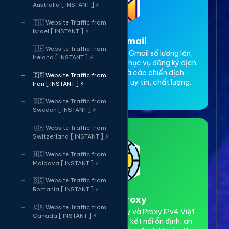
Australia [ INSTANT ] ⚡
🇮🇱 Website Traffic from
Israel [ INSTANT ] ⚡
3. Thuê Gmail
🇮🇪 Website Traffic from
Dịch vụ cho thuê tài khoản Gmail số lượng lớn,
Ireland [ INSTANT ] ⚡
Gmail cổ, có độ trust cao. Phục vụ đăng ký dịch
vụ, xác minh tài khoản và các chiến dịch
🇮🇷 Website Traffic from
marketing online. Đảm bảo uy tín, chất lượng.
Iran [ INSTANT ] ⚡
🇸🇪 Website Traffic from
Sweden [ INSTANT ] ⚡
🇨🇭 Website Traffic from
Switzerland [ INSTANT ] ⚡
🇲🇩 Website Traffic from
Moldova [ INSTANT ] ⚡
🇷🇴 Website Traffic from
Romania [ INSTANT ] ⚡
4. Thuê Proxy
🇨🇦 Website Traffic from
Cho thuê Proxy dân cư xoay và Proxy IPv4 Việt
Canada [ INSTANT ] ⚡
Nam tốc độ cao. Đảm bảo kết nối ổn định, an