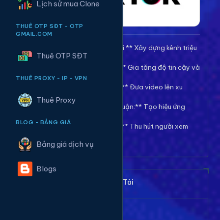
Lịch sử mua Clone
THUÊ OTP SĐT - OTP
GMAIL.COM
🚀 **Tăng Follow/Theo dõi:** Xây dựng kênh triệu
Thuê OTP SĐT
follow uy tín.
❤️ **Tăng Tim/Like Video:** Gia tăng độ tin cậy và
viral cho video.
THUÊ PROXY - IP - VPN
👀 **Tăng View/Lượt xem:** Đưa video lên xu
hướng nhanh chóng.
Thuê Proxy
💬 **Tăng Comment/Bình luận:** Tạo hiệu ứng
thảo luận sôi nổi.
BLOG - BẢNG GIÁ
👁️ **Tăng Mắt Livestream:** Thu hút người xem
cho phiên live của bạn.
Bảng giá dịch vụ
Blogs
Khách Hàng Nói Gì Về Chúng Tôi