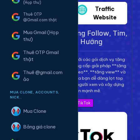
(Họp thư)
Twitter
Traffic
Thuê OTP
Website
@Gmail.com thật
Dịch Vụ TikTok - Tăng Follow, Tim,
Mua Gmail (Họp
View Lên Xu Hướng
thư)
Thuê OTP Gmail
thật
Bùng nổ kênh TikTok của bạn với các gói dịch vụ tăng
trưởng toàn diện. Chúng tôi cung cấp giải pháp **tăng
follow TikTok**, **tăng tim video**, **tăng view** và
Thuê @gmail.com
**bình luận** để giúp video của bạn dễ dàng lọt top
ảo
thịnh hành, thu hút hàng triệu người xem và xây dựng
thương hiệu cá nhân mạnh mẽ.
MUA CLONE, ACCOUNTS,
NICK..
Xem Bảng Giá TikTok
Mua Clone
Bảng giá clone