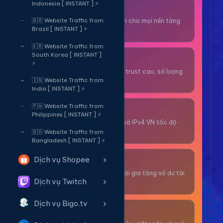
Indonesia [ INSTANT ] ⚡
Thuê OTP SĐT
Nhận code xác minh cho mọi nền tảng
🇧🇷 Website Traffic from
Brazil [ INSTANT ] ⚡
tức thì.
🇰🇷 Website Traffic from
South Korea [ INSTANT ]
OTP/Mua Gmail
⚡
Tài khoản gmail cổ, trust cao, số lượng
lớn.
🇮🇳 Website Traffic from
India [ INSTANT ] ⚡
🇵🇭 Website Traffic from
Thuê Proxy
Philippines [ INSTANT ] ⚡
Proxy dân cư xoay và IPv4 VN tốc độ
cao.
🇧🇩 Website Traffic from
Bangladesh [ INSTANT ] ⚡
Dịch vụ Shopee
Giải Trí
Thư giãn và có cơ hội gia tăng số dư tài
Dịch vụ Twitch
khoản.
Dịch vụ Bigo.tv
Sự Kiện & Quà