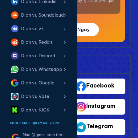
Nhận thưởng mỗi ngày, giftcode và quà
Dịch vụ Linkedin
giá trị.
Dịch vụ Soundcloud
Dịch vụ vk
Trải Nghiệm Ngay
Dịch vụ Reddit
Dịch vụ Discord
Bảng Dịch Vụ Mạng Xã Hội
Dịch vụ Whatsapp
Dịch vụ Google
TikTok
Facebook
Dịch vụ Vote
Youtube
Instagram
Dịch vụ KICK
MUA EMAIL @GMAIL.COM
Shopee
Telegram
Mua @gmail.com thật