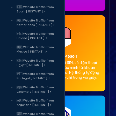
🇪🇸 Website Traffic from
Spain [ INSTANT ] ⚡
🇳🇱 Website Traffic from
Netherlands [ INSTANT ] ⚡
🇵🇱 Website Traffic from
Poland [ INSTANT ] ⚡
🇲🇽 Website Traffic from
Mexico [ INSTANT ] ⚡
2. Thuê OTP SĐT
🇪🇬 Website Traffic from
Cung cấp dịch vụ cho thuê SIM, số điện thoại
Egypt [ INSTANT ] ⚡
(SĐT) để nhận mã OTP xác minh tài khoản
Facebook, Google, Telegram... Hệ thống tự động,
🇵🇹 Website Traffic from
bảo mật, giá rẻ, nhận code chỉ trong vài giây.
Portugal [ INSTANT ] ⚡
🇨🇴 Website Traffic from
Colombia [ INSTANT ] ⚡
🇦🇷 Website Traffic from
Argentina [ INSTANT ] ⚡
🇦🇺 Website Traffic from