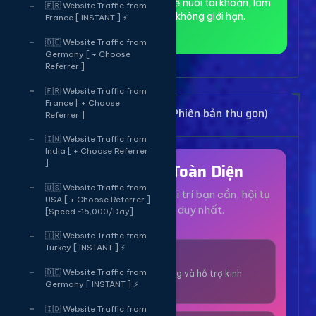
toàn và ẩn danh, phù hợp để nuôi tài khoản, làm
🇫🇷 Website Traffic from
MMO và truy cập web không giới hạn.
France [ INSTANT ] ⚡
🇩🇪 Website Traffic from
Germany [ + Choose
Referrer ]
🇫🇷 Website Traffic from
France [ + Choose
Bảng Dịch Vụ Mạng Xã Hội (Phiên bản thu gọn)
Referrer ]
🇮🇳 Website Traffic from
India [ + Choose Referrer
]
Hệ Sinh Thái Toàn Diện
🇺🇸 Website Traffic from
Mọi dịch vụ, tiện ích và giải trí bạn cần, hội tụ
USA [ + Choose Referrer ]
tại một nền tảng duy nhất.
[Speed ~15,000/Day]
🇹🇷 Website Traffic from
Turkey [ INSTANT ] ⚡
1000+ Dịch Vụ
🇩🇪 Website Traffic from
Công cụ tăng trưởng và hỗ trợ kinh
Germany [ INSTANT ] ⚡
doanh online.
🇮🇩 Website Traffic from