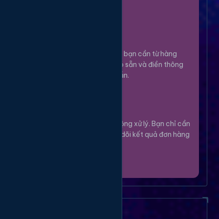
100%.
Chọn Dịch Vụ
3
Lựa chọn dịch vụ bạn cần từ hàng
ngàn tùy chọn có sẵn và điền thông
tin theo hướng dẫn.
Theo Dõi
4
Hệ thống sẽ tự động xử lý. Bạn chỉ cần
thư giãn và theo dõi kết quả đơn hàng
của mình.
Câu Hỏi Thường Gặp