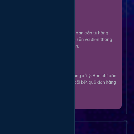
100%.
Chọn Dịch Vụ
3
Lựa chọn dịch vụ bạn cần từ hàng
ngàn tùy chọn có sẵn và điền thông
tin theo hướng dẫn.
Theo Dõi
4
Hệ thống sẽ tự động xử lý. Bạn chỉ cần
thư giãn và theo dõi kết quả đơn hàng
của mình.
Câu Hỏi Thường Gặp