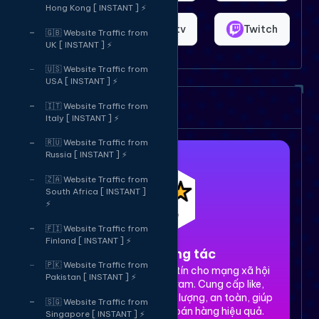
Hong Kong [ INSTANT ] ⚡
Shopee
Bigo.tv
Twitch
🇬🇧 Website Traffic from
UK [ INSTANT ] ⚡
🇺🇸 Website Traffic from
USA [ INSTANT ] ⚡
Dịch vụ của chúng tôi
🇮🇹 Website Traffic from
Italy [ INSTANT ] ⚡
🇷🇺 Website Traffic from
Russia [ INSTANT ] ⚡
🇿🇦 Website Traffic from
South Africa [ INSTANT ]
⚡
🇫🇮 Website Traffic from
Finland [ INSTANT ] ⚡
1. Tăng tương tác
🇵🇰 Website Traffic from
Dịch vụ tăng tương tác uy tín cho mạng xã hội
Pakistan [ INSTANT ] ⚡
Facebook, TikTok, Instagram. Cung cấp like,
share, comment, view chất lượng, an toàn, giúp
🇸🇬 Website Traffic from
xây dựng thương hiệu và bán hàng hiệu quả.
Singapore [ INSTANT ] ⚡