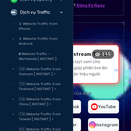
Bạn chưa có tài khoản ? ?
Đăng Ký Ngay
Dịch vụ Traffic
❤️
😂
😂
📱 Website Traffic from
iPhone
Dịch vụ tăng mắt Livetream
🔥
📱 Website Traffic from
👍
Android
Tăng Mắt Livestream TikTok
546
🌐 Website Traffic -
Worldwide [ INSTANT ]
Thu hút hàng ngàn lượt xem cho
livestream TikTok, giúp phiên live lên
🇻🇳 Website Traffic from
xu hướng và tiếp cận triệu người.
Vietnam [ INSTANT ] ⚡
🇹🇭 Website Traffic from
Thailand [ INSTANT ] ⚡
CHỌN NỀN TẢNG CỦA BẠN
🇨🇳 Website Traffic from
China [ INSTANT ] ⚡
TikTok
Facebook
YouTube
🇹🇼 Website Traffic from
Taiwan [ INSTANT ] ⚡
Telegram
Twitter
Instagram
🇭🇰 Website Traffic from