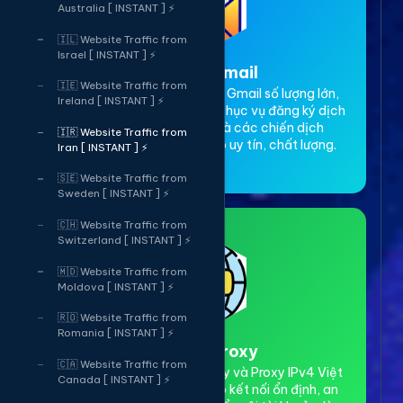
Australia [ INSTANT ] ⚡
🇮🇱 Website Traffic from
Israel [ INSTANT ] ⚡
3. Thuê Gmail
🇮🇪 Website Traffic from
Dịch vụ cho thuê tài khoản Gmail số lượng lớn,
Ireland [ INSTANT ] ⚡
Gmail cổ, có độ trust cao. Phục vụ đăng ký dịch
vụ, xác minh tài khoản và các chiến dịch
🇮🇷 Website Traffic from
marketing online. Đảm bảo uy tín, chất lượng.
Iran [ INSTANT ] ⚡
🇸🇪 Website Traffic from
Sweden [ INSTANT ] ⚡
🇨🇭 Website Traffic from
Switzerland [ INSTANT ] ⚡
🇲🇩 Website Traffic from
Moldova [ INSTANT ] ⚡
🇷🇴 Website Traffic from
Romania [ INSTANT ] ⚡
4. Thuê Proxy
🇨🇦 Website Traffic from
Cho thuê Proxy dân cư xoay và Proxy IPv4 Việt
Canada [ INSTANT ] ⚡
Nam tốc độ cao. Đảm bảo kết nối ổn định, an