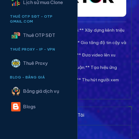
Lịch sử mua Clone
THUÊ OTP SĐT - OTP
GMAIL.COM
🚀 **Tăng Follow/Theo dõi:** Xây dựng kênh triệu
Thuê OTP SĐT
follow uy tín.
❤️ **Tăng Tim/Like Video:** Gia tăng độ tin cậy và
viral cho video.
THUÊ PROXY - IP - VPN
👀 **Tăng View/Lượt xem:** Đưa video lên xu
hướng nhanh chóng.
Thuê Proxy
💬 **Tăng Comment/Bình luận:** Tạo hiệu ứng
thảo luận sôi nổi.
BLOG - BẢNG GIÁ
👁️ **Tăng Mắt Livestream:** Thu hút người xem
cho phiên live của bạn.
Bảng giá dịch vụ
Blogs
Khách Hàng Nói Gì Về Chúng Tôi