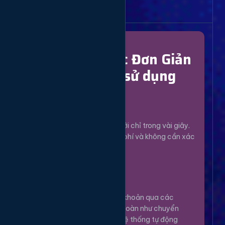
Bắt Đầu Dễ Dàng
Chỉ Với 4 Bước Đơn Giản
để bắt đầu sử dụng
Đăng Ký
1
Tạo tài khoản mới chỉ trong vài giây.
Hoàn toàn miễn phí và không cần xác
minh phức tạp.
Nạp Tiền
2
Nạp tiền vào tài khoản qua các
phương thức an toàn như chuyển
khoản, Momo... Hệ thống tự động