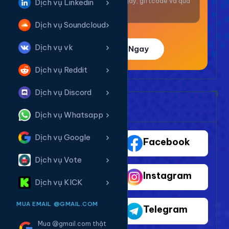
Nhận thưởng mỗi ngày, giftcode và quà
Dịch vụ Linkedin
giá trị.
Dịch vụ Soundcloud
Dịch vụ vk
Trải Nghiệm Ngay
Dịch vụ Reddit
Dịch vụ Discord
Bảng Dịch Vụ Mạng Xã Hội
Dịch vụ Whatsapp
Dịch vụ Google
TikTok
Facebook
Dịch vụ Vote
Youtube
Instagram
Dịch vụ KICK
MUA EMAIL @GMAIL.COM
Shopee
Telegram
Mua @gmail.com thật