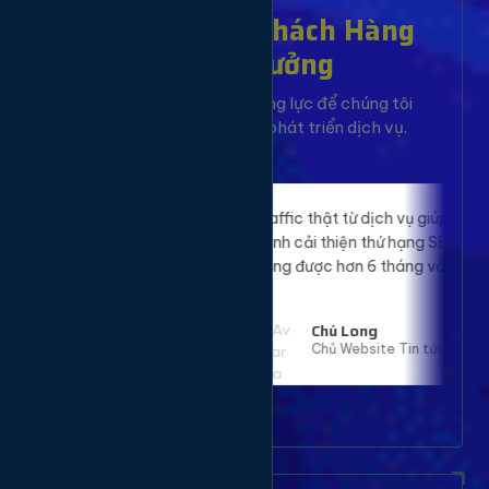
Hơn 10,000+ Khách Hàng
Đã Tin Tưởng
Sự hài lòng của bạn là động lực để chúng tôi
không ngừng cải tiến và phát triển dịch vụ.
và tự nhiên,
Traffic thật từ dịch vụ giúp website của
 booking
mình cải thiện thứ hạng SEO rõ rệt. Đã sử
an toàn.
dụng được hơn 6 tháng và rất hài lòng.
Chú Long
Chủ Website Tin tức