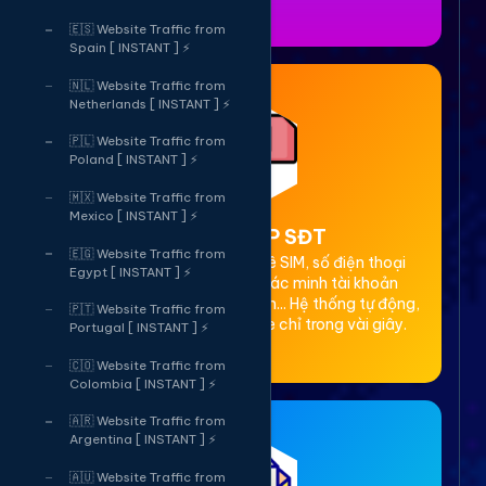
🇪🇸 Website Traffic from
Spain [ INSTANT ] ⚡
🇳🇱 Website Traffic from
Netherlands [ INSTANT ] ⚡
🇵🇱 Website Traffic from
Poland [ INSTANT ] ⚡
🇲🇽 Website Traffic from
Mexico [ INSTANT ] ⚡
2. Thuê OTP SĐT
🇪🇬 Website Traffic from
Cung cấp dịch vụ cho thuê SIM, số điện thoại
Egypt [ INSTANT ] ⚡
(SĐT) để nhận mã OTP xác minh tài khoản
Facebook, Google, Telegram... Hệ thống tự động,
🇵🇹 Website Traffic from
bảo mật, giá rẻ, nhận code chỉ trong vài giây.
Portugal [ INSTANT ] ⚡
🇨🇴 Website Traffic from
Colombia [ INSTANT ] ⚡
🇦🇷 Website Traffic from
Argentina [ INSTANT ] ⚡
🇦🇺 Website Traffic from