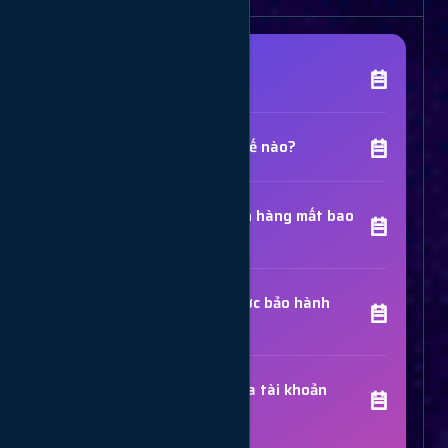
[Tên Dịch Vụ] là gì?
Chất lượng dịch vụ như thế nào?
Thời gian hoàn thành đơn hàng mất bao
lâu?
Các dịch vụ đã mua có được bảo hành
không?
Trợ Lý Hỗ Trợ
Luôn sẵn sàng giải đáp thắc mắc
Sử dụng dịch vụ có bị khóa tài khoản
không?