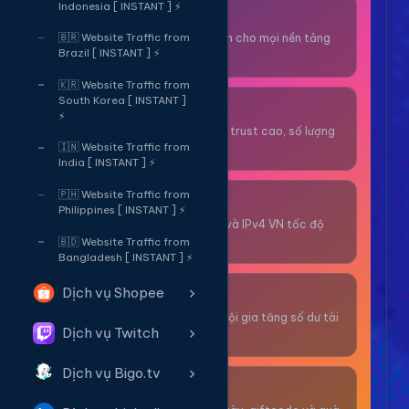
Indonesia [ INSTANT ] ⚡
Thuê OTP SĐT
Nhận code xác minh cho mọi nền tảng
🇧🇷 Website Traffic from
Brazil [ INSTANT ] ⚡
tức thì.
🇰🇷 Website Traffic from
South Korea [ INSTANT ]
OTP/Mua Gmail
⚡
Tài khoản gmail cổ, trust cao, số lượng
lớn.
🇮🇳 Website Traffic from
India [ INSTANT ] ⚡
🇵🇭 Website Traffic from
Thuê Proxy
Philippines [ INSTANT ] ⚡
Proxy dân cư xoay và IPv4 VN tốc độ
cao.
🇧🇩 Website Traffic from
Bangladesh [ INSTANT ] ⚡
Dịch vụ Shopee
Giải Trí
Thư giãn và có cơ hội gia tăng số dư tài
Dịch vụ Twitch
khoản.
Dịch vụ Bigo.tv
Sự Kiện & Quà