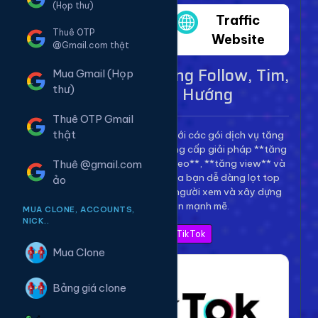
(Họp thư)
Twitter
Traffic
Thuê OTP
Website
@Gmail.com thật
Dịch Vụ TikTok - Tăng Follow, Tim,
Mua Gmail (Họp
View Lên Xu Hướng
thư)
Thuê OTP Gmail
thật
Bùng nổ kênh TikTok của bạn với các gói dịch vụ tăng
trưởng toàn diện. Chúng tôi cung cấp giải pháp **tăng
follow TikTok**, **tăng tim video**, **tăng view** và
Thuê @gmail.com
**bình luận** để giúp video của bạn dễ dàng lọt top
ảo
thịnh hành, thu hút hàng triệu người xem và xây dựng
thương hiệu cá nhân mạnh mẽ.
MUA CLONE, ACCOUNTS,
NICK..
Xem Bảng Giá TikTok
Mua Clone
Bảng giá clone