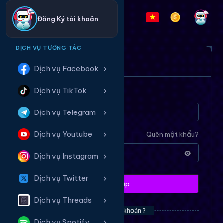
Đăng Ký tài khoản
DỊCH VỤ TƯƠNG TÁC
ĐĂNG NHẬP HỆ THỐNG
Dịch vụ Facebook
Dịch vụ TikTok
Tên tài khoản
Dịch vụ Telegram
Dịch vụ Youtube
Mật khẩu
Quên mật khẩu?
Dịch vụ Instagram
Dịch vụ Twitter
Đăng nhập
Dịch vụ Threads
Bạn chưa có tài khoản ?
Dịch vụ Spotify