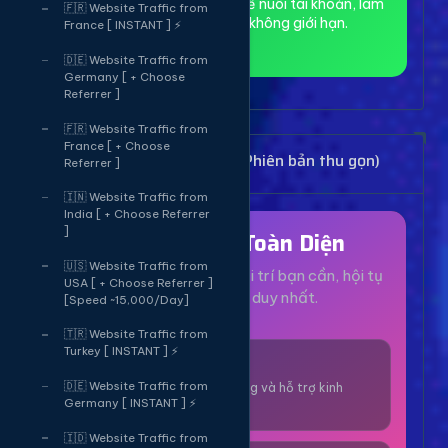
toàn và ẩn danh, phù hợp để nuôi tài khoản, làm
🇫🇷 Website Traffic from
MMO và truy cập web không giới hạn.
France [ INSTANT ] ⚡
🇩🇪 Website Traffic from
Germany [ + Choose
Referrer ]
🇫🇷 Website Traffic from
France [ + Choose
Bảng Dịch Vụ Mạng Xã Hội (Phiên bản thu gọn)
Referrer ]
🇮🇳 Website Traffic from
India [ + Choose Referrer
]
Hệ Sinh Thái Toàn Diện
🇺🇸 Website Traffic from
Mọi dịch vụ, tiện ích và giải trí bạn cần, hội tụ
USA [ + Choose Referrer ]
tại một nền tảng duy nhất.
[Speed ~15,000/Day]
🇹🇷 Website Traffic from
Turkey [ INSTANT ] ⚡
1000+ Dịch Vụ
🇩🇪 Website Traffic from
Công cụ tăng trưởng và hỗ trợ kinh
Germany [ INSTANT ] ⚡
doanh online.
🇮🇩 Website Traffic from