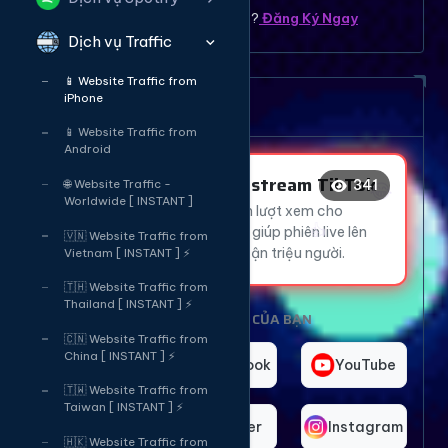
Bạn chưa có tài khoản ? ?
Đăng Ký Ngay
Dịch vụ Traffic
😍
❤️
👍
📱 Website Traffic from
😍
iPhone
Dịch vụ tăng mắt Livetream
📱 Website Traffic from
😂
Android
Tăng Mắt Livestream TikTok
343
🌐 Website Traffic -
👍
Worldwide [ INSTANT ]
Thu hút hàng ngàn lượt xem cho
livestream TikTok, giúp phiên live lên
🇻🇳 Website Traffic from
😍
xu hướng và tiếp cận triệu người.
Vietnam [ INSTANT ] ⚡
🇹🇭 Website Traffic from
Thailand [ INSTANT ] ⚡
CHỌN NỀN TẢNG CỦA BẠN
🇨🇳 Website Traffic from
China [ INSTANT ] ⚡
TikTok
Facebook
YouTube
🇹🇼 Website Traffic from
Taiwan [ INSTANT ] ⚡
Telegram
Twitter
Instagram
🇭🇰 Website Traffic from