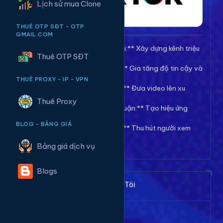
Lịch sử mua Clone
THUÊ OTP SĐT - OTP
GMAIL.COM
🚀 **Tăng Follow/Theo dõi:** Xây dựng kênh triệu
Thuê OTP SĐT
follow uy tín.
❤️ **Tăng Tim/Like Video:** Gia tăng độ tin cậy và
viral cho video.
THUÊ PROXY - IP - VPN
👀 **Tăng View/Lượt xem:** Đưa video lên xu
hướng nhanh chóng.
Thuê Proxy
💬 **Tăng Comment/Bình luận:** Tạo hiệu ứng
thảo luận sôi nổi.
BLOG - BẢNG GIÁ
👁️ **Tăng Mắt Livestream:** Thu hút người xem
cho phiên live của bạn.
Bảng giá dịch vụ
Blogs
Khách Hàng Nói Gì Về Chúng Tôi