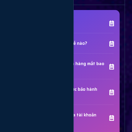
[Tên Dịch Vụ] là gì?
Chất lượng dịch vụ như thế nào?
Thời gian hoàn thành đơn hàng mất bao
lâu?
Các dịch vụ đã mua có được bảo hành
không?
Trợ Lý Hỗ Trợ
Luôn sẵn sàng giải đáp thắc mắc
Sử dụng dịch vụ có bị khóa tài khoản
không?
Vui lòng chọn phương thức hỗ trợ phù hợp với nhu