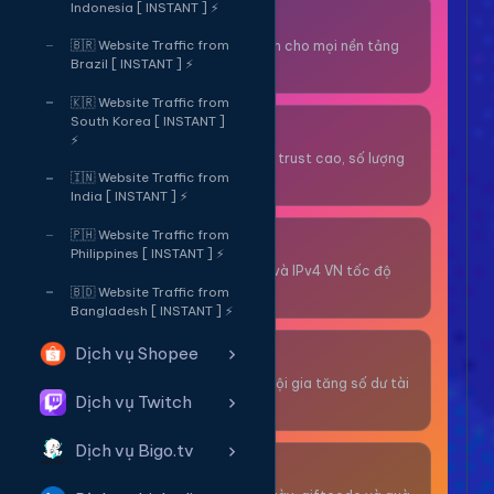
Indonesia [ INSTANT ] ⚡
Thuê OTP SĐT
Nhận code xác minh cho mọi nền tảng
🇧🇷 Website Traffic from
Brazil [ INSTANT ] ⚡
tức thì.
🇰🇷 Website Traffic from
South Korea [ INSTANT ]
OTP/Mua Gmail
⚡
Tài khoản gmail cổ, trust cao, số lượng
lớn.
🇮🇳 Website Traffic from
India [ INSTANT ] ⚡
🇵🇭 Website Traffic from
Thuê Proxy
Philippines [ INSTANT ] ⚡
Proxy dân cư xoay và IPv4 VN tốc độ
cao.
🇧🇩 Website Traffic from
Bangladesh [ INSTANT ] ⚡
Dịch vụ Shopee
Giải Trí
Thư giãn và có cơ hội gia tăng số dư tài
Dịch vụ Twitch
khoản.
Dịch vụ Bigo.tv
Sự Kiện & Quà