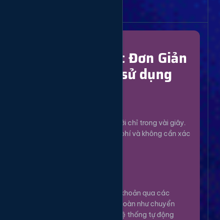
Bắt Đầu Dễ Dàng
Chỉ Với 4 Bước Đơn Giản
để bắt đầu sử dụng
Đăng Ký
1
Tạo tài khoản mới chỉ trong vài giây.
Hoàn toàn miễn phí và không cần xác
minh phức tạp.
Nạp Tiền
2
Nạp tiền vào tài khoản qua các
phương thức an toàn như chuyển
khoản, Momo... Hệ thống tự động