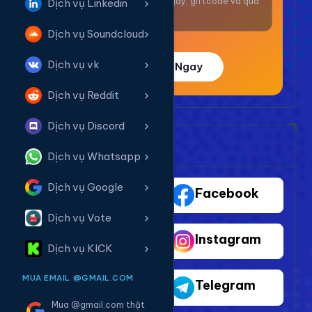
Nhận thưởng mỗi ngày, giftcode và quà
Dịch vụ Linkedin
giá trị.
Dịch vụ Soundcloud
Dịch vụ vk
Trải Nghiệm Ngay
Dịch vụ Reddit
Dịch vụ Discord
Bảng Dịch Vụ Mạng Xã Hội
Dịch vụ Whatsapp
Dịch vụ Google
TikTok
Facebook
Dịch vụ Vote
Youtube
Instagram
Dịch vụ KICK
MUA EMAIL @GMAIL.COM
Shopee
Telegram
Mua @gmail.com thật