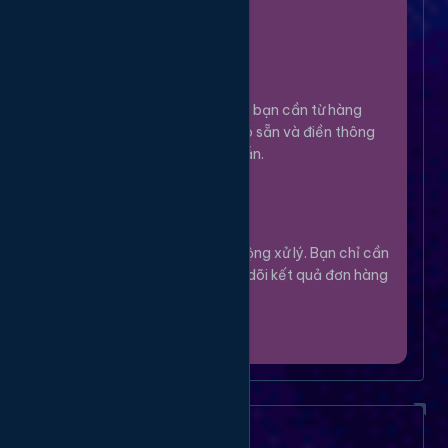
100%.
Chọn Dịch Vụ
3
Lựa chọn dịch vụ bạn cần từ hàng
ngàn tùy chọn có sẵn và điền thông
tin theo hướng dẫn.
Theo Dõi
4
Hệ thống sẽ tự động xử lý. Bạn chỉ cần
thư giãn và theo dõi kết quả đơn hàng
của mình.
Câu Hỏi Thường Gặp