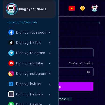
Đăng Ký tài khoản
DỊCH VỤ TƯƠNG TÁC
ĐĂNG NHẬP HỆ THỐNG
Dịch vụ Facebook
Dịch vụ TikTok
Tên tài khoản
Dịch vụ Telegram
Dịch vụ Youtube
Mật khẩu
Quên mật khẩu?
Dịch vụ Instagram
Dịch vụ Twitter
Đăng nhập
Dịch vụ Threads
Bạn chưa có tài khoản ?
Dịch vụ Spotify