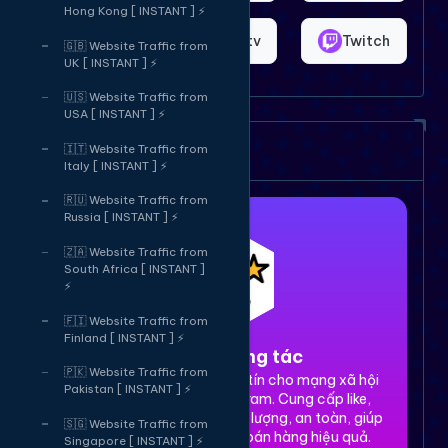
Hong Kong [ INSTANT ] ⚡
Shopee
Bigo.tv
Twitch
🇬🇧 Website Traffic from
UK [ INSTANT ] ⚡
🇺🇸 Website Traffic from
USA [ INSTANT ] ⚡
Dịch vụ của chúng tôi
🇮🇹 Website Traffic from
Italy [ INSTANT ] ⚡
🇷🇺 Website Traffic from
Russia [ INSTANT ] ⚡
🇿🇦 Website Traffic from
South Africa [ INSTANT ]
⚡
🇫🇮 Website Traffic from
Finland [ INSTANT ] ⚡
1. Tăng tương tác
🇵🇰 Website Traffic from
Dịch vụ tăng tương tác uy tín cho mạng xã hội
Pakistan [ INSTANT ] ⚡
Facebook, TikTok, Instagram. Cung cấp like,
share, comment, view chất lượng, an toàn, giúp
🇸🇬 Website Traffic from
xây dựng thương hiệu và bán hàng hiệu quả.
Singapore [ INSTANT ] ⚡