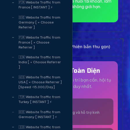
toàn và ẩn danh, phù hợp để nuôi tài khoản, làm
🇫🇷 Website Traffic from
MMO và truy cập web không giới hạn.
France [ INSTANT ] ⚡
🇩🇪 Website Traffic from
Germany [ + Choose
Referrer ]
🇫🇷 Website Traffic from
France [ + Choose
Bảng Dịch Vụ Mạng Xã Hội (Phiên bản thu gọn)
Referrer ]
🇮🇳 Website Traffic from
India [ + Choose Referrer
]
Hệ Sinh Thái Toàn Diện
🇺🇸 Website Traffic from
Mọi dịch vụ, tiện ích và giải trí bạn cần, hội tụ
USA [ + Choose Referrer ]
tại một nền tảng duy nhất.
[Speed ~15,000/Day]
🇹🇷 Website Traffic from
Turkey [ INSTANT ] ⚡
1000+ Dịch Vụ
🇩🇪 Website Traffic from
Công cụ tăng trưởng và hỗ trợ kinh
Germany [ INSTANT ] ⚡
doanh online.
🇮🇩 Website Traffic from