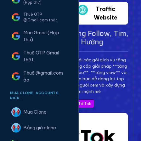
(Họp thư)
Twitter
Traffic
Thuê OTP
Website
@Gmail.com thật
Dịch Vụ TikTok - Tăng Follow, Tim,
Mua Gmail (Họp
View Lên Xu Hướng
thư)
Thuê OTP Gmail
thật
Bùng nổ kênh TikTok của bạn với các gói dịch vụ tăng
trưởng toàn diện. Chúng tôi cung cấp giải pháp **tăng
follow TikTok**, **tăng tim video**, **tăng view** và
Thuê @gmail.com
**bình luận** để giúp video của bạn dễ dàng lọt top
ảo
thịnh hành, thu hút hàng triệu người xem và xây dựng
thương hiệu cá nhân mạnh mẽ.
MUA CLONE, ACCOUNTS,
NICK..
Xem Bảng Giá TikTok
Mua Clone
Bảng giá clone