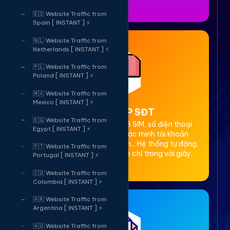
🇪🇸 Website Traffic from
Spain [ INSTANT ] ⚡
🇳🇱 Website Traffic from
Netherlands [ INSTANT ] ⚡
🇵🇱 Website Traffic from
Poland [ INSTANT ] ⚡
🇲🇽 Website Traffic from
Mexico [ INSTANT ] ⚡
2. Thuê OTP SĐT
🇪🇬 Website Traffic from
Cung cấp dịch vụ cho thuê SIM, số điện thoại
Egypt [ INSTANT ] ⚡
(SĐT) để nhận mã OTP xác minh tài khoản
Facebook, Google, Telegram... Hệ thống tự động,
🇵🇹 Website Traffic from
bảo mật, giá rẻ, nhận code chỉ trong vài giây.
Portugal [ INSTANT ] ⚡
🇨🇴 Website Traffic from
Colombia [ INSTANT ] ⚡
🇦🇷 Website Traffic from
Argentina [ INSTANT ] ⚡
🇦🇺 Website Traffic from