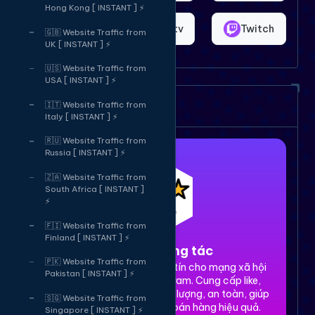
Hong Kong [ INSTANT ] ⚡
Shopee
Bigo.tv
Twitch
🇬🇧 Website Traffic from
UK [ INSTANT ] ⚡
🇺🇸 Website Traffic from
USA [ INSTANT ] ⚡
Dịch vụ của chúng tôi
🇮🇹 Website Traffic from
Italy [ INSTANT ] ⚡
🇷🇺 Website Traffic from
Russia [ INSTANT ] ⚡
🇿🇦 Website Traffic from
South Africa [ INSTANT ]
⚡
🇫🇮 Website Traffic from
Finland [ INSTANT ] ⚡
1. Tăng tương tác
🇵🇰 Website Traffic from
Dịch vụ tăng tương tác uy tín cho mạng xã hội
Pakistan [ INSTANT ] ⚡
Facebook, TikTok, Instagram. Cung cấp like,
share, comment, view chất lượng, an toàn, giúp
🇸🇬 Website Traffic from
xây dựng thương hiệu và bán hàng hiệu quả.
Singapore [ INSTANT ] ⚡