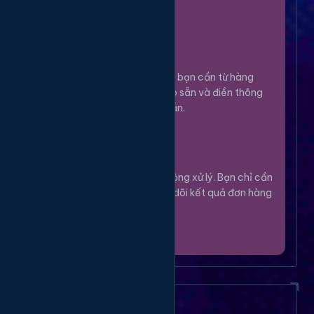
100%.
Chọn Dịch Vụ
3
Lựa chọn dịch vụ bạn cần từ hàng
ngàn tùy chọn có sẵn và điền thông
tin theo hướng dẫn.
Theo Dõi
4
Hệ thống sẽ tự động xử lý. Bạn chỉ cần
thư giãn và theo dõi kết quả đơn hàng
của mình.
Câu Hỏi Thường Gặp