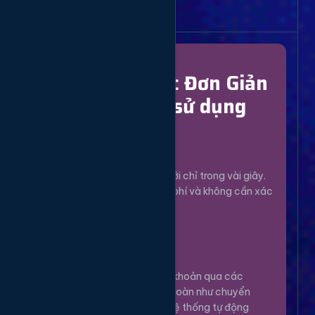
Bắt Đầu Dễ Dàng
Chỉ Với 4 Bước Đơn Giản
để bắt đầu sử dụng
Đăng Ký
1
Tạo tài khoản mới chỉ trong vài giây.
Hoàn toàn miễn phí và không cần xác
minh phức tạp.
Nạp Tiền
2
Nạp tiền vào tài khoản qua các
phương thức an toàn như chuyển
khoản, Momo... Hệ thống tự động