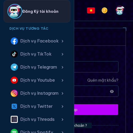
Đăng Ký tài khoản
DỊCH VỤ TƯƠNG TÁC
ĐĂNG NHẬP HỆ THỐNG
Dịch vụ Facebook
Dịch vụ TikTok
Tên tài khoản
Dịch vụ Telegram
Dịch vụ Youtube
Mật khẩu
Quên mật khẩu?
Dịch vụ Instagram
Dịch vụ Twitter
Đăng nhập
Dịch vụ Threads
Bạn chưa có tài khoản ?
Dịch vụ Spotify