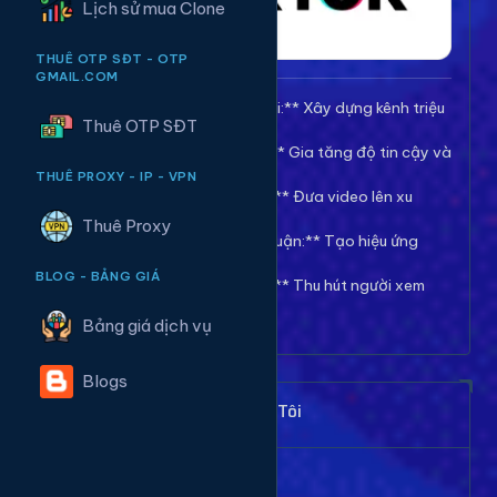
Lịch sử mua Clone
THUÊ OTP SĐT - OTP
GMAIL.COM
🚀 **Tăng Follow/Theo dõi:** Xây dựng kênh triệu
Thuê OTP SĐT
follow uy tín.
❤️ **Tăng Tim/Like Video:** Gia tăng độ tin cậy và
viral cho video.
THUÊ PROXY - IP - VPN
👀 **Tăng View/Lượt xem:** Đưa video lên xu
hướng nhanh chóng.
Thuê Proxy
💬 **Tăng Comment/Bình luận:** Tạo hiệu ứng
thảo luận sôi nổi.
BLOG - BẢNG GIÁ
👁️ **Tăng Mắt Livestream:** Thu hút người xem
cho phiên live của bạn.
Bảng giá dịch vụ
Blogs
Khách Hàng Nói Gì Về Chúng Tôi