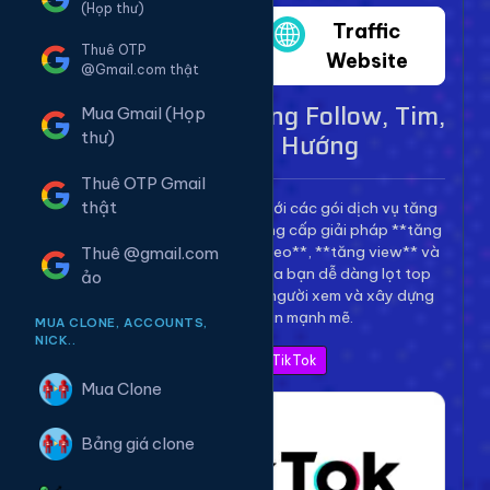
(Họp thư)
Twitter
Traffic
Thuê OTP
Website
@Gmail.com thật
Dịch Vụ TikTok - Tăng Follow, Tim,
Mua Gmail (Họp
View Lên Xu Hướng
thư)
Thuê OTP Gmail
thật
Bùng nổ kênh TikTok của bạn với các gói dịch vụ tăng
trưởng toàn diện. Chúng tôi cung cấp giải pháp **tăng
follow TikTok**, **tăng tim video**, **tăng view** và
Thuê @gmail.com
**bình luận** để giúp video của bạn dễ dàng lọt top
ảo
thịnh hành, thu hút hàng triệu người xem và xây dựng
thương hiệu cá nhân mạnh mẽ.
MUA CLONE, ACCOUNTS,
NICK..
Xem Bảng Giá TikTok
Mua Clone
Bảng giá clone