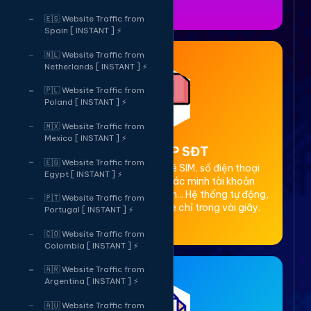
🇪🇸 Website Traffic from
Spain [ INSTANT ] ⚡
🇳🇱 Website Traffic from
Netherlands [ INSTANT ] ⚡
🇵🇱 Website Traffic from
Poland [ INSTANT ] ⚡
🇲🇽 Website Traffic from
Mexico [ INSTANT ] ⚡
2. Thuê OTP SĐT
🇪🇬 Website Traffic from
Cung cấp dịch vụ cho thuê SIM, số điện thoại
Egypt [ INSTANT ] ⚡
(SĐT) để nhận mã OTP xác minh tài khoản
Facebook, Google, Telegram... Hệ thống tự động,
🇵🇹 Website Traffic from
bảo mật, giá rẻ, nhận code chỉ trong vài giây.
Portugal [ INSTANT ] ⚡
🇨🇴 Website Traffic from
Colombia [ INSTANT ] ⚡
🇦🇷 Website Traffic from
Argentina [ INSTANT ] ⚡
🇦🇺 Website Traffic from