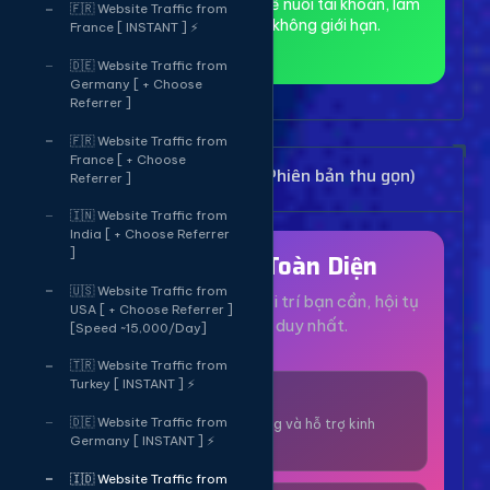
toàn và ẩn danh, phù hợp để nuôi tài khoản, làm
🇫🇷 Website Traffic from
MMO và truy cập web không giới hạn.
France [ INSTANT ] ⚡
🇩🇪 Website Traffic from
Germany [ + Choose
Referrer ]
🇫🇷 Website Traffic from
France [ + Choose
Bảng Dịch Vụ Mạng Xã Hội (Phiên bản thu gọn)
Referrer ]
🇮🇳 Website Traffic from
India [ + Choose Referrer
]
Hệ Sinh Thái Toàn Diện
🇺🇸 Website Traffic from
Mọi dịch vụ, tiện ích và giải trí bạn cần, hội tụ
USA [ + Choose Referrer ]
tại một nền tảng duy nhất.
[Speed ~15,000/Day]
🇹🇷 Website Traffic from
Turkey [ INSTANT ] ⚡
1000+ Dịch Vụ
🇩🇪 Website Traffic from
Công cụ tăng trưởng và hỗ trợ kinh
Germany [ INSTANT ] ⚡
doanh online.
🇮🇩 Website Traffic from