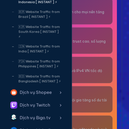
Indonesia [ INSTANT ] ⚡
Thuê OTP SĐT
Nhận code xác minh cho mọi nền tảng
🇧🇷 Website Traffic from
Brazil [ INSTANT ] ⚡
tức thì.
🇰🇷 Website Traffic from
South Korea [ INSTANT ]
OTP/Mua Gmail
⚡
Tài khoản gmail cổ, trust cao, số lượng
lớn.
🇮🇳 Website Traffic from
India [ INSTANT ] ⚡
🇵🇭 Website Traffic from
Thuê Proxy
Philippines [ INSTANT ] ⚡
Proxy dân cư xoay và IPv4 VN tốc độ
cao.
🇧🇩 Website Traffic from
Bangladesh [ INSTANT ] ⚡
Dịch vụ Shopee
Giải Trí
Thư giãn và có cơ hội gia tăng số dư tài
Dịch vụ Twitch
khoản.
Dịch vụ Bigo.tv
Sự Kiện & Quà