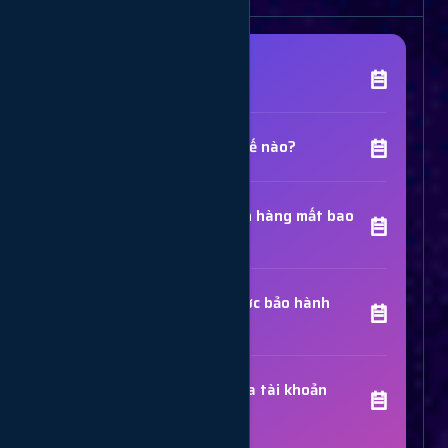
[Tên Dịch Vụ] là gì?
Chất lượng dịch vụ như thế nào?
Thời gian hoàn thành đơn hàng mất bao
lâu?
Các dịch vụ đã mua có được bảo hành
không?
Trợ Lý Hỗ Trợ
Luôn sẵn sàng giải đáp thắc mắc
Sử dụng dịch vụ có bị khóa tài khoản
không?