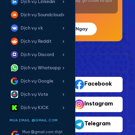
Nhận thưởng mỗi ngày, giftcode và quà
Dịch vụ Linkedin
giá trị.
Dịch vụ Soundcloud
Dịch vụ vk
Trải Nghiệm Ngay
Dịch vụ Reddit
Dịch vụ Discord
Bảng Dịch Vụ Mạng Xã Hội
Dịch vụ Whatsapp
Dịch vụ Google
TikTok
Facebook
Dịch vụ Vote
Youtube
Instagram
Dịch vụ KICK
MUA EMAIL @GMAIL.COM
Shopee
Telegram
Mua @gmail.com thật