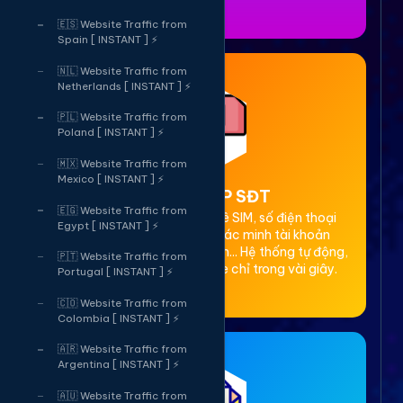
🇪🇸 Website Traffic from
Spain [ INSTANT ] ⚡
🇳🇱 Website Traffic from
Netherlands [ INSTANT ] ⚡
🇵🇱 Website Traffic from
Poland [ INSTANT ] ⚡
🇲🇽 Website Traffic from
Mexico [ INSTANT ] ⚡
2. Thuê OTP SĐT
🇪🇬 Website Traffic from
Cung cấp dịch vụ cho thuê SIM, số điện thoại
Egypt [ INSTANT ] ⚡
(SĐT) để nhận mã OTP xác minh tài khoản
Facebook, Google, Telegram... Hệ thống tự động,
🇵🇹 Website Traffic from
bảo mật, giá rẻ, nhận code chỉ trong vài giây.
Portugal [ INSTANT ] ⚡
🇨🇴 Website Traffic from
Colombia [ INSTANT ] ⚡
🇦🇷 Website Traffic from
Argentina [ INSTANT ] ⚡
🇦🇺 Website Traffic from