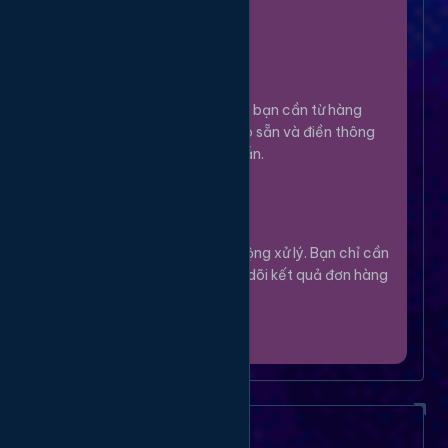
100%.
Chọn Dịch Vụ
3
Lựa chọn dịch vụ bạn cần từ hàng
ngàn tùy chọn có sẵn và điền thông
tin theo hướng dẫn.
Theo Dõi
4
Hệ thống sẽ tự động xử lý. Bạn chỉ cần
thư giãn và theo dõi kết quả đơn hàng
của mình.
Câu Hỏi Thường Gặp