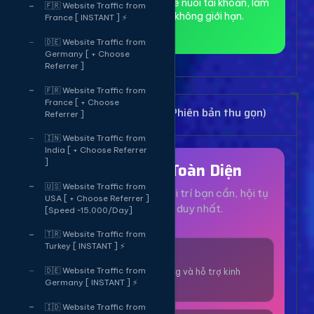
toàn và ẩn danh, phù hợp để nuôi tài khoản, làm
🇫🇷 Website Traffic from
MMO và truy cập web không giới hạn.
France [ INSTANT ] ⚡
🇩🇪 Website Traffic from
Germany [ + Choose
Referrer ]
🇫🇷 Website Traffic from
France [ + Choose
Bảng Dịch Vụ Mạng Xã Hội (Phiên bản thu gọn)
Referrer ]
🇮🇳 Website Traffic from
India [ + Choose Referrer
]
Hệ Sinh Thái Toàn Diện
🇺🇸 Website Traffic from
Mọi dịch vụ, tiện ích và giải trí bạn cần, hội tụ
USA [ + Choose Referrer ]
tại một nền tảng duy nhất.
[Speed ~15,000/Day]
🇹🇷 Website Traffic from
Turkey [ INSTANT ] ⚡
1000+ Dịch Vụ
🇩🇪 Website Traffic from
Công cụ tăng trưởng và hỗ trợ kinh
Germany [ INSTANT ] ⚡
doanh online.
🇮🇩 Website Traffic from