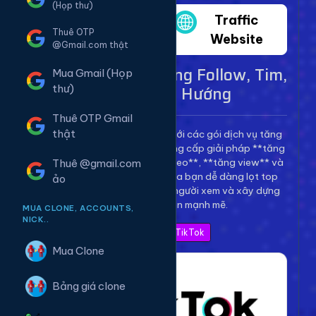
(Họp thư)
Twitter
Traffic
Thuê OTP
Website
@Gmail.com thật
Dịch Vụ TikTok - Tăng Follow, Tim,
Mua Gmail (Họp
View Lên Xu Hướng
thư)
Thuê OTP Gmail
thật
Bùng nổ kênh TikTok của bạn với các gói dịch vụ tăng
trưởng toàn diện. Chúng tôi cung cấp giải pháp **tăng
follow TikTok**, **tăng tim video**, **tăng view** và
Thuê @gmail.com
**bình luận** để giúp video của bạn dễ dàng lọt top
ảo
thịnh hành, thu hút hàng triệu người xem và xây dựng
thương hiệu cá nhân mạnh mẽ.
MUA CLONE, ACCOUNTS,
NICK..
Xem Bảng Giá TikTok
Mua Clone
Bảng giá clone