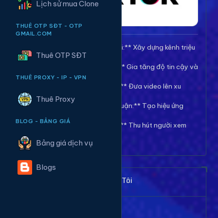
Lịch sử mua Clone
THUÊ OTP SĐT - OTP
GMAIL.COM
🚀 **Tăng Follow/Theo dõi:** Xây dựng kênh triệu
Thuê OTP SĐT
follow uy tín.
❤️ **Tăng Tim/Like Video:** Gia tăng độ tin cậy và
viral cho video.
THUÊ PROXY - IP - VPN
👀 **Tăng View/Lượt xem:** Đưa video lên xu
hướng nhanh chóng.
Thuê Proxy
💬 **Tăng Comment/Bình luận:** Tạo hiệu ứng
thảo luận sôi nổi.
BLOG - BẢNG GIÁ
👁️ **Tăng Mắt Livestream:** Thu hút người xem
cho phiên live của bạn.
Bảng giá dịch vụ
Blogs
Khách Hàng Nói Gì Về Chúng Tôi