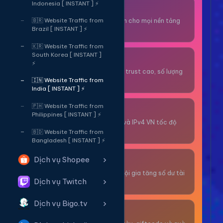
Indonesia [ INSTANT ] ⚡
Thuê OTP SĐT
Nhận code xác minh cho mọi nền tảng
🇧🇷 Website Traffic from
Brazil [ INSTANT ] ⚡
tức thì.
🇰🇷 Website Traffic from
South Korea [ INSTANT ]
OTP/Mua Gmail
⚡
Tài khoản gmail cổ, trust cao, số lượng
lớn.
🇮🇳 Website Traffic from
India [ INSTANT ] ⚡
🇵🇭 Website Traffic from
Thuê Proxy
Philippines [ INSTANT ] ⚡
Proxy dân cư xoay và IPv4 VN tốc độ
cao.
🇧🇩 Website Traffic from
Bangladesh [ INSTANT ] ⚡
Dịch vụ Shopee
Giải Trí
Thư giãn và có cơ hội gia tăng số dư tài
Dịch vụ Twitch
khoản.
Dịch vụ Bigo.tv
Sự Kiện & Quà