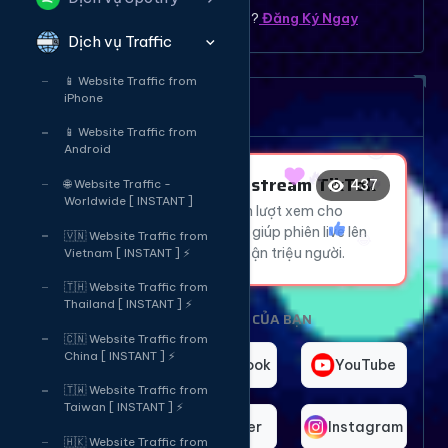
Bạn chưa có tài khoản ? ?
Đăng Ký Ngay
Dịch vụ Traffic
😂
😂
😍
📱 Website Traffic from
iPhone
Dịch vụ tăng mắt Livetream
😂
🔥
🔥
📱 Website Traffic from
Android
😂
Tăng Mắt Livestream TikTok
437
🌐 Website Traffic -
Worldwide [ INSTANT ]
Thu hút hàng ngàn lượt xem cho
👍
livestream TikTok, giúp phiên live lên
🇻🇳 Website Traffic from
xu hướng và tiếp cận triệu người.
Vietnam [ INSTANT ] ⚡
🇹🇭 Website Traffic from
Thailand [ INSTANT ] ⚡
CHỌN NỀN TẢNG CỦA BẠN
🇨🇳 Website Traffic from
China [ INSTANT ] ⚡
TikTok
Facebook
YouTube
🇹🇼 Website Traffic from
Taiwan [ INSTANT ] ⚡
Telegram
Twitter
Instagram
🇭🇰 Website Traffic from