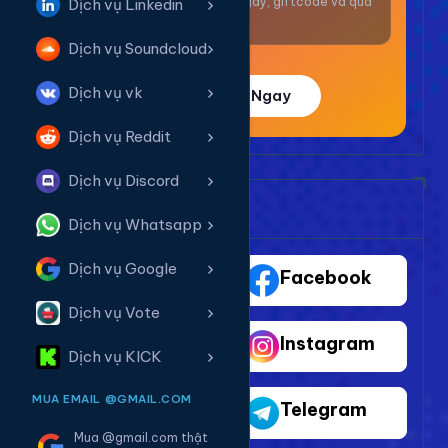
Nhận thưởng mỗi ngày, giftcode và quà
Dịch vụ Linkedin
giá trị.
Dịch vụ Soundcloud
Dịch vụ vk
Trải Nghiệm Ngay
Dịch vụ Reddit
Dịch vụ Discord
Bảng Dịch Vụ Mạng Xã Hội
Dịch vụ Whatsapp
Dịch vụ Google
TikTok
Facebook
Dịch vụ Vote
Youtube
Instagram
Dịch vụ KICK
MUA EMAIL @GMAIL.COM
Shopee
Telegram
Mua @gmail.com thật