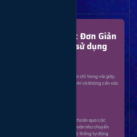
Bắt Đầu Dễ Dàng
Chỉ Với 4 Bước Đơn Giản
để bắt đầu sử dụng
Đăng Ký
1
Tạo tài khoản mới chỉ trong vài giây.
Hoàn toàn miễn phí và không cần xác
minh phức tạp.
Nạp Tiền
2
Nạp tiền vào tài khoản qua các
phương thức an toàn như chuyển
khoản, Momo... Hệ thống tự động