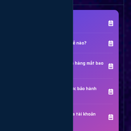
[Tên Dịch Vụ] là gì?
Chất lượng dịch vụ như thế nào?
Thời gian hoàn thành đơn hàng mất bao
lâu?
Các dịch vụ đã mua có được bảo hành
không?
Trợ Lý Hỗ Trợ
Luôn sẵn sàng giải đáp thắc mắc
Sử dụng dịch vụ có bị khóa tài khoản
không?