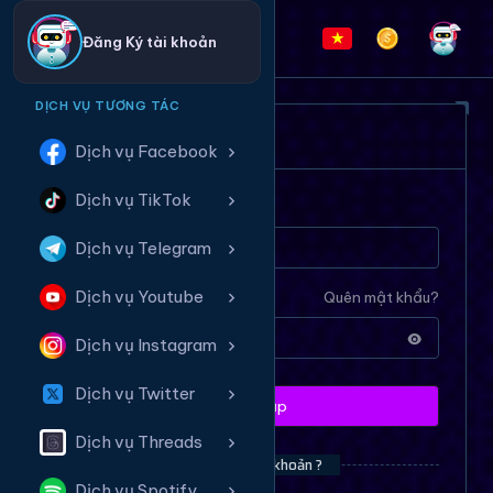
Đăng Ký tài khoản
DỊCH VỤ TƯƠNG TÁC
ĐĂNG NHẬP HỆ THỐNG
Dịch vụ Facebook
Dịch vụ TikTok
Tên tài khoản
Dịch vụ Telegram
Dịch vụ Youtube
Mật khẩu
Quên mật khẩu?
Dịch vụ Instagram
Dịch vụ Twitter
Đăng nhập
Dịch vụ Threads
Bạn chưa có tài khoản ?
Dịch vụ Spotify