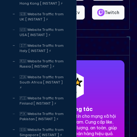
Hong Kong [ INSTANT ] ⚡
Shopee
Bigo.tv
Twitch
🇬🇧 Website Traffic from
UK [ INSTANT ] ⚡
🇺🇸 Website Traffic from
USA [ INSTANT ] ⚡
Dịch vụ của chúng tôi
🇮🇹 Website Traffic from
Italy [ INSTANT ] ⚡
🇷🇺 Website Traffic from
Russia [ INSTANT ] ⚡
🇿🇦 Website Traffic from
South Africa [ INSTANT ]
⚡
🇫🇮 Website Traffic from
Finland [ INSTANT ] ⚡
1. Tăng tương tác
🇵🇰 Website Traffic from
Dịch vụ tăng tương tác uy tín cho mạng xã hội
Pakistan [ INSTANT ] ⚡
Facebook, TikTok, Instagram. Cung cấp like,
share, comment, view chất lượng, an toàn, giúp
🇸🇬 Website Traffic from
xây dựng thương hiệu và bán hàng hiệu quả.
Singapore [ INSTANT ] ⚡