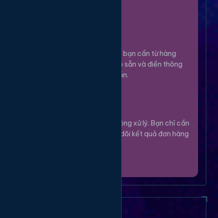
100%.
Chọn Dịch Vụ
3
Lựa chọn dịch vụ bạn cần từ hàng
ngàn tùy chọn có sẵn và điền thông
tin theo hướng dẫn.
Theo Dõi
4
Hệ thống sẽ tự động xử lý. Bạn chỉ cần
thư giãn và theo dõi kết quả đơn hàng
của mình.
Câu Hỏi Thường Gặp