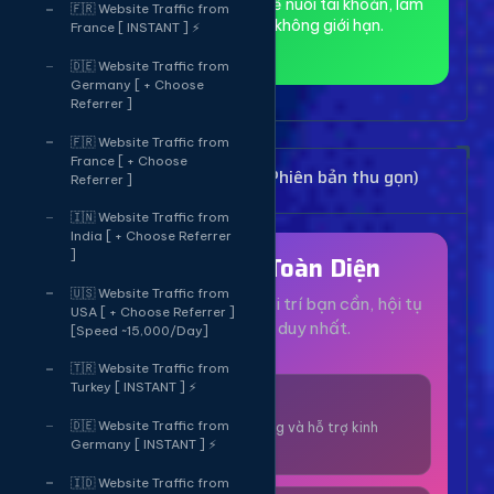
toàn và ẩn danh, phù hợp để nuôi tài khoản, làm
🇫🇷 Website Traffic from
MMO và truy cập web không giới hạn.
France [ INSTANT ] ⚡
🇩🇪 Website Traffic from
Germany [ + Choose
Referrer ]
🇫🇷 Website Traffic from
France [ + Choose
Bảng Dịch Vụ Mạng Xã Hội (Phiên bản thu gọn)
Referrer ]
🇮🇳 Website Traffic from
India [ + Choose Referrer
]
Hệ Sinh Thái Toàn Diện
🇺🇸 Website Traffic from
Mọi dịch vụ, tiện ích và giải trí bạn cần, hội tụ
USA [ + Choose Referrer ]
tại một nền tảng duy nhất.
[Speed ~15,000/Day]
🇹🇷 Website Traffic from
Turkey [ INSTANT ] ⚡
1000+ Dịch Vụ
🇩🇪 Website Traffic from
Công cụ tăng trưởng và hỗ trợ kinh
Germany [ INSTANT ] ⚡
doanh online.
🇮🇩 Website Traffic from