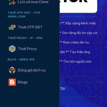
Lịch sử mua Clone
THUÊ OTP SĐT - OTP
GMAIL.COM
🚀 **Tăng Follow/Theo dõi:** Xây dựng kênh triệu
Thuê OTP SĐT
follow uy tín.
❤️ **Tăng Tim/Like Video:** Gia tăng độ tin cậy và
viral cho video.
THUÊ PROXY - IP - VPN
👀 **Tăng View/Lượt xem:** Đưa video lên xu
hướng nhanh chóng.
Thuê Proxy
💬 **Tăng Comment/Bình luận:** Tạo hiệu ứng
thảo luận sôi nổi.
BLOG - BẢNG GIÁ
👁️ **Tăng Mắt Livestream:** Thu hút người xem
cho phiên live của bạn.
Bảng giá dịch vụ
Blogs
Khách Hàng Nói Gì Về Chúng Tôi