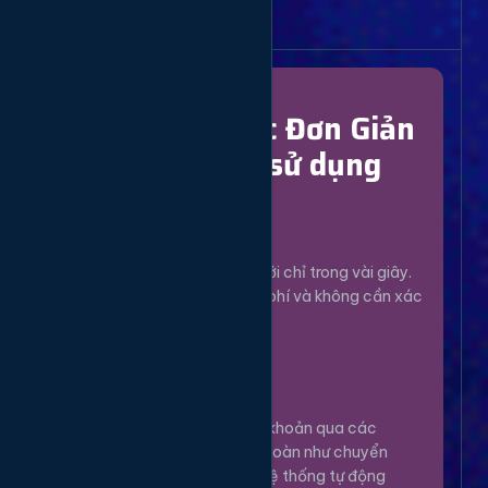
Bắt Đầu Dễ Dàng
Chỉ Với 4 Bước Đơn Giản
để bắt đầu sử dụng
Đăng Ký
1
Tạo tài khoản mới chỉ trong vài giây.
Hoàn toàn miễn phí và không cần xác
minh phức tạp.
Nạp Tiền
2
Nạp tiền vào tài khoản qua các
phương thức an toàn như chuyển
khoản, Momo... Hệ thống tự động