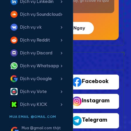
Nhận thưởng mỗi ngày, giftcode và quà
Dịch vụ Linkedin
giá trị.
Dịch vụ Soundcloud
Dịch vụ vk
Trải Nghiệm Ngay
Dịch vụ Reddit
Dịch vụ Discord
Bảng Dịch Vụ Mạng Xã Hội
Dịch vụ Whatsapp
Dịch vụ Google
TikTok
Facebook
Dịch vụ Vote
Youtube
Instagram
Dịch vụ KICK
MUA EMAIL @GMAIL.COM
Shopee
Telegram
Mua @gmail.com thật