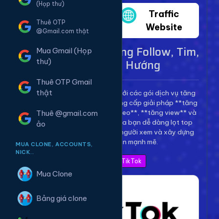
(Họp thư)
Twitter
Traffic
Thuê OTP
Website
@Gmail.com thật
Dịch Vụ TikTok - Tăng Follow, Tim,
Mua Gmail (Họp
View Lên Xu Hướng
thư)
Thuê OTP Gmail
thật
Bùng nổ kênh TikTok của bạn với các gói dịch vụ tăng
trưởng toàn diện. Chúng tôi cung cấp giải pháp **tăng
follow TikTok**, **tăng tim video**, **tăng view** và
Thuê @gmail.com
**bình luận** để giúp video của bạn dễ dàng lọt top
ảo
thịnh hành, thu hút hàng triệu người xem và xây dựng
thương hiệu cá nhân mạnh mẽ.
MUA CLONE, ACCOUNTS,
NICK..
Xem Bảng Giá TikTok
Mua Clone
Bảng giá clone