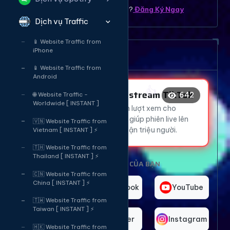
Bạn chưa có tài khoản ? ?
Đăng Ký Ngay
Dịch vụ Traffic
😂
😂
❤️
📱 Website Traffic from
iPhone
Dịch vụ tăng mắt Livetream
🔥
👍
📱 Website Traffic from
Android
😂
Tăng Mắt Livestream TikTok
642
🌐 Website Traffic -
🔥
Worldwide [ INSTANT ]
Thu hút hàng ngàn lượt xem cho
livestream TikTok, giúp phiên live lên
😍
🇻🇳 Website Traffic from
xu hướng và tiếp cận triệu người.
Vietnam [ INSTANT ] ⚡
🇹🇭 Website Traffic from
Thailand [ INSTANT ] ⚡
CHỌN NỀN TẢNG CỦA BẠN
🇨🇳 Website Traffic from
China [ INSTANT ] ⚡
TikTok
Facebook
YouTube
🇹🇼 Website Traffic from
Taiwan [ INSTANT ] ⚡
Telegram
Twitter
Instagram
🇭🇰 Website Traffic from