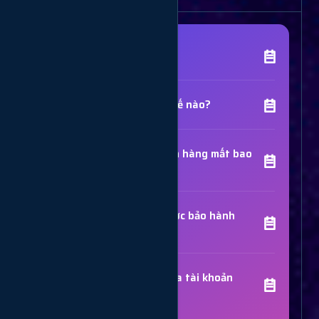
[Tên Dịch Vụ] là gì?
Chất lượng dịch vụ như thế nào?
Thời gian hoàn thành đơn hàng mất bao
lâu?
Các dịch vụ đã mua có được bảo hành
không?
Trợ Lý Hỗ Trợ
Luôn sẵn sàng giải đáp thắc mắc
Sử dụng dịch vụ có bị khóa tài khoản
không?