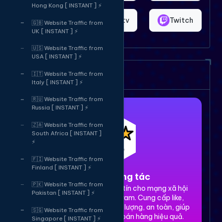
Hong Kong [ INSTANT ] ⚡
Shopee
Bigo.tv
Twitch
🇬🇧 Website Traffic from
UK [ INSTANT ] ⚡
🇺🇸 Website Traffic from
USA [ INSTANT ] ⚡
Dịch vụ của chúng tôi
🇮🇹 Website Traffic from
Italy [ INSTANT ] ⚡
🇷🇺 Website Traffic from
Russia [ INSTANT ] ⚡
🇿🇦 Website Traffic from
South Africa [ INSTANT ]
⚡
🇫🇮 Website Traffic from
Finland [ INSTANT ] ⚡
1. Tăng tương tác
🇵🇰 Website Traffic from
Dịch vụ tăng tương tác uy tín cho mạng xã hội
Pakistan [ INSTANT ] ⚡
Facebook, TikTok, Instagram. Cung cấp like,
share, comment, view chất lượng, an toàn, giúp
🇸🇬 Website Traffic from
xây dựng thương hiệu và bán hàng hiệu quả.
Singapore [ INSTANT ] ⚡