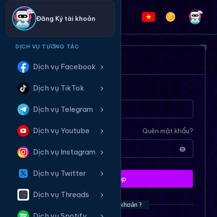
Đăng Ký tài khoản
DỊCH VỤ TƯƠNG TÁC
ĐĂNG NHẬP HỆ THỐNG
Dịch vụ Facebook
Dịch vụ TikTok
Tên tài khoản
Dịch vụ Telegram
Dịch vụ Youtube
Mật khẩu
Quên mật khẩu?
Dịch vụ Instagram
Dịch vụ Twitter
Đăng nhập
Dịch vụ Threads
Bạn chưa có tài khoản ?
Dịch vụ Spotify