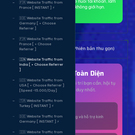
toàn và ẩn danh, phù hợp để nuôi tài khoản, làm
🇫🇷 Website Traffic from
MMO và truy cập web không giới hạn.
France [ INSTANT ] ⚡
🇩🇪 Website Traffic from
Germany [ + Choose
Referrer ]
🇫🇷 Website Traffic from
France [ + Choose
Bảng Dịch Vụ Mạng Xã Hội (Phiên bản thu gọn)
Referrer ]
🇮🇳 Website Traffic from
India [ + Choose Referrer
]
Hệ Sinh Thái Toàn Diện
🇺🇸 Website Traffic from
Mọi dịch vụ, tiện ích và giải trí bạn cần, hội tụ
USA [ + Choose Referrer ]
tại một nền tảng duy nhất.
[Speed ~15,000/Day]
🇹🇷 Website Traffic from
Turkey [ INSTANT ] ⚡
1000+ Dịch Vụ
🇩🇪 Website Traffic from
Công cụ tăng trưởng và hỗ trợ kinh
Germany [ INSTANT ] ⚡
doanh online.
🇮🇩 Website Traffic from