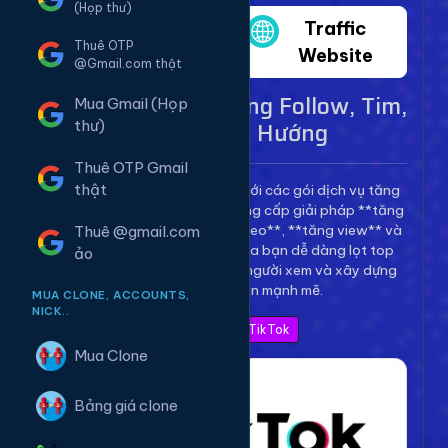
(Họp thư)
Twitter
Traffic
Thuê OTP
Website
@Gmail.com thật
Dịch Vụ TikTok - Tăng Follow, Tim,
Mua Gmail (Họp
View Lên Xu Hướng
thư)
Thuê OTP Gmail
thật
Bùng nổ kênh TikTok của bạn với các gói dịch vụ tăng
trưởng toàn diện. Chúng tôi cung cấp giải pháp **tăng
follow TikTok**, **tăng tim video**, **tăng view** và
Thuê @gmail.com
**bình luận** để giúp video của bạn dễ dàng lọt top
ảo
thịnh hành, thu hút hàng triệu người xem và xây dựng
thương hiệu cá nhân mạnh mẽ.
MUA CLONE, ACCOUNTS,
NICK..
Xem Bảng Giá TikTok
Mua Clone
Bảng giá clone