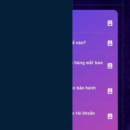
[Tên Dịch Vụ] là gì?
Chất lượng dịch vụ như thế nào?
Thời gian hoàn thành đơn hàng mất bao
lâu?
Các dịch vụ đã mua có được bảo hành
không?
Trợ Lý Hỗ Trợ
Luôn sẵn sàng giải đáp thắc mắc
Sử dụng dịch vụ có bị khóa tài khoản
không?