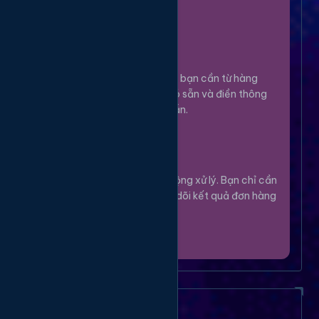
100%.
Chọn Dịch Vụ
3
Lựa chọn dịch vụ bạn cần từ hàng
ngàn tùy chọn có sẵn và điền thông
tin theo hướng dẫn.
Theo Dõi
4
Hệ thống sẽ tự động xử lý. Bạn chỉ cần
thư giãn và theo dõi kết quả đơn hàng
của mình.
Câu Hỏi Thường Gặp