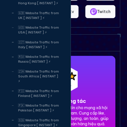
Hong Kong [ INSTANT ] ⚡
Shopee
Bigo.tv
Twitch
🇬🇧 Website Traffic from
UK [ INSTANT ] ⚡
🇺🇸 Website Traffic from
USA [ INSTANT ] ⚡
Dịch vụ của chúng tôi
🇮🇹 Website Traffic from
Italy [ INSTANT ] ⚡
🇷🇺 Website Traffic from
Russia [ INSTANT ] ⚡
🇿🇦 Website Traffic from
South Africa [ INSTANT ]
⚡
🇫🇮 Website Traffic from
Finland [ INSTANT ] ⚡
1. Tăng tương tác
🇵🇰 Website Traffic from
Dịch vụ tăng tương tác uy tín cho mạng xã hội
Pakistan [ INSTANT ] ⚡
Facebook, TikTok, Instagram. Cung cấp like,
share, comment, view chất lượng, an toàn, giúp
🇸🇬 Website Traffic from
xây dựng thương hiệu và bán hàng hiệu quả.
Singapore [ INSTANT ] ⚡