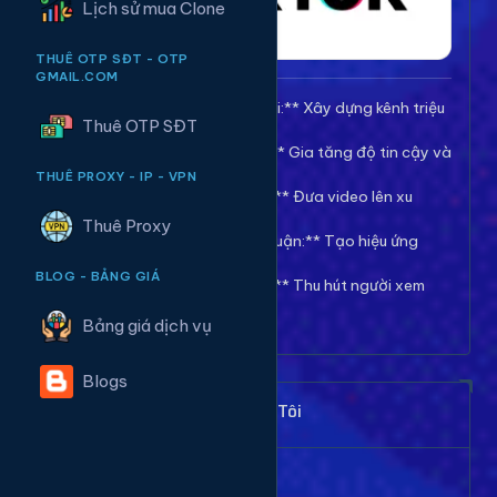
Lịch sử mua Clone
THUÊ OTP SĐT - OTP
GMAIL.COM
🚀 **Tăng Follow/Theo dõi:** Xây dựng kênh triệu
Thuê OTP SĐT
follow uy tín.
❤️ **Tăng Tim/Like Video:** Gia tăng độ tin cậy và
viral cho video.
THUÊ PROXY - IP - VPN
👀 **Tăng View/Lượt xem:** Đưa video lên xu
hướng nhanh chóng.
Thuê Proxy
💬 **Tăng Comment/Bình luận:** Tạo hiệu ứng
thảo luận sôi nổi.
BLOG - BẢNG GIÁ
👁️ **Tăng Mắt Livestream:** Thu hút người xem
cho phiên live của bạn.
Bảng giá dịch vụ
Blogs
Khách Hàng Nói Gì Về Chúng Tôi