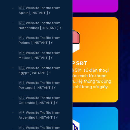
🇪🇸 Website Traffic from
Spain [ INSTANT ] ⚡
🇳🇱 Website Traffic from
Netherlands [ INSTANT ] ⚡
🇵🇱 Website Traffic from
Poland [ INSTANT ] ⚡
🇲🇽 Website Traffic from
Mexico [ INSTANT ] ⚡
2. Thuê OTP SĐT
🇪🇬 Website Traffic from
Cung cấp dịch vụ cho thuê SIM, số điện thoại
Egypt [ INSTANT ] ⚡
(SĐT) để nhận mã OTP xác minh tài khoản
Facebook, Google, Telegram... Hệ thống tự động,
🇵🇹 Website Traffic from
bảo mật, giá rẻ, nhận code chỉ trong vài giây.
Portugal [ INSTANT ] ⚡
🇨🇴 Website Traffic from
Colombia [ INSTANT ] ⚡
🇦🇷 Website Traffic from
Argentina [ INSTANT ] ⚡
🇦🇺 Website Traffic from