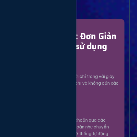
Bắt Đầu Dễ Dàng
Chỉ Với 4 Bước Đơn Giản
để bắt đầu sử dụng
Đăng Ký
1
Tạo tài khoản mới chỉ trong vài giây.
Hoàn toàn miễn phí và không cần xác
minh phức tạp.
Nạp Tiền
2
Nạp tiền vào tài khoản qua các
phương thức an toàn như chuyển
khoản, Momo... Hệ thống tự động