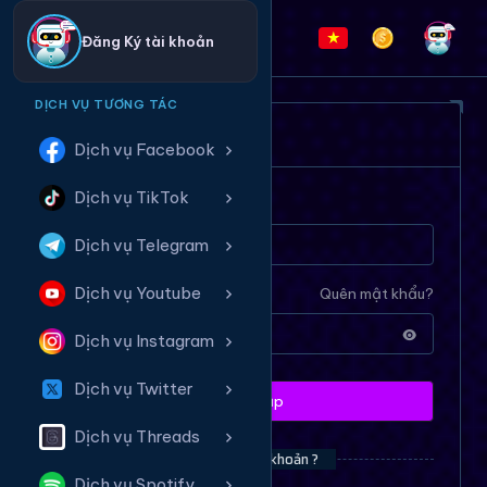
Đăng Ký tài khoản
DỊCH VỤ TƯƠNG TÁC
ĐĂNG NHẬP HỆ THỐNG
Dịch vụ Facebook
Dịch vụ TikTok
Tên tài khoản
Dịch vụ Telegram
Dịch vụ Youtube
Mật khẩu
Quên mật khẩu?
Dịch vụ Instagram
Dịch vụ Twitter
Đăng nhập
Dịch vụ Threads
Bạn chưa có tài khoản ?
Dịch vụ Spotify