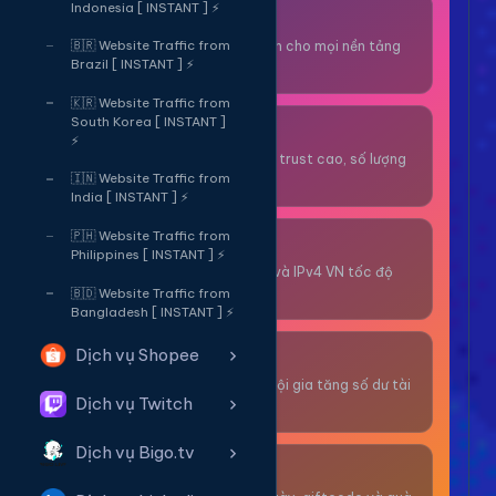
Indonesia [ INSTANT ] ⚡
Thuê OTP SĐT
Nhận code xác minh cho mọi nền tảng
🇧🇷 Website Traffic from
Brazil [ INSTANT ] ⚡
tức thì.
🇰🇷 Website Traffic from
South Korea [ INSTANT ]
OTP/Mua Gmail
⚡
Tài khoản gmail cổ, trust cao, số lượng
lớn.
🇮🇳 Website Traffic from
India [ INSTANT ] ⚡
🇵🇭 Website Traffic from
Thuê Proxy
Philippines [ INSTANT ] ⚡
Proxy dân cư xoay và IPv4 VN tốc độ
cao.
🇧🇩 Website Traffic from
Bangladesh [ INSTANT ] ⚡
Dịch vụ Shopee
Giải Trí
Thư giãn và có cơ hội gia tăng số dư tài
Dịch vụ Twitch
khoản.
Dịch vụ Bigo.tv
Sự Kiện & Quà