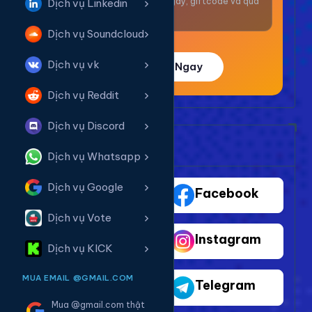
Nhận thưởng mỗi ngày, giftcode và quà
Dịch vụ Linkedin
giá trị.
Dịch vụ Soundcloud
Dịch vụ vk
Trải Nghiệm Ngay
Dịch vụ Reddit
Dịch vụ Discord
Bảng Dịch Vụ Mạng Xã Hội
Dịch vụ Whatsapp
Dịch vụ Google
TikTok
Facebook
Dịch vụ Vote
Youtube
Instagram
Dịch vụ KICK
MUA EMAIL @GMAIL.COM
Shopee
Telegram
Mua @gmail.com thật