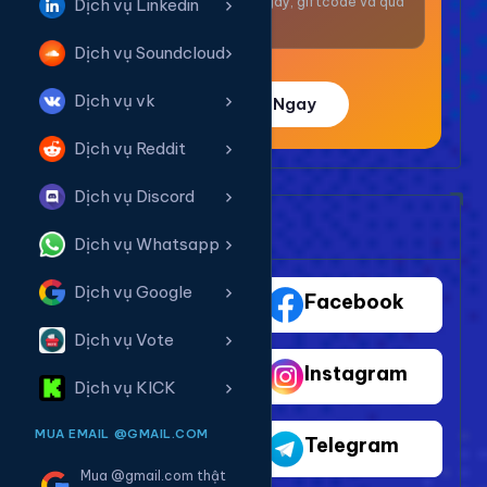
Nhận thưởng mỗi ngày, giftcode và quà
Dịch vụ Linkedin
giá trị.
Dịch vụ Soundcloud
Dịch vụ vk
Trải Nghiệm Ngay
Dịch vụ Reddit
Dịch vụ Discord
Bảng Dịch Vụ Mạng Xã Hội
Dịch vụ Whatsapp
Dịch vụ Google
TikTok
Facebook
Dịch vụ Vote
Youtube
Instagram
Dịch vụ KICK
MUA EMAIL @GMAIL.COM
Shopee
Telegram
Mua @gmail.com thật