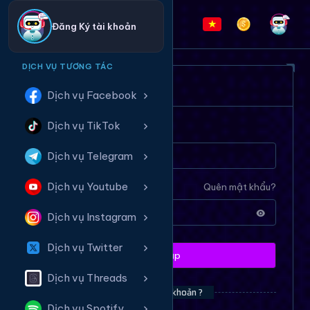
Đăng Ký tài khoản
DỊCH VỤ TƯƠNG TÁC
ĐĂNG NHẬP HỆ THỐNG
Dịch vụ Facebook
Dịch vụ TikTok
Tên tài khoản
Dịch vụ Telegram
Dịch vụ Youtube
Mật khẩu
Quên mật khẩu?
Dịch vụ Instagram
Dịch vụ Twitter
Đăng nhập
Dịch vụ Threads
Bạn chưa có tài khoản ?
Dịch vụ Spotify