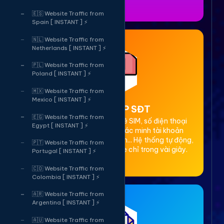
🇪🇸 Website Traffic from
Spain [ INSTANT ] ⚡
🇳🇱 Website Traffic from
Netherlands [ INSTANT ] ⚡
🇵🇱 Website Traffic from
Poland [ INSTANT ] ⚡
🇲🇽 Website Traffic from
Mexico [ INSTANT ] ⚡
2. Thuê OTP SĐT
🇪🇬 Website Traffic from
Cung cấp dịch vụ cho thuê SIM, số điện thoại
Egypt [ INSTANT ] ⚡
(SĐT) để nhận mã OTP xác minh tài khoản
Facebook, Google, Telegram... Hệ thống tự động,
🇵🇹 Website Traffic from
bảo mật, giá rẻ, nhận code chỉ trong vài giây.
Portugal [ INSTANT ] ⚡
🇨🇴 Website Traffic from
Colombia [ INSTANT ] ⚡
🇦🇷 Website Traffic from
Argentina [ INSTANT ] ⚡
🇦🇺 Website Traffic from