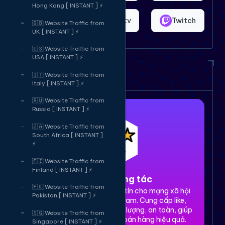
Hong Kong [ INSTANT ] ⚡
Shopee
Bigo.tv
Twitch
🇬🇧 Website Traffic from
UK [ INSTANT ] ⚡
🇺🇸 Website Traffic from
USA [ INSTANT ] ⚡
Dịch vụ của chúng tôi
🇮🇹 Website Traffic from
Italy [ INSTANT ] ⚡
🇷🇺 Website Traffic from
Russia [ INSTANT ] ⚡
🇿🇦 Website Traffic from
South Africa [ INSTANT ]
⚡
🇫🇮 Website Traffic from
Finland [ INSTANT ] ⚡
1. Tăng tương tác
🇵🇰 Website Traffic from
Dịch vụ tăng tương tác uy tín cho mạng xã hội
Pakistan [ INSTANT ] ⚡
Facebook, TikTok, Instagram. Cung cấp like,
share, comment, view chất lượng, an toàn, giúp
🇸🇬 Website Traffic from
xây dựng thương hiệu và bán hàng hiệu quả.
Singapore [ INSTANT ] ⚡