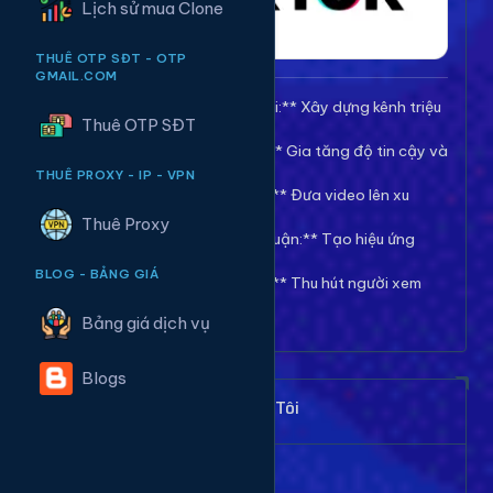
Lịch sử mua Clone
THUÊ OTP SĐT - OTP
GMAIL.COM
🚀 **Tăng Follow/Theo dõi:** Xây dựng kênh triệu
Thuê OTP SĐT
follow uy tín.
❤️ **Tăng Tim/Like Video:** Gia tăng độ tin cậy và
viral cho video.
THUÊ PROXY - IP - VPN
👀 **Tăng View/Lượt xem:** Đưa video lên xu
hướng nhanh chóng.
Thuê Proxy
💬 **Tăng Comment/Bình luận:** Tạo hiệu ứng
thảo luận sôi nổi.
BLOG - BẢNG GIÁ
👁️ **Tăng Mắt Livestream:** Thu hút người xem
cho phiên live của bạn.
Bảng giá dịch vụ
Blogs
Khách Hàng Nói Gì Về Chúng Tôi