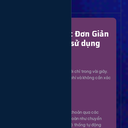
Bắt Đầu Dễ Dàng
Chỉ Với 4 Bước Đơn Giản
để bắt đầu sử dụng
Đăng Ký
1
Tạo tài khoản mới chỉ trong vài giây.
Hoàn toàn miễn phí và không cần xác
minh phức tạp.
Nạp Tiền
2
Nạp tiền vào tài khoản qua các
phương thức an toàn như chuyển
khoản, Momo... Hệ thống tự động