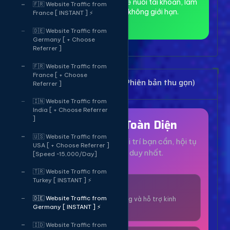
toàn và ẩn danh, phù hợp để nuôi tài khoản, làm
🇫🇷 Website Traffic from
MMO và truy cập web không giới hạn.
France [ INSTANT ] ⚡
🇩🇪 Website Traffic from
Germany [ + Choose
Referrer ]
🇫🇷 Website Traffic from
France [ + Choose
Bảng Dịch Vụ Mạng Xã Hội (Phiên bản thu gọn)
Referrer ]
🇮🇳 Website Traffic from
India [ + Choose Referrer
]
Hệ Sinh Thái Toàn Diện
🇺🇸 Website Traffic from
Mọi dịch vụ, tiện ích và giải trí bạn cần, hội tụ
USA [ + Choose Referrer ]
tại một nền tảng duy nhất.
[Speed ~15,000/Day]
🇹🇷 Website Traffic from
Turkey [ INSTANT ] ⚡
1000+ Dịch Vụ
🇩🇪 Website Traffic from
Công cụ tăng trưởng và hỗ trợ kinh
Germany [ INSTANT ] ⚡
doanh online.
🇮🇩 Website Traffic from