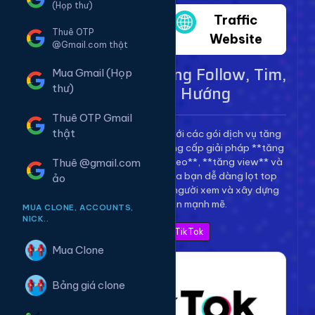
(Họp thư)
Twitter
Traffic
Thuê OTP
Website
@Gmail.com thật
Dịch Vụ TikTok - Tăng Follow, Tim,
Mua Gmail (Họp
View Lên Xu Hướng
thư)
Thuê OTP Gmail
thật
Bùng nổ kênh TikTok của bạn với các gói dịch vụ tăng
trưởng toàn diện. Chúng tôi cung cấp giải pháp **tăng
follow TikTok**, **tăng tim video**, **tăng view** và
Thuê @gmail.com
**bình luận** để giúp video của bạn dễ dàng lọt top
ảo
thịnh hành, thu hút hàng triệu người xem và xây dựng
thương hiệu cá nhân mạnh mẽ.
MUA CLONE, ACCOUNTS,
NICK..
Xem Bảng Giá TikTok
Mua Clone
Bảng giá clone