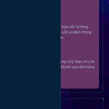
100%.
Chọn Dịch Vụ
3
Lựa chọn dịch vụ bạn cần từ hàng
ngàn tùy chọn có sẵn và điền thông
tin theo hướng dẫn.
Theo Dõi
4
Hệ thống sẽ tự động xử lý. Bạn chỉ cần
thư giãn và theo dõi kết quả đơn hàng
của mình.
Câu Hỏi Thường Gặp