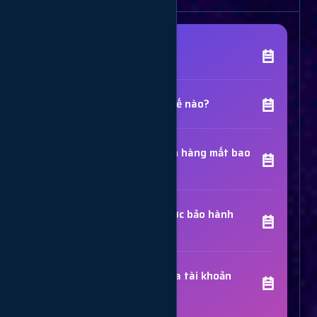
[Tên Dịch Vụ] là gì?
Chất lượng dịch vụ như thế nào?
Thời gian hoàn thành đơn hàng mất bao
lâu?
Các dịch vụ đã mua có được bảo hành
không?
Trợ Lý Hỗ Trợ
Luôn sẵn sàng giải đáp thắc mắc
Sử dụng dịch vụ có bị khóa tài khoản
không?