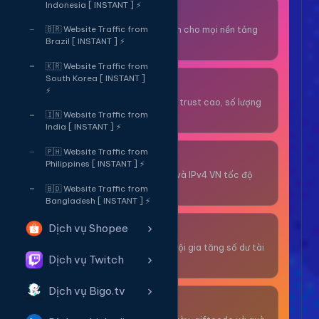
Indonesia [ INSTANT ] ⚡
Thuê OTP SĐT
Nhận code xác minh cho mọi nền tảng
🇧🇷 Website Traffic from
Brazil [ INSTANT ] ⚡
tức thì.
🇰🇷 Website Traffic from
South Korea [ INSTANT ]
OTP/Mua Gmail
⚡
Tài khoản gmail cổ, trust cao, số lượng
lớn.
🇮🇳 Website Traffic from
India [ INSTANT ] ⚡
🇵🇭 Website Traffic from
Thuê Proxy
Philippines [ INSTANT ] ⚡
Proxy dân cư xoay và IPv4 VN tốc độ
cao.
🇧🇩 Website Traffic from
Bangladesh [ INSTANT ] ⚡
Dịch vụ Shopee
Giải Trí
Thư giãn và có cơ hội gia tăng số dư tài
Dịch vụ Twitch
khoản.
Dịch vụ Bigo.tv
Sự Kiện & Quà