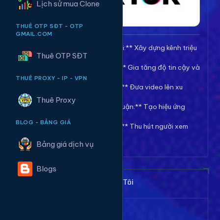
Lịch sử mua Clone
THUÊ OTP SĐT - OTP
GMAIL.COM
🚀 **Tăng Follow/Theo dõi:** Xây dựng kênh triệu
Thuê OTP SĐT
follow uy tín.
❤️ **Tăng Tim/Like Video:** Gia tăng độ tin cậy và
viral cho video.
THUÊ PROXY - IP - VPN
👀 **Tăng View/Lượt xem:** Đưa video lên xu
hướng nhanh chóng.
Thuê Proxy
💬 **Tăng Comment/Bình luận:** Tạo hiệu ứng
thảo luận sôi nổi.
BLOG - BẢNG GIÁ
👁️ **Tăng Mắt Livestream:** Thu hút người xem
cho phiên live của bạn.
Bảng giá dịch vụ
Blogs
Khách Hàng Nói Gì Về Chúng Tôi