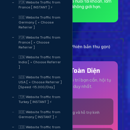
toàn và ẩn danh, phù hợp để nuôi tài khoản, làm
🇫🇷 Website Traffic from
MMO và truy cập web không giới hạn.
France [ INSTANT ] ⚡
🇩🇪 Website Traffic from
Germany [ + Choose
Referrer ]
🇫🇷 Website Traffic from
France [ + Choose
Bảng Dịch Vụ Mạng Xã Hội (Phiên bản thu gọn)
Referrer ]
🇮🇳 Website Traffic from
India [ + Choose Referrer
]
Hệ Sinh Thái Toàn Diện
🇺🇸 Website Traffic from
Mọi dịch vụ, tiện ích và giải trí bạn cần, hội tụ
USA [ + Choose Referrer ]
tại một nền tảng duy nhất.
[Speed ~15,000/Day]
🇹🇷 Website Traffic from
Turkey [ INSTANT ] ⚡
1000+ Dịch Vụ
🇩🇪 Website Traffic from
Công cụ tăng trưởng và hỗ trợ kinh
Germany [ INSTANT ] ⚡
doanh online.
🇮🇩 Website Traffic from