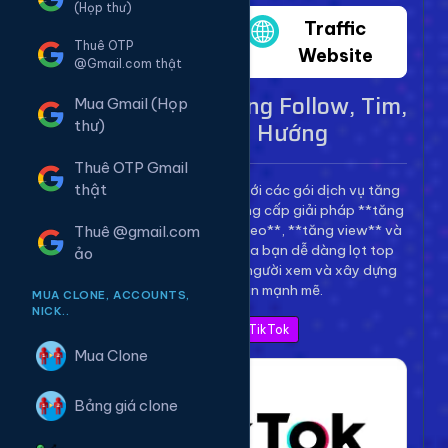
(Họp thư)
Twitter
Traffic
Thuê OTP
Website
@Gmail.com thật
Dịch Vụ TikTok - Tăng Follow, Tim,
Mua Gmail (Họp
View Lên Xu Hướng
thư)
Thuê OTP Gmail
thật
Bùng nổ kênh TikTok của bạn với các gói dịch vụ tăng
trưởng toàn diện. Chúng tôi cung cấp giải pháp **tăng
follow TikTok**, **tăng tim video**, **tăng view** và
Thuê @gmail.com
**bình luận** để giúp video của bạn dễ dàng lọt top
ảo
thịnh hành, thu hút hàng triệu người xem và xây dựng
thương hiệu cá nhân mạnh mẽ.
MUA CLONE, ACCOUNTS,
NICK..
Xem Bảng Giá TikTok
Mua Clone
Bảng giá clone