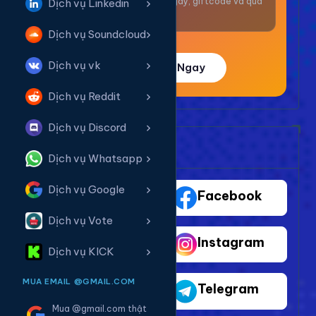
Nhận thưởng mỗi ngày, giftcode và quà
Dịch vụ Linkedin
giá trị.
Dịch vụ Soundcloud
Dịch vụ vk
Trải Nghiệm Ngay
Dịch vụ Reddit
Dịch vụ Discord
Bảng Dịch Vụ Mạng Xã Hội
Dịch vụ Whatsapp
Dịch vụ Google
TikTok
Facebook
Dịch vụ Vote
Youtube
Instagram
Dịch vụ KICK
MUA EMAIL @GMAIL.COM
Shopee
Telegram
Mua @gmail.com thật