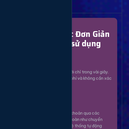
Bắt Đầu Dễ Dàng
Chỉ Với 4 Bước Đơn Giản
để bắt đầu sử dụng
Đăng Ký
1
Tạo tài khoản mới chỉ trong vài giây.
Hoàn toàn miễn phí và không cần xác
minh phức tạp.
Nạp Tiền
2
Nạp tiền vào tài khoản qua các
phương thức an toàn như chuyển
khoản, Momo... Hệ thống tự động