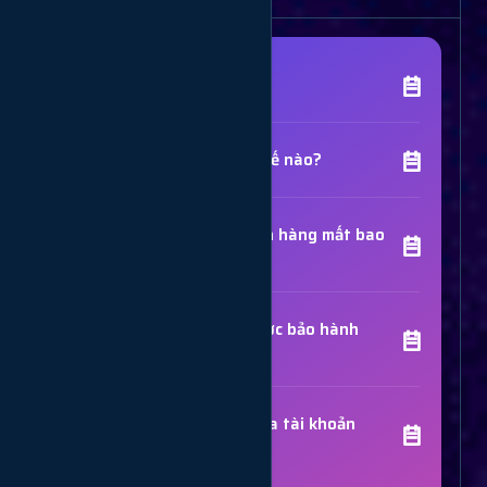
[Tên Dịch Vụ] là gì?
Chất lượng dịch vụ như thế nào?
Thời gian hoàn thành đơn hàng mất bao
lâu?
Các dịch vụ đã mua có được bảo hành
không?
Trợ Lý Hỗ Trợ
Luôn sẵn sàng giải đáp thắc mắc
Sử dụng dịch vụ có bị khóa tài khoản
không?