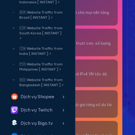
Indonesia [ INSTANT ] ⚡
Thuê OTP SĐT
Nhận code xác minh cho mọi nền tảng
🇧🇷 Website Traffic from
Brazil [ INSTANT ] ⚡
tức thì.
🇰🇷 Website Traffic from
South Korea [ INSTANT ]
OTP/Mua Gmail
⚡
Tài khoản gmail cổ, trust cao, số lượng
lớn.
🇮🇳 Website Traffic from
India [ INSTANT ] ⚡
🇵🇭 Website Traffic from
Thuê Proxy
Philippines [ INSTANT ] ⚡
Proxy dân cư xoay và IPv4 VN tốc độ
cao.
🇧🇩 Website Traffic from
Bangladesh [ INSTANT ] ⚡
Dịch vụ Shopee
Giải Trí
Thư giãn và có cơ hội gia tăng số dư tài
Dịch vụ Twitch
khoản.
Dịch vụ Bigo.tv
Sự Kiện & Quà