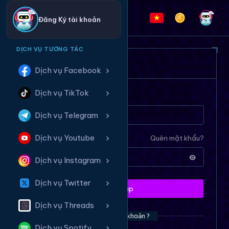
Đăng Ký tài khoản
DỊCH VỤ TƯƠNG TÁC
ĐĂNG NHẬP HỆ THỐNG
Dịch vụ Facebook
Dịch vụ TikTok
Tên tài khoản
Dịch vụ Telegram
Dịch vụ Youtube
Mật khẩu
Quên mật khẩu?
Dịch vụ Instagram
Dịch vụ Twitter
Đăng nhập
Dịch vụ Threads
Bạn chưa có tài khoản ?
Dịch vụ Spotify