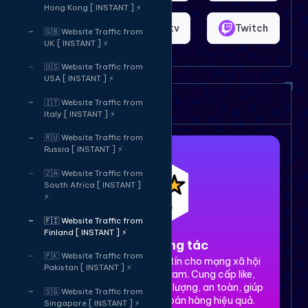
Hong Kong [ INSTANT ] ⚡
Shopee
Bigo.tv
Twitch
🇬🇧 Website Traffic from
UK [ INSTANT ] ⚡
🇺🇸 Website Traffic from
USA [ INSTANT ] ⚡
Dịch vụ của chúng tôi
🇮🇹 Website Traffic from
Italy [ INSTANT ] ⚡
🇷🇺 Website Traffic from
Russia [ INSTANT ] ⚡
🇿🇦 Website Traffic from
South Africa [ INSTANT ]
⚡
🇫🇮 Website Traffic from
Finland [ INSTANT ] ⚡
1. Tăng tương tác
🇵🇰 Website Traffic from
Dịch vụ tăng tương tác uy tín cho mạng xã hội
Pakistan [ INSTANT ] ⚡
Facebook, TikTok, Instagram. Cung cấp like,
share, comment, view chất lượng, an toàn, giúp
🇸🇬 Website Traffic from
xây dựng thương hiệu và bán hàng hiệu quả.
Singapore [ INSTANT ] ⚡