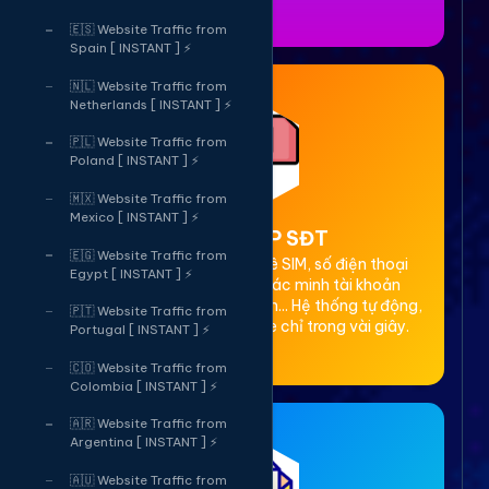
🇪🇸 Website Traffic from
Spain [ INSTANT ] ⚡
🇳🇱 Website Traffic from
Netherlands [ INSTANT ] ⚡
🇵🇱 Website Traffic from
Poland [ INSTANT ] ⚡
🇲🇽 Website Traffic from
Mexico [ INSTANT ] ⚡
2. Thuê OTP SĐT
🇪🇬 Website Traffic from
Cung cấp dịch vụ cho thuê SIM, số điện thoại
Egypt [ INSTANT ] ⚡
(SĐT) để nhận mã OTP xác minh tài khoản
Facebook, Google, Telegram... Hệ thống tự động,
🇵🇹 Website Traffic from
bảo mật, giá rẻ, nhận code chỉ trong vài giây.
Portugal [ INSTANT ] ⚡
🇨🇴 Website Traffic from
Colombia [ INSTANT ] ⚡
🇦🇷 Website Traffic from
Argentina [ INSTANT ] ⚡
🇦🇺 Website Traffic from