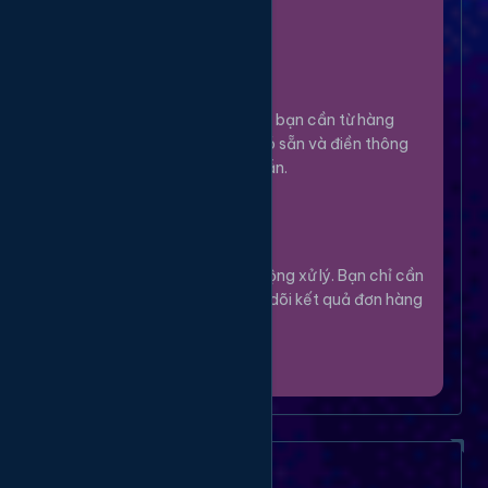
100%.
Chọn Dịch Vụ
3
Lựa chọn dịch vụ bạn cần từ hàng
ngàn tùy chọn có sẵn và điền thông
tin theo hướng dẫn.
Theo Dõi
4
Hệ thống sẽ tự động xử lý. Bạn chỉ cần
thư giãn và theo dõi kết quả đơn hàng
của mình.
Câu Hỏi Thường Gặp