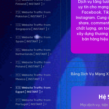
Dịch vụ tăng tư
Finland [ INSTANT ] ⚡
uy tín cho mạng
Facebook, Tik
🇵🇰 Website Traffic from
Pakistan [ INSTANT ] ⚡
Instagram. Cung c
share, comment
🇸🇬 Website Traffic from
chất lượng, an to
Singapore [ INSTANT ] ⚡
xây dựng thương 
🇪🇸 Website Traffic from
bán hàng hiệu
Spain [ INSTANT ] ⚡
🇳🇱 Website Traffic from
Netherlands [ INSTANT ] ⚡
🇵🇱 Website Traffic from
Poland [ INSTANT ] ⚡
Bảng Dịch Vụ Mạng Xã
🇲🇽 Website Traffic from
Mexico [ INSTANT ] ⚡
🇪🇬 Website Traffic from
Egypt [ INSTANT ] ⚡
Hệ 
🇵🇹 Website Traffic from
Mọi dịch vụ, tiện 
Portugal [ INSTANT ] ⚡