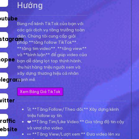
Hướng
outube
Bùng nổ kênh TikTok của bạn với
các gói dịch vụ tăng trưởng toàn
diện. Chúng tôi cung cấp giải
nstagram
pháp **tăng follow TikTok**,
**tăng tim video**, **tăng view**
và **bình luận** để giúp video của
hopee
bạn dễ dàng lọt top thịnh hành,
thu hút hàng triệu người xem và
xây dựng thương hiệu cá nhân
elegram
mạnh mẽ.
Xem Bảng Giá TikTok
witter
🚀 **Tăng Follow/Theo dõi:** Xây dựng kênh
triệu follow uy tín.
raffic
❤️ **Tăng Tim/Like Video:** Gia tăng độ tin cậy
và viral cho video.
ebsite
👀 **Tăng View/Lượt xem:** Đưa video lên xu