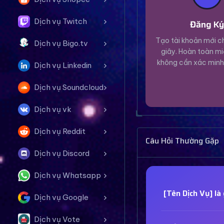
Dịch vụ Twitch
Đăng K
Tạo tài khoản mới ch
Dịch vụ Bigo.tv
giây. Hoàn toàn mi
không cần xác minh
Dịch vụ Linkedin
Dịch vụ Soundcloud
Dịch vụ vk
Dịch vụ Reddit
Câu Hỏi Thường Gặp
Dịch vụ Discord
Dịch vụ Whatsapp
[Tên Dịch Vụ] là 
Dịch vụ Google
Dịch vụ Vote