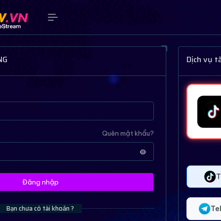
NG
Dịch vụ 
Quên mật khẩu?
T
Đăng nhập
Bạn chưa có tài khoản ?
Te