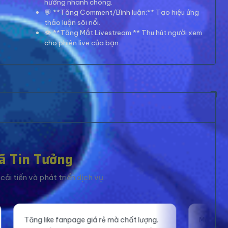
hướng nhanh chóng.
💬 **Tăng Comment/Bình luận:** Tạo hiệu ứng
thảo luận sôi nổi.
👁️ **Tăng Mắt Livestream:** Thu hút người xem
cho phiên live của bạn.
ã Tin Tưởng
ải tiến và phát triển dịch vụ.
ất lượng.
Mắt xem livestream ổn định, giúp mình tự