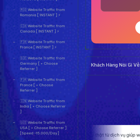
🇷🇴 Website Traffic from
Romania [ INSTANT ] ⚡
🇨🇦 Website Traffic from
Canada [ INSTANT ] ⚡
🇫🇷 Website Traffic from
France [ INSTANT ] ⚡
🇩🇪 Website Traffic from
Khách Hàng Nói Gì Về
Germany [ + Choose
Referrer ]
🇫🇷 Website Traffic from
France [ + Choose
Referrer ]
🇮🇳 Website Traffic from
India [ + Choose Referrer
]
🇺🇸 Website Traffic from
USA [ + Choose Referrer ]
[Speed ~15,000/Day]
Traffic thật từ dịch vụ giúp website của
Proxy ở đây ch