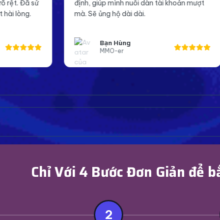
h nuôi dàn tài khoản mượt
Page mình giờ trông chuyên n
ài dài.
đáng tin cậy hơn trong mắt kh
ng
Anh Khoa
r
Page Admin Facebook
Chỉ Với 4 Bước Đơn Giản để b
2