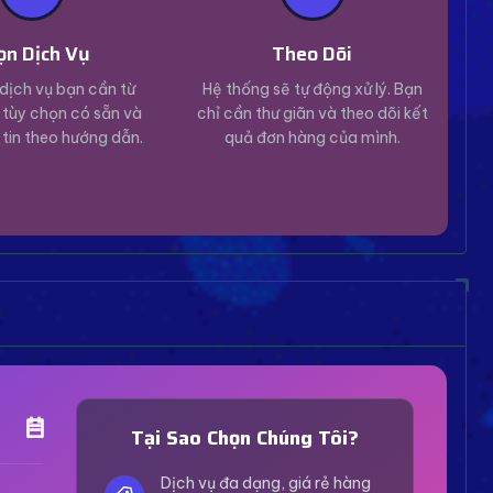
ọn Dịch Vụ
Theo Dõi
dịch vụ bạn cần từ
Hệ thống sẽ tự động xử lý. Bạn
tùy chọn có sẵn và
chỉ cần thư giãn và theo dõi kết
 tin theo hướng dẫn.
quả đơn hàng của mình.
Trợ Lý Hỗ Trợ
Luôn sẵn sàng giải đáp thắc mắc
Tại Sao Chọn Chúng Tôi?
Vui lòng chọn phương thức hỗ trợ phù hợp với nhu
cầu của bạn.
Dịch vụ đa dạng, giá rẻ hàng