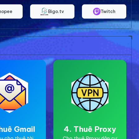
hopee
Bigo.tv
Twitch
huê Gmail
4. Thuê Proxy
ụ cho thuê tài
Cho thuê Proxy dân cư