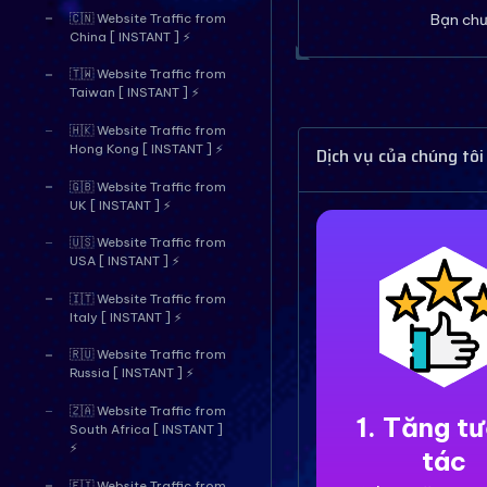
Bạn chư
🇨🇳 Website Traffic from
China [ INSTANT ] ⚡
🇹🇼 Website Traffic from
Taiwan [ INSTANT ] ⚡
🇭🇰 Website Traffic from
Hong Kong [ INSTANT ] ⚡
Dịch vụ của chúng tôi
🇬🇧 Website Traffic from
UK [ INSTANT ] ⚡
🇺🇸 Website Traffic from
USA [ INSTANT ] ⚡
🇮🇹 Website Traffic from
Italy [ INSTANT ] ⚡
🇷🇺 Website Traffic from
Russia [ INSTANT ] ⚡
🇿🇦 Website Traffic from
1. Tăng t
South Africa [ INSTANT ]
⚡
tác
🇫🇮 Website Traffic from