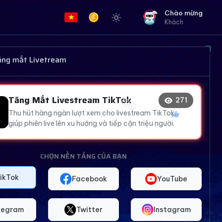
Chào mừng
Khách
😍
😂
tăng mắt Livetream
😂
Tăng Mắt Livestream TikTok
273
🔥
😍
Thu hút hàng ngàn lượt xem cho livestream TikTok,
giúp phiên live lên xu hướng và tiếp cận triệu người.
CHỌN NỀN TẢNG CỦA BẠN
ikTok
Facebook
YouTube
legram
Twitter
Instagram