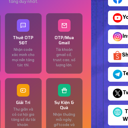
tảng duy nhất.
Y
I
Thuê OTP
OTP/Mua
SĐT
Gmail
Nhận code
Tài khoản
S
xác minh cho
gmail cổ,
mọi nền tảng
trust cao, số
tức thì.
lượng lớn.
T
T
Giải Trí
Sự Kiện &
Quà
Thư giãn và
T
có cơ hội gia
Nhận thưởng
W
tăng số dư tài
mỗi ngày,
khoản.
giftcode và