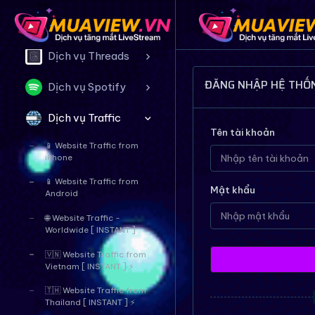
Dịch vụ Twitter
Dịch vụ Threads
ĐĂNG NHẬP HỆ THỐ
Dịch vụ Spotify
Dịch vụ Traffic
Tên tài khoản
📱 Website Traffic from
iPhone
📱 Website Traffic from
Mật khẩu
Android
🌐 Website Traffic -
Worldwide [ INSTANT ]
🇻🇳 Website Traffic from
Vietnam [ INSTANT ] ⚡
🇹🇭 Website Traffic from
Thailand [ INSTANT ] ⚡