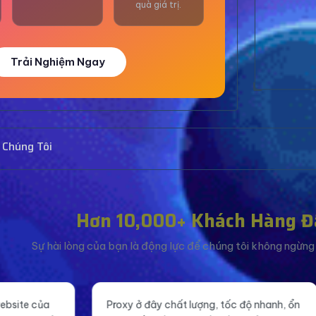
quà giá trị.
Trải Nghiệm Ngay
 Chúng Tôi
Hơn 10,000+ Khách Hàng Đ
Sự hài lòng của bạn là động lực để chúng tôi không ngừng c
ất lượng, tốc độ nhanh, ổn
Tăng like fanpage giá rẻ mà ch