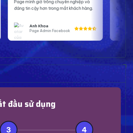
ghiệp và
tin hơn khi lên sóng và tương tác với fan.
ách hàng.
Cảm ơn shop nhiều.
Bạn An
Streamer Bigo
ắt đầu sử dụng
3
4