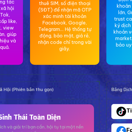
ơng tác
thuê SIM, số điện thoại
khoản 
 xã hội
(SĐT) để nhận mã OTP
lớn, G
Tok,
xác minh tài khoản
trust c
ấp like,
Facebook, Google,
ký dịch
, view
Telegram... Hệ thống tự
khoản v
àn, giúp
động, bảo mật, giá rẻ,
market
hiệu và
nhận code chỉ trong vài
bảo uy 
 quả.
giây.
 Hội (Phiên bản thu gọn)
Bảng Dịc
T
Sinh Thái Toàn Diện
ích và giải trí bạn cần, hội tụ tại một nền
F