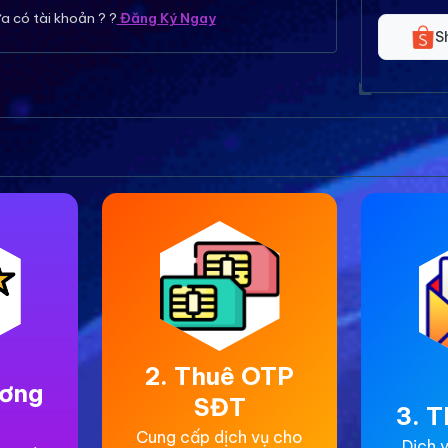
a có tài khoản ? ?
Đăng Ký Ngay
S
2. Thuê OTP
ương
SĐT
3. T
Cung cấp dịch vụ cho
Dịch v