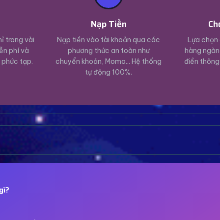
ý
Nạp Tiền
Ch
ỉ trong vài
Nạp tiền vào tài khoản qua các
Lựa chọn 
ễn phí và
phương thức an toàn như
hàng ngàn 
 phức tạp.
chuyển khoản, Momo... Hệ thống
điền thông
tự động 100%.
gì?