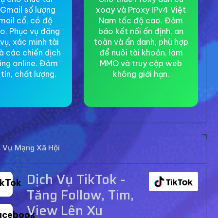
Gmail số lượng
xoay và Proxy IPv4 Việt
mail cổ, có độ
Nam tốc độ cao. Đảm
ao. Phục vụ đăng
bảo kết nối ổn định, an
 vụ, xác minh tài
toàn và ẩn danh, phù hợp
à các chiến dịch
để nuôi tài khoản, làm
ing online. Đảm
MMO và truy cập web
tín, chất lượng.
không giới hạn.
h Vụ Mạng Xã Hội
Dịch Vụ TikTok -
ikTok
Tăng Follow, Tim,
View Lên Xu
acebook