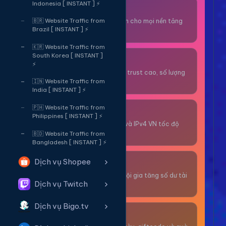
Indonesia [ INSTANT ] ⚡
Thuê OTP SĐT
Nhận code xác minh cho mọi nền tảng
🇧🇷 Website Traffic from
Brazil [ INSTANT ] ⚡
tức thì.
🇰🇷 Website Traffic from
South Korea [ INSTANT ]
OTP/Mua Gmail
⚡
Tài khoản gmail cổ, trust cao, số lượng
lớn.
🇮🇳 Website Traffic from
India [ INSTANT ] ⚡
🇵🇭 Website Traffic from
Thuê Proxy
Philippines [ INSTANT ] ⚡
Proxy dân cư xoay và IPv4 VN tốc độ
cao.
🇧🇩 Website Traffic from
Bangladesh [ INSTANT ] ⚡
Dịch vụ Shopee
Giải Trí
Thư giãn và có cơ hội gia tăng số dư tài
Dịch vụ Twitch
khoản.
Dịch vụ Bigo.tv
Sự Kiện & Quà