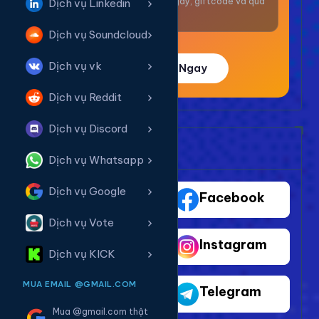
Nhận thưởng mỗi ngày, giftcode và quà
Dịch vụ Linkedin
giá trị.
Dịch vụ Soundcloud
Dịch vụ vk
Trải Nghiệm Ngay
Dịch vụ Reddit
Dịch vụ Discord
Bảng Dịch Vụ Mạng Xã Hội
Dịch vụ Whatsapp
Dịch vụ Google
TikTok
Facebook
Dịch vụ Vote
Youtube
Instagram
Dịch vụ KICK
MUA EMAIL @GMAIL.COM
Shopee
Telegram
Mua @gmail.com thật