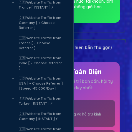
toàn và ẩn danh, phù hợp để nuôi tài khoản, làm
🇫🇷 Website Traffic from
MMO và truy cập web không giới hạn.
France [ INSTANT ] ⚡
🇩🇪 Website Traffic from
Germany [ + Choose
Referrer ]
🇫🇷 Website Traffic from
France [ + Choose
Bảng Dịch Vụ Mạng Xã Hội (Phiên bản thu gọn)
Referrer ]
🇮🇳 Website Traffic from
India [ + Choose Referrer
]
Hệ Sinh Thái Toàn Diện
🇺🇸 Website Traffic from
Mọi dịch vụ, tiện ích và giải trí bạn cần, hội tụ
USA [ + Choose Referrer ]
tại một nền tảng duy nhất.
[Speed ~15,000/Day]
🇹🇷 Website Traffic from
Turkey [ INSTANT ] ⚡
1000+ Dịch Vụ
🇩🇪 Website Traffic from
Công cụ tăng trưởng và hỗ trợ kinh
Germany [ INSTANT ] ⚡
doanh online.
🇮🇩 Website Traffic from