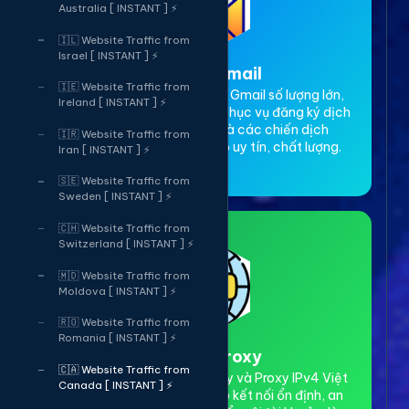
Australia [ INSTANT ] ⚡
🇮🇱 Website Traffic from
Israel [ INSTANT ] ⚡
3. Thuê Gmail
🇮🇪 Website Traffic from
Dịch vụ cho thuê tài khoản Gmail số lượng lớn,
Ireland [ INSTANT ] ⚡
Gmail cổ, có độ trust cao. Phục vụ đăng ký dịch
vụ, xác minh tài khoản và các chiến dịch
🇮🇷 Website Traffic from
marketing online. Đảm bảo uy tín, chất lượng.
Iran [ INSTANT ] ⚡
🇸🇪 Website Traffic from
Sweden [ INSTANT ] ⚡
🇨🇭 Website Traffic from
Switzerland [ INSTANT ] ⚡
🇲🇩 Website Traffic from
Moldova [ INSTANT ] ⚡
🇷🇴 Website Traffic from
Romania [ INSTANT ] ⚡
4. Thuê Proxy
🇨🇦 Website Traffic from
Cho thuê Proxy dân cư xoay và Proxy IPv4 Việt
Canada [ INSTANT ] ⚡
Nam tốc độ cao. Đảm bảo kết nối ổn định, an