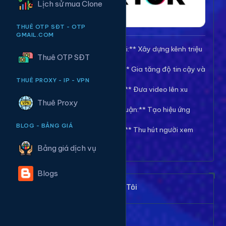
Lịch sử mua Clone
THUÊ OTP SĐT - OTP
GMAIL.COM
🚀 **Tăng Follow/Theo dõi:** Xây dựng kênh triệu
Thuê OTP SĐT
follow uy tín.
❤️ **Tăng Tim/Like Video:** Gia tăng độ tin cậy và
viral cho video.
THUÊ PROXY - IP - VPN
👀 **Tăng View/Lượt xem:** Đưa video lên xu
hướng nhanh chóng.
Thuê Proxy
💬 **Tăng Comment/Bình luận:** Tạo hiệu ứng
thảo luận sôi nổi.
BLOG - BẢNG GIÁ
👁️ **Tăng Mắt Livestream:** Thu hút người xem
cho phiên live của bạn.
Bảng giá dịch vụ
Blogs
Khách Hàng Nói Gì Về Chúng Tôi