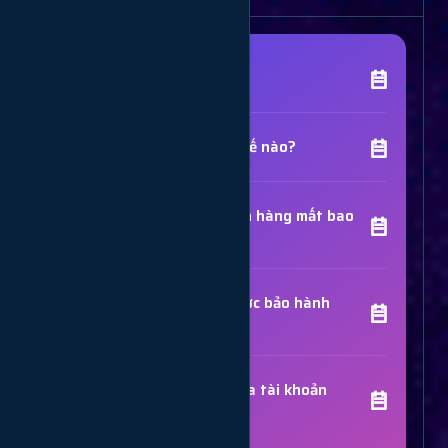
[Tên Dịch Vụ] là gì?
Chất lượng dịch vụ như thế nào?
Thời gian hoàn thành đơn hàng mất bao
lâu?
Các dịch vụ đã mua có được bảo hành
không?
Trợ Lý Hỗ Trợ
Luôn sẵn sàng giải đáp thắc mắc
Sử dụng dịch vụ có bị khóa tài khoản
không?