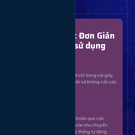
Bắt Đầu Dễ Dàng
Chỉ Với 4 Bước Đơn Giản
để bắt đầu sử dụng
Đăng Ký
1
Tạo tài khoản mới chỉ trong vài giây.
Hoàn toàn miễn phí và không cần xác
minh phức tạp.
Nạp Tiền
2
Nạp tiền vào tài khoản qua các
phương thức an toàn như chuyển
khoản, Momo... Hệ thống tự động