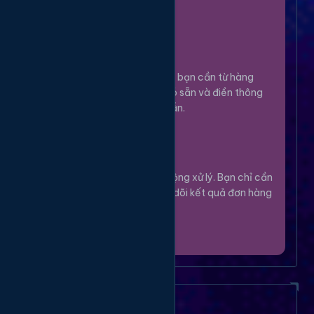
100%.
Chọn Dịch Vụ
3
Lựa chọn dịch vụ bạn cần từ hàng
ngàn tùy chọn có sẵn và điền thông
tin theo hướng dẫn.
Theo Dõi
4
Hệ thống sẽ tự động xử lý. Bạn chỉ cần
thư giãn và theo dõi kết quả đơn hàng
của mình.
Câu Hỏi Thường Gặp