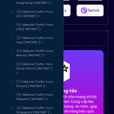
Hong Kong [ INSTANT ] ⚡
Shopee
Bigo.tv
Twitch
🇬🇧 Website Traffic from
UK [ INSTANT ] ⚡
🇺🇸 Website Traffic from
USA [ INSTANT ] ⚡
Dịch vụ của chúng tôi
🇮🇹 Website Traffic from
Italy [ INSTANT ] ⚡
🇷🇺 Website Traffic from
Russia [ INSTANT ] ⚡
🇿🇦 Website Traffic from
South Africa [ INSTANT ]
⚡
🇫🇮 Website Traffic from
Finland [ INSTANT ] ⚡
1. Tăng tương tác
🇵🇰 Website Traffic from
Dịch vụ tăng tương tác uy tín cho mạng xã hội
Pakistan [ INSTANT ] ⚡
Facebook, TikTok, Instagram. Cung cấp like,
share, comment, view chất lượng, an toàn, giúp
🇸🇬 Website Traffic from
xây dựng thương hiệu và bán hàng hiệu quả.
Singapore [ INSTANT ] ⚡