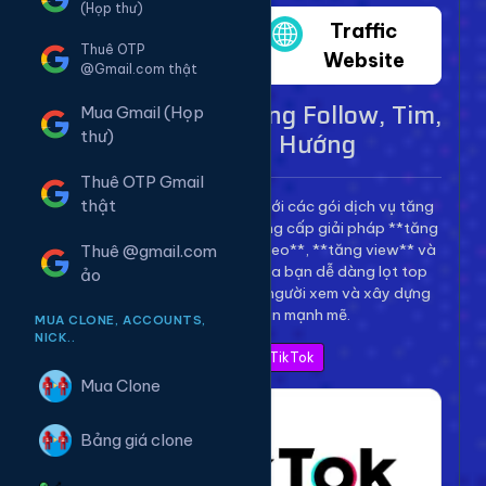
(Họp thư)
Twitter
Traffic
Thuê OTP
Website
@Gmail.com thật
Dịch Vụ TikTok - Tăng Follow, Tim,
Mua Gmail (Họp
View Lên Xu Hướng
thư)
Thuê OTP Gmail
thật
Bùng nổ kênh TikTok của bạn với các gói dịch vụ tăng
trưởng toàn diện. Chúng tôi cung cấp giải pháp **tăng
follow TikTok**, **tăng tim video**, **tăng view** và
Thuê @gmail.com
**bình luận** để giúp video của bạn dễ dàng lọt top
ảo
thịnh hành, thu hút hàng triệu người xem và xây dựng
thương hiệu cá nhân mạnh mẽ.
MUA CLONE, ACCOUNTS,
NICK..
Xem Bảng Giá TikTok
Mua Clone
Bảng giá clone