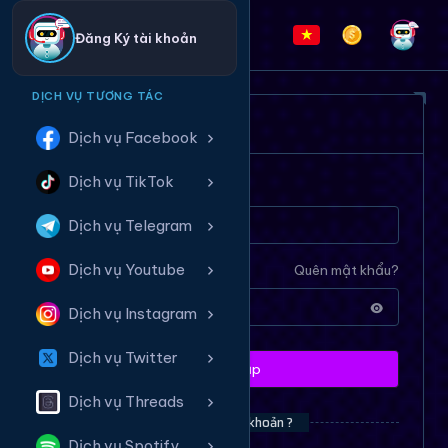
Đăng Ký tài khoản
DỊCH VỤ TƯƠNG TÁC
ĐĂNG NHẬP HỆ THỐNG
Dịch vụ Facebook
Dịch vụ TikTok
Tên tài khoản
Dịch vụ Telegram
Dịch vụ Youtube
Mật khẩu
Quên mật khẩu?
Dịch vụ Instagram
Dịch vụ Twitter
Đăng nhập
Dịch vụ Threads
Bạn chưa có tài khoản ?
Dịch vụ Spotify