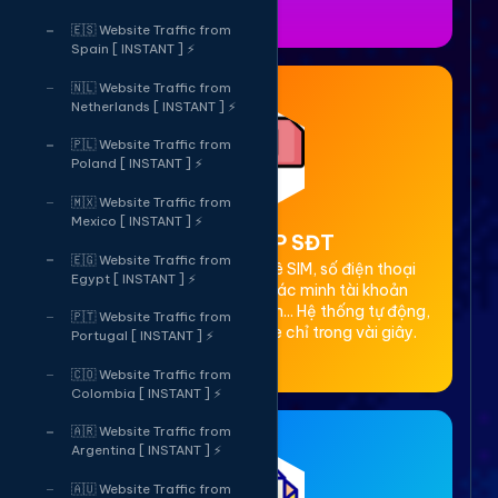
🇪🇸 Website Traffic from
Spain [ INSTANT ] ⚡
🇳🇱 Website Traffic from
Netherlands [ INSTANT ] ⚡
🇵🇱 Website Traffic from
Poland [ INSTANT ] ⚡
🇲🇽 Website Traffic from
Mexico [ INSTANT ] ⚡
2. Thuê OTP SĐT
🇪🇬 Website Traffic from
Cung cấp dịch vụ cho thuê SIM, số điện thoại
Egypt [ INSTANT ] ⚡
(SĐT) để nhận mã OTP xác minh tài khoản
Facebook, Google, Telegram... Hệ thống tự động,
🇵🇹 Website Traffic from
bảo mật, giá rẻ, nhận code chỉ trong vài giây.
Portugal [ INSTANT ] ⚡
🇨🇴 Website Traffic from
Colombia [ INSTANT ] ⚡
🇦🇷 Website Traffic from
Argentina [ INSTANT ] ⚡
🇦🇺 Website Traffic from