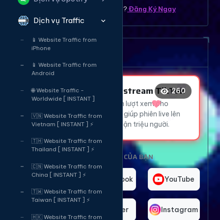
Bạn chưa có tài khoản ? ?
Đăng Ký Ngay
Dịch vụ Traffic
📱 Website Traffic from
❤️
iPhone
Dịch vụ tăng mắt Livetream
❤️
📱 Website Traffic from
😍
Android
Tăng Mắt Livestream TikTok
260
🌐 Website Traffic -
👍
Worldwide [ INSTANT ]
Thu hút hàng ngàn lượt xem cho
livestream TikTok, giúp phiên live lên
🇻🇳 Website Traffic from
xu hướng và tiếp cận triệu người.
Vietnam [ INSTANT ] ⚡
🇹🇭 Website Traffic from
Thailand [ INSTANT ] ⚡
CHỌN NỀN TẢNG CỦA BẠN
🇨🇳 Website Traffic from
China [ INSTANT ] ⚡
TikTok
Facebook
YouTube
🇹🇼 Website Traffic from
Taiwan [ INSTANT ] ⚡
Telegram
Twitter
Instagram
🇭🇰 Website Traffic from