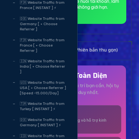
toàn và ẩn danh, phù hợp để nuôi tài khoản, làm
🇫🇷 Website Traffic from
MMO và truy cập web không giới hạn.
France [ INSTANT ] ⚡
🇩🇪 Website Traffic from
Germany [ + Choose
Referrer ]
🇫🇷 Website Traffic from
France [ + Choose
Bảng Dịch Vụ Mạng Xã Hội (Phiên bản thu gọn)
Referrer ]
🇮🇳 Website Traffic from
India [ + Choose Referrer
]
Hệ Sinh Thái Toàn Diện
🇺🇸 Website Traffic from
Mọi dịch vụ, tiện ích và giải trí bạn cần, hội tụ
USA [ + Choose Referrer ]
tại một nền tảng duy nhất.
[Speed ~15,000/Day]
🇹🇷 Website Traffic from
Turkey [ INSTANT ] ⚡
1000+ Dịch Vụ
🇩🇪 Website Traffic from
Công cụ tăng trưởng và hỗ trợ kinh
Germany [ INSTANT ] ⚡
doanh online.
🇮🇩 Website Traffic from