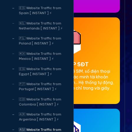
🇪🇸 Website Traffic from
Spain [ INSTANT ] ⚡
🇳🇱 Website Traffic from
Netherlands [ INSTANT ] ⚡
🇵🇱 Website Traffic from
Poland [ INSTANT ] ⚡
🇲🇽 Website Traffic from
Mexico [ INSTANT ] ⚡
2. Thuê OTP SĐT
🇪🇬 Website Traffic from
Cung cấp dịch vụ cho thuê SIM, số điện thoại
Egypt [ INSTANT ] ⚡
(SĐT) để nhận mã OTP xác minh tài khoản
Facebook, Google, Telegram... Hệ thống tự động,
🇵🇹 Website Traffic from
bảo mật, giá rẻ, nhận code chỉ trong vài giây.
Portugal [ INSTANT ] ⚡
🇨🇴 Website Traffic from
Colombia [ INSTANT ] ⚡
🇦🇷 Website Traffic from
Argentina [ INSTANT ] ⚡
🇦🇺 Website Traffic from