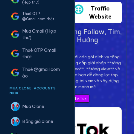
(Họp thư)
Twitter
Traffic
Thuê OTP
Website
@Gmail.com thật
Dịch Vụ TikTok - Tăng Follow, Tim,
Mua Gmail (Họp
View Lên Xu Hướng
thư)
Thuê OTP Gmail
thật
Bùng nổ kênh TikTok của bạn với các gói dịch vụ tăng
trưởng toàn diện. Chúng tôi cung cấp giải pháp **tăng
follow TikTok**, **tăng tim video**, **tăng view** và
Thuê @gmail.com
**bình luận** để giúp video của bạn dễ dàng lọt top
ảo
thịnh hành, thu hút hàng triệu người xem và xây dựng
thương hiệu cá nhân mạnh mẽ.
MUA CLONE, ACCOUNTS,
NICK..
Xem Bảng Giá TikTok
Mua Clone
Bảng giá clone