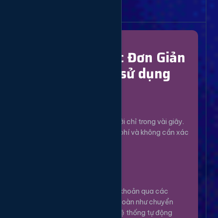
Bắt Đầu Dễ Dàng
Chỉ Với 4 Bước Đơn Giản
để bắt đầu sử dụng
Đăng Ký
1
Tạo tài khoản mới chỉ trong vài giây.
Hoàn toàn miễn phí và không cần xác
minh phức tạp.
Nạp Tiền
2
Nạp tiền vào tài khoản qua các
phương thức an toàn như chuyển
khoản, Momo... Hệ thống tự động