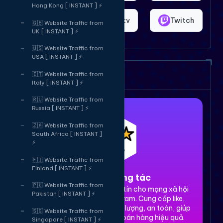
Hong Kong [ INSTANT ] ⚡
Shopee
Bigo.tv
Twitch
🇬🇧 Website Traffic from
UK [ INSTANT ] ⚡
🇺🇸 Website Traffic from
USA [ INSTANT ] ⚡
Dịch vụ của chúng tôi
🇮🇹 Website Traffic from
Italy [ INSTANT ] ⚡
🇷🇺 Website Traffic from
Russia [ INSTANT ] ⚡
🇿🇦 Website Traffic from
South Africa [ INSTANT ]
⚡
🇫🇮 Website Traffic from
Finland [ INSTANT ] ⚡
1. Tăng tương tác
🇵🇰 Website Traffic from
Dịch vụ tăng tương tác uy tín cho mạng xã hội
Pakistan [ INSTANT ] ⚡
Facebook, TikTok, Instagram. Cung cấp like,
share, comment, view chất lượng, an toàn, giúp
🇸🇬 Website Traffic from
xây dựng thương hiệu và bán hàng hiệu quả.
Singapore [ INSTANT ] ⚡