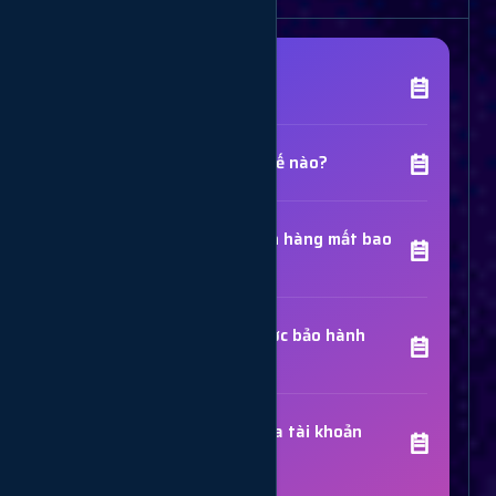
[Tên Dịch Vụ] là gì?
Chất lượng dịch vụ như thế nào?
Thời gian hoàn thành đơn hàng mất bao
lâu?
Các dịch vụ đã mua có được bảo hành
không?
Trợ Lý Hỗ Trợ
Luôn sẵn sàng giải đáp thắc mắc
Sử dụng dịch vụ có bị khóa tài khoản
không?