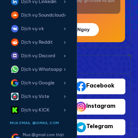
Nhận thưởng mỗi ngày, giftcode và quà
Dịch vụ Linkedin
giá trị.
Dịch vụ Soundcloud
Dịch vụ vk
Trải Nghiệm Ngay
Dịch vụ Reddit
Dịch vụ Discord
Bảng Dịch Vụ Mạng Xã Hội
Dịch vụ Whatsapp
Dịch vụ Google
TikTok
Facebook
Dịch vụ Vote
Youtube
Instagram
Dịch vụ KICK
MUA EMAIL @GMAIL.COM
Shopee
Telegram
Mua @gmail.com thật