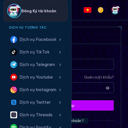
Đăng Ký tài khoản
DỊCH VỤ TƯƠNG TÁC
ĐĂNG NHẬP HỆ THỐNG
Dịch vụ Facebook
Dịch vụ TikTok
Tên tài khoản
Dịch vụ Telegram
Dịch vụ Youtube
Mật khẩu
Quên mật khẩu?
Dịch vụ Instagram
Dịch vụ Twitter
Đăng nhập
Dịch vụ Threads
Bạn chưa có tài khoản ?
Dịch vụ Spotify