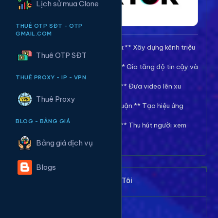
Lịch sử mua Clone
THUÊ OTP SĐT - OTP
GMAIL.COM
🚀 **Tăng Follow/Theo dõi:** Xây dựng kênh triệu
Thuê OTP SĐT
follow uy tín.
❤️ **Tăng Tim/Like Video:** Gia tăng độ tin cậy và
viral cho video.
THUÊ PROXY - IP - VPN
👀 **Tăng View/Lượt xem:** Đưa video lên xu
hướng nhanh chóng.
Thuê Proxy
💬 **Tăng Comment/Bình luận:** Tạo hiệu ứng
thảo luận sôi nổi.
BLOG - BẢNG GIÁ
👁️ **Tăng Mắt Livestream:** Thu hút người xem
cho phiên live của bạn.
Bảng giá dịch vụ
Blogs
Khách Hàng Nói Gì Về Chúng Tôi