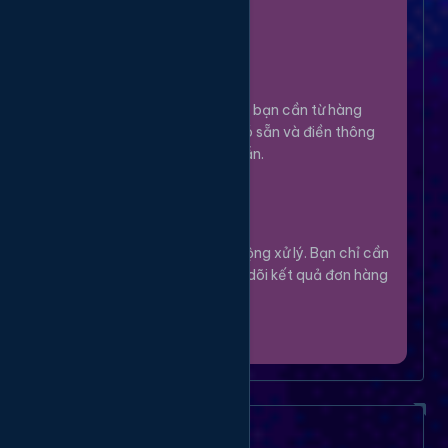
100%.
Chọn Dịch Vụ
3
Lựa chọn dịch vụ bạn cần từ hàng
ngàn tùy chọn có sẵn và điền thông
tin theo hướng dẫn.
Theo Dõi
4
Hệ thống sẽ tự động xử lý. Bạn chỉ cần
thư giãn và theo dõi kết quả đơn hàng
của mình.
Câu Hỏi Thường Gặp