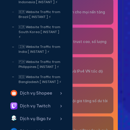
Indonesia [ INSTANT ] ⚡
Thuê OTP SĐT
Nhận code xác minh cho mọi nền tảng
🇧🇷 Website Traffic from
Brazil [ INSTANT ] ⚡
tức thì.
🇰🇷 Website Traffic from
South Korea [ INSTANT ]
OTP/Mua Gmail
⚡
Tài khoản gmail cổ, trust cao, số lượng
lớn.
🇮🇳 Website Traffic from
India [ INSTANT ] ⚡
🇵🇭 Website Traffic from
Thuê Proxy
Philippines [ INSTANT ] ⚡
Proxy dân cư xoay và IPv4 VN tốc độ
cao.
🇧🇩 Website Traffic from
Bangladesh [ INSTANT ] ⚡
Dịch vụ Shopee
Giải Trí
Thư giãn và có cơ hội gia tăng số dư tài
Dịch vụ Twitch
khoản.
Dịch vụ Bigo.tv
Sự Kiện & Quà