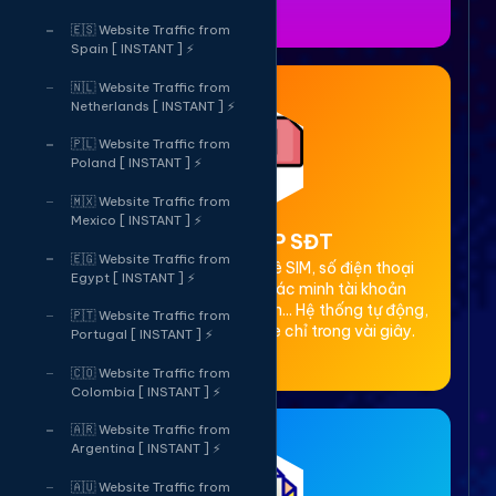
🇪🇸 Website Traffic from
Spain [ INSTANT ] ⚡
🇳🇱 Website Traffic from
Netherlands [ INSTANT ] ⚡
🇵🇱 Website Traffic from
Poland [ INSTANT ] ⚡
🇲🇽 Website Traffic from
Mexico [ INSTANT ] ⚡
2. Thuê OTP SĐT
🇪🇬 Website Traffic from
Cung cấp dịch vụ cho thuê SIM, số điện thoại
Egypt [ INSTANT ] ⚡
(SĐT) để nhận mã OTP xác minh tài khoản
Facebook, Google, Telegram... Hệ thống tự động,
🇵🇹 Website Traffic from
bảo mật, giá rẻ, nhận code chỉ trong vài giây.
Portugal [ INSTANT ] ⚡
🇨🇴 Website Traffic from
Colombia [ INSTANT ] ⚡
🇦🇷 Website Traffic from
Argentina [ INSTANT ] ⚡
🇦🇺 Website Traffic from