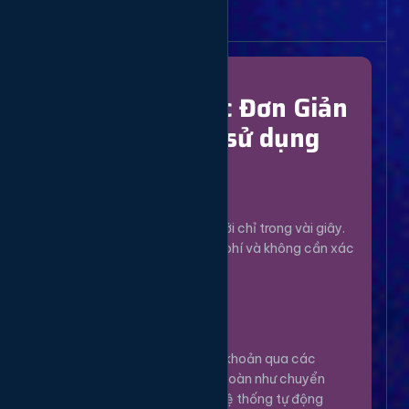
Bắt Đầu Dễ Dàng
Chỉ Với 4 Bước Đơn Giản
để bắt đầu sử dụng
Đăng Ký
1
Tạo tài khoản mới chỉ trong vài giây.
Hoàn toàn miễn phí và không cần xác
minh phức tạp.
Nạp Tiền
2
Nạp tiền vào tài khoản qua các
phương thức an toàn như chuyển
khoản, Momo... Hệ thống tự động