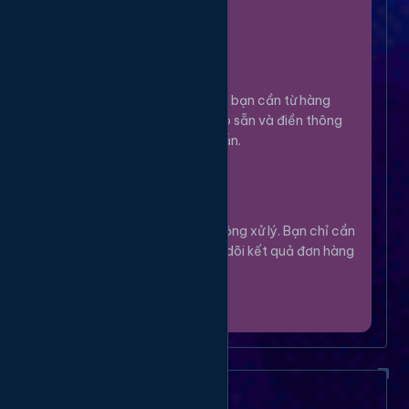
100%.
Chọn Dịch Vụ
3
Lựa chọn dịch vụ bạn cần từ hàng
ngàn tùy chọn có sẵn và điền thông
tin theo hướng dẫn.
Theo Dõi
4
Hệ thống sẽ tự động xử lý. Bạn chỉ cần
thư giãn và theo dõi kết quả đơn hàng
của mình.
Câu Hỏi Thường Gặp