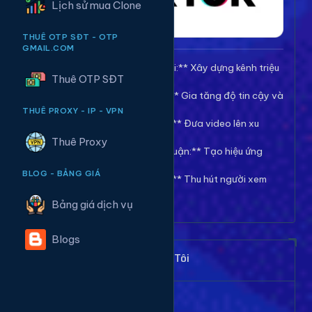
Lịch sử mua Clone
THUÊ OTP SĐT - OTP
GMAIL.COM
🚀 **Tăng Follow/Theo dõi:** Xây dựng kênh triệu
Thuê OTP SĐT
follow uy tín.
❤️ **Tăng Tim/Like Video:** Gia tăng độ tin cậy và
viral cho video.
THUÊ PROXY - IP - VPN
👀 **Tăng View/Lượt xem:** Đưa video lên xu
hướng nhanh chóng.
Thuê Proxy
💬 **Tăng Comment/Bình luận:** Tạo hiệu ứng
thảo luận sôi nổi.
BLOG - BẢNG GIÁ
👁️ **Tăng Mắt Livestream:** Thu hút người xem
cho phiên live của bạn.
Bảng giá dịch vụ
Blogs
Khách Hàng Nói Gì Về Chúng Tôi