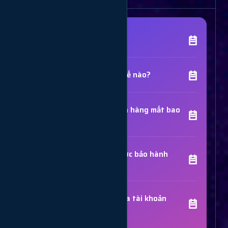
[Tên Dịch Vụ] là gì?
Chất lượng dịch vụ như thế nào?
Thời gian hoàn thành đơn hàng mất bao
lâu?
Các dịch vụ đã mua có được bảo hành
không?
Trợ Lý Hỗ Trợ
Luôn sẵn sàng giải đáp thắc mắc
Sử dụng dịch vụ có bị khóa tài khoản
không?