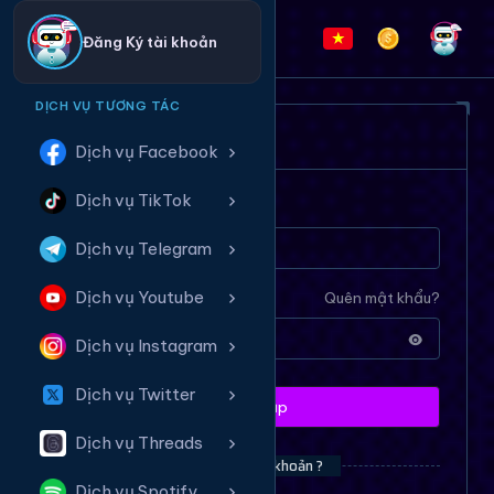
Đăng Ký tài khoản
DỊCH VỤ TƯƠNG TÁC
ĐĂNG NHẬP HỆ THỐNG
Dịch vụ Facebook
Dịch vụ TikTok
Tên tài khoản
Dịch vụ Telegram
Dịch vụ Youtube
Mật khẩu
Quên mật khẩu?
Dịch vụ Instagram
Dịch vụ Twitter
Đăng nhập
Dịch vụ Threads
Bạn chưa có tài khoản ?
Dịch vụ Spotify