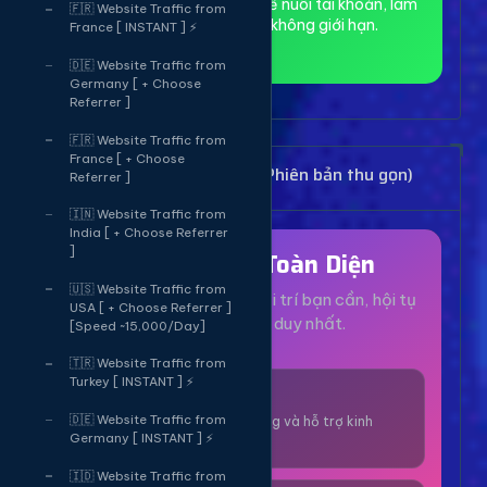
toàn và ẩn danh, phù hợp để nuôi tài khoản, làm
🇫🇷 Website Traffic from
MMO và truy cập web không giới hạn.
France [ INSTANT ] ⚡
🇩🇪 Website Traffic from
Germany [ + Choose
Referrer ]
🇫🇷 Website Traffic from
France [ + Choose
Bảng Dịch Vụ Mạng Xã Hội (Phiên bản thu gọn)
Referrer ]
🇮🇳 Website Traffic from
India [ + Choose Referrer
]
Hệ Sinh Thái Toàn Diện
🇺🇸 Website Traffic from
Mọi dịch vụ, tiện ích và giải trí bạn cần, hội tụ
USA [ + Choose Referrer ]
tại một nền tảng duy nhất.
[Speed ~15,000/Day]
🇹🇷 Website Traffic from
Turkey [ INSTANT ] ⚡
1000+ Dịch Vụ
🇩🇪 Website Traffic from
Công cụ tăng trưởng và hỗ trợ kinh
Germany [ INSTANT ] ⚡
doanh online.
🇮🇩 Website Traffic from