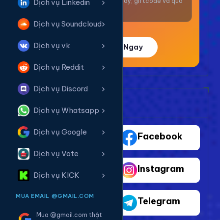
Nhận thưởng mỗi ngày, giftcode và quà
Dịch vụ Linkedin
giá trị.
Dịch vụ Soundcloud
Dịch vụ vk
Trải Nghiệm Ngay
Dịch vụ Reddit
Dịch vụ Discord
Bảng Dịch Vụ Mạng Xã Hội
Dịch vụ Whatsapp
Dịch vụ Google
TikTok
Facebook
Dịch vụ Vote
Youtube
Instagram
Dịch vụ KICK
MUA EMAIL @GMAIL.COM
Shopee
Telegram
Mua @gmail.com thật