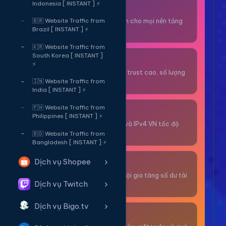
Indonesia [ INSTANT ] ⚡
Thuê OTP SĐT
Nhận code xác minh cho mọi nền tảng
🇧🇷 Website Traffic from
Brazil [ INSTANT ] ⚡
tức thì.
🇰🇷 Website Traffic from
South Korea [ INSTANT ]
OTP/Mua Gmail
⚡
Tài khoản gmail cổ, trust cao, số lượng
lớn.
🇮🇳 Website Traffic from
India [ INSTANT ] ⚡
🇵🇭 Website Traffic from
Thuê Proxy
Philippines [ INSTANT ] ⚡
Proxy dân cư xoay và IPv4 VN tốc độ
cao.
🇧🇩 Website Traffic from
Bangladesh [ INSTANT ] ⚡
Dịch vụ Shopee
Giải Trí
Thư giãn và có cơ hội gia tăng số dư tài
Dịch vụ Twitch
khoản.
Dịch vụ Bigo.tv
Sự Kiện & Quà