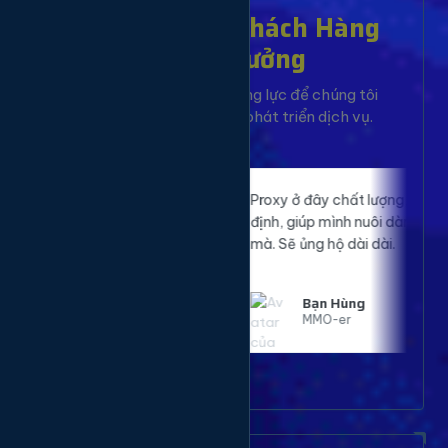
Hơn 10,000+ Khách Hàng
Đã Tin Tưởng
Sự hài lòng của bạn là động lực để chúng tôi
không ngừng cải tiến và phát triển dịch vụ.
p website của
Proxy ở đây chất lượng, tốc độ nhanh, ổn
 rõ rệt. Đã sử
định, giúp mình nuôi dàn tài khoản mượt
ất hài lòng.
mà. Sẽ ủng hộ dài dài.
Bạn Hùng
MMO-er