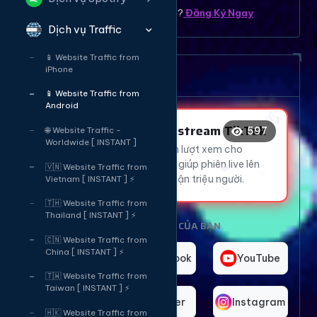
Bạn chưa có tài khoản ? ?
Đăng Ký Ngay
Dịch vụ Traffic
😍
📱 Website Traffic from
iPhone
Dịch vụ tăng mắt Livetream
👍
📱 Website Traffic from
Android
❤️
😂
❤️
Tăng Mắt Livestream TikTok
597
🌐 Website Traffic -
❤️
Worldwide [ INSTANT ]
👍
Thu hút hàng ngàn lượt xem cho
livestream TikTok, giúp phiên live lên
🇻🇳 Website Traffic from
xu hướng và tiếp cận triệu người.
Vietnam [ INSTANT ] ⚡
🇹🇭 Website Traffic from
Thailand [ INSTANT ] ⚡
CHỌN NỀN TẢNG CỦA BẠN
🇨🇳 Website Traffic from
China [ INSTANT ] ⚡
TikTok
Facebook
YouTube
🇹🇼 Website Traffic from
Taiwan [ INSTANT ] ⚡
Telegram
Twitter
Instagram
🇭🇰 Website Traffic from