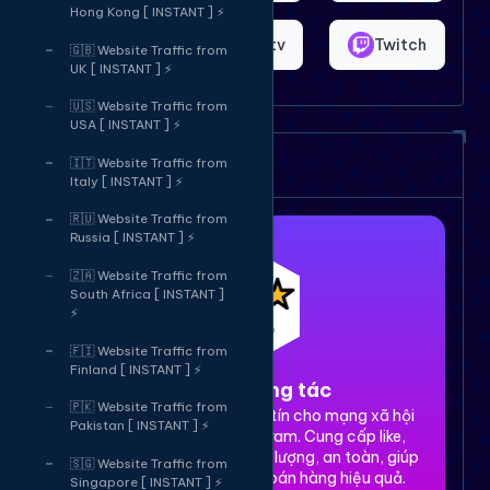
Hong Kong [ INSTANT ] ⚡
Shopee
Bigo.tv
Twitch
🇬🇧 Website Traffic from
UK [ INSTANT ] ⚡
🇺🇸 Website Traffic from
USA [ INSTANT ] ⚡
Dịch vụ của chúng tôi
🇮🇹 Website Traffic from
Italy [ INSTANT ] ⚡
🇷🇺 Website Traffic from
Russia [ INSTANT ] ⚡
🇿🇦 Website Traffic from
South Africa [ INSTANT ]
⚡
🇫🇮 Website Traffic from
Finland [ INSTANT ] ⚡
1. Tăng tương tác
🇵🇰 Website Traffic from
Dịch vụ tăng tương tác uy tín cho mạng xã hội
Pakistan [ INSTANT ] ⚡
Facebook, TikTok, Instagram. Cung cấp like,
share, comment, view chất lượng, an toàn, giúp
🇸🇬 Website Traffic from
xây dựng thương hiệu và bán hàng hiệu quả.
Singapore [ INSTANT ] ⚡