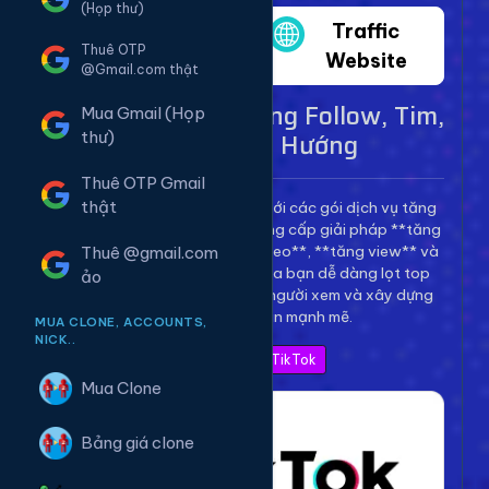
(Họp thư)
Twitter
Traffic
Thuê OTP
Website
@Gmail.com thật
Dịch Vụ TikTok - Tăng Follow, Tim,
Mua Gmail (Họp
View Lên Xu Hướng
thư)
Thuê OTP Gmail
thật
Bùng nổ kênh TikTok của bạn với các gói dịch vụ tăng
trưởng toàn diện. Chúng tôi cung cấp giải pháp **tăng
follow TikTok**, **tăng tim video**, **tăng view** và
Thuê @gmail.com
**bình luận** để giúp video của bạn dễ dàng lọt top
ảo
thịnh hành, thu hút hàng triệu người xem và xây dựng
thương hiệu cá nhân mạnh mẽ.
MUA CLONE, ACCOUNTS,
NICK..
Xem Bảng Giá TikTok
Mua Clone
Bảng giá clone