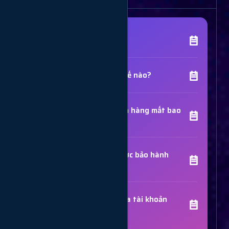
[Tên Dịch Vụ] là gì?
Chất lượng dịch vụ như thế nào?
Thời gian hoàn thành đơn hàng mất bao
lâu?
Các dịch vụ đã mua có được bảo hành
không?
Trợ Lý Hỗ Trợ
Luôn sẵn sàng giải đáp thắc mắc
Sử dụng dịch vụ có bị khóa tài khoản
không?