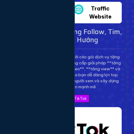
Twitter
Traffic
Website
Dịch Vụ TikTok - Tăng Follow, Tim,
View Lên Xu Hướng
Bùng nổ kênh TikTok của bạn với các gói dịch vụ tăng
trưởng toàn diện. Chúng tôi cung cấp giải pháp **tăng
follow TikTok**, **tăng tim video**, **tăng view** và
**bình luận** để giúp video của bạn dễ dàng lọt top
thịnh hành, thu hút hàng triệu người xem và xây dựng
thương hiệu cá nhân mạnh mẽ.
Xem Bảng Giá TikTok