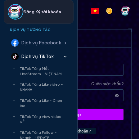
Đăng Ký tài khoản
DỊCH VỤ TƯƠNG TÁC
ĐĂNG NHẬP HỆ THỐNG
Dịch vụ Facebook
Dịch vụ TikTok
Tên tài khoản
TikTok Tăng Mắt
LiveStream - VIỆT NAM
Mật khẩu
Quên mật khẩu?
TikTok Tăng Like video -
NHANH
TikTok Tăng Like - Chọn
lọc
Đăng nhập
TikTok Tăng view video -
RẺ
Bạn chưa có tài khoản ?
TikTok Tăng Follow -
Nhanh - UPDATE