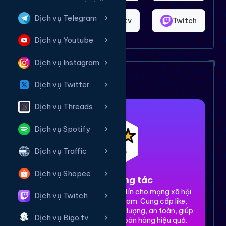
Dịch vụ Telegram
Shopee
Bigo.tv
Twitch
Dịch vụ Youtube
Dịch vụ Instagram
Dịch vụ của chúng tôi
Dịch vụ Twitter
Dịch vụ Threads
Dịch vụ Spotify
Dịch vụ Traffic
Dịch vụ Shopee
1. Tăng tương tác
Dịch vụ tăng tương tác uy tín cho mạng xã hội
Dịch vụ Twitch
Facebook, TikTok, Instagram. Cung cấp like,
share, comment, view chất lượng, an toàn, giúp
Dịch vụ Bigo.tv
xây dựng thương hiệu và bán hàng hiệu quả.