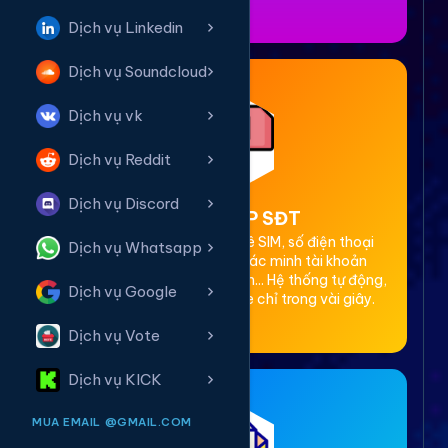
Dịch vụ Linkedin
Dịch vụ Soundcloud
Dịch vụ vk
Dịch vụ Reddit
Dịch vụ Discord
2. Thuê OTP SĐT
Cung cấp dịch vụ cho thuê SIM, số điện thoại
Dịch vụ Whatsapp
(SĐT) để nhận mã OTP xác minh tài khoản
Facebook, Google, Telegram... Hệ thống tự động,
Dịch vụ Google
bảo mật, giá rẻ, nhận code chỉ trong vài giây.
Dịch vụ Vote
Dịch vụ KICK
MUA EMAIL @GMAIL.COM