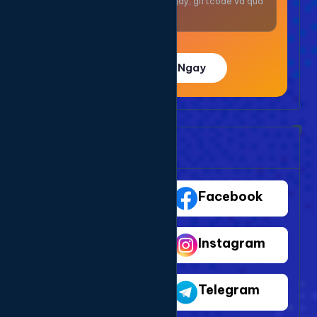
Nhận thưởng mỗi ngày, giftcode và quà
giá trị.
Trải Nghiệm Ngay
Bảng Dịch Vụ Mạng Xã Hội
TikTok
Facebook
Youtube
Instagram
Shopee
Telegram