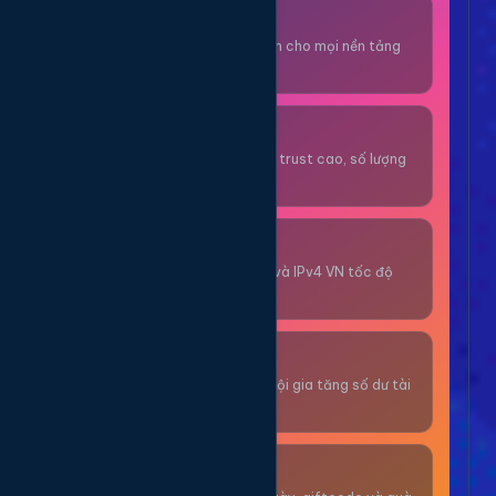
Thuê OTP SĐT
Nhận code xác minh cho mọi nền tảng
tức thì.
OTP/Mua Gmail
Tài khoản gmail cổ, trust cao, số lượng
lớn.
Thuê Proxy
Proxy dân cư xoay và IPv4 VN tốc độ
cao.
Giải Trí
Thư giãn và có cơ hội gia tăng số dư tài
khoản.
Sự Kiện & Quà