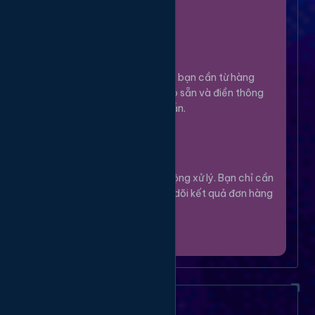
100%.
Chọn Dịch Vụ
3
Lựa chọn dịch vụ bạn cần từ hàng
ngàn tùy chọn có sẵn và điền thông
tin theo hướng dẫn.
Theo Dõi
4
Hệ thống sẽ tự động xử lý. Bạn chỉ cần
thư giãn và theo dõi kết quả đơn hàng
của mình.
Câu Hỏi Thường Gặp