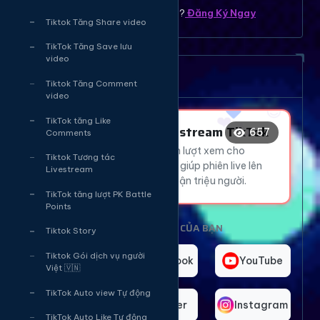
Bạn chưa có tài khoản ? ?
Đăng Ký Ngay
Tiktok Tăng Share video
❤️
TikTok Tăng Save lưu
video
❤️
😍
Dịch vụ tăng mắt Livetream
Tiktok Tăng Comment
❤️
👍
video
TikTok tăng Like
Tăng Mắt Livestream TikTok
657
Comments
Thu hút hàng ngàn lượt xem cho
Tiktok Tương tác
livestream TikTok, giúp phiên live lên
Livestream
xu hướng và tiếp cận triệu người.
TikTok tăng lượt PK Battle
Points
CHỌN NỀN TẢNG CỦA BẠN
Tiktok Story
Tiktok Gói dịch vụ người
TikTok
Facebook
YouTube
Việt 🇻🇳
TikTok Auto view Tự động
Telegram
Twitter
Instagram
TikTok Auto Like Tự động