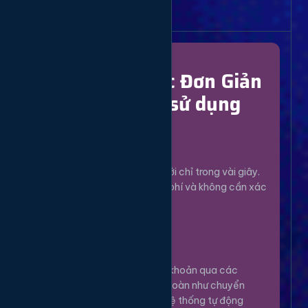
Bắt Đầu Dễ Dàng
Chỉ Với 4 Bước Đơn Giản
để bắt đầu sử dụng
Đăng Ký
1
Tạo tài khoản mới chỉ trong vài giây.
Hoàn toàn miễn phí và không cần xác
minh phức tạp.
Nạp Tiền
2
Nạp tiền vào tài khoản qua các
phương thức an toàn như chuyển
khoản, Momo... Hệ thống tự động