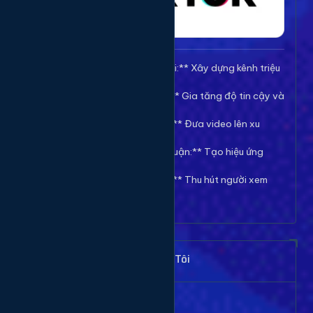
🚀 **Tăng Follow/Theo dõi:** Xây dựng kênh triệu
follow uy tín.
❤️ **Tăng Tim/Like Video:** Gia tăng độ tin cậy và
viral cho video.
👀 **Tăng View/Lượt xem:** Đưa video lên xu
hướng nhanh chóng.
💬 **Tăng Comment/Bình luận:** Tạo hiệu ứng
thảo luận sôi nổi.
👁️ **Tăng Mắt Livestream:** Thu hút người xem
cho phiên live của bạn.
Khách Hàng Nói Gì Về Chúng Tôi