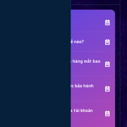
[Tên Dịch Vụ] là gì?
Chất lượng dịch vụ như thế nào?
Thời gian hoàn thành đơn hàng mất bao
lâu?
Các dịch vụ đã mua có được bảo hành
không?
Trợ Lý Hỗ Trợ
Luôn sẵn sàng giải đáp thắc mắc
Sử dụng dịch vụ có bị khóa tài khoản
không?