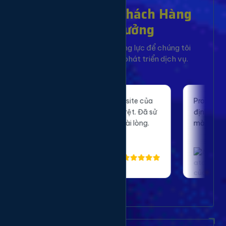
Hơn 10,000+ Khách Hàng
Đã Tin Tưởng
Sự hài lòng của bạn là động lực để chúng tôi
không ngừng cải tiến và phát triển dịch vụ.
fic thật từ dịch vụ giúp website của
Proxy ở đây chất lư
 cải thiện thứ hạng SEO rõ rệt. Đã sử
định, giúp mình nuô
 được hơn 6 tháng và rất hài lòng.
mà. Sẽ ủng hộ dài dà
Chú Long
Bạn Hùng
Chủ Website Tin tức
MMO-er