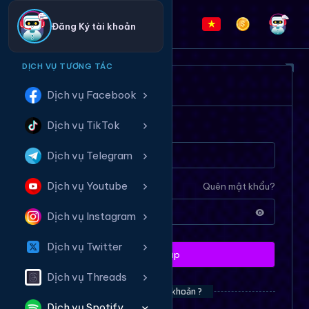
Đăng Ký tài khoản
DỊCH VỤ TƯƠNG TÁC
ĐĂNG NHẬP HỆ THỐNG
Dịch vụ Facebook
Dịch vụ TikTok
Tên tài khoản
Dịch vụ Telegram
Dịch vụ Youtube
Mật khẩu
Quên mật khẩu?
Dịch vụ Instagram
Dịch vụ Twitter
Đăng nhập
Dịch vụ Threads
Bạn chưa có tài khoản ?
Dịch vụ Spotify