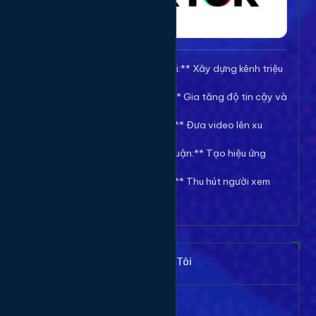
🚀 **Tăng Follow/Theo dõi:** Xây dựng kênh triệu
follow uy tín.
❤️ **Tăng Tim/Like Video:** Gia tăng độ tin cậy và
viral cho video.
👀 **Tăng View/Lượt xem:** Đưa video lên xu
hướng nhanh chóng.
💬 **Tăng Comment/Bình luận:** Tạo hiệu ứng
thảo luận sôi nổi.
👁️ **Tăng Mắt Livestream:** Thu hút người xem
cho phiên live của bạn.
Khách Hàng Nói Gì Về Chúng Tôi