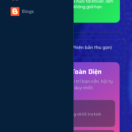
toàn và ẩn danh, phù hợp để nuôi tài khoản, làm
MMO và truy cập web không giới hạn.
Blogs
Bảng Dịch Vụ Mạng Xã Hội (Phiên bản thu gọn)
Hệ Sinh Thái Toàn Diện
Mọi dịch vụ, tiện ích và giải trí bạn cần, hội tụ
tại một nền tảng duy nhất.
1000+ Dịch Vụ
Công cụ tăng trưởng và hỗ trợ kinh
doanh online.