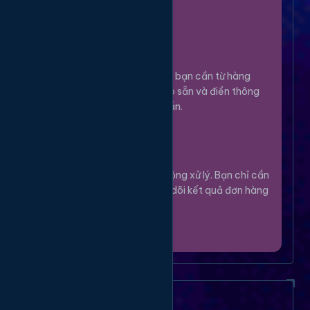
100%.
Chọn Dịch Vụ
3
Lựa chọn dịch vụ bạn cần từ hàng
ngàn tùy chọn có sẵn và điền thông
tin theo hướng dẫn.
Theo Dõi
4
Hệ thống sẽ tự động xử lý. Bạn chỉ cần
thư giãn và theo dõi kết quả đơn hàng
của mình.
Câu Hỏi Thường Gặp