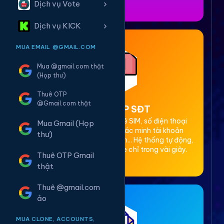
Dịch vụ Vote
Dịch vụ KICK
MUA EMAIL @GMAIL.COM
Mua @gmail.com thật
(Họp thư)
Thuê OTP
@Gmail.com thật
2. Thuê OTP SĐT
Cung cấp dịch vụ cho thuê SIM, số điện thoại
Mua Gmail (Họp
(SĐT) để nhận mã OTP xác minh tài khoản
thư)
Facebook, Google, Telegram... Hệ thống tự động,
bảo mật, giá rẻ, nhận code chỉ trong vài giây.
Thuê OTP Gmail
thật
Thuê @gmail.com
ảo
MUA CLONE, ACCOUNTS,