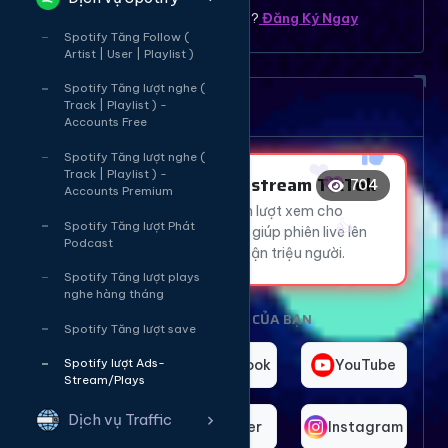
Bạn chưa có tài khoản ? ?
Đăng Ký Ngay
Spotify Tăng Follow (
Artist | User | Playlist )
😍
😂
Spotify Tăng lượt nghe (
😍
Dịch vụ tăng mắt Livetream
Track | Playlist ) -
❤️
Accounts Free
Spotify Tăng lượt nghe (
👍
Track | Playlist ) -
Tăng Mắt Livestream TikTok
704
Accounts Premium
Thu hút hàng ngàn lượt xem cho
😍
Spotify Tăng lượt Phát
livestream TikTok, giúp phiên live lên
Podcast
xu hướng và tiếp cận triệu người.
Spotify Tăng lượt plays
nghe hàng tháng
CHỌN NỀN TẢNG CỦA BẠN
Spotify Tăng lượt save
TikTok
Facebook
YouTube
Spotify lượt Ads-
Stream/Plays
Dịch vụ Traffic
Telegram
Twitter
Instagram