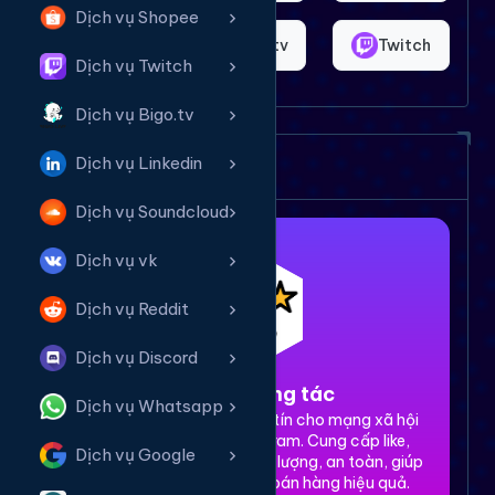
Dịch vụ Shopee
Shopee
Bigo.tv
Twitch
Dịch vụ Twitch
Dịch vụ Bigo.tv
Dịch vụ của chúng tôi
Dịch vụ Linkedin
Dịch vụ Soundcloud
Dịch vụ vk
Dịch vụ Reddit
Dịch vụ Discord
1. Tăng tương tác
Dịch vụ Whatsapp
Dịch vụ tăng tương tác uy tín cho mạng xã hội
Facebook, TikTok, Instagram. Cung cấp like,
Dịch vụ Google
share, comment, view chất lượng, an toàn, giúp
xây dựng thương hiệu và bán hàng hiệu quả.