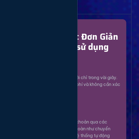
Bắt Đầu Dễ Dàng
Chỉ Với 4 Bước Đơn Giản
để bắt đầu sử dụng
Đăng Ký
1
Tạo tài khoản mới chỉ trong vài giây.
Hoàn toàn miễn phí và không cần xác
minh phức tạp.
Nạp Tiền
2
Nạp tiền vào tài khoản qua các
phương thức an toàn như chuyển
khoản, Momo... Hệ thống tự động