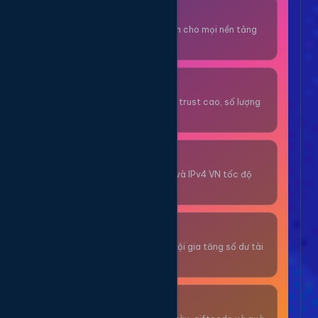
Thuê OTP SĐT
Nhận code xác minh cho mọi nền tảng
tức thì.
OTP/Mua Gmail
Tài khoản gmail cổ, trust cao, số lượng
lớn.
Thuê Proxy
Proxy dân cư xoay và IPv4 VN tốc độ
cao.
Giải Trí
Thư giãn và có cơ hội gia tăng số dư tài
khoản.
Sự Kiện & Quà