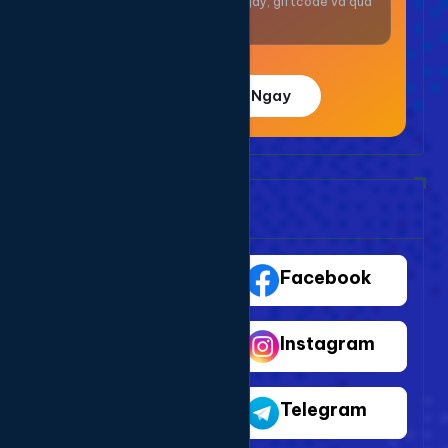
Nhận thưởng mỗi ngày, giftcode và quà
giá trị.
Trải Nghiệm Ngay
Bảng Dịch Vụ Mạng Xã Hội
TikTok
Facebook
Youtube
Instagram
Shopee
Telegram