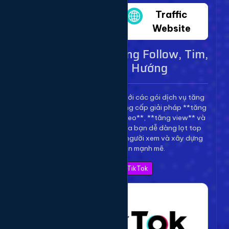
Twitter
Traffic
Website
Dịch Vụ TikTok - Tăng Follow, Tim,
View Lên Xu Hướng
Bùng nổ kênh TikTok của bạn với các gói dịch vụ tăng
trưởng toàn diện. Chúng tôi cung cấp giải pháp **tăng
follow TikTok**, **tăng tim video**, **tăng view** và
**bình luận** để giúp video của bạn dễ dàng lọt top
thịnh hành, thu hút hàng triệu người xem và xây dựng
thương hiệu cá nhân mạnh mẽ.
Xem Bảng Giá TikTok