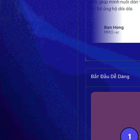
định, giúp mình nuôi dàn tài khoản mượt
Page mì
mà. Sẽ ủng hộ dài dài.
đáng ti
Bạn Hùng
MMO-er
Bắt Đầu Dễ Dàng
1