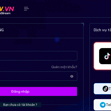
NG
Dịch vụ 
Quên mật khẩu?
T
Đăng nhập
Bạn chưa có tài khoản ?
Te