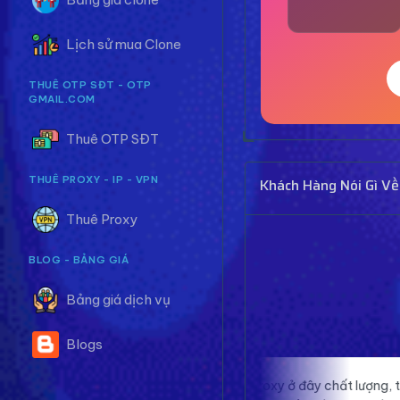
Lịch sử mua Clone
THUÊ OTP SĐT - OTP
GMAIL.COM
Thuê OTP SĐT
THUÊ PROXY - IP - VPN
Khách Hàng Nói Gì Về
Thuê Proxy
BLOG - BẢNG GIÁ
Bảng giá dịch vụ
Blogs
Proxy ở đây chất lượng, tốc độ nhanh, ổn
Tăng li