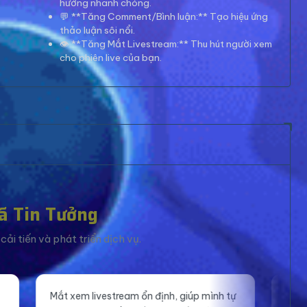
hướng nhanh chóng.
💬 **Tăng Comment/Bình luận:** Tạo hiệu ứng
thảo luận sôi nổi.
👁️ **Tăng Mắt Livestream:** Thu hút người xem
cho phiên live của bạn.
ã Tin Tưởng
ải tiến và phát triển dịch vụ.
ịnh, giúp mình tự
Tích hợp API rất dễ dàng, tài liệu rõ ràn