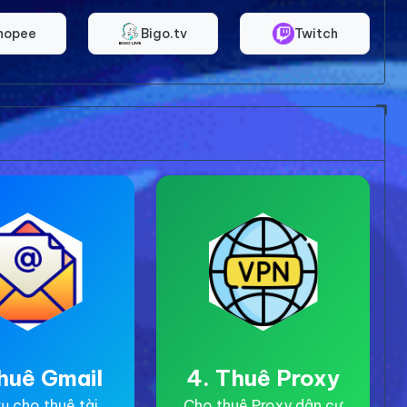
hopee
Bigo.tv
Twitch
huê Gmail
4. Thuê Proxy
ụ cho thuê tài
Cho thuê Proxy dân cư