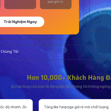
quà giá trị.
Trải Nghiệm Ngay
 Chúng Tôi
Hơn 10,000+ Khách Hàng Đ
Sự hài lòng của bạn là động lực để chúng tôi không ngừng c
ke fanpage giá rẻ mà chất lượng.
Mắt xem livestream ổn đ