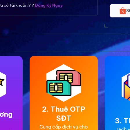
a có tài khoản ? ?
Đăng Ký Ngay
S
2. Thuê OTP
ương
SĐT
3. T
Cung cấp dịch vụ cho
Dịch v