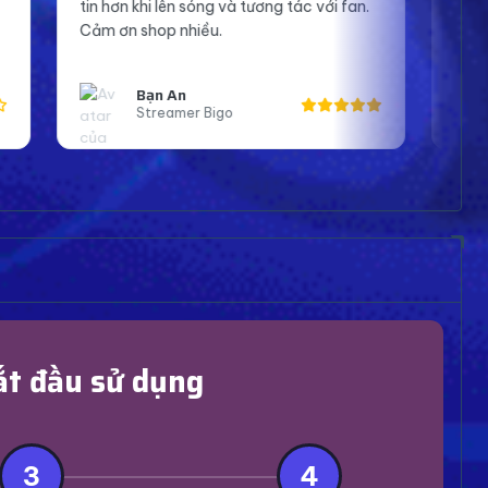
tương tác với fan.
Giúp tôi tiết kiệm nhiều thời gian khi xâ
dựng hệ thống bán lại cho khách.
Anh Phát
Developer
ắt đầu sử dụng
3
4