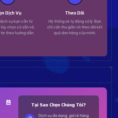
ọn Dịch Vụ
Theo Dõi
dịch vụ bạn cần từ
Hệ thống sẽ tự động xử lý. Bạn
tùy chọn có sẵn và
chỉ cần thư giãn và theo dõi kết
 tin theo hướng dẫn.
quả đơn hàng của mình.
Trợ Lý Hỗ Trợ
Luôn sẵn sàng giải đáp thắc mắc
Tại Sao Chọn Chúng Tôi?
Vui lòng chọn phương thức hỗ trợ phù hợp với nhu
cầu của bạn.
Dịch vụ đa dạng, giá rẻ hàng