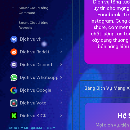
Dịch vụ tăng tư
uy tín cho mạng
SoundCloud tăng
Comment
Facebook, Tik
Instagram. Cung c
SoundCloud tăng
share, comment
Reposts
chất lượng, an to
Dịch vụ vk
xây dựng thương 
bán hàng hiệu
Dịch vụ Reddit
Dịch vụ Discord
Dịch vụ Whatsapp
Bảng Dịch Vụ Mạng Xã
Dịch vụ Google
Dịch vụ Vote
Hệ 
Dịch vụ KICK
Mọi dịch vụ, tiện 
MUA EMAIL @GMAIL.COM