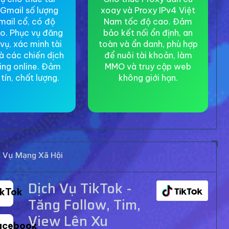
Gmail số lượng
xoay và Proxy IPv4 Việt
mail cổ, có độ
Nam tốc độ cao. Đảm
ao. Phục vụ đăng
bảo kết nối ổn định, an
 vụ, xác minh tài
toàn và ẩn danh, phù hợp
à các chiến dịch
để nuôi tài khoản, làm
ing online. Đảm
MMO và truy cập web
tín, chất lượng.
không giới hạn.
h Vụ Mạng Xã Hội
Dịch Vụ TikTok -
ikTok
Tăng Follow, Tim,
View Lên Xu
acebook