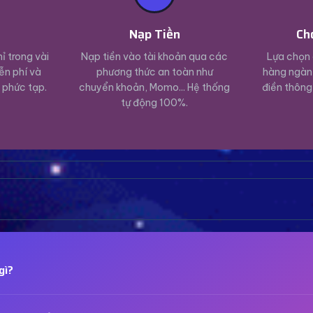
ý
Nạp Tiền
Ch
ỉ trong vài
Nạp tiền vào tài khoản qua các
Lựa chọn 
ễn phí và
phương thức an toàn như
hàng ngàn 
 phức tạp.
chuyển khoản, Momo... Hệ thống
điền thông
tự động 100%.
gì?