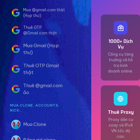
Mua @gmail.com thật
(Họp thư)
Thuê OTP
@Gmail.com thật
1000+ Dịch
Mua Gmail (Họp
Vụ
thư)
Công cụ tăng
trưởng và hỗ
Thuê OTP Gmail
trợ kinh
doanh online.
thật
Thuê @gmail.com
ảo
MUA CLONE, ACCOUNTS,
NICK..
Thuê Proxy
Proxy dân cư
Mua Clone
xoay và IPv4
VN tốc độ
cao.
Bảng giá clone