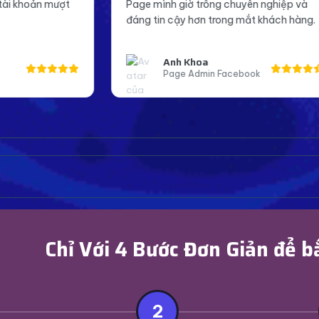
nh giờ trông chuyên nghiệp và
tin hơn khi lên sóng và 
n cậy hơn trong mắt khách hàng.
Cảm ơn shop nhiều.
Anh Khoa
Bạn An
Page Admin Facebook
Streamer Bigo
Chỉ Với 4 Bước Đơn Giản để b
2