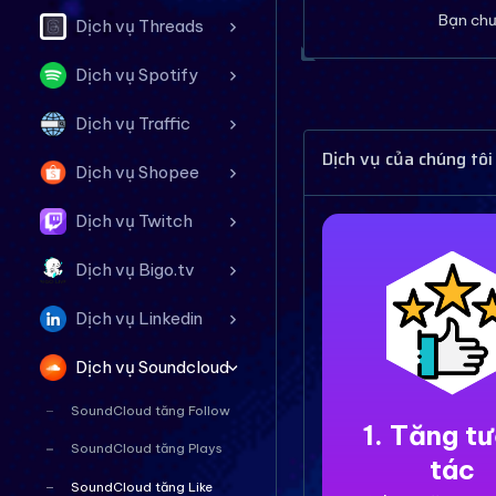
Bạn chư
Dịch vụ Threads
Dịch vụ Spotify
Dịch vụ Traffic
Dịch vụ của chúng tôi
Dịch vụ Shopee
Dịch vụ Twitch
Dịch vụ Bigo.tv
Dịch vụ Linkedin
Dịch vụ Soundcloud
SoundCloud tăng Follow
1. Tăng t
SoundCloud tăng Plays
tác
SoundCloud tăng Like