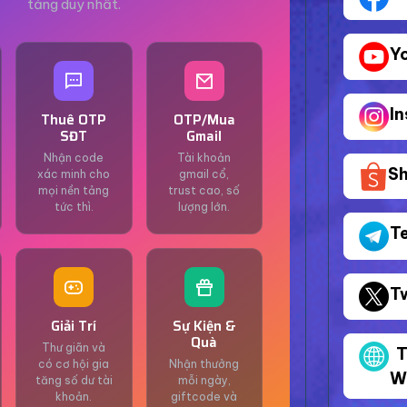
tảng duy nhất.
Y
I
Thuê OTP
OTP/Mua
SĐT
Gmail
Nhận code
Tài khoản
S
xác minh cho
gmail cổ,
mọi nền tảng
trust cao, số
tức thì.
lượng lớn.
T
T
Giải Trí
Sự Kiện &
Quà
Thư giãn và
T
có cơ hội gia
Nhận thưởng
W
tăng số dư tài
mỗi ngày,
khoản.
giftcode và