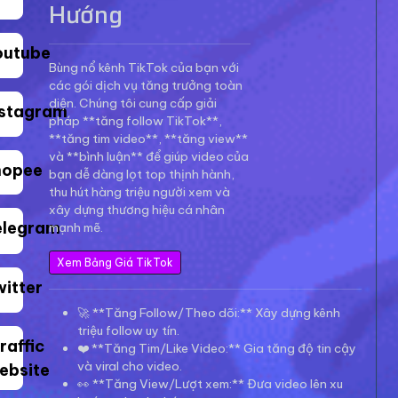
Hướng
outube
Bùng nổ kênh TikTok của bạn với
các gói dịch vụ tăng trưởng toàn
diện. Chúng tôi cung cấp giải
nstagram
pháp **tăng follow TikTok**,
**tăng tim video**, **tăng view**
và **bình luận** để giúp video của
hopee
bạn dễ dàng lọt top thịnh hành,
thu hút hàng triệu người xem và
xây dựng thương hiệu cá nhân
elegram
mạnh mẽ.
Xem Bảng Giá TikTok
witter
🚀 **Tăng Follow/Theo dõi:** Xây dựng kênh
triệu follow uy tín.
raffic
❤️ **Tăng Tim/Like Video:** Gia tăng độ tin cậy
và viral cho video.
ebsite
👀 **Tăng View/Lượt xem:** Đưa video lên xu