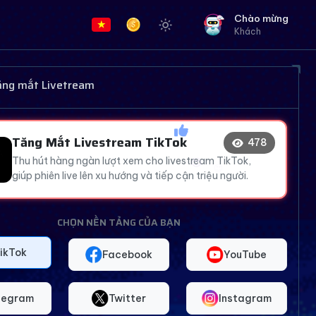
Chào mừng
Khách
🔥
😍
😍
👍
tăng mắt Livetream
😍
❤️
Tăng Mắt Livestream TikTok
479
Thu hút hàng ngàn lượt xem cho livestream TikTok,
😍
giúp phiên live lên xu hướng và tiếp cận triệu người.
CHỌN NỀN TẢNG CỦA BẠN
ikTok
Facebook
YouTube
legram
Twitter
Instagram