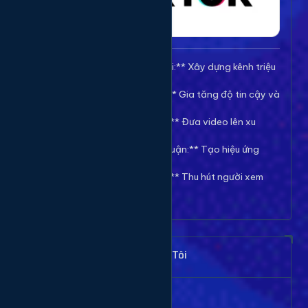
🚀 **Tăng Follow/Theo dõi:** Xây dựng kênh triệu
follow uy tín.
❤️ **Tăng Tim/Like Video:** Gia tăng độ tin cậy và
viral cho video.
👀 **Tăng View/Lượt xem:** Đưa video lên xu
hướng nhanh chóng.
💬 **Tăng Comment/Bình luận:** Tạo hiệu ứng
thảo luận sôi nổi.
👁️ **Tăng Mắt Livestream:** Thu hút người xem
cho phiên live của bạn.
Khách Hàng Nói Gì Về Chúng Tôi