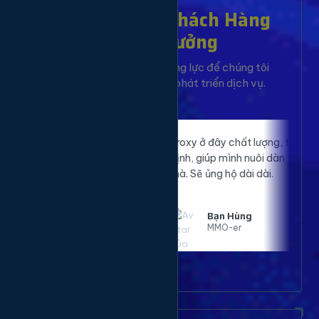
Hơn 10,000+ Khách Hàng
Đã Tin Tưởng
Sự hài lòng của bạn là động lực để chúng tôi
không ngừng cải tiến và phát triển dịch vụ.
p website của
Proxy ở đây chất lượng, tốc độ nhanh, ổn
O rõ rệt. Đã sử
định, giúp mình nuôi dàn tài khoản mượt
ất hài lòng.
mà. Sẽ ủng hộ dài dài.
Bạn Hùng
MMO-er