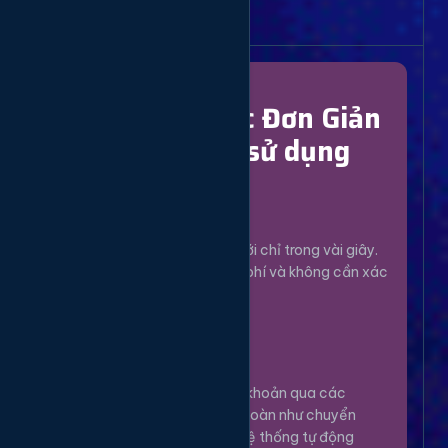
Bắt Đầu Dễ Dàng
Chỉ Với 4 Bước Đơn Giản
để bắt đầu sử dụng
Đăng Ký
1
Tạo tài khoản mới chỉ trong vài giây.
Hoàn toàn miễn phí và không cần xác
minh phức tạp.
Nạp Tiền
2
Nạp tiền vào tài khoản qua các
phương thức an toàn như chuyển
khoản, Momo... Hệ thống tự động