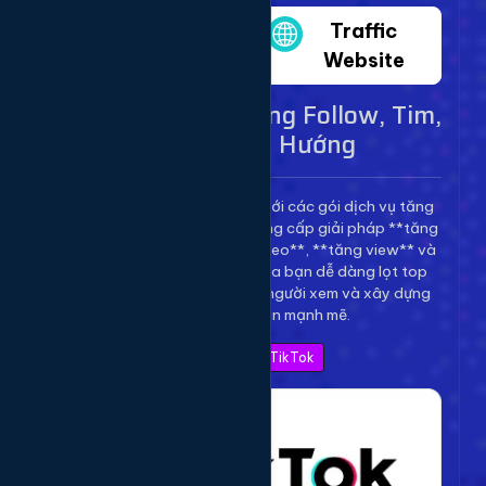
Twitter
Traffic
Website
Dịch Vụ TikTok - Tăng Follow, Tim,
View Lên Xu Hướng
Bùng nổ kênh TikTok của bạn với các gói dịch vụ tăng
trưởng toàn diện. Chúng tôi cung cấp giải pháp **tăng
follow TikTok**, **tăng tim video**, **tăng view** và
**bình luận** để giúp video của bạn dễ dàng lọt top
thịnh hành, thu hút hàng triệu người xem và xây dựng
thương hiệu cá nhân mạnh mẽ.
Xem Bảng Giá TikTok