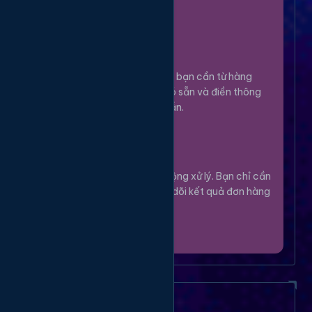
100%.
Chọn Dịch Vụ
3
Lựa chọn dịch vụ bạn cần từ hàng
ngàn tùy chọn có sẵn và điền thông
tin theo hướng dẫn.
Theo Dõi
4
Hệ thống sẽ tự động xử lý. Bạn chỉ cần
thư giãn và theo dõi kết quả đơn hàng
của mình.
Câu Hỏi Thường Gặp