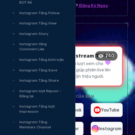
BOT Rẻ
Bạn chưa có tài khoản ? ?
Đăng Ký Ngay
Instagram Tăng Follow
🔥
😍
🔥
Instagram Tăng View
🔥
❤️
Dịch vụ tăng mắt Livetream
Instagram Story
Instagram tăng
Comment Like
Tăng Mắt Livestream TikTok
240
❤️
😂
Instagram Tăng bình luận
Thu hút hàng ngàn lượt xem cho
livestream TikTok, giúp phiên live lên
Instagram Tăng Save
😂
xu hướng và tiếp cận triệu người.
Instagram Tăng Share
Instagram lượt Repost -
CHỌN NỀN TẢNG CỦA BẠN
Đăng lại
Instagram Tăng lượt
TikTok
Facebook
YouTube
Impression
Instagram Tăng
Members Channel
Telegram
Twitter
Instagram