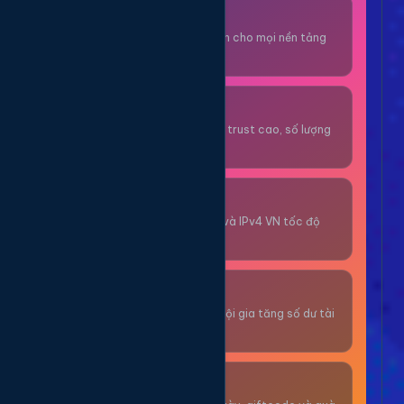
Thuê OTP SĐT
Nhận code xác minh cho mọi nền tảng
tức thì.
OTP/Mua Gmail
Tài khoản gmail cổ, trust cao, số lượng
lớn.
Thuê Proxy
Proxy dân cư xoay và IPv4 VN tốc độ
cao.
Giải Trí
Thư giãn và có cơ hội gia tăng số dư tài
khoản.
Sự Kiện & Quà