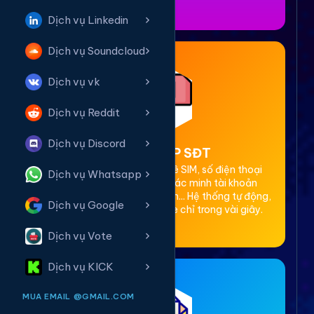
Dịch vụ Linkedin
Dịch vụ Soundcloud
Dịch vụ vk
Dịch vụ Reddit
Dịch vụ Discord
2. Thuê OTP SĐT
Cung cấp dịch vụ cho thuê SIM, số điện thoại
Dịch vụ Whatsapp
(SĐT) để nhận mã OTP xác minh tài khoản
Facebook, Google, Telegram... Hệ thống tự động,
Dịch vụ Google
bảo mật, giá rẻ, nhận code chỉ trong vài giây.
Dịch vụ Vote
Dịch vụ KICK
MUA EMAIL @GMAIL.COM