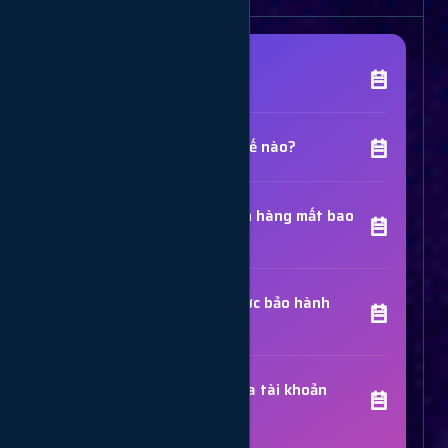
[Tên Dịch Vụ] là gì?
Chất lượng dịch vụ như thế nào?
Thời gian hoàn thành đơn hàng mất bao
lâu?
Các dịch vụ đã mua có được bảo hành
không?
Trợ Lý Hỗ Trợ
Luôn sẵn sàng giải đáp thắc mắc
Sử dụng dịch vụ có bị khóa tài khoản
không?