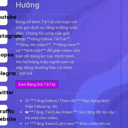
Hướng
outube
Bùng nổ kênh TikTok của bạn với
các gói dịch vụ tăng trưởng toàn
diện. Chúng tôi cung cấp giải
nstagram
pháp **tăng follow TikTok**,
**tăng tim video**, **tăng view**
và **bình luận** để giúp video của
hopee
bạn dễ dàng lọt top thịnh hành,
thu hút hàng triệu người xem và
xây dựng thương hiệu cá nhân
elegram
mạnh mẽ.
Xem Bảng Giá TikTok
witter
🚀 **Tăng Follow/Theo dõi:** Xây dựng kênh
triệu follow uy tín.
raffic
❤️ **Tăng Tim/Like Video:** Gia tăng độ tin cậy
và viral cho video.
ebsite
👀 **Tăng View/Lượt xem:** Đưa video lên xu