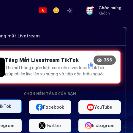
Chào mừng
Khách
😂
😍
👍
😍
tăng mắt Livetream
🔥
Tăng Mắt Livestream TikTok
359
Thu hút hàng ngàn lượt xem cho livestream TikTok,
😂
giúp phiên live lên xu hướng và tiếp cận triệu người.
CHỌN NỀN TẢNG CỦA BẠN
ikTok
Facebook
YouTube
legram
Twitter
Instagram