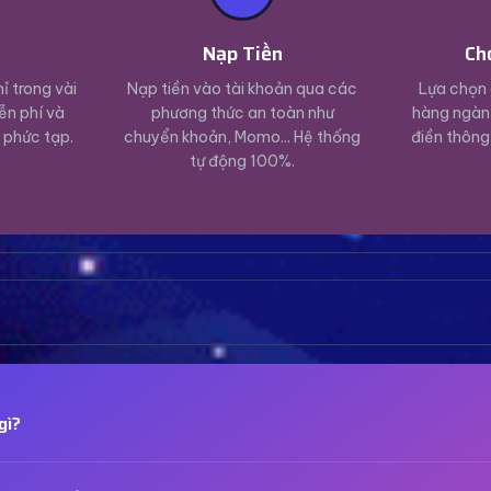
ý
Nạp Tiền
Ch
ỉ trong vài
Nạp tiền vào tài khoản qua các
Lựa chọn 
ễn phí và
phương thức an toàn như
hàng ngàn 
 phức tạp.
chuyển khoản, Momo... Hệ thống
điền thông
tự động 100%.
gì?