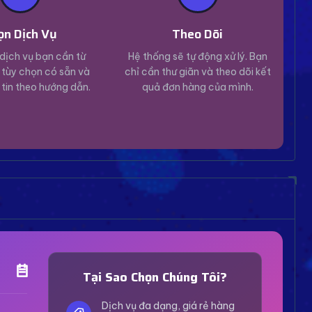
ọn Dịch Vụ
Theo Dõi
dịch vụ bạn cần từ
Hệ thống sẽ tự động xử lý. Bạn
tùy chọn có sẵn và
chỉ cần thư giãn và theo dõi kết
 tin theo hướng dẫn.
quả đơn hàng của mình.
Trợ Lý Hỗ Trợ
Luôn sẵn sàng giải đáp thắc mắc
Tại Sao Chọn Chúng Tôi?
Vui lòng chọn phương thức hỗ trợ phù hợp với nhu
cầu của bạn.
Dịch vụ đa dạng, giá rẻ hàng