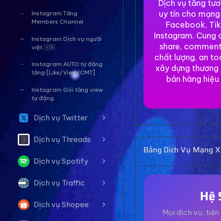
Dịch vụ tăng tư
uy tín cho mạng
Instagram Tăng
Members Channel
Facebook, Tik
Instagram. Cung c
Instagram Dịch vụ người
share, comment
việt 🇻🇳
chất lượng, an to
Instagram AUTO tự động
xây dựng thương 
tăng [Like/View/CMT]
bán hàng hiệu
Instagram Gói tăng view
tự động
Dịch vụ Twitter
Dịch vụ Threads
Bảng Dịch Vụ Mạng Xã
Dịch vụ Spotify
Dịch vụ Traffic
Hệ 
Dịch vụ Shopee
Mọi dịch vụ, tiện 