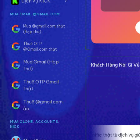
Dịch vụ KICK
MUA EMAIL @GMAIL.COM
Mua @gmail.com thật
(Họp thư)
Thuê OTP
@Gmail.com thật
Mua Gmail (Họp
Khách Hàng Nói Gì Về
thư)
Thuê OTP Gmail
thật
Thuê @gmail.com
ảo
MUA CLONE, ACCOUNTS,
NICK..
n,
Traffic thật từ dịch vụ giúp website của
P