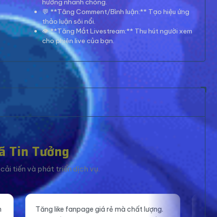
hướng nhanh chóng.
💬 **Tăng Comment/Bình luận:** Tạo hiệu ứng
thảo luận sôi nổi.
👁️ **Tăng Mắt Livestream:** Thu hút người xem
cho phiên live của bạn.
ã Tin Tưởng
ải tiến và phát triển dịch vụ.
e giá rẻ mà chất lượng.
Mắt xem livestream ổn định, giúp