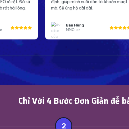
ịnh, giúp mình nuôi dàn tài khoản mượt
Page mình giờ t
à. Sẽ ủng hộ dài dài.
đáng tin cậy hơn
Bạn Hùng
Anh Kho
MMO-er
Page Adm
Chỉ Với 4 Bước Đơn Giản để b
2