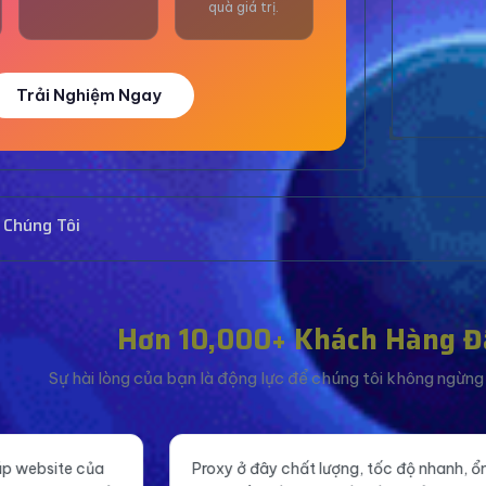
quà giá trị.
Trải Nghiệm Ngay
 Chúng Tôi
Hơn 10,000+ Khách Hàng Đ
Sự hài lòng của bạn là động lực để chúng tôi không ngừng c
roxy ở đây chất lượng, tốc độ nhanh, ổn
Tăng like fanpag