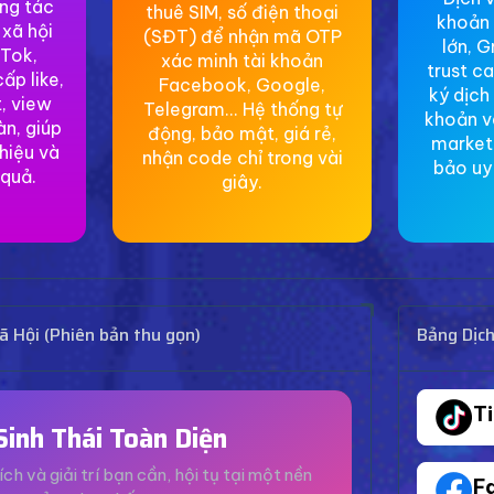
ơng tác
thuê SIM, số điện thoại
khoản 
 xã hội
(SĐT) để nhận mã OTP
lớn, G
Tok,
xác minh tài khoản
trust c
ấp like,
Facebook, Google,
ký dịch
, view
Telegram... Hệ thống tự
khoản v
àn, giúp
động, bảo mật, giá rẻ,
market
hiệu và
nhận code chỉ trong vài
bảo uy 
 quả.
giây.
 Hội (Phiên bản thu gọn)
Bảng Dịc
T
Sinh Thái Toàn Diện
ích và giải trí bạn cần, hội tụ tại một nền
F