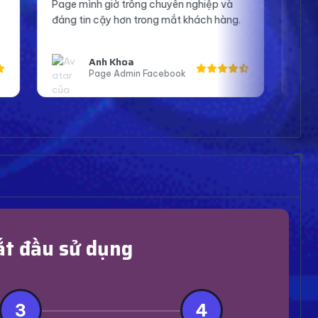
rông chuyên nghiệp và
tin hơn khi lên sóng và tương tác 
 trong mắt khách hàng.
Cảm ơn shop nhiều.
a
Bạn An
in Facebook
Streamer Bigo
ắt đầu sử dụng
3
4