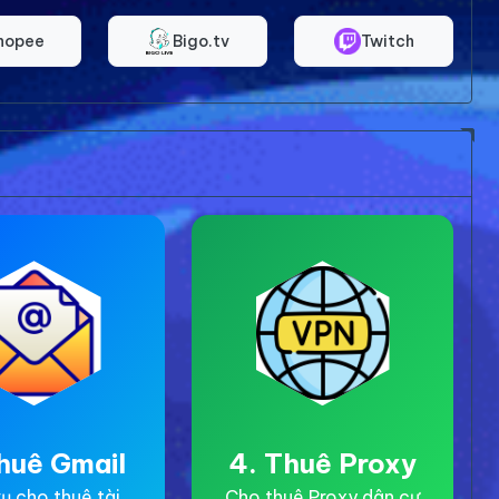
hopee
Bigo.tv
Twitch
huê Gmail
4. Thuê Proxy
ụ cho thuê tài
Cho thuê Proxy dân cư