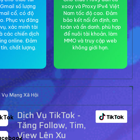
Gmail số lượng
xoay và Proxy IPv4 Việt
mail cổ, có độ
Nam tốc độ cao. Đảm
ao. Phục vụ đăng
bảo kết nối ổn định, an
 vụ, xác minh tài
toàn và ẩn danh, phù hợp
à các chiến dịch
để nuôi tài khoản, làm
ing online. Đảm
MMO và truy cập web
tín, chất lượng.
không giới hạn.
h Vụ Mạng Xã Hội
Dịch Vụ TikTok -
ikTok
Tăng Follow, Tim,
View Lên Xu
acebook