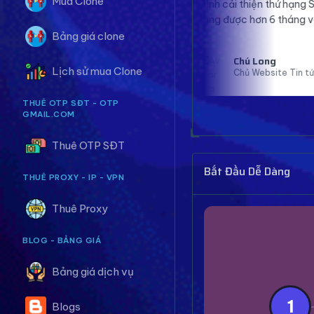
Mua Clone
mình cải thiện thứ hạng SEO rõ rệt. Đã sử
đ
dụng được hơn 6 tháng và rất hài lòng.
m
Bảng giá clone
Chú Long
Lịch sử mua Clone
Chủ Website Tin tức
THUÊ OTP SĐT - OTP
GMAIL.COM
Thuê OTP SĐT
Bắt Đầu Dễ Dàng
THUÊ PROXY - IP - VPN
Thuê Proxy
BLOG - BẢNG GIÁ
Bảng giá dịch vụ
1
Blogs