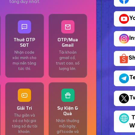
tảng duy nhất.
Y
I
Thuê OTP
OTP/Mua
SĐT
Gmail
Nhận code
Tài khoản
S
xác minh cho
gmail cổ,
mọi nền tảng
trust cao, số
tức thì.
lượng lớn.
T
T
Giải Trí
Sự Kiện &
Quà
Thư giãn và
T
có cơ hội gia
Nhận thưởng
W
tăng số dư tài
mỗi ngày,
khoản.
giftcode và