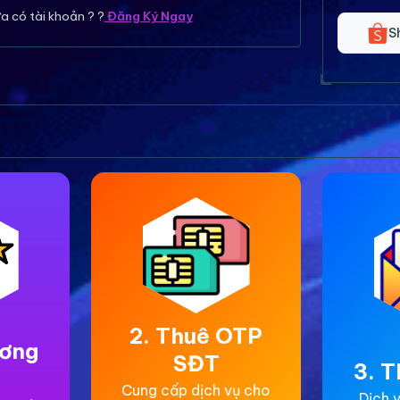
a có tài khoản ? ?
Đăng Ký Ngay
S
2. Thuê OTP
ương
SĐT
3. T
Cung cấp dịch vụ cho
Dịch v