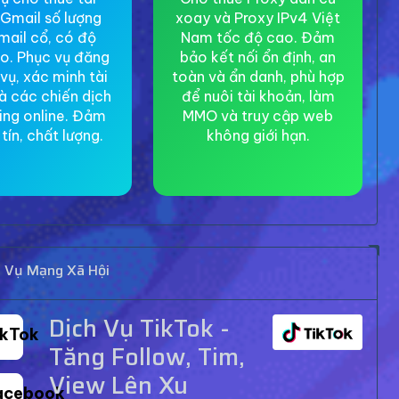
Gmail số lượng
xoay và Proxy IPv4 Việt
mail cổ, có độ
Nam tốc độ cao. Đảm
ao. Phục vụ đăng
bảo kết nối ổn định, an
 vụ, xác minh tài
toàn và ẩn danh, phù hợp
à các chiến dịch
để nuôi tài khoản, làm
ing online. Đảm
MMO và truy cập web
tín, chất lượng.
không giới hạn.
h Vụ Mạng Xã Hội
Dịch Vụ TikTok -
ikTok
Tăng Follow, Tim,
View Lên Xu
acebook