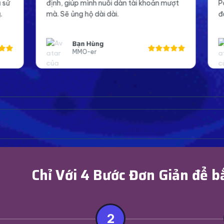
 nuôi dàn tài khoản mượt
Page mình giờ trông chuyên ng
ài dài.
đáng tin cậy hơn trong mắt kh
ng
Anh Khoa
Page Admin Facebook
Chỉ Với 4 Bước Đơn Giản để b
2