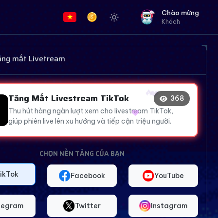
Chào mừng
Khách
🔥
🔥
❤️
🔥
tăng mắt Livetream
👍
Tăng Mắt Livestream TikTok
373
Thu hút hàng ngàn lượt xem cho livestream TikTok,
😍
❤️
giúp phiên live lên xu hướng và tiếp cận triệu người.
CHỌN NỀN TẢNG CỦA BẠN
ikTok
Facebook
YouTube
legram
Twitter
Instagram