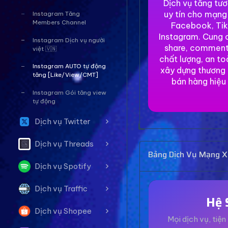
Dịch vụ tăng tư
uy tín cho mạng
Instagram Tăng
Members Channel
Facebook, Tik
Instagram. Cung c
Instagram Dịch vụ người
share, comment
việt 🇻🇳
chất lượng, an to
Instagram AUTO tự động
xây dựng thương 
tăng [Like/View/CMT]
bán hàng hiệu
Instagram Gói tăng view
tự động
Dịch vụ Twitter
Dịch vụ Threads
Bảng Dịch Vụ Mạng Xã
Dịch vụ Spotify
Dịch vụ Traffic
Hệ 
Dịch vụ Shopee
Mọi dịch vụ, tiện 