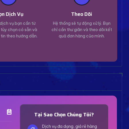
ọn Dịch Vụ
Theo Dõi
dịch vụ bạn cần từ
Hệ thống sẽ tự động xử lý. Bạn
tùy chọn có sẵn và
chỉ cần thư giãn và theo dõi kết
 tin theo hướng dẫn.
quả đơn hàng của mình.
Trợ Lý Hỗ Trợ
Luôn sẵn sàng giải đáp thắc mắc
Tại Sao Chọn Chúng Tôi?
Vui lòng chọn phương thức hỗ trợ phù hợp với nhu
cầu của bạn.
Dịch vụ đa dạng, giá rẻ hàng