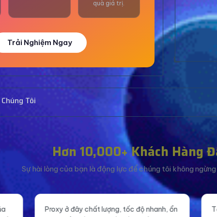
quà giá trị.
Trải Nghiệm Ngay
 Chúng Tôi
Hơn 10,000+ Khách Hàng Đ
Sự hài lòng của bạn là động lực để chúng tôi không ngừng c
ất lượng, tốc độ nhanh, ổn
Tăng like fanpage giá rẻ mà ch