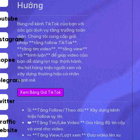
Hướng
outube
Bùng nổ kênh TikTok của bạn với
các gói dịch vụ tăng trưởng toàn
diện. Chúng tôi cung cấp giải
nstagram
pháp **tăng follow TikTok**,
**tăng tim video**, **tăng view**
và **bình luận** để giúp video của
hopee
bạn dễ dàng lọt top thịnh hành,
thu hút hàng triệu người xem và
xây dựng thương hiệu cá nhân
elegram
mạnh mẽ.
Xem Bảng Giá TikTok
witter
🚀 **Tăng Follow/Theo dõi:** Xây dựng kênh
triệu follow uy tín.
raffic
❤️ **Tăng Tim/Like Video:** Gia tăng độ tin cậy
và viral cho video.
ebsite
👀 **Tăng View/Lượt xem:** Đưa video lên xu