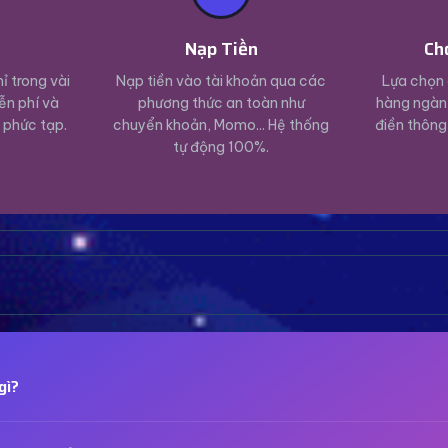
ý
Nạp Tiền
Ch
ỉ trong vài
Nạp tiền vào tài khoản qua các
Lựa chọn 
ễn phí và
phương thức an toàn như
hàng ngàn 
 phức tạp.
chuyển khoản, Momo... Hệ thống
điền thông
tự động 100%.
gì?