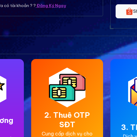
a có tài khoản ? ?
Đăng Ký Ngay
S
2. Thuê OTP
ương
SĐT
3. T
Cung cấp dịch vụ cho
Dịch v