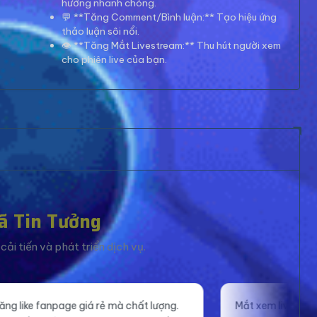
hướng nhanh chóng.
💬 **Tăng Comment/Bình luận:** Tạo hiệu ứng
thảo luận sôi nổi.
👁️ **Tăng Mắt Livestream:** Thu hút người xem
cho phiên live của bạn.
ã Tin Tưởng
ải tiến và phát triển dịch vụ.
ất lượng.
Mắt xem livestream ổn định, giúp mình tự