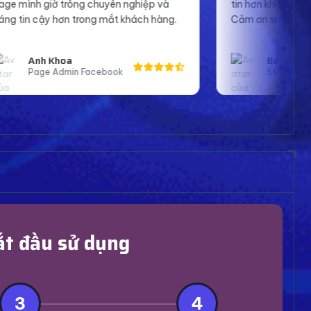
hiệp và
tin hơn khi lên sóng và tương tác với fan.
ách hàng.
Cảm ơn shop nhiều.
Bạn An
Streamer Bigo
ắt đầu sử dụng
3
4