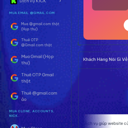
Dịch vụ KICK
MUA EMAIL @GMAIL.COM
Mua @gmail.com thật
(Họp thư)
Thuê OTP
@Gmail.com thật
Mua Gmail (Họp
Khách Hàng Nói Gì Về
thư)
Thuê OTP Gmail
thật
Thuê @gmail.com
ảo
MUA CLONE, ACCOUNTS,
NICK..
Traffic thật từ dịch vụ giúp website của
Proxy ở đây ch