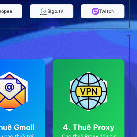
hopee
Bigo.tv
Twitch
huê Gmail
4. Thuê Proxy
ụ cho thuê tài
Cho thuê Proxy dân cư