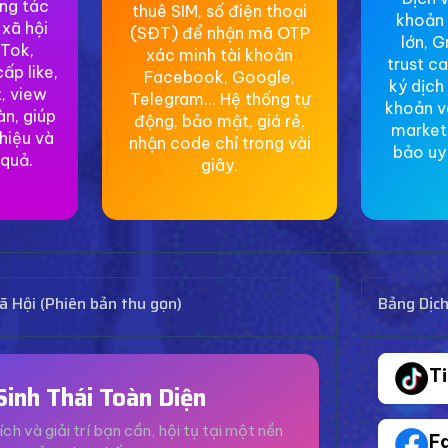
ơng tác
thuê SIM, số điện thoại
khoản 
 xã hội
(SĐT) để nhận mã OTP
lớn, G
Tok,
xác minh tài khoản
trust c
ấp like,
Facebook, Google,
ký dịch
, view
Telegram... Hệ thống tự
khoản v
àn, giúp
động, bảo mật, giá rẻ,
market
hiệu và
nhận code chỉ trong vài
bảo uy 
 quả.
giây.
 Hội (Phiên bản thu gọn)
Bảng Dịc
T
Sinh Thái Toàn Diện
ích và giải trí bạn cần, hội tụ tại một nền
F