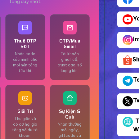
tảng duy nhất.
Y
I
Thuê OTP
OTP/Mua
SĐT
Gmail
Nhận code
Tài khoản
S
xác minh cho
gmail cổ,
mọi nền tảng
trust cao, số
tức thì.
lượng lớn.
T
T
Giải Trí
Sự Kiện &
Quà
Thư giãn và
T
có cơ hội gia
Nhận thưởng
W
tăng số dư tài
mỗi ngày,
khoản.
giftcode và